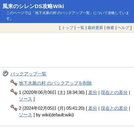
風来のシレンDS攻略Wiki
このページでは「地下水脈の村 のバックアップ一覧」について攻略していま
す。
[
トップ
|
一覧
|
最終更新
|
検索
|
ヘルプ
]
バックアップ一覧
地下水脈の村 のバックアップを削除
1 (2020年06月06日 (土) 18:34:36) [
差分
|
現在との差分
|
ソース
]
2 (2024年02月05日 (月) 05:41:20) [
差分
|
現在との差分
|
ソース
] by wiki(default:wiki)