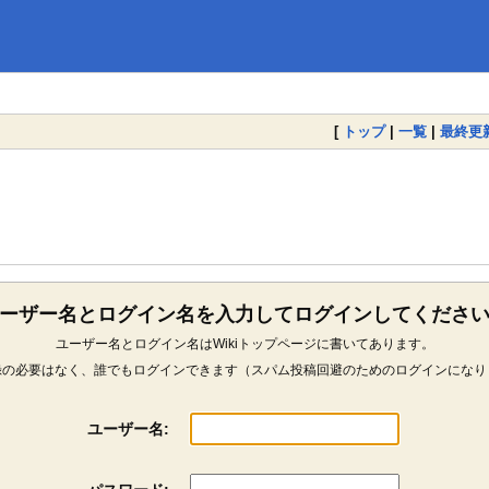
[
トップ
|
一覧
|
最終更
ーザー名とログイン名を入力してログインしてくださ
ユーザー名とログイン名はWikiトップページに書いてあります。
録の必要はなく、誰でもログインできます（スパム投稿回避のためのログインになり
ユーザー名: