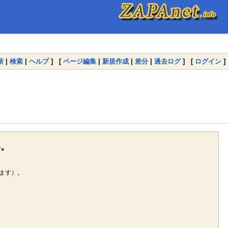
新
|
検索
|
ヘルプ
] [
ページ編集
|
新規作成
|
差分
|
過去ログ
] [
ログイン
]
い。
ます）。