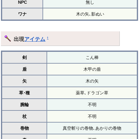
NPC
無し
ワナ
木の矢､影ぬい
出現
アイテム
†
剣
こん棒
盾
木甲の盾
矢
木の矢
草･種
薬草､ドラゴン草
腕輪
不明
杖
不明
巻物
真空斬りの巻物､あかりの巻物