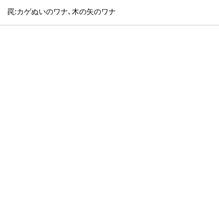
罠:カゲぬいのワナ､木の矢のワナ