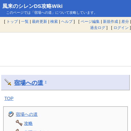
風来のシレンDS攻略Wiki
このページでは「宿場への道」について攻略しています。
[
トップ
|
一覧
|
最終更新
|
検索
|
ヘルプ
] [
ページ編集
|
新規作成
|
差分
|
過去ログ
] [
ログイン
]
宿場への道
†
TOP
宿場への道
攻略