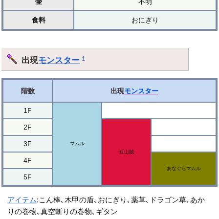
壷
不明
食料
おにぎり
出現
モンスター
†
階数
出現
モンスター
1F
2F
3F
マムル
豆山賊
4F
あなぐらマムル
5F
アイテム
:こん棒､木甲の盾､おにぎり､薬草､ドラゴン草､あか
りの巻物､真空斬りの巻物､ギタン