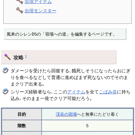
出現アイテム
出現モンスター
風来のシレンDSの「宿場への道」を編集するページです。
攻略
†
ダメージを受けたら回復する､餓死しそうになったらおにぎ
りを食べるなどして普通に進めばまず死なないのでそのま
まクリア出来る｡
シリーズ経験者なら､ここの
アイテム
を全て
こばみ谷
に持ち
込み､そのまま一発でクリア可能だろう｡
目的
渓谷の宿場
へと無事にたどり着く
階数
5