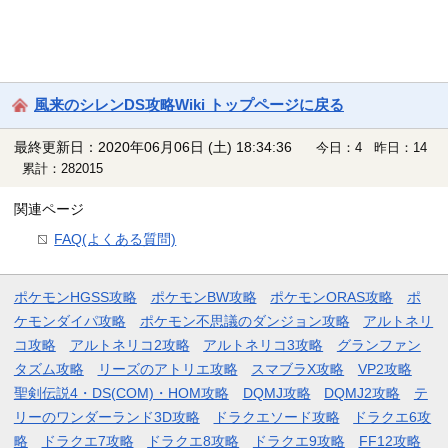
風来のシレンDS攻略Wiki トップページに戻る
最終更新日：2020年06月06日 (土) 18:34:36
今日：4 昨日：14
累計：282015
関連ページ
FAQ(よくある質問)
ポケモンHGSS攻略
ポケモンBW攻略
ポケモンORAS攻略
ポ
ケモンダイパ攻略
ポケモン不思議のダンジョン攻略
アルトネリ
コ攻略
アルトネリコ2攻略
アルトネリコ3攻略
グランファン
タズム攻略
リーズのアトリエ攻略
スマブラX攻略
VP2攻略
聖剣伝説4・DS(COM)・HOM攻略
DQMJ攻略
DQMJ2攻略
テ
リーのワンダーランド3D攻略
ドラクエソード攻略
ドラクエ6攻
略
ドラクエ7攻略
ドラクエ8攻略
ドラクエ9攻略
FF12攻略