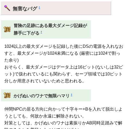
無害なバグ
†
冒険の足跡にある最大ダメージ記録が
†
勝手に下がる
1024以上の最大ダメージを記録した後にDSの電源を入れなお
すと、最大ダメージが1024未満になる (厳密には1024で割っ
た余り)
おそらく、最大ダメージはデータ上は16ビット(ないしは32ビ
ット)で扱われているにも関わらす、セーブ領域では10ビット
分しか用意されていないためと思われる。
†
かげぬいのワナで無限ハマリ
仲間NPCの居る方向に向かって十字キー+Bを入れて脱出しよ
うとしても、何故か永遠に解除されない。
対策としては、かげぬいのワナは素振りかAB同時足踏みで解