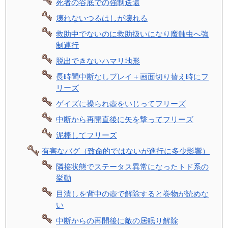
死者の谷底での強制送還
壊れないつるはしが壊れる
救助中でないのに救助扱いになり魔蝕虫へ強
制連行
脱出できないハマリ地形
長時間中断なしプレイ＋画面切り替え時にフ
リーズ
ゲイズに操られ壺をいじってフリーズ
中断から再開直後に矢を撃ってフリーズ
泥棒してフリーズ
有害なバグ（致命的ではないが進行に多少影響）
隣接状態でステータス異常になったトド系の
挙動
目潰しを背中の壺で解除すると巻物が読めな
い
中断からの再開後に敵の居眠り解除