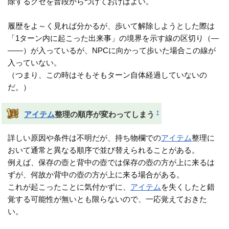
除するクセを普段からつけておけばよい。
履歴をよ～く見れば分かるが、歩いて解除しようとした際は
「1ターン内に起こった出来事」の境界を示す線の区切り（―
――）が入っているが、NPCに向かって歩いた場合この線が
入っていない。
（つまり、この時はそもそもターン自体経過していないの
だ。）
†
アイテム
整理の順序が変わってしまう
詳しい原因や条件は不明だが、持ち物欄での
アイテム
整理に
おいて通常と異なる順序で並び替えられることがある。
例えば、保存の壺と背中の壺では保存の壺の方が上に来るは
ずが、何故か背中の壺の方が上に来る場合がある。
これが起こったことに気付かずに、
アイテム
を失くしたと錯
覚する可能性が無いとも限らないので、一応覚えておきた
い。