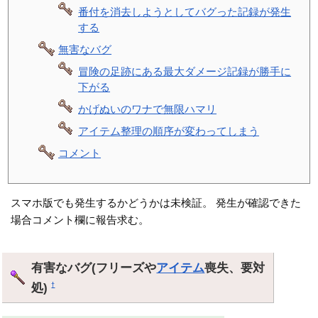
番付を消去しようとしてバグった記録が発生
する
無害なバグ
冒険の足跡にある最大ダメージ記録が勝手に
下がる
かげぬいのワナで無限ハマリ
アイテム整理の順序が変わってしまう
コメント
スマホ版でも発生するかどうかは未検証。 発生が確認できた
場合コメント欄に報告求む。
有害なバグ(フリーズや
アイテム
喪失、要対
処)
†