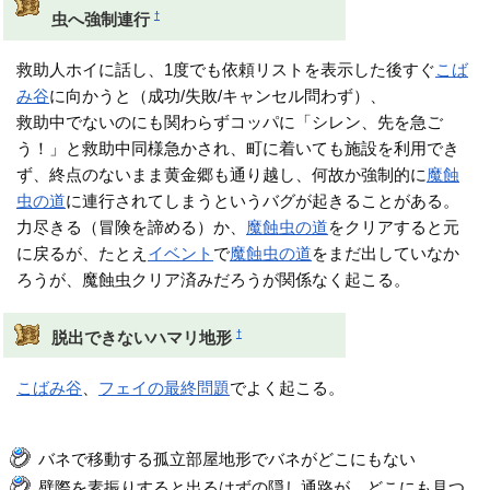
†
虫へ強制連行
救助人ホイに話し、1度でも依頼リストを表示した後すぐ
こば
み谷
に向かうと（成功/失敗/キャンセル問わず）、
救助中でないのにも関わらずコッパに「シレン、先を急ご
う！」と救助中同様急かされ、町に着いても施設を利用でき
ず、終点のないまま黄金郷も通り越し、何故か強制的に
魔蝕
虫の道
に連行されてしまうというバグが起きることがある。
力尽きる（冒険を諦める）か、
魔蝕虫の道
をクリアすると元
に戻るが、たとえ
イベント
で
魔蝕虫の道
をまだ出していなか
ろうが、魔蝕虫クリア済みだろうが関係なく起こる。
†
脱出できないハマリ地形
こばみ谷
、
フェイの最終問題
でよく起こる。
バネで移動する孤立部屋地形でバネがどこにもない
壁際を素振りすると出るはずの隠し通路が、どこにも見つ