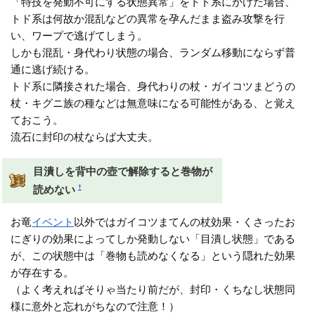
「特技を発動不可にする状態異常」をトド系にかけた場合、
トド系は何故か混乱などの異常を孕んだまま盗み攻撃を行
い、ワープで逃げてしまう。
しかも混乱・身代わり状態の場合、ランダム移動にならず普
通に逃げ続ける。
トド系に隣接された場合、身代わりの杖・ガイコツまどうの
杖・キグニ族の種などは無意味になる可能性がある、と覚え
ておこう。
流石に封印の杖ならば大丈夫。
目潰しを背中の壺で解除すると巻物が
†
読めない
お竜
イベント
以外ではガイコツまてんの杖効果・くさったお
にぎりの効果によってしか発動しない「目潰し状態」である
が、この状態中は「巻物も読めなくなる」という隠れた効果
が存在する。
（よく考えればそりゃ当たり前だが、封印・くちなし状態同
様に意外と忘れがちなので注意！）