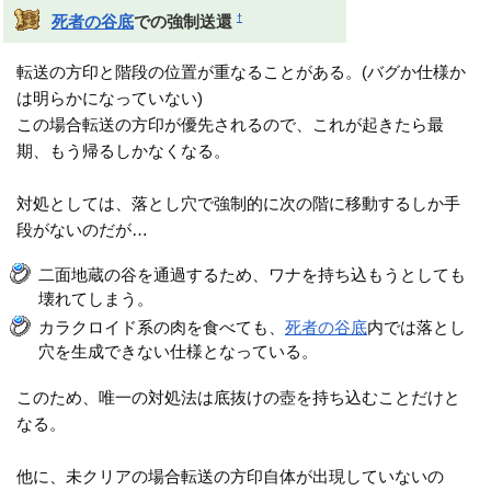
†
死者の谷底
での強制送還
転送の方印と階段の位置が重なることがある。(バグか仕様か
は明らかになっていない)
この場合転送の方印が優先されるので、これが起きたら最
期、もう帰るしかなくなる。
対処としては、落とし穴で強制的に次の階に移動するしか手
段がないのだが…
二面地蔵の谷を通過するため、ワナを持ち込もうとしても
壊れてしまう。
カラクロイド系の肉を食べても、
死者の谷底
内では落とし
穴を生成できない仕様となっている。
このため、唯一の対処法は底抜けの壺を持ち込むことだけと
なる。
他に、未クリアの場合転送の方印自体が出現していないの