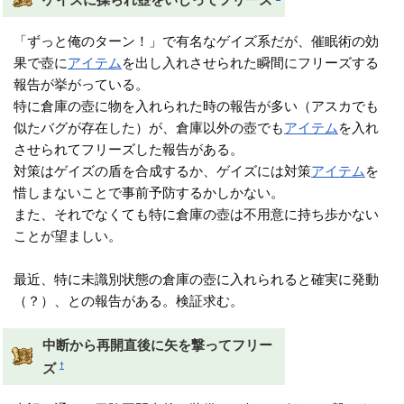
「ずっと俺のターン！」で有名なゲイズ系だが、催眠術の効
果で壺に
アイテム
を出し入れさせられた瞬間にフリーズする
報告が挙がっている。
特に倉庫の壺に物を入れられた時の報告が多い（アスカでも
似たバグが存在した）が、倉庫以外の壺でも
アイテム
を入れ
させられてフリーズした報告がある。
対策はゲイズの盾を合成するか、ゲイズには対策
アイテム
を
惜しまないことで事前予防するかしかない。
また、それでなくても特に倉庫の壺は不用意に持ち歩かない
ことが望ましい。
最近、特に未識別状態の倉庫の壺に入れられると確実に発動
（？）、との報告がある。検証求む。
中断から再開直後に矢を撃ってフリー
†
ズ