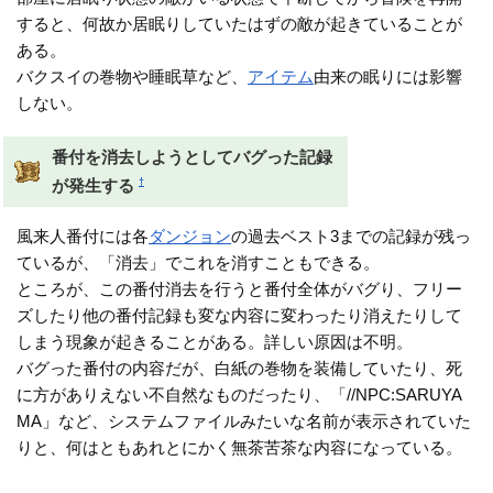
すると、何故か居眠りしていたはずの敵が起きていることが
ある。
バクスイの巻物や睡眠草など、
アイテム
由来の眠りには影響
しない。
番付を消去しようとしてバグった記録
†
が発生する
風来人番付には各
ダンジョン
の過去ベスト3までの記録が残っ
ているが、「消去」でこれを消すこともできる。
ところが、この番付消去を行うと番付全体がバグり、フリー
ズしたり他の番付記録も変な内容に変わったり消えたりして
しまう現象が起きることがある。詳しい原因は不明。
バグった番付の内容だが、白紙の巻物を装備していたり、死
に方がありえない不自然なものだったり、「//NPC:SARUYA
MA」など、システムファイルみたいな名前が表示されていた
りと、何はともあれとにかく無茶苦茶な内容になっている。