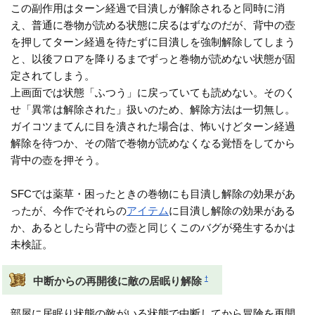
この副作用はターン経過で目潰しが解除されると同時に消
え、普通に巻物が読める状態に戻るはずなのだが、背中の壺
を押してターン経過を待たずに目潰しを強制解除してしまう
と、以後フロアを降りるまでずっと巻物が読めない状態が固
定されてしまう。
上画面では状態「ふつう」に戻っていても読めない。そのく
せ「異常は解除された」扱いのため、解除方法は一切無し。
ガイコツまてんに目を潰された場合は、怖いけどターン経過
解除を待つか、その階で巻物が読めなくなる覚悟をしてから
背中の壺を押そう。
SFCでは薬草・困ったときの巻物にも目潰し解除の効果があ
ったが、今作でそれらの
アイテム
に目潰し解除の効果がある
か、あるとしたら背中の壺と同じくこのバグが発生するかは
未検証。
†
中断からの再開後に敵の居眠り解除
部屋に居眠り状態の敵がいる状態で中断してから冒険を再開