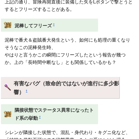
上記の通り、冒険再開直後に装備した矢をLボタンで撃とうと
するとフリーズすることがある。
†
泥棒してフリーズ
泥棒で番犬＆盗賊番大発生という、如何にも処理の重くなり
そうなこの泥棒発生時、
やはりと言うかこの瞬間にフリーズしたという報告が幾つ
か。上の「長時間中断なし」とも関係しているかも？
有害なバグ（致命的ではないが進行に多少影
響）
†
隣接状態でステータス異常になったト
†
ド系の挙動
シレンが隣接した状態で、混乱・身代わり・キグニ化など、