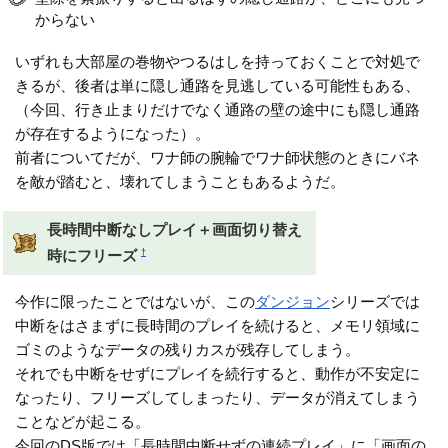
からない
いずれも大部屋の巻物やつるはしを持っておくことで対処で
きるが、後者は単に隠し通路を見逃している可能性もある、
（今回、行き止まりだけでなく通路の壁の途中にも隠し通路
が存在するようになった）。
前者についてだが、ワナ師の腕輪でワナ師状態のときにバネ
を敵が踏むと、壊れてしまうこともあるようだ。
長時間中断なしプレイ＋画面切り替え
†
時にフリーズ
今作に限ったことではないが、この
ダンジョン
シリーズでは
中断をはさまずに長時間のプレイを続けると、メモリ領域に
ゴミのようなデータの残りカスが残存してしまう。
それでも中断をせずにプレイを続行すると、動作が不安定に
なったり、フリーズしてしまったり、データが消えてしまう
ことなどが起こる。
今回のDS版では「長時間中断せずの連続プレイ」に「画面の