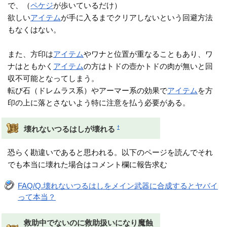
で、（
ペケジ
が歩いているだけ）
欲しい
アイテム
が手に入るまでクリアしないという回避方法
もなくはない。
また、方印は
アイテム
やワナと位置が重なることもあり、ワ
ナはともかく
アイテム
の方はトドの壺かトドの肉が無いと回
収不可能となってしまう。
転び石（ドレムラス系）やアーマー系の効果で
アイテム
を方
印の上に落とさないよう特に注意を払う必要がある。
†
壊れないつるはしが壊れる
恐らく勘違いであると思われる。以下のページを読んでそれ
でも本当に壊れた場合はコメント欄に報告求む
FAQ/Q.壊れないつるはしをメイン武器に合成するとヤバイ
って本当？
救助中でないのに救助扱いになり魔蝕