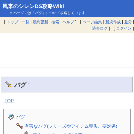
風来のシレンDS攻略Wiki
このページでは「バグ」について攻略しています。
[
トップ
|
一覧
|
最終更新
|
検索
|
ヘルプ
] [
ページ編集
|
新規作成
|
差分
|
過去ログ
] [
ログイン
]
バグ
†
TOP
バグ
有害なバグ(フリーズやアイテム喪失、要対処)