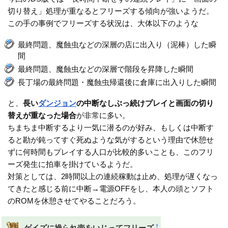
切り替え」処理が重なるとフリーズする傾向が強いようだ。
この手の事例でフリーズする状況は、大体以下のような
最終問題、魔蝕虫などの深層の店に出入り（泥棒）した瞬
間
最終問題、魔蝕虫などの深層で階段を昇降した瞬間
長丁場の最終問題・魔蝕虫帰還後に倉庫に出入りした瞬間
と、
長い
ダンジョン
の中断なしぶっ続けプレイと画面の切り
替えが重なった場合
が非常に多い。
ちまちま中断するより一気に潜るのが好み、もしくは中断す
ると勘が鈍ってすぐ死ぬような気がするという理由で休憩せ
ずに何時間もプレイする人口が比較的多いことも、このフリ
ーズ発生に拍車を掛けているようだ。
対策としては、2時間以上の連続稼動は止め、処理が遅くなっ
てきたと感じる前に中断→電源OFFをし、本人の頭とソフト
のROMを休憩させてやることだろう。
†
ゲイズに操られ壺をいじってフリーズ