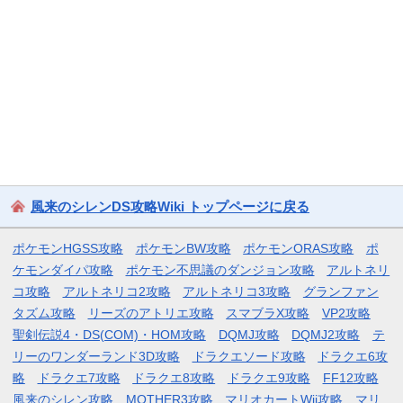
風来のシレンDS攻略Wiki トップページに戻る
ポケモンHGSS攻略
ポケモンBW攻略
ポケモンORAS攻略
ポ
ケモンダイパ攻略
ポケモン不思議のダンジョン攻略
アルトネリ
コ攻略
アルトネリコ2攻略
アルトネリコ3攻略
グランファン
タズム攻略
リーズのアトリエ攻略
スマブラX攻略
VP2攻略
聖剣伝説4・DS(COM)・HOM攻略
DQMJ攻略
DQMJ2攻略
テ
リーのワンダーランド3D攻略
ドラクエソード攻略
ドラクエ6攻
略
ドラクエ7攻略
ドラクエ8攻略
ドラクエ9攻略
FF12攻略
風来のシレン攻略
MOTHER3攻略
マリオカートWii攻略
マリ