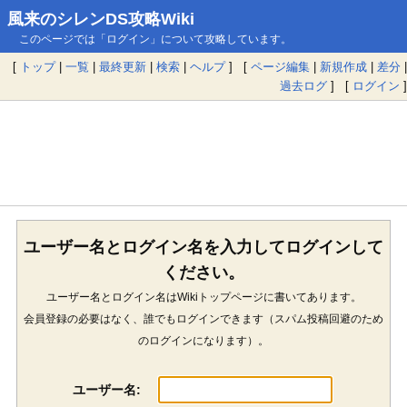
風来のシレンDS攻略Wiki
このページでは「ログイン」について攻略しています。
[
トップ
|
一覧
|
最終更新
|
検索
|
ヘルプ
] [
ページ編集
|
新規作成
|
差分
|
過去ログ
] [
ログイン
]
ユーザー名とログイン名を入力してログインして
ください。
ユーザー名とログイン名はWikiトップページに書いてあります。
会員登録の必要はなく、誰でもログインできます（スパム投稿回避のため
のログインになります）。
ユーザー名: