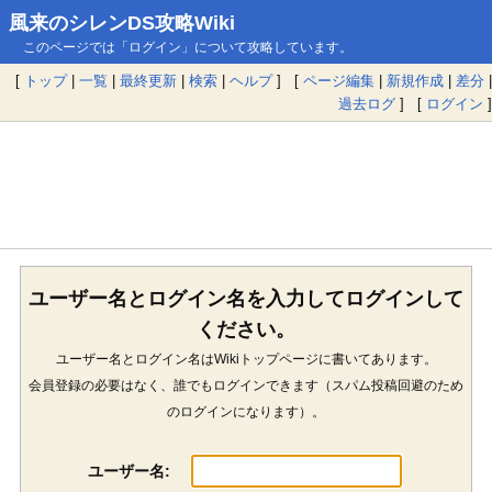
風来のシレンDS攻略Wiki
このページでは「ログイン」について攻略しています。
[
トップ
|
一覧
|
最終更新
|
検索
|
ヘルプ
] [
ページ編集
|
新規作成
|
差分
|
過去ログ
] [
ログイン
]
ユーザー名とログイン名を入力してログインして
ください。
ユーザー名とログイン名はWikiトップページに書いてあります。
会員登録の必要はなく、誰でもログインできます（スパム投稿回避のため
のログインになります）。
ユーザー名: