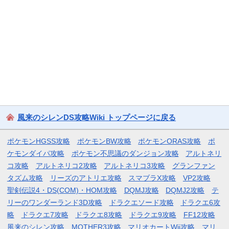
風来のシレンDS攻略Wiki トップページに戻る
ポケモンHGSS攻略
ポケモンBW攻略
ポケモンORAS攻略
ポ
ケモンダイパ攻略
ポケモン不思議のダンジョン攻略
アルトネリ
コ攻略
アルトネリコ2攻略
アルトネリコ3攻略
グランファン
タズム攻略
リーズのアトリエ攻略
スマブラX攻略
VP2攻略
聖剣伝説4・DS(COM)・HOM攻略
DQMJ攻略
DQMJ2攻略
テ
リーのワンダーランド3D攻略
ドラクエソード攻略
ドラクエ6攻
略
ドラクエ7攻略
ドラクエ8攻略
ドラクエ9攻略
FF12攻略
風来のシレン攻略
MOTHER3攻略
マリオカートWii攻略
マリ