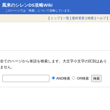
風来のシレンDS攻略Wiki
このページでは「検索」について攻略しています。
[
トップ
|
一覧
|
最終更新
|
検索
|
ヘルプ
]
全てのページから単語を検索します。大文字小文字の区別はあり
ません。
AND検索
OR検索