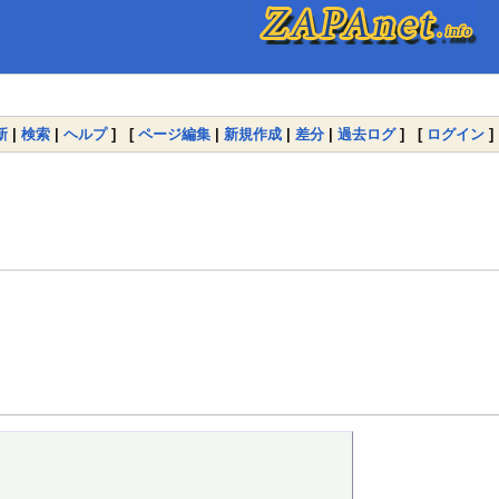
新
|
検索
|
ヘルプ
] [
ページ編集
|
新規作成
|
差分
|
過去ログ
] [
ログイン
]