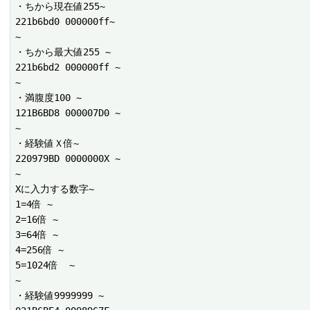
・ちから現在値255~

221b6bd0 000000ff~

~

・ちから最大値255 ~

221b6bd2 000000ff ~

~

・満腹度100 ~

121B6BD8 000007D0 ~

~

・経験値Ｘ倍~

220979BD 0000000X ~

~

Xに入力する数字~

1=4倍 ~

2=16倍 ~

3=64倍 ~

4=256倍 ~

5=1024倍  ~

~

・経験値9999999 ~
