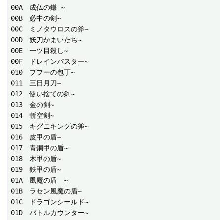
00A　成仏の鎌 ~

00B　必中の剣~

00C　ミノタウロスの斧~

00D　妖刀かまいたち~

00E　一ツ目殺し~

00F　ドレインバスター~

010　ブフーの包丁~

011　三日月刀~

012　使い捨ての剣~

013　金の剣~

014　斬空剣~

015　キグニキングの斧~

016　皮甲の盾~

017　青銅甲の盾~

018　木甲の盾~

019　鉄甲の盾~

01A　風魔の盾　~

01B　ラセン風魔の盾~

01C　ドラゴンシールド~

01D　バトルカウンター~
