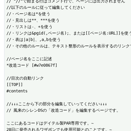
// "//"で始まる行はコメント行で、ページには出力されません

//以下のルールに従って編集してください

//・ページ名は*を使う

//・見出しは**、***を使う

//・リストは-、+を使う

//・リンクは&pgid(,ページ名);、または[[ページ名:URL]]を使う
//・表は|a|b|、,a,bを使う

//・その他のルールは、テキスト整形のルールを表示するのリンクで
//ページ名をここに記述

*改造コード [#w7e0867f]

//目次の自動リンク

[[TOP]]

#contents

//↓↓↓ここから下の部分を編集していってください↓↓↓

// 風来のシレンDSの「改造コード」を編集するページです。

ここにあるコードはデイテル製PAR専用です。~

28日に発売されるワザポンでも使用可能とのことです。~
