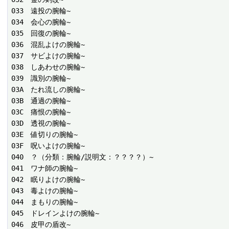
033　遠投の腕輪~

034　会心の腕輪~

035　回復の腕輪~

036　混乱よけの腕輪~

037　サビよけの腕輪~

038　しあわせの腕輪~

039　識別の腕輪~

03A　たれ流しの腕輪~

03B　通過の腕輪~

03C　痛恨の腕輪~

03D　透視の腕輪~

03E　値切りの腕輪~

03F　呪いよけの腕輪~

040　？（分類：腕輪/説明文：？？？？）~

041　ワナ師の腕輪~

042　眠りよけの腕輪~

043　毒よけの腕輪~

044　まもりの腕輪~

045　ドレインよけの腕輪~

046　皮甲の盾改~
