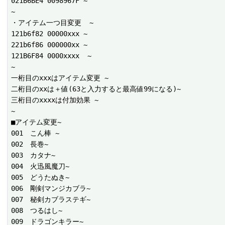
021B6BE4 0098967F ~

~

・アイテム一つ目変更  ~

121b6f82 00000xxx ~

221b6f86 000000xx ~

121B6F84 0000xxxx  ~

~

一桁目のxxxはアイテム変更 ~

二桁目のxxは＋値(63と入力すると最高値99になる)~

三桁目のxxxxは付加効果 ~

~

■アイテム変更~

001　こん棒 ~

002　長巻~

003　カタナ~

004　火迅風魔刀~

005　どうたぬき~

006　剛剣マンジカブラ~

007　秘剣カブラステギ~

008　つるはし~

009　ドラゴンキラー~
