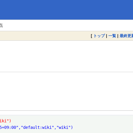
点
[
トップ
|
一覧
|
最終更
iki")
5+09:00","default:wiki","wiki")