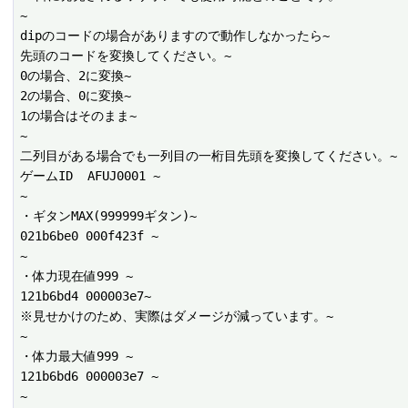
~

dipのコードの場合がありますので動作しなかったら~

先頭のコードを変換してください。~

0の場合、2に変換~

2の場合、0に変換~

1の場合はそのまま~

~

二列目がある場合でも一列目の一桁目先頭を変換してください。~

ゲームID  AFUJ0001 ~

~

・ギタンMAX(999999ギタン)~

021b6be0 000f423f ~

~

・体力現在値999 ~

121b6bd4 000003e7~

※見せかけのため、実際はダメージが減っています。~

~

・体力最大値999 ~

121b6bd6 000003e7 ~

~
