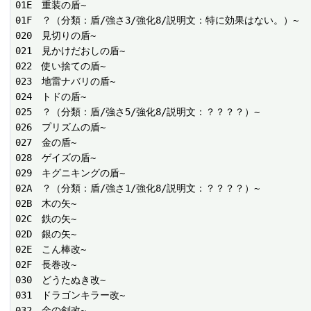
01E　重装の盾~

01F　？（分類：盾/強さ3/強化8/説明文：特に効果はない。）~

020　見切りの盾~

021　見かけだおしの盾~

022　使い捨ての盾~

023　地雷ナバリの盾~

024　トドの盾~

025　？（分類：盾/強さ5/強化8/説明文：？？？？）~

026　プリズムの盾~

027　金の盾~

028　ゲイズの盾~

029　キグニキングの盾~

02A　？（分類：盾/強さ1/強化8/説明文：？？？？）~

02B　木の矢~

02C　鉄の矢~

02D　銀の矢~

02E　こん棒改~

02F　長巻改~

030　どうたぬき改~

031　ドラゴンキラー改~

032　金の剣改~
