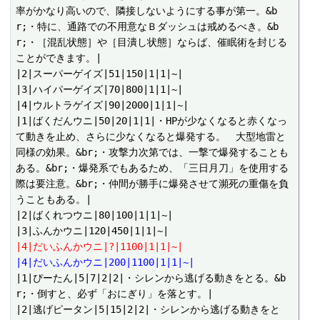
率がかなり高いので、隣接しないようにする事が第一。&b
r;・特に、通路での不用意なＢダッシュは戒めるべき。&b
r;・［混乱状態］や［目潰し状態］ならば、催眠術を封じる
ことができます。|

|2|スーパーゲイズ|51|150|1|1|~|

|3|ハイパーゲイズ|70|800|1|1|~|

|4|ウルトラゲイズ|90|2000|1|1|~|

|1|ばくだんウニ|50|20|1|1|・HPが少なくなると赤くなっ
て動きを止め、さらに少なくなると爆発する。　大型地雷と
同様の効果。&br;・攻撃力次第では、一撃で爆発することも
ある。&br;・爆発系でもあるため、「三日月刀」を使用する
際は要注意。&br;・仲間が勝手に爆発させて瀕死の重傷を負
うこともある。|

|2|ばくれつウニ|80|100|1|1|~|

|4|だいふんかウニ|?|1100|1|1|~|
|4|だいふんかウニ|200|1100|1|1|~|
|1|ぴーたん|5|7|2|2|・シレンから逃げる動きをとる。&b
r;・倒すと、必ず「おにぎり」を落とす。|

|2|逃げピータン|5|15|2|2|・シレンから逃げる動きをと