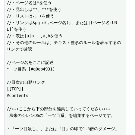
//・ページ名は*を使う

//・見出しは**、***を使う

//・リストは-、+を使う

//・リンクは&pgid(,ページ名);、または[[ページ名:UR
L]]を使う

//・表は|a|b|、,a,bを使う

//・その他のルールは、テキスト整形のルールを表示するの
リンクで確認

//ページ名をここに記述

*一ツ目系 [#q0eb4931]

//目次の自動リンク

[[TOP]]

#contents

//↓↓↓ここから下の部分を編集していってください↓↓↓

 風来のシレンDSの「一ツ目系」を編集するページです。

・「一ツ目殺し」、または『目』の印で1.5倍のダメージ。
