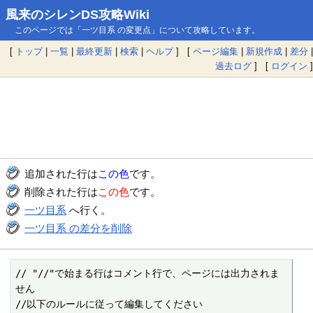
風来のシレンDS攻略Wiki
このページでは「一ツ目系 の変更点」について攻略しています。
[
トップ
|
一覧
|
最終更新
|
検索
|
ヘルプ
] [
ページ編集
|
新規作成
|
差分
|
過去ログ
] [
ログイン
]
追加された行は
この色
です。
削除された行は
この色
です。
一ツ目系
へ行く。
一ツ目系 の差分を削除
// "//"で始まる行はコメント行で、ページには出力されま
せん

//以下のルールに従って編集してください
