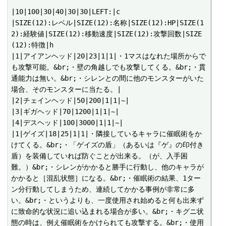
|10|100|30|40|30|30|LEFT:|c

|SIZE(12):レベル|SIZE(12):名称|SIZE(12):HP|SIZE(1
2):経験値|SIZE(12):移動速度|SIZE(12):攻撃回数|SIZE
(12):特徴|h

|1|アイアンヘッド|20|23|1|1|・1マスはなれた場所からで
も攻撃可能。&br;・壁の角越しでも攻撃してくる。&br;・貫
通能力は無い。&br;・シレンとの間に他のモンスターがいた
場合、そのモンスターに当たる。|

|2|チェインヘッド|50|200|1|1|~|

|3|ギガヘッド|70|1200|1|1|~|

|4|デスヘッド|100|3000|1|1|~|

|1|ゲイズ|18|25|1|1|・隣接しているキャラに催眠術をか
けてくる。&br;・「ゲイズの盾」（あるいは『ゲ』の印付き
盾）を装備していれば防ぐことが出来る。（が、入手困
難。）&br;・シレンがかかると勝手に行動し、他のキャラが
かかると［混乱状態］になる。&br;・催眠術の結果、1ター
ン分行動してしまうため、連続してかかる事例が非常に多
い。&br;・というよりも、一度使用され始めると何も出来ず
に致命的な状況に追い込まれる場合が多い。&br;・キグニ状
態の時は、例え催眠術をかけられても攻撃する。&br;・使用