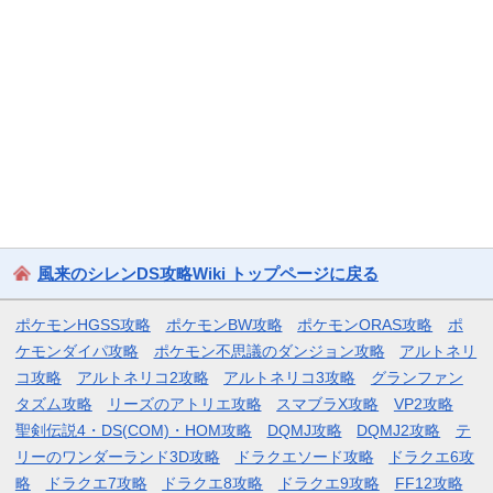
風来のシレンDS攻略Wiki トップページに戻る
ポケモンHGSS攻略
ポケモンBW攻略
ポケモンORAS攻略
ポ
ケモンダイパ攻略
ポケモン不思議のダンジョン攻略
アルトネリ
コ攻略
アルトネリコ2攻略
アルトネリコ3攻略
グランファン
タズム攻略
リーズのアトリエ攻略
スマブラX攻略
VP2攻略
聖剣伝説4・DS(COM)・HOM攻略
DQMJ攻略
DQMJ2攻略
テ
リーのワンダーランド3D攻略
ドラクエソード攻略
ドラクエ6攻
略
ドラクエ7攻略
ドラクエ8攻略
ドラクエ9攻略
FF12攻略