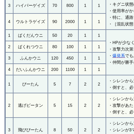
・キグニ状態
3
ハイパーゲイズ
70
800
1
1
・使用率がか
・特に、通路
4
ウルトラゲイズ
90
2000
1
1
・［混乱状態
1
ばくだんウニ
50
20
1
1
・HPが少な
2
ばくれつウニ
80
100
1
1
・攻撃力次第
・
爆発系
でも
3
ふんかウニ
120
450
1
1
・仲間が勝手
4
だいふんかウニ
200
1100
1
1
・シレンから
1
ぴーたん
5
7
2
2
・倒すと、必
・シレンから
2
逃げピータン
5
15
2
2
・攻撃があた
・倒すと、必
・シレンから
3
飛びぴーたん
8
50
2
2
・シレンが3