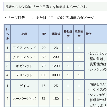
風来のシレンDSの「一ツ目系」を編集するページです。
・「一ツ目殺し」、または『目』の印で1.5倍のダメージ。
レ
移動速
攻撃回
ベ
名称
HP
経験値
特徴
度
数
ル
1
アイアンヘッド
20
23
1
1
・1マスはな
2
チェインヘッド
50
200
1
1
・壁の角越し
・貫通能力は
3
ギガヘッド
70
1200
1
1
・シレンとの
4
デスヘッド
100
3000
1
1
・隣接してい
1
ゲイズ
18
25
1
1
・「ゲイズの
・シレンがか
2
スーパーゲイズ
51
150
1
1
・催眠術の結
・というより