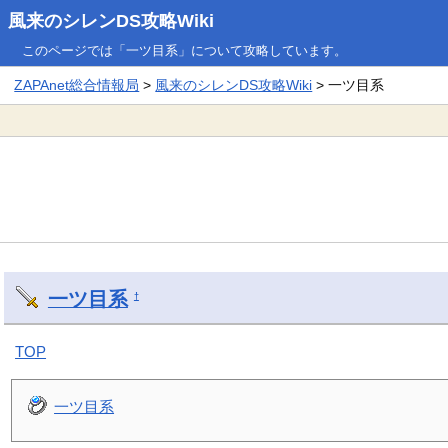
風来のシレンDS攻略Wiki
このページでは「一ツ目系」について攻略しています。
ZAPAnet総合情報局
>
風来のシレンDS攻略Wiki
> 一ツ目系
一ツ目系
†
TOP
一ツ目系