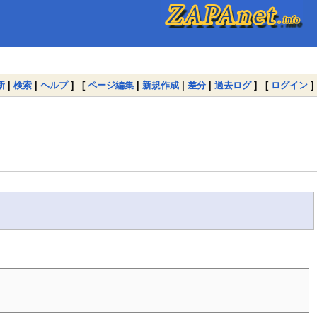
新
|
検索
|
ヘルプ
] [
ページ編集
|
新規作成
|
差分
|
過去ログ
] [
ログイン
]