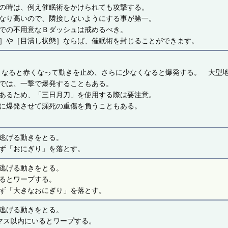
の時は、例え催眠術をかけられても攻撃する。
なり高いので、隣接しないようにする事が第一。
での不用意なＢダッシュは戒めるべき。
］や［目潰し状態］ならば、催眠術を封じることができます。
くなると赤くなって動きを止め、さらに少なくなると爆発する。 大型
では、一撃で爆発することもある。
あるため、「三日月刀」を使用する際は要注意。
に爆発させて瀕死の重傷を負うこともある。
逃げる動きをとる。
ず「おにぎり」を落とす。
逃げる動きをとる。
るとワープする。
ず「大きなおにぎり」を落とす。
逃げる動きをとる。
マス以内にいるとワープする。