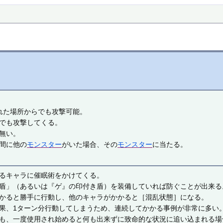
れた場所からでも攻撃可能。
でも攻撃してくる。
無い。
間に他の
モンスター
がいた場合、その
モンスター
に当たる。
るキャラに催眠術をかけてくる。
盾」（あるいは『ゲ』の印付き盾）を装備していれば防ぐことが出来る
かると勝手に行動し、他のキャラがかかると［混乱状態］になる。
果、1ターン分行動してしまうため、連続してかかる事例が非常に多い
も、一度使用され始めると何も出来ずに致命的な状況に追い込まれる場