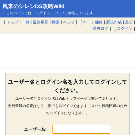
風来のシレンDS攻略Wiki
このページでは「ログイン」について攻略しています。
[
トップ
|
一覧
|
最終更新
|
検索
|
ヘルプ
] [
ページ編集
|
新規作成
|
差分
|
過去ログ
] [
ログイン
]
ユーザー名とログイン名を入力してログインして
ください。
ユーザー名とログイン名はWikiトップページに書いてあります。
会員登録の必要はなく、誰でもログインできます（スパム投稿回避のため
のログインになります）。
ユーザー名: