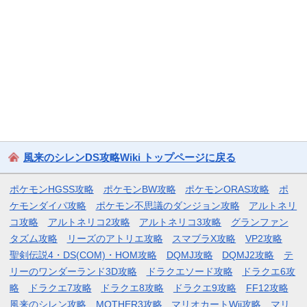
風来のシレンDS攻略Wiki トップページに戻る
ポケモンHGSS攻略
ポケモンBW攻略
ポケモンORAS攻略
ポ
ケモンダイパ攻略
ポケモン不思議のダンジョン攻略
アルトネリ
コ攻略
アルトネリコ2攻略
アルトネリコ3攻略
グランファン
タズム攻略
リーズのアトリエ攻略
スマブラX攻略
VP2攻略
聖剣伝説4・DS(COM)・HOM攻略
DQMJ攻略
DQMJ2攻略
テ
リーのワンダーランド3D攻略
ドラクエソード攻略
ドラクエ6攻
略
ドラクエ7攻略
ドラクエ8攻略
ドラクエ9攻略
FF12攻略
風来のシレン攻略
MOTHER3攻略
マリオカートWii攻略
マリ