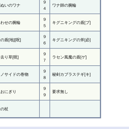
９
ゲぬいのワナ
ワナ師の腕輪
４
９
あわせの腕輪
キグニキングの盾[プ]
５
９
の盾[地][呪]
キグニキングの斧[必]
６
９
去り草[呪]
ラセン風魔の盾[ゲ]
７
９
ェノサイドの巻物
秘剣カブラステギ[キ]
８
９
製おにぎり
要求無し
９
印の杖