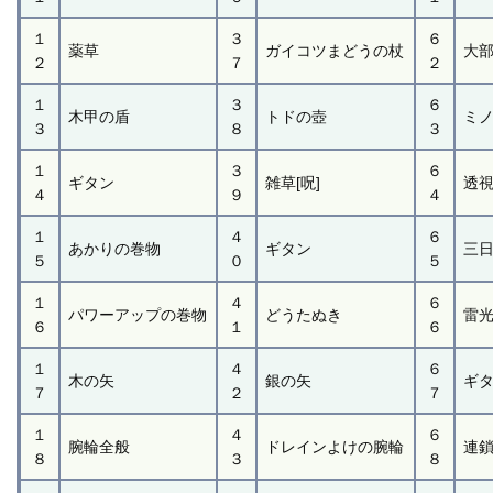
１
３
６
薬草
ガイコツまどうの杖
大
２
７
２
１
３
６
木甲の盾
トドの壺
ミ
３
８
３
１
３
６
ギタン
雑草[呪]
透視
４
９
４
１
４
６
あかりの巻物
ギタン
三日
５
０
５
１
４
６
パワーアップの巻物
どうたぬき
雷
６
１
６
１
４
６
木の矢
銀の矢
ギ
７
２
７
１
４
６
腕輪全般
ドレインよけの腕輪
連
８
３
８