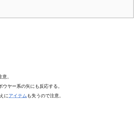
注意。
ボウヤー系の矢にも反応する。
えに
アイテム
も失うので注意。