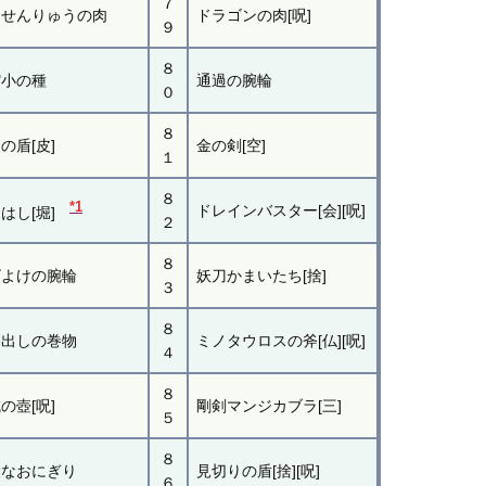
７
おせんりゅうの肉
ドラゴンの肉[呪]
９
８
縮小の種
通過の腕輪
０
８
の盾[皮]
金の剣[空]
１
８
*1
ドレインバスター[会][呪]
はし[堀]
２
８
ビよけの腕輪
妖刀かまいたち[捨]
３
８
い出しの巻物
ミノタウロスの斧[仏][呪]
４
８
の壺[呪]
剛剣マンジカブラ[三]
５
８
大なおにぎり
見切りの盾[捨][呪]
６