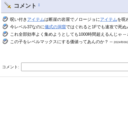
コメント
†
呪い付き
アイテム
は断崖の岩屋でノロージョに
アイテム
を呪
今レベル37なのに
儀式の洞窟
ではぐれると1Fでも速攻で死ぬ
これ全部効率よく集めようとしても1000時間超えるんじゃ --
この子をレベルマックスにする価値ってあんのか？ --
2024年09月
コメント: