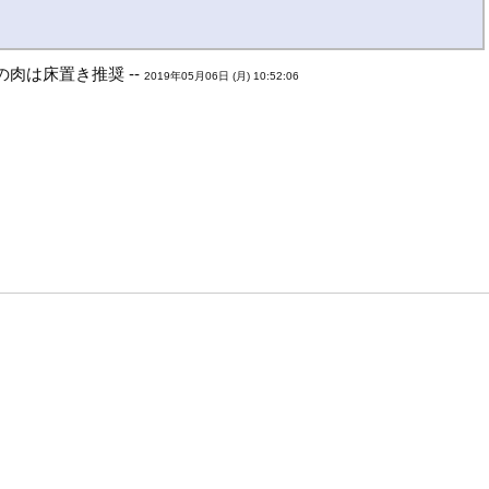
肉は床置き推奨 --
2019年05月06日 (月) 10:52:06