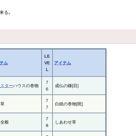
来る｡
LE
テム
VE
アイテム
L
７
ンスター
ハウスの巻物
成仏の鎌[目]
６
７
敵草
白紙の巻物[呪]
７
７
ナ全般
しあわせ草
８