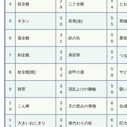
２
５
４
杖全般
ニク全般
と
９
４
３
５
５
ギタン
長巻[金]
胃
０
５
３
５
６
盾全般
鉄の矢
重装
１
６
３
５
７
剣全般
弟切草
つる
２
７
３
５
８
杖全般[呪]
皮甲の盾
サ
３
８
３
５
９
雑草
混乱よけの腕輪
吸
４
９
１
３
６
こん棒
天の恵みの巻物
合成
０
５
０
１
３
６
大きいおにぎり
身代わりの杖
巨
１
６
１