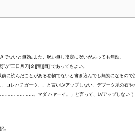
きでないと無効｡また、呪い無し指定に呪いがあっても無効。
が"三日月刀[金][竜][目]"であってもよい。
以前に読んだことがある巻物でないと書き込んでも無効になるので
…。コレハチガーウ。」と言いLVアップしない。デブータ系の石や
…………………。マダ ハヤーイ。」と言って、LVアップしないう
択｡