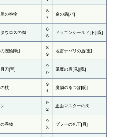
８
部屋の巻物
金の盾[バ]
７
８
ノタウロスの肉
ドラゴンシールド[ト][呪]
８
８
の腕輪[呪]
地雷ナバリの盾[重]
９
９
月刀[竜]
風魔の盾[見][呪]
０
９
光の杖
魔物のるつぼ[呪]
１
９
タン
正面マスターの肉
２
９
鎖の巻物
ブフーの包丁[月]
３