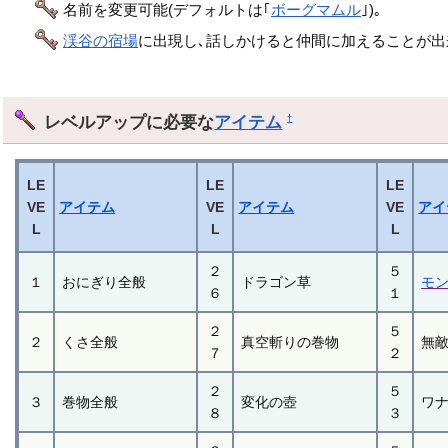
名前を変更可能(デフォルトは｢
ボーグマムル
｣)｡
渓谷の宿場
に出現し､話しかけると仲間に加えることが出
レベルアップに必要な
アイテム
†
LE
LE
LE
VE
アイテム
VE
アイテム
VE
アイ
L
L
L
２
５
１
おにぎり全般
ドラゴン草
モ
６
１
２
５
２
くさ全般
真空斬りの巻物
無
７
２
２
５
３
巻物全般
変化の壺
ワ
８
３