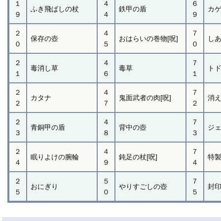
１
４
６
ふき飛ばしの杖
鉄甲の盾
カ
９
４
９
２
４
７
保存の壺
おはらいの巻物[呪]
し
０
５
０
２
４
７
毒消し草
毒草
トド
１
６
１
２
４
７
カタナ
鬼面武者の肉[呪]
消え
２
７
２
２
４
７
青銅甲の盾
背中の壺
ジ
３
８
３
２
４
７
眠りよけの腕輪
鈍足の杖[呪]
特
４
９
４
２
５
７
おにぎり
やりすごしの壺
封
５
０
５