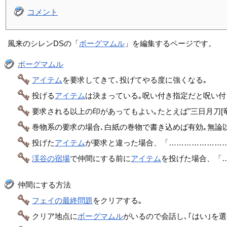
コメント
風来のシレンDSの「
ボーグマムル
」を編集するページです。
ボーグマムル
アイテム
を要求してきて､投げてやる度に強くなる｡
投げる
アイテム
は決まっている｡呪い付き指定だと呪い付
要求される以上の印があってもよい｡たとえば"三日月刀[竜]"
巻物系の要求の場合､白紙の巻物で書き込めば有効｡無論
投げた
アイテム
が要求と違った場合、「…………………
渓谷の宿場
で仲間にする前に
アイテム
を投げた場合、「…
仲間にする方法
フェイの最終問題
をクリアする｡
クリア地点に
ボーグマムル
がいるので会話し､｢はい｣を選