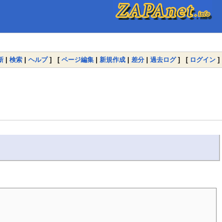
新
|
検索
|
ヘルプ
] [
ページ編集
|
新規作成
|
差分
|
過去ログ
] [
ログイン
]