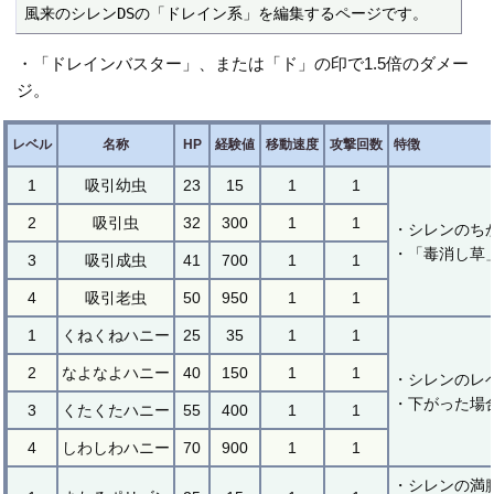
風来のシレンDSの「ドレイン系」を編集するページです。
・「ドレインバスター」、または「ド」の印で1.5倍のダメー
ジ。
レベル
名称
HP
経験値
移動速度
攻撃回数
特徴
1
吸引幼虫
23
15
1
1
2
吸引虫
32
300
1
1
・シレンのち
・「毒消し草
3
吸引成虫
41
700
1
1
4
吸引老虫
50
950
1
1
1
くねくねハニー
25
35
1
1
2
なよなよハニー
40
150
1
1
・シレンのレ
・下がった場
3
くたくたハニー
55
400
1
1
4
しわしわハニー
70
900
1
1
・シレンの満腹