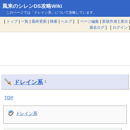
風来のシレンDS攻略Wiki
このページでは「ドレイン系」について攻略しています。
[
トップ
|
一覧
|
最終更新
|
検索
|
ヘルプ
] [
ページ編集
|
新規作成
|
差分
|
過去ログ
] [
ログイン
]
ドレイン系
†
TOP
ドレイン系