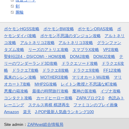
剣
腕輪
ポケモンHGSS攻略
ポケモンBW攻略
ポケモンORAS攻略
ポ
ケモンダイパ攻略
ポケモン不思議のダンジョン攻略
アルトネリ
コ攻略
アルトネリコ2攻略
アルトネリコ3攻略
グランファン
タズム攻略
リーズのアトリエ攻略
スマブラX攻略
VP2攻略
聖剣伝説4・DS(COM)・HOM攻略
DQMJ攻略
DQMJ2攻略
テ
リーのワンダーランド3D攻略
ドラクエソード攻略
ドラクエ6攻
略
ドラクエ7攻略
ドラクエ8攻略
ドラクエ9攻略
FF12攻略
風来のシレン攻略
MOTHER3攻略
マリオカートWii攻略
マリ
オカート7攻略
MHP2G攻略
レイトン教授と不思議な町攻略
悪魔の箱攻略
最後の時間旅行攻略
魔神の笛攻略
イヅナ攻略
コンタクト攻略
カードヒーロー攻略
ZAPAブログ2.0
色読みト
レーニング
ステルス将棋 棋譜再生
ファミコンのプレイ画像
Amazon
楽天
J-POP最新人気曲ランキング100
Site admin：
ZAPAnet総合情報局