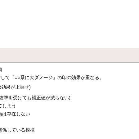
順
対して「○○系に大ダメージ」の印の効果が重なる。
効果が上乗せ)
攻撃を受けても補正値が減らない)
てしまう
輪は存在しない
関係している模様