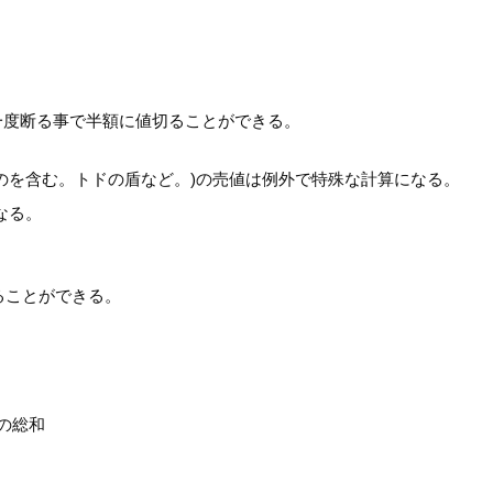
。
一度断る事で半額に値切ることができる。
のを含む。トドの盾など。)の売値は例外で特殊な計算になる。
なる。
ることができる。
格の総和