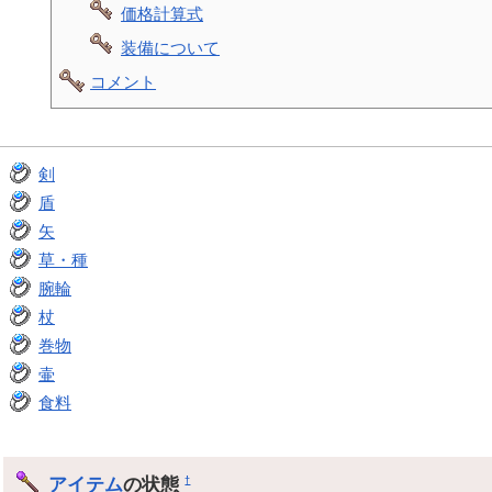
価格計算式
装備について
コメント
剣
盾
矢
草・種
腕輪
杖
巻物
壷
食料
アイテム
の状態
†