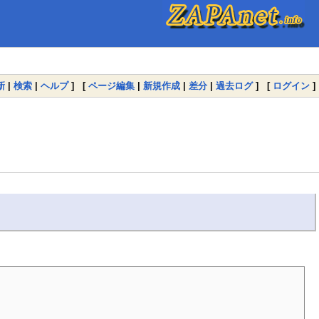
新
|
検索
|
ヘルプ
] [
ページ編集
|
新規作成
|
差分
|
過去ログ
] [
ログイン
]