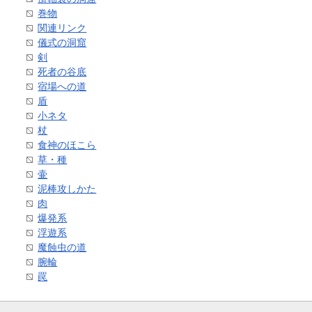
巻物
関連リンク
儀式の洞窟
剣
死者の谷底
宿場への道
盾
小ネタ
杖
食神のほこら
草・種
壷
泥棒攻しかた
肉
爆発系
浮遊系
魔蝕虫の道
腕輪
罠