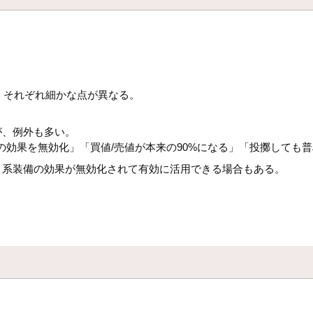
、それぞれ細かな点が異なる。
。
が、例外も多い。
輪の効果を無効化」「買値/売値が本来の90%になる」「投擲しても
ト系装備の効果が無効化されて有効に活用できる場合もある。
。