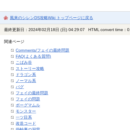
風来のシレンDS攻略Wiki トップページに戻る
最終更新日：2024年02月18日 (日) 04:29:07
HTML convert time：0.
関連ページ
Comments/フェイの最終問題
FAQ(よくある質問)
こばみ谷
ストーリー攻略
ドラゴン系
ノーマル系
バグ
フェイの最終問題
フェイの問題
ボーグマムル
モンスター
一ツ目系
改造コード
掛軸裏の洞窟