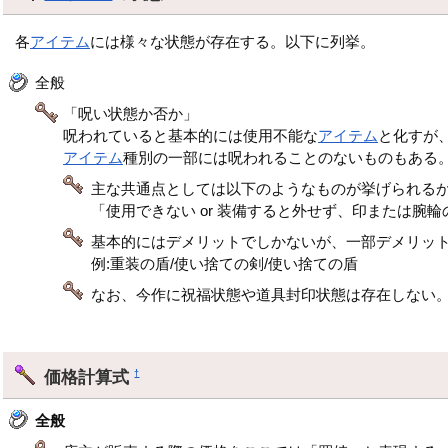
各
アイテム
には様々な状態が存在する。以下に列挙。
全般
「呪い状態か否か」
呪われていると基本的には使用不能な
アイテム
と化すが
アイテム
種別の一部には呪われることのないものもある
主な共通点としては以下のようなものが挙げられる
「使用できない or 装備すると外せず、印または腕
基本的にはデメリットでしかないが、一部デメリッ
例:重装の盾/使い捨ての剣/使い捨ての盾
なお、今作に祝福状態や道具封印状態は存在しない
価格計算式
†
全般