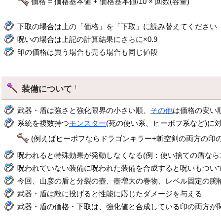
価格 = 価格基本値 + 価格基本値/10 × 回数(容量)
下取の場合は上の「価格」を「下取」に読み替えてください
呪いの場合は上記の計算結果にさらに×0.9
印の価格は買う場合も売る場合も同じ値段
装備について
†
武器・盾は強さと強化限界の小さい順、
その他
は価格の安い
系統を複数持つ
モンスター
(死の使い系、ヒーポフ系など)に
(例えばヒーポフならドラゴンキラー+斬空剣の両方の印の
呪われると特殊効果が発動しなくなる(例：使い捨ての盾なら
呪われていない装備に呪われた装備を合成すると呪いもつい
今回、山彦の盾と分裂の壺、壺増大の巻物、レベル固定の腕
武器・盾は敵に投げると性能に応じたダメージを与える
武器・盾の価格・下取は、強化値と合成している印の両方が