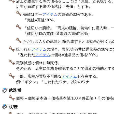
店主が販売する際の価格をここでは「買値」と表現する
店主が買取する際の価格は「売値」とする。
売値は同一
アイテム
の買値の30%である。
「売値=買値*30%」
「値切りの腕輪」「商人の腕輪」装備中に購入時、
「値切り時の買値=通常時の買値*50%」
ただし印入りの武器と盾(合成すると印効果が付くも
呪われた
アイテム
の場合、買値/売値共に通常品の90%に
「呪われた
アイテム
の価格=通常品の価格*90%」
識別状態は価格に無関係。
そのため、店主に価格を確認することで識別の補助とす
一部、店主が買取不可能な
アイテム
も存在する。
例:「ギタン」「こわれたワナ」以外のワナ
武器/盾
価格 = 価格基本値 + 価格基本値/100 × 修正値 + 印の価
杖/壺