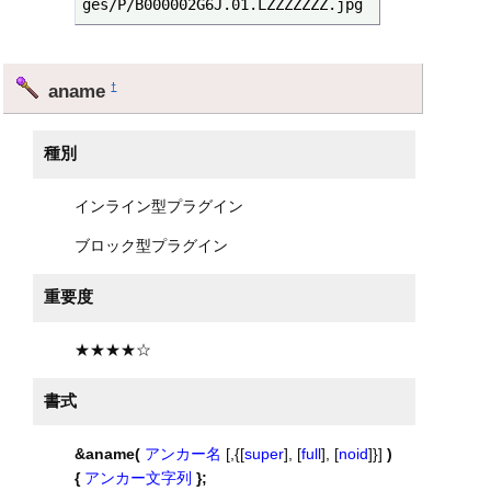
ges/P/B000002G6J.01.LZZZZZZZ.jpg
aname
†
種別
インライン型プラグイン
ブロック型プラグイン
重要度
★★★★☆
書式
&aname(
アンカー名
[,{[
super
], [
full
], [
noid
]}]
)
{
アンカー文字列
};