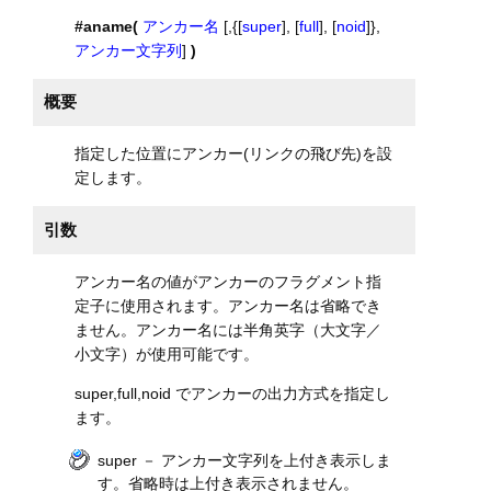
#aname(
アンカー名
[,{[
super
], [
full
], [
noid
]},
アンカー文字列
]
)
概要
指定した位置にアンカー(リンクの飛び先)を設
定します。
引数
アンカー名の値がアンカーのフラグメント指
定子に使用されます。アンカー名は省略でき
ません。アンカー名には半角英字（大文字／
小文字）が使用可能です。
super,full,noid でアンカーの出力方式を指定し
ます。
super － アンカー文字列を上付き表示しま
す。省略時は上付き表示されません。