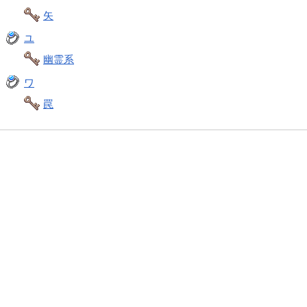
矢
ユ
幽霊系
ワ
罠