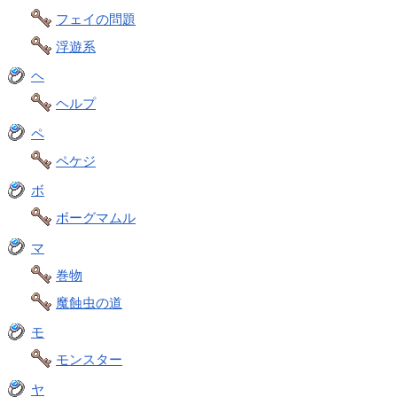
フェイの問題
浮遊系
ヘ
ヘルプ
ペ
ペケジ
ボ
ボーグマムル
マ
巻物
魔蝕虫の道
モ
モンスター
ヤ