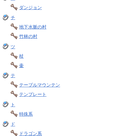
ダンジョン
チ
地下水脈の村
竹林の村
ツ
杖
壷
テ
テーブルマウンテン
テンプレート
ト
特殊系
ド
ドラゴン系