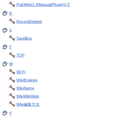
PukiWiki/1.4/Manual/Plugin/V-Z
R
RecentDeleted
S
SandBox
T
TOP
W
Wi-Fi
WikiEngines
WikiName
WikiWikiWeb
Wiki編集方法
Y