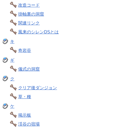
改造コード
掛軸裏の洞窟
関連リンク
風来のシレンDSとは
キ
奇岩谷
ギ
儀式の洞窟
ク
クリア後ダンジョン
草・種
ケ
掲示板
渓谷の宿場