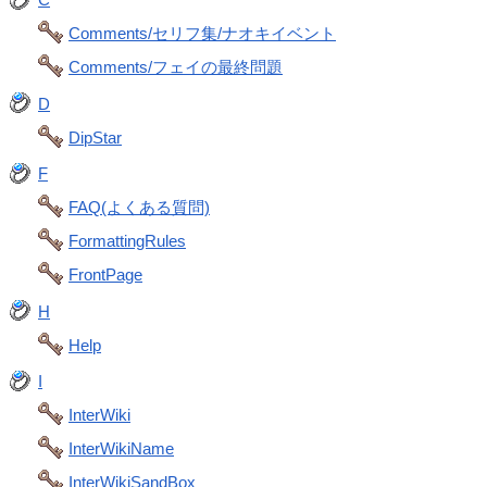
Comments/セリフ集/ナオキイベント
Comments/フェイの最終問題
D
DipStar
F
FAQ(よくある質問)
FormattingRules
FrontPage
H
Help
I
InterWiki
InterWikiName
InterWikiSandBox