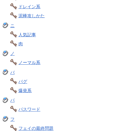
ドレイン系
泥棒攻しかた
ニ
人気記事
肉
ノ
ノーマル系
バ
バグ
爆発系
パ
パスワード
フ
フェイの最終問題