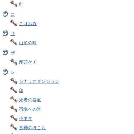
剣
コ
こばみ谷
サ
山頂の町
ザ
座頭ケチ
シ
シナリオダンジョン
印
死者の谷底
宿場への道
小ネタ
食神のほこら