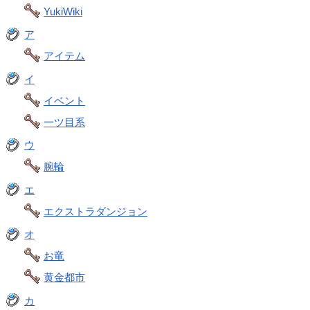
YukiWiki
ア
アイテム
イ
イベント
一ツ目系
ウ
腕輪
エ
エクストラダンジョン
オ
お竜
黄金都市
カ