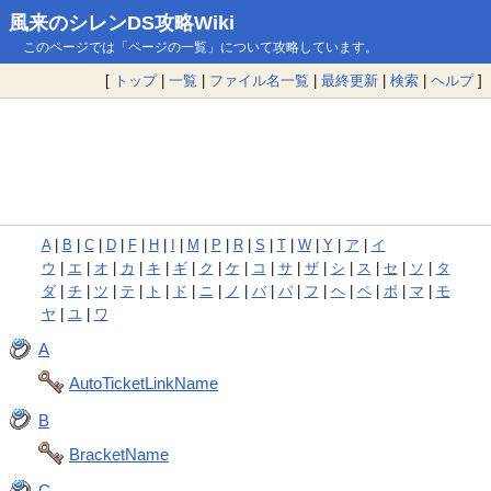
風来のシレンDS攻略Wiki
このページでは「ページの一覧」について攻略しています。
[
トップ
|
一覧
|
ファイル名一覧
|
最終更新
|
検索
|
ヘルプ
]
A
|
B
|
C
|
D
|
F
|
H
|
I
|
M
|
P
|
R
|
S
|
T
|
W
|
Y
|
ア
|
イ
ウ
|
エ
|
オ
|
カ
|
キ
|
ギ
|
ク
|
ケ
|
コ
|
サ
|
ザ
|
シ
|
ス
|
セ
|
ソ
|
タ
ダ
|
チ
|
ツ
|
テ
|
ト
|
ド
|
ニ
|
ノ
|
バ
|
パ
|
フ
|
ヘ
|
ペ
|
ボ
|
マ
|
モ
ヤ
|
ユ
|
ワ
A
AutoTicketLinkName
B
BracketName
C