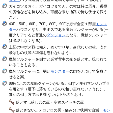
ガイコツまおう、ガイコツまてん、の杖は特に厄介。透視
の腕輪などを持ち込み、可能な限り通路で待ち伏せて戦う
こと。
40F、50F、60F、70F、80F、90Fは必ず全面１部屋
モンス
ター
ハウスとなり、中ボスである魔蝕ソルジャーがいる(一
度クリアすると普通の
ダンジョン
になり、魔触ソルジャー
は出現しなくなる)。
上記の中ボス戦に備え、めぐすり草、身代わりの杖、吹き
飛ばしの杖等の準備を忘れないように。
魔蝕ソルジャーを倒すと必ず背中の壷を落とす。呪われて
いることもある。
魔蝕ソルジャーに、弱い
モンスター
の肉をぶつけて変身さ
せると楽。
99Fにボスの魔蝕クイーンがいる。倒すと剛剣マンジカブラ
を落とす（足下に落ちているので拾い忘れないように）。
ほかの倒し方で出る/出ないは下記のとおり。
落とす…落し穴の罠・空腹スイッチの罠
落とさない…デロデロの罠・痛み分け状態で自滅・
モン