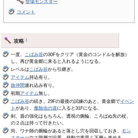
登場モンスター
コメント
攻略
†
一度、
こばみ谷
の30Fをクリア（黄金のコンドルを解放）
し、再び黄金郷に来ると入れるようになる。
レベルは
こばみ谷
から引継ぎ。
アイテム
持込有り。
旅仲間
連れ込み有り。
初期
アイテム
無し。
こばみ谷
の続き。29Fの最後の試練のあと、黄金郷で
イベン
ト
があり、
魔蝕虫の道
に入ると31Fになる。
剣、盾の強化はもちろん、透視の腕輪、ころばぬ先の杖、
の２点は持って行きたい。
尚、ワナ師の腕輪があると落とし穴を回収しておき、
モン
スター
ハウス階層で設置→発動で素早く下層へ進める。