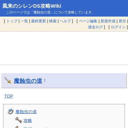
風来のシレンDS攻略Wiki
このページでは「魔蝕虫の道」について攻略しています。
[
トップ
|
一覧
|
最終更新
|
検索
|
ヘルプ
] [
ページ編集
|
新規作成
|
差分
|
過去ログ
] [
ログイン
]
魔蝕虫の道
†
TOP
魔蝕虫の道
攻略