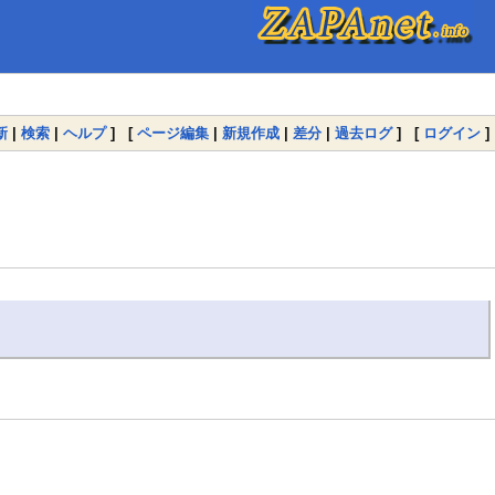
新
|
検索
|
ヘルプ
] [
ページ編集
|
新規作成
|
差分
|
過去ログ
] [
ログイン
]