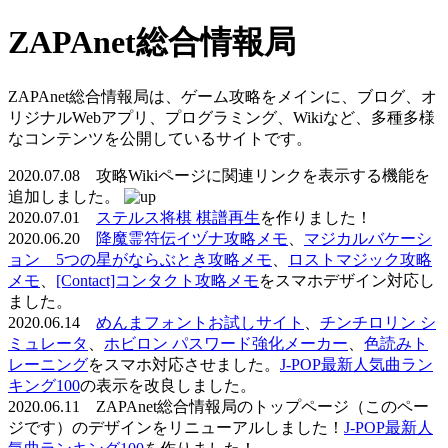
ZAPAnet総合情報局
ZAPAnet総合情報局は、ゲーム攻略をメインに、ブログ、オ
リジナルWebアプリ、プログラミング、Wikiなど、多種多様
なコンテンツを公開しているサイトです。
2020.07.08 攻略Wikiページに関連リンクを表示する機能を
追加しました。
2020.07.01
ステルス将棋 棋譜再生
を作りました！
2020.06.20
降魔霊符伝イヅナ攻略メモ
、
マジカルバケーシ
ョン 5つの星がならぶとき攻略メモ
、
ロストマジック攻略
メモ
、
[Contact]コンタクト攻略メモ
をスマホデザイン対応し
ました。
2020.06.14
めんまフォントお試しサイト
、
チンチロリン シ
ミュレータ
、
ホビロン パスワード強化メーカー
、
色読みト
レーニング
をスマホ対応させました。
J-POP最新人気曲ラン
キング100
の表示を改良しました。
2020.06.11 ZAPAnet総合情報局のトップページ（このペー
ジです）のデザインをリニューアルしました！
J-POP最新人