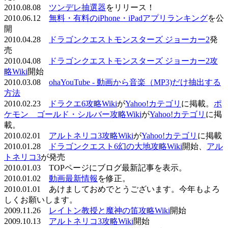
2010.08.08
ツンデレ抽選器
をリリース！
2010.06.12
無料・有料のiPhone・iPadアプリランキング
を公
開
2010.04.28
ドラゴンクエストモンスターズ ジョーカー2
発
売
2010.04.08
ドラゴンクエストモンスターズ ジョーカー2攻
略Wiki
開始
2010.03.08
ohaYouTube - 動画から音楽（MP3)だけ抽出する
方法
2010.02.23
ドラクエ6攻略Wiki
が
Yahoo!カテゴリ
に掲載。
ポ
ケモン ゴールド・シルバー攻略Wiki
が
Yahoo!カテゴリ
に掲
載。
2010.02.01
アルトネリコ3攻略Wiki
が
Yahoo!カテゴリ
に掲載
2010.01.28
ドラゴンクエスト6幻の大地攻略Wiki
開始、
アル
トネリコ3
が発売
2010.01.03 TOPページにブログ最新記事を表示。
2010.01.02
動画最新情報
を修正。
2010.01.01 あけましておめでとうございます。今年もよろ
しくお願いします。
2009.11.26
レイトン教授と魔神の笛攻略Wiki
開始
2009.10.13
アルトネリコ3攻略Wiki
開始