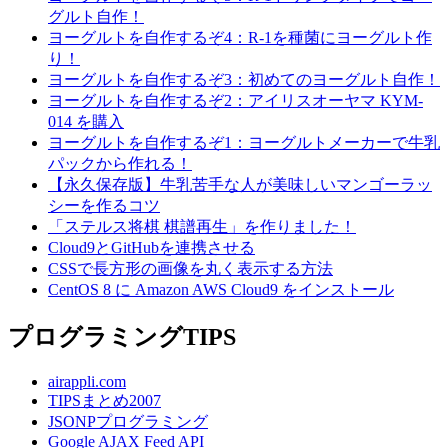
グルト自作！
ヨーグルトを自作するぞ4：R-1を種菌にヨーグルト作
り！
ヨーグルトを自作するぞ3：初めてのヨーグルト自作！
ヨーグルトを自作するぞ2：アイリスオーヤマ KYM-
014 を購入
ヨーグルトを自作するぞ1：ヨーグルトメーカーで牛乳
パックから作れる！
【永久保存版】牛乳苦手な人が美味しいマンゴーラッ
シーを作るコツ
「ステルス将棋 棋譜再生」を作りました！
Cloud9とGitHubを連携させる
CSSで長方形の画像を丸く表示する方法
CentOS 8 に Amazon AWS Cloud9 をインストール
プログラミングTIPS
airappli.com
TIPSまとめ2007
JSONPプログラミング
Google AJAX Feed API