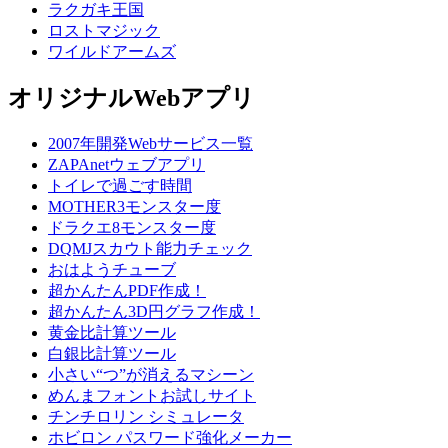
ラクガキ王国
ロストマジック
ワイルドアームズ
オリジナルWebアプリ
2007年開発Webサービス一覧
ZAPAnetウェブアプリ
トイレで過ごす時間
MOTHER3モンスター度
ドラクエ8モンスター度
DQMJスカウト能力チェック
おはようチューブ
超かんたんPDF作成！
超かんたん3D円グラフ作成！
黄金比計算ツール
白銀比計算ツール
小さい“つ”が消えるマシーン
めんまフォントお試しサイト
チンチロリン シミュレータ
ホビロン パスワード強化メーカー