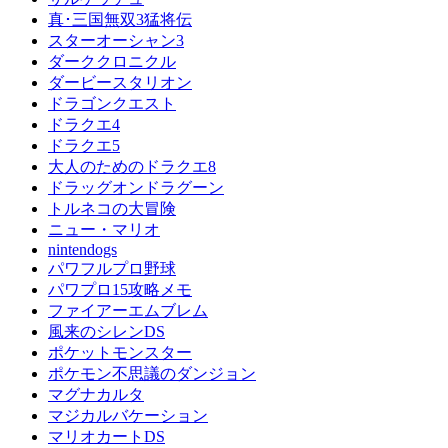
真･三国無双3猛将伝
スターオーシャン3
ダーククロニクル
ダービースタリオン
ドラゴンクエスト
ドラクエ4
ドラクエ5
大人のためのドラクエ8
ドラッグオンドラグーン
トルネコの大冒険
ニュー・マリオ
nintendogs
パワフルプロ野球
パワプロ15攻略メモ
ファイアーエムブレム
風来のシレンDS
ポケットモンスター
ポケモン不思議のダンジョン
マグナカルタ
マジカルバケーション
マリオカートDS