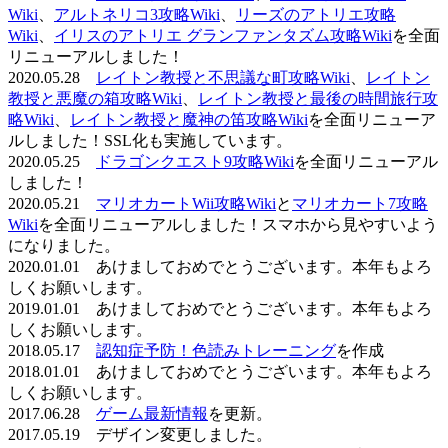
Wiki
、
アルトネリコ3攻略Wiki
、
リーズのアトリエ攻略
Wiki
、
イリスのアトリエ グランファンタズム攻略Wiki
を全面
リニューアルしました！
2020.05.28
レイトン教授と不思議な町攻略Wiki
、
レイトン
教授と悪魔の箱攻略Wiki
、
レイトン教授と最後の時間旅行攻
略Wiki
、
レイトン教授と魔神の笛攻略Wiki
を全面リニューア
ルしました！SSL化も実施しています。
2020.05.25
ドラゴンクエスト9攻略Wiki
を全面リニューアル
しました！
2020.05.21
マリオカートWii攻略Wiki
と
マリオカート7攻略
Wiki
を全面リニューアルしました！スマホから見やすいよう
になりました。
2020.01.01 あけましておめでとうございます。本年もよろ
しくお願いします。
2019.01.01 あけましておめでとうございます。本年もよろ
しくお願いします。
2018.05.17
認知症予防！色読みトレーニング
を作成
2018.01.01 あけましておめでとうございます。本年もよろ
しくお願いします。
2017.06.28
ゲーム最新情報
を更新。
2017.05.19 デザイン変更しました。