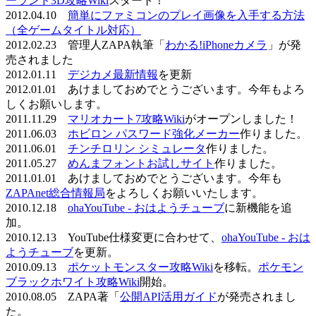
ーランド3D攻略Wiki
スタート！
2012.04.10
簡単にファミコンのプレイ画像を入手する方法
（全ゲームタイトル対応）
2012.02.23 管理人ZAPA執筆「
わかる!iPhoneカメラ
」が発
売されました
2012.01.11
デジカメ最新情報
を更新
2012.01.01 あけましておめでとうございます。今年もよろ
しくお願いします。
2011.11.29
マリオカート7攻略Wiki
がオープンしました！
2011.06.03
ホビロン パスワード強化メーカー
作りました。
2011.06.01
チンチロリン シミュレータ
作りました。
2011.05.27
めんまフォントお試しサイト
作りました。
2011.01.01 あけましておめでとうございます。今年も
ZAPAnet総合情報局
をよろしくお願いいたします。
2010.12.18
ohaYouTube - おはようチューブ
に新機能を追
加。
2010.12.13 YouTube仕様変更に合わせて、
ohaYouTube - おは
ようチューブ
を更新。
2010.09.13
ポケットモンスター攻略Wiki
を移転。
ポケモン
ブラックホワイト攻略Wiki
開始。
2010.08.05 ZAPA著「
公開API活用ガイド
が発売されまし
た。