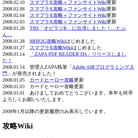
2008.02.10
スマブラX攻略＋ファンサイトWiki
更新
2008.02.08
スマブラX攻略＋ファンサイトWiki
更新
2008.02.04
スマブラX攻略＋ファンサイトWiki
更新
2008.02.03
スマブラX攻略＋ファンサイトWiki
更新
2008.01.28
TBS「オビラジR」に出演しました！…たぶ
ん…
2008.01.28
MHP2G攻略Wiki
はじめました
2008.01.27
スマブラX攻略Wiki
はじめました
2008.01.14
「ZAPA PDF READER DS」リリースしまし
た！
2008.01.14 管理人ZAPA執筆「
Adobe AIRプログラミング入
門
」が発売されました！
2008.01.05
カードヒーロー攻略
更新
2008.01.03 カードヒーロー攻略更新
2008.01.01 あけましておめでとうございます。本年も何卒
よろしくお願いいたします。
2008年1月以降の更新履歴のみ表示しています。
攻略Wiki