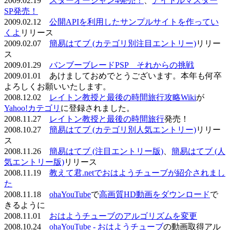
2009.02.19
スターオーシャン4発売！
、
アイドルマスター
SP発売！
2009.02.12
公開APIを利用したサンプルサイトを作ってい
くよ
リリース
2009.02.07
簡易はてブ (カテゴリ別注目エントリー)
リリー
ス
2009.01.29
バンブーブレードPSP それからの挑戦
2009.01.01 あけましておめでとうございます。本年も何卒
よろしくお願いいたします。
2008.12.02
レイトン教授と最後の時間旅行攻略Wiki
が
Yahoo!カテゴリ
に登録されました。
2008.11.27
レイトン教授と最後の時間旅行
発売！
2008.10.27
簡易はてブ (カテゴリ別人気エントリー)
リリー
ス
2008.11.26
簡易はてブ (注目エントリー版)
、
簡易はてブ (人
気エントリー版)
リリース
2008.11.19
教えて君.netでおはようチューブが紹介されまし
た
2008.11.18
ohaYouTube
で
高画質HD動画をダウンロード
で
きるように
2008.11.01
おはようチューブのアルゴリズムを変更
2008.10.24
ohaYouTube - おはようチューブ
の動画取得アル