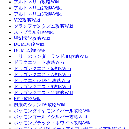
アルトネリコ攻略Wiki
アルトネリコ2攻略Wiki
アルトネリコ3攻略Wiki
VP2攻略Wiki
グランファンタズム攻略Wiki
スマブラX攻略Wiki
聖剣伝説攻略Wiki
DQMJ攻略Wiki
DQMJ2攻略Wiki
テリーのワンダーランド3D攻略Wiki
ドラクエソード攻略Wiki
ドラゴンクエスト6攻略Wiki
ドラゴンクエスト7攻略Wiki
ドラクエ8（3DS）攻略Wiki
ドラゴンクエスト9攻略Wiki
ドラゴンクエスト11攻略Wiki
FF12攻略Wiki
風来のシレンDS攻略Wiki
ポケモンダイヤモンドパール攻略Wiki
ポケモンゴールドシルバー攻略Wiki
ポケモンブラック・ホワイト攻略Wiki
ポケモン オメガルビー・アルファサファイア攻略Wiki