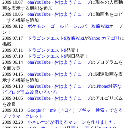
2009.10.07
ohaYouTube - おはようチューブ
に現在の人気動
画を表示する機能を追加
2009.10.05
ohaYouTube - おはようチューブ
に動画名をコピ
ーする機能を追加
2009.09.12
ポケモン ゴールド・シルバー攻略Wiki
オープ
ン！
2009.07.17
ドラゴンクエスト9攻略Wiki
が
Yahoo!カテゴリ
に
掲載
2009.07.11
ドラゴンクエスト9
発売！
2009.07.10
ドラゴンクエスト9
明日発売！
2009.06.14
ohaYouTube - おはようチューブ
のプログラムを
全面改良
2009.04.15
ohaYouTube - おはようチューブ
に関連動画を表
示する機能を追加
2009.04.13
ohaYouTube - おはようチューブ
の
iPhone対応な
どプログラム改良いろいろ
2009.04.05
ohaYouTube - おはようチューブ
のアルゴリズム
を改良
2009.03.13
Googleで「m9（＾Д＾）プギャー検索」できる
ブックマークレット
2009.02.20
小さい“つ”が消えるマシーン
を
作りました
。