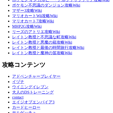
ポケモン不思議のダンジョン攻略Wiki
マザー3攻略Wiki
マリオカートWii攻略Wiki
マリオカート7攻略Wiki
MHP2G攻略Wiki
リーズのアトリエ攻略Wiki
レイトン教授と不思議な町攻略Wiki
レイトン教授と悪魔の箱攻略Wiki
レイトン教授と最後の時間旅行攻略Wiki
レイトン教授と魔神の笛攻略Wiki
攻略コンテンツ
アドベンチャープレイヤー
イヅナ
ウイニングイレブン
大人のDSトレーニング
contact
エイジオブエンパイア3
カードヒーロー
サルゲッチュ