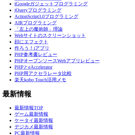
iGoogleガジェットプログラミング
jQueryプログラミング
ActionScript3.0プログラミング
AIRプログラミング
「左上の魔術師」理論
Webサイトのスクリーンショット
顔にエフェクト
作ろう！iアプリ
PHP参考書レビュー
PHPオープンソースWebアプリレビュー
PHPとeAccelerator
PHP用アクセラレータ比較
楽天kobo Touch活用メモ
最新情報
最新情報TOP
ゲーム最新情報
ケータイ最新情報
デジカメ最新情報
PC最新情報