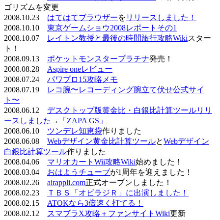
ゴリズムを変更
2008.10.23
はてはてブラウザー
を
リリースしました！
2008.10.10
東京ゲームショウ2008レポートその1
2008.10.07
レイトン教授と最後の時間旅行攻略Wiki
スター
ト！
2008.09.13
ポケットモンスタープラチナ
発売！
2008.08.28
Aspire oneレビュー
2008.07.24
パワプロ15攻略メモ
2008.07.19
レコ腕〜レコーディング腕立て伏せ公式サイ
ト〜
2008.06.12
デスクトップ版黄金比・白銀比計算ツールリリ
ースしました
→
「ZAPA GS」
2008.06.10
ツンデレ知恵袋
作りました
2008.06.08
Webデザイン黄金比計算ツール
と
Webデザイン
白銀比計算ツール
作りました
2008.04.06
マリオカートWii攻略Wiki
始めました！
2008.03.04
おはようチューブ
が1周年を迎えました！
2008.02.26
airappli.com
正式オープンしました！
2008.02.23
ＴＢＳ「オビラジＲ」に出演しました！
2008.02.15
ATOKなら3倍速く打てる！
2008.02.12
スマブラX攻略＋ファンサイトWiki
更新