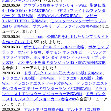
気曲ランキング100
を作りました！
2020.06.09
スマブラX攻略＋ファンサイトWiki
、
聖剣伝説
4・DS(COM)・HOM攻略Wiki
、
FF12（ファイナルファンタ
ジー12）攻略Wiki
、
風来のシレンDS攻略Wiki
、
マザー
3（MOTHER3）攻略Wiki
、
モンスターハンターポータブル
2nd G 攻略Wiki
、
ヴァルキリープロファイル2攻略Wiki
のリニ
ューアルしました！
2020.06.04
airappli.com
、
公開APIを利用したサンプルサイト
を作っていくよ
をSSL化しました。
2020.06.03
ポケモン ゴールド・シルバー攻略
、
ポケモン ブ
ラック・ホワイト攻略
、
ポケモン オメガルビー・アルファ
サファイア攻略
、
ポケモン ダイヤモンド・パール・プラチ
ナ攻略
、
ポケモン不思議のダンジョン 時・闇の探検隊攻略
を全面リニューアルしました！
2020.05.30
ドラゴンクエスト6 幻の大地(DS版) 攻略Wiki
、
ドラクエ7（3DS版）攻略Wiki
、
ドラクエ8（3DS版）攻略
Wiki
、
ドラゴンクエストソード攻略Wiki
、
ドラゴンクエスト
モンスターズ テリーのワンダーランド3D攻略Wiki
、
ドラゴ
ンクエストモンスターズ ジョーカー攻略Wiki
、
ドラゴンク
エストモンスターズ ジョーカー2攻略Wiki
を全面リニューア
ルしました！
2020.05.29
アルトネリコ攻略Wiki
、
アルトネリコ2攻略