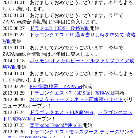
2017.01.01 あけましておめでとうございます。本年もよろ
しくお願いします。
2016.01.01 あけましておめでとうございます。今年で
ZAPAnet総合情報局は15年目に突入します。
2015.08.27
ドラクエ8（3DS）攻略Wiki
開始
2015.07.27
ドラゴンクエスト11 過ぎ去りし時を求めて 攻略
Wiki
開始
2015.01.01 あけましておめでとうございます。今年で
ZAPAnet総合情報局は14年目に突入します。
2014.11.18
ポケモン オメガルビー・アルファサファイア攻
略Wiki
開始
2014.01.01 あけましておめでとうございます。今年もよろ
しくお願いします。
2013.02.29
PHP関数検索：ZAPAnet
作成
2013.01.29
ドラゴンクエスト7（3DS版）攻略Wiki
開始
2012.09.30
おはようチューブ：ネット画像縮小サイト
がリ
ニューアルオープン！
2012.07.24
ドラゴンクエスト10攻略Wiki
、
ドラゴンクエス
ト11攻略Wiki
オープン！
2012.07.23
楽天kobo Touch活用メモ
開始
2012.05.30
ドラゴンクエストモンスターズ テリーのワンダ