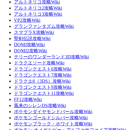
アルトネリコ攻略Wiki
アルトネリコ2攻略Wiki
アルトネリコ3攻略Wiki
VP2攻略Wiki
グランファンタズム攻略Wiki
スマブラX攻略Wiki
聖剣伝説攻略Wiki
DQMJ攻略Wiki
DQMJ2攻略Wiki
テリーのワンダーランド3D攻略Wiki
ドラクエソード攻略Wiki
ドラゴンクエスト6攻略Wiki
ドラゴンクエスト7攻略Wiki
ドラクエ8（3DS）攻略Wiki
ドラゴンクエスト9攻略Wiki
ドラゴンクエスト11攻略Wiki
FF12攻略Wiki
風来のシレンDS攻略Wiki
ポケモンダイヤモンドパール攻略Wiki
ポケモンゴールドシルバー攻略Wiki
ポケモンブラック・ホワイト攻略Wiki
ポケモン オメガルビー・アルファサファイア攻略Wiki