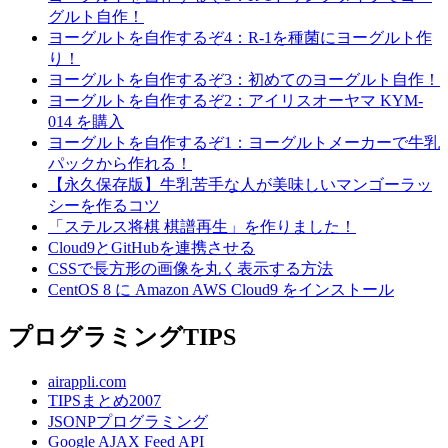
グルト自作！
ヨーグルトを自作するぞ4：R-1を種菌にヨーグルト作
り！
ヨーグルトを自作するぞ3：初めてのヨーグルト自作！
ヨーグルトを自作するぞ2：アイリスオーヤマ KYM-
014 を購入
ヨーグルトを自作するぞ1：ヨーグルトメーカーで牛乳
パックから作れる！
【永久保存版】牛乳苦手な人が美味しいマンゴーラッ
シーを作るコツ
「ステルス将棋 棋譜再生」を作りました！
Cloud9とGitHubを連携させる
CSSで長方形の画像を丸く表示する方法
CentOS 8 に Amazon AWS Cloud9 をインストール
プログラミングTIPS
airappli.com
TIPSまとめ2007
JSONPプログラミング
Google AJAX Feed API