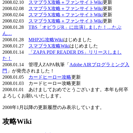
2008.02.10
スマブラX攻略＋ファンサイトWiki
更新
2008.02.08
スマブラX攻略＋ファンサイトWiki
更新
2008.02.04
スマブラX攻略＋ファンサイトWiki
更新
2008.02.03
スマブラX攻略＋ファンサイトWiki
更新
2008.01.28
TBS「オビラジR」に出演しました！…たぶ
ん…
2008.01.28
MHP2G攻略Wiki
はじめました
2008.01.27
スマブラX攻略Wiki
はじめました
2008.01.14
「ZAPA PDF READER DS」リリースしまし
た！
2008.01.14 管理人ZAPA執筆「
Adobe AIRプログラミング入
門
」が発売されました！
2008.01.05
カードヒーロー攻略
更新
2008.01.03 カードヒーロー攻略更新
2008.01.01 あけましておめでとうございます。本年も何卒
よろしくお願いいたします。
2008年1月以降の更新履歴のみ表示しています。
攻略Wiki