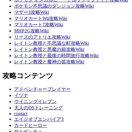
ポケモン不思議のダンジョン攻略Wiki
マザー3攻略Wiki
マリオカートWii攻略Wiki
マリオカート7攻略Wiki
MHP2G攻略Wiki
リーズのアトリエ攻略Wiki
レイトン教授と不思議な町攻略Wiki
レイトン教授と悪魔の箱攻略Wiki
レイトン教授と最後の時間旅行攻略Wiki
レイトン教授と魔神の笛攻略Wiki
攻略コンテンツ
アドベンチャープレイヤー
イヅナ
ウイニングイレブン
大人のDSトレーニング
contact
エイジオブエンパイア3
カードヒーロー
サルゲッチュ