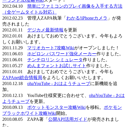
ーランド3D攻略Wiki
スタート！
2012.04.10
簡単にファミコンのプレイ画像を入手する方法
（全ゲームタイトル対応）
2012.02.23 管理人ZAPA執筆「
わかる!iPhoneカメラ
」が発
売されました
2012.01.11
デジカメ最新情報
を更新
2012.01.01 あけましておめでとうございます。今年もよろ
しくお願いします。
2011.11.29
マリオカート7攻略Wiki
がオープンしました！
2011.06.03
ホビロン パスワード強化メーカー
作りました。
2011.06.01
チンチロリン シミュレータ
作りました。
2011.05.27
めんまフォントお試しサイト
作りました。
2011.01.01 あけましておめでとうございます。今年も
ZAPAnet総合情報局
をよろしくお願いいたします。
2010.12.18
ohaYouTube - おはようチューブ
に新機能を追
加。
2010.12.13 YouTube仕様変更に合わせて、
ohaYouTube - おは
ようチューブ
を更新。
2010.09.13
ポケットモンスター攻略Wiki
を移転。
ポケモン
ブラックホワイト攻略Wiki
開始。
2010.08.05 ZAPA著「
公開API活用ガイド
が発売されまし
た。