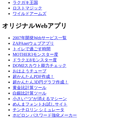
ラクガキ王国
ロストマジック
ワイルドアームズ
オリジナルWebアプリ
2007年開発Webサービス一覧
ZAPAnetウェブアプリ
トイレで過ごす時間
MOTHER3モンスター度
ドラクエ8モンスター度
DQMJスカウト能力チェック
おはようチューブ
超かんたんPDF作成！
超かんたん3D円グラフ作成！
黄金比計算ツール
白銀比計算ツール
小さい“つ”が消えるマシーン
めんまフォントお試しサイト
チンチロリン シミュレータ
ホビロン パスワード強化メーカー