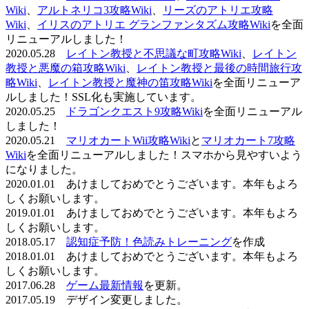
Wiki
、
アルトネリコ3攻略Wiki
、
リーズのアトリエ攻略
Wiki
、
イリスのアトリエ グランファンタズム攻略Wiki
を全面
リニューアルしました！
2020.05.28
レイトン教授と不思議な町攻略Wiki
、
レイトン
教授と悪魔の箱攻略Wiki
、
レイトン教授と最後の時間旅行攻
略Wiki
、
レイトン教授と魔神の笛攻略Wiki
を全面リニューア
ルしました！SSL化も実施しています。
2020.05.25
ドラゴンクエスト9攻略Wiki
を全面リニューアル
しました！
2020.05.21
マリオカートWii攻略Wiki
と
マリオカート7攻略
Wiki
を全面リニューアルしました！スマホから見やすいよう
になりました。
2020.01.01 あけましておめでとうございます。本年もよろ
しくお願いします。
2019.01.01 あけましておめでとうございます。本年もよろ
しくお願いします。
2018.05.17
認知症予防！色読みトレーニング
を作成
2018.01.01 あけましておめでとうございます。本年もよろ
しくお願いします。
2017.06.28
ゲーム最新情報
を更新。
2017.05.19 デザイン変更しました。