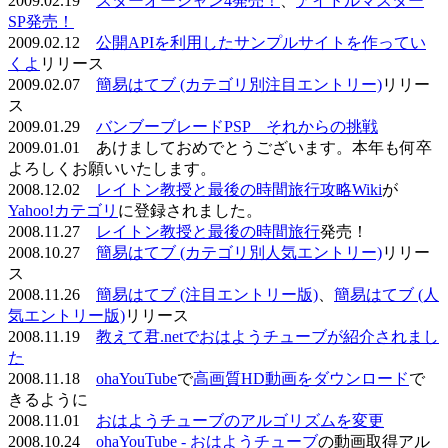
2009.02.19
スターオーシャン4発売！
、
アイドルマスター
SP発売！
2009.02.12
公開APIを利用したサンプルサイトを作ってい
くよ
リリース
2009.02.07
簡易はてブ (カテゴリ別注目エントリー)
リリー
ス
2009.01.29
バンブーブレードPSP それからの挑戦
2009.01.01 あけましておめでとうございます。本年も何卒
よろしくお願いいたします。
2008.12.02
レイトン教授と最後の時間旅行攻略Wiki
が
Yahoo!カテゴリ
に登録されました。
2008.11.27
レイトン教授と最後の時間旅行
発売！
2008.10.27
簡易はてブ (カテゴリ別人気エントリー)
リリー
ス
2008.11.26
簡易はてブ (注目エントリー版)
、
簡易はてブ (人
気エントリー版)
リリース
2008.11.19
教えて君.netでおはようチューブが紹介されまし
た
2008.11.18
ohaYouTube
で
高画質HD動画をダウンロード
で
きるように
2008.11.01
おはようチューブのアルゴリズムを変更
2008.10.24
ohaYouTube - おはようチューブ
の動画取得アル