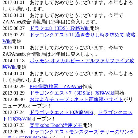
2017.01.01 あけましておめでとうございます。本年もよろ
しくお願いします。
2016.01.01 あけましておめでとうございます。今年で
ZAPAnet総合情報局は15年目に突入します。
2015.08.27
ドラクエ8（3DS）攻略Wiki
開始
2015.07.27
ドラゴンクエスト11 過ぎ去りし時を求めて 攻略
Wiki
開始
2015.01.01 あけましておめでとうございます。今年で
ZAPAnet総合情報局は14年目に突入します。
2014.11.18
ポケモン オメガルビー・アルファサファイア攻
略Wiki
開始
2014.01.01 あけましておめでとうございます。今年もよろ
しくお願いします。
2013.02.29
PHP関数検索：ZAPAnet
作成
2013.01.29
ドラゴンクエスト7（3DS版）攻略Wiki
開始
2012.09.30
おはようチューブ：ネット画像縮小サイト
がリ
ニューアルオープン！
2012.07.24
ドラゴンクエスト10攻略Wiki
、
ドラゴンクエス
ト11攻略Wiki
オープン！
2012.07.23
楽天kobo Touch活用メモ
開始
2012.05.30
ドラゴンクエストモンスターズ テリーのワンダ