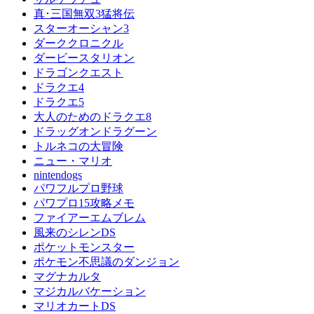
真･三国無双3猛将伝
スターオーシャン3
ダーククロニクル
ダービースタリオン
ドラゴンクエスト
ドラクエ4
ドラクエ5
大人のためのドラクエ8
ドラッグオンドラグーン
トルネコの大冒険
ニュー・マリオ
nintendogs
パワフルプロ野球
パワプロ15攻略メモ
ファイアーエムブレム
風来のシレンDS
ポケットモンスター
ポケモン不思議のダンジョン
マグナカルタ
マジカルバケーション
マリオカートDS