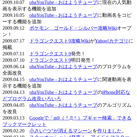
2009.10.07
ohaYouTube - おはようチューブ
に現在の人気動
画を表示する機能を追加
2009.10.05
ohaYouTube - おはようチューブ
に動画名をコピ
ーする機能を追加
2009.09.12
ポケモン ゴールド・シルバー攻略Wiki
オープ
ン！
2009.07.17
ドラゴンクエスト9攻略Wiki
が
Yahoo!カテゴリ
に
掲載
2009.07.11
ドラゴンクエスト9
発売！
2009.07.10
ドラゴンクエスト9
明日発売！
2009.06.14
ohaYouTube - おはようチューブ
のプログラムを
全面改良
2009.04.15
ohaYouTube - おはようチューブ
に関連動画を表
示する機能を追加
2009.04.13
ohaYouTube - おはようチューブ
の
iPhone対応な
どプログラム改良いろいろ
2009.04.05
ohaYouTube - おはようチューブ
のアルゴリズム
を改良
2009.03.13
Googleで「m9（＾Д＾）プギャー検索」できる
ブックマークレット
2009.02.20
小さい“つ”が消えるマシーン
を
作りました
。