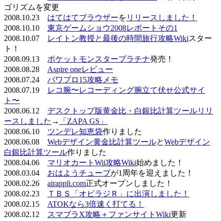
ゴリズムを変更
2008.10.23
はてはてブラウザー
を
リリースしました！
2008.10.10
東京ゲームショウ2008レポートその1
2008.10.07
レイトン教授と最後の時間旅行攻略Wiki
スター
ト！
2008.09.13
ポケットモンスタープラチナ
発売！
2008.08.28
Aspire oneレビュー
2008.07.24
パワプロ15攻略メモ
2008.07.19
レコ腕〜レコーディング腕立て伏せ公式サイ
ト〜
2008.06.12
デスクトップ版黄金比・白銀比計算ツールリリ
ースしました
→
「ZAPA GS」
2008.06.10
ツンデレ知恵袋
作りました
2008.06.08
Webデザイン黄金比計算ツール
と
Webデザイン
白銀比計算ツール
作りました
2008.04.06
マリオカートWii攻略Wiki
始めました！
2008.03.04
おはようチューブ
が1周年を迎えました！
2008.02.26
airappli.com
正式オープンしました！
2008.02.23
ＴＢＳ「オビラジＲ」に出演しました！
2008.02.15
ATOKなら3倍速く打てる！
2008.02.12
スマブラX攻略＋ファンサイトWiki
更新