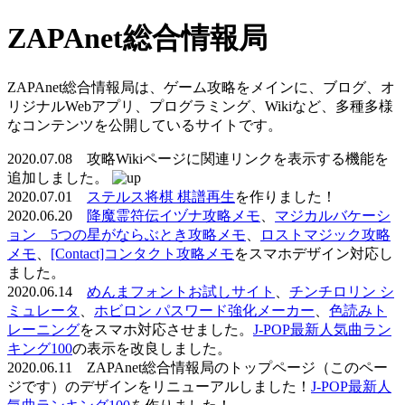
ZAPAnet総合情報局
ZAPAnet総合情報局は、ゲーム攻略をメインに、ブログ、オ
リジナルWebアプリ、プログラミング、Wikiなど、多種多様
なコンテンツを公開しているサイトです。
2020.07.08 攻略Wikiページに関連リンクを表示する機能を
追加しました。
2020.07.01
ステルス将棋 棋譜再生
を作りました！
2020.06.20
降魔霊符伝イヅナ攻略メモ
、
マジカルバケーシ
ョン 5つの星がならぶとき攻略メモ
、
ロストマジック攻略
メモ
、
[Contact]コンタクト攻略メモ
をスマホデザイン対応し
ました。
2020.06.14
めんまフォントお試しサイト
、
チンチロリン シ
ミュレータ
、
ホビロン パスワード強化メーカー
、
色読みト
レーニング
をスマホ対応させました。
J-POP最新人気曲ラン
キング100
の表示を改良しました。
2020.06.11 ZAPAnet総合情報局のトップページ（このペー
ジです）のデザインをリニューアルしました！
J-POP最新人