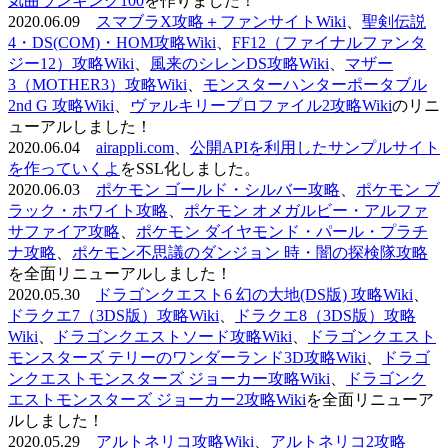
気曲ランキング100
を作りました！
2020.06.09
スマブラX攻略＋ファンサイトWiki
、
聖剣伝説
4・DS(COM)・HOM攻略Wiki
、
FF12（ファイナルファンタ
ジー12）攻略Wiki
、
風来のシレンDS攻略Wiki
、
マザー
3（MOTHER3）攻略Wiki
、
モンスターハンターポータブル
2nd G 攻略Wiki
、
ヴァルキリープロファイル2攻略Wiki
のリニ
ューアルしました！
2020.06.04
airappli.com
、
公開APIを利用したサンプルサイト
を作っていくよ
をSSL化しました。
2020.06.03
ポケモン ゴールド・シルバー攻略
、
ポケモン ブ
ラック・ホワイト攻略
、
ポケモン オメガルビー・アルファ
サファイア攻略
、
ポケモン ダイヤモンド・パール・プラチ
ナ攻略
、
ポケモン不思議のダンジョン 時・闇の探検隊攻略
を全面リニューアルしました！
2020.05.30
ドラゴンクエスト6 幻の大地(DS版) 攻略Wiki
、
ドラクエ7（3DS版）攻略Wiki
、
ドラクエ8（3DS版）攻略
Wiki
、
ドラゴンクエストソード攻略Wiki
、
ドラゴンクエスト
モンスターズ テリーのワンダーランド3D攻略Wiki
、
ドラゴ
ンクエストモンスターズ ジョーカー攻略Wiki
、
ドラゴンク
エストモンスターズ ジョーカー2攻略Wiki
を全面リニューア
ルしました！
2020.05.29
アルトネリコ攻略Wiki
、
アルトネリコ2攻略