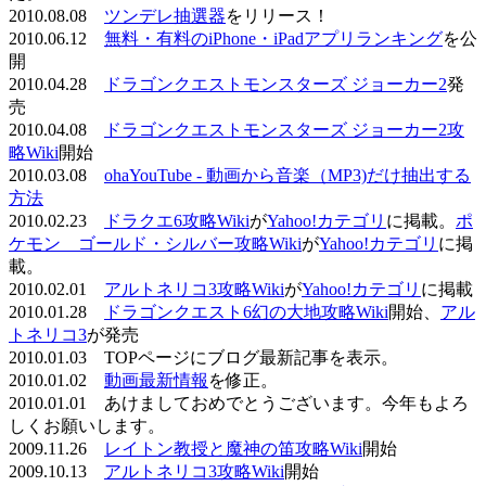
2010.08.08
ツンデレ抽選器
をリリース！
2010.06.12
無料・有料のiPhone・iPadアプリランキング
を公
開
2010.04.28
ドラゴンクエストモンスターズ ジョーカー2
発
売
2010.04.08
ドラゴンクエストモンスターズ ジョーカー2攻
略Wiki
開始
2010.03.08
ohaYouTube - 動画から音楽（MP3)だけ抽出する
方法
2010.02.23
ドラクエ6攻略Wiki
が
Yahoo!カテゴリ
に掲載。
ポ
ケモン ゴールド・シルバー攻略Wiki
が
Yahoo!カテゴリ
に掲
載。
2010.02.01
アルトネリコ3攻略Wiki
が
Yahoo!カテゴリ
に掲載
2010.01.28
ドラゴンクエスト6幻の大地攻略Wiki
開始、
アル
トネリコ3
が発売
2010.01.03 TOPページにブログ最新記事を表示。
2010.01.02
動画最新情報
を修正。
2010.01.01 あけましておめでとうございます。今年もよろ
しくお願いします。
2009.11.26
レイトン教授と魔神の笛攻略Wiki
開始
2009.10.13
アルトネリコ3攻略Wiki
開始