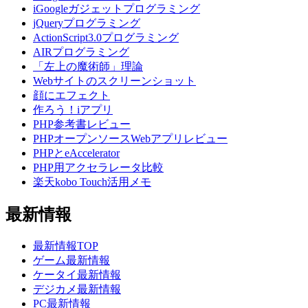
iGoogleガジェットプログラミング
jQueryプログラミング
ActionScript3.0プログラミング
AIRプログラミング
「左上の魔術師」理論
Webサイトのスクリーンショット
顔にエフェクト
作ろう！iアプリ
PHP参考書レビュー
PHPオープンソースWebアプリレビュー
PHPとeAccelerator
PHP用アクセラレータ比較
楽天kobo Touch活用メモ
最新情報
最新情報TOP
ゲーム最新情報
ケータイ最新情報
デジカメ最新情報
PC最新情報