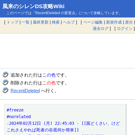
風来のシレンDS攻略Wiki
このページでは「RecentDeleted の変更点」について攻略しています。
[
トップ
|
一覧
|
最終更新
|
検索
|
ヘルプ
] [
ページ編集
|
新規作成
|
差分
|
過去ログ
] [
ログイン
]
追加された行は
この色
です。
削除された行は
この色
です。
RecentDeleted
へ行く。
#freeze

#norelated

-2024年02月12日 (月) 22:45:03 - [[面どくさい、けど
これさえやれば死者の谷底何か簡単]]
