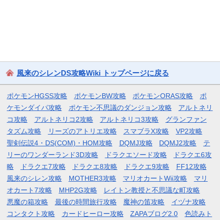
風来のシレンDS攻略Wiki トップページに戻る
ポケモンHGSS攻略
ポケモンBW攻略
ポケモンORAS攻略
ポ
ケモンダイパ攻略
ポケモン不思議のダンジョン攻略
アルトネリ
コ攻略
アルトネリコ2攻略
アルトネリコ3攻略
グランファン
タズム攻略
リーズのアトリエ攻略
スマブラX攻略
VP2攻略
聖剣伝説4・DS(COM)・HOM攻略
DQMJ攻略
DQMJ2攻略
テ
リーのワンダーランド3D攻略
ドラクエソード攻略
ドラクエ6攻
略
ドラクエ7攻略
ドラクエ8攻略
ドラクエ9攻略
FF12攻略
風来のシレン攻略
MOTHER3攻略
マリオカートWii攻略
マリ
オカート7攻略
MHP2G攻略
レイトン教授と不思議な町攻略
悪魔の箱攻略
最後の時間旅行攻略
魔神の笛攻略
イヅナ攻略
コンタクト攻略
カードヒーロー攻略
ZAPAブログ2.0
色読みト