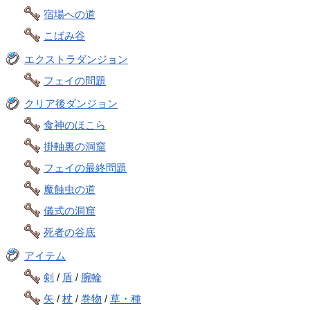
宿場への道
こばみ谷
エクストラダンジョン
フェイの問題
クリア後ダンジョン
食神のほこら
掛軸裏の洞窟
フェイの最終問題
魔蝕虫の道
儀式の洞窟
死者の谷底
アイテム
剣
/
盾
/
腕輪
矢
/
杖
/
巻物
/
草・種