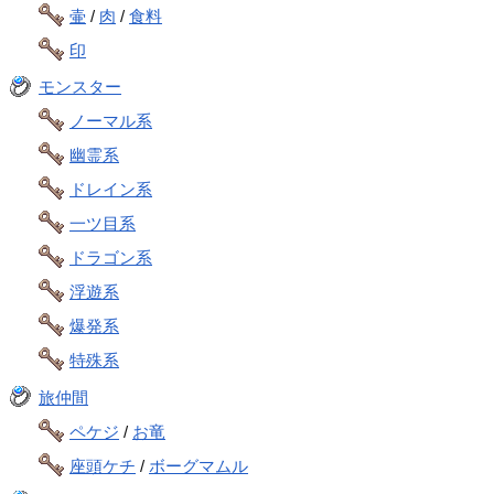
壷
/
肉
/
食料
印
モンスター
ノーマル系
幽霊系
ドレイン系
一ツ目系
ドラゴン系
浮遊系
爆発系
特殊系
旅仲間
ペケジ
/
お竜
座頭ケチ
/
ボーグマムル