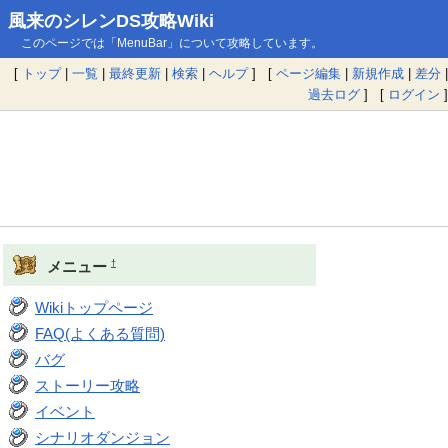
風来のシレンDS攻略Wiki
このページでは「MenuBar」について攻略しています。
[
トップ
|
一覧
|
最終更新
|
検索
|
ヘルプ
] [
ページ編集
|
新規作成
|
差分
|
過去ログ
] [
ログイン
]
†
メニュー
Wikiトップページ
FAQ(よくある質問)
バグ
ストーリー攻略
イベント
シナリオダンジョン