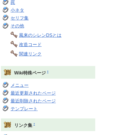
罠
小ネタ
セリフ集
その他
風来のシレンDSとは
改造コード
関連リンク
†
Wiki特殊ページ
メニュー
最近更新されたページ
最近削除されたページ
テンプレート
†
リンク集