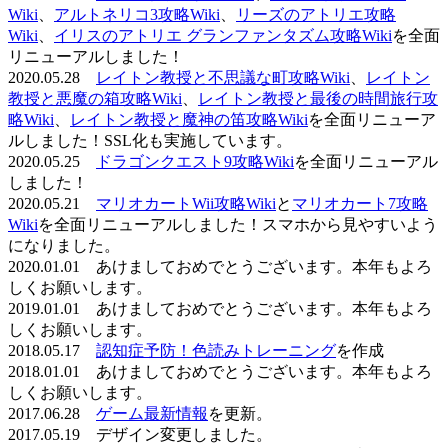
Wiki
、
アルトネリコ3攻略Wiki
、
リーズのアトリエ攻略
Wiki
、
イリスのアトリエ グランファンタズム攻略Wiki
を全面
リニューアルしました！
2020.05.28
レイトン教授と不思議な町攻略Wiki
、
レイトン
教授と悪魔の箱攻略Wiki
、
レイトン教授と最後の時間旅行攻
略Wiki
、
レイトン教授と魔神の笛攻略Wiki
を全面リニューア
ルしました！SSL化も実施しています。
2020.05.25
ドラゴンクエスト9攻略Wiki
を全面リニューアル
しました！
2020.05.21
マリオカートWii攻略Wiki
と
マリオカート7攻略
Wiki
を全面リニューアルしました！スマホから見やすいよう
になりました。
2020.01.01 あけましておめでとうございます。本年もよろ
しくお願いします。
2019.01.01 あけましておめでとうございます。本年もよろ
しくお願いします。
2018.05.17
認知症予防！色読みトレーニング
を作成
2018.01.01 あけましておめでとうございます。本年もよろ
しくお願いします。
2017.06.28
ゲーム最新情報
を更新。
2017.05.19 デザイン変更しました。