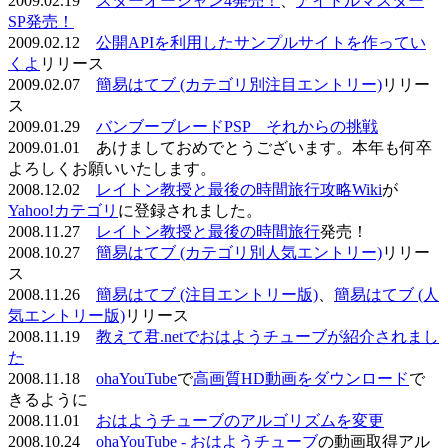
2009.02.19
スターオーシャン4発売！
、
アイドルマスター
SP発売！
2009.02.12
公開APIを利用したサンプルサイトを作ってい
くよ
リリース
2009.02.07
簡易はてブ (カテゴリ別注目エントリー)
リリー
ス
2009.01.29
バンブーブレードPSP それからの挑戦
2009.01.01 あけましておめでとうございます。本年も何卒
よろしくお願いいたします。
2008.12.02
レイトン教授と最後の時間旅行攻略Wiki
が
Yahoo!カテゴリ
に登録されました。
2008.11.27
レイトン教授と最後の時間旅行
発売！
2008.10.27
簡易はてブ (カテゴリ別人気エントリー)
リリー
ス
2008.11.26
簡易はてブ (注目エントリー版)
、
簡易はてブ (人
気エントリー版)
リリース
2008.11.19
教えて君.netでおはようチューブが紹介されまし
た
2008.11.18
ohaYouTube
で
高画質HD動画をダウンロード
で
きるように
2008.11.01
おはようチューブのアルゴリズムを変更
2008.10.24
ohaYouTube - おはようチューブ
の動画取得アル