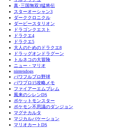
真･三国無双3猛将伝
スターオーシャン3
ダーククロニクル
ダービースタリオン
ドラゴンクエスト
ドラクエ4
ドラクエ5
大人のためのドラクエ8
ドラッグオンドラグーン
トルネコの大冒険
ニュー・マリオ
nintendogs
パワフルプロ野球
パワプロ15攻略メモ
ファイアーエムブレム
風来のシレンDS
ポケットモンスター
ポケモン不思議のダンジョン
マグナカルタ
マジカルバケーション
マリオカートDS