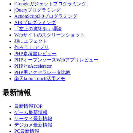
iGoogleガジェットプログラミング
jQueryプログラミング
ActionScript3.0プログラミング
AIRプログラミング
「左上の魔術師」理論
Webサイトのスクリーンショット
顔にエフェクト
作ろう！iアプリ
PHP参考書レビュー
PHPオープンソースWebアプリレビュー
PHPとeAccelerator
PHP用アクセラレータ比較
楽天kobo Touch活用メモ
最新情報
最新情報TOP
ゲーム最新情報
ケータイ最新情報
デジカメ最新情報
PC最新情報