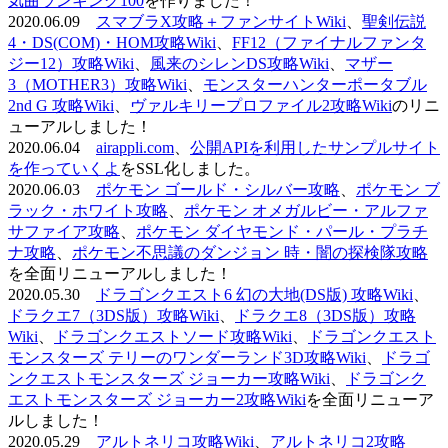
気曲ランキング100
を作りました！
2020.06.09
スマブラX攻略＋ファンサイトWiki
、
聖剣伝説
4・DS(COM)・HOM攻略Wiki
、
FF12（ファイナルファンタ
ジー12）攻略Wiki
、
風来のシレンDS攻略Wiki
、
マザー
3（MOTHER3）攻略Wiki
、
モンスターハンターポータブル
2nd G 攻略Wiki
、
ヴァルキリープロファイル2攻略Wiki
のリニ
ューアルしました！
2020.06.04
airappli.com
、
公開APIを利用したサンプルサイト
を作っていくよ
をSSL化しました。
2020.06.03
ポケモン ゴールド・シルバー攻略
、
ポケモン ブ
ラック・ホワイト攻略
、
ポケモン オメガルビー・アルファ
サファイア攻略
、
ポケモン ダイヤモンド・パール・プラチ
ナ攻略
、
ポケモン不思議のダンジョン 時・闇の探検隊攻略
を全面リニューアルしました！
2020.05.30
ドラゴンクエスト6 幻の大地(DS版) 攻略Wiki
、
ドラクエ7（3DS版）攻略Wiki
、
ドラクエ8（3DS版）攻略
Wiki
、
ドラゴンクエストソード攻略Wiki
、
ドラゴンクエスト
モンスターズ テリーのワンダーランド3D攻略Wiki
、
ドラゴ
ンクエストモンスターズ ジョーカー攻略Wiki
、
ドラゴンク
エストモンスターズ ジョーカー2攻略Wiki
を全面リニューア
ルしました！
2020.05.29
アルトネリコ攻略Wiki
、
アルトネリコ2攻略