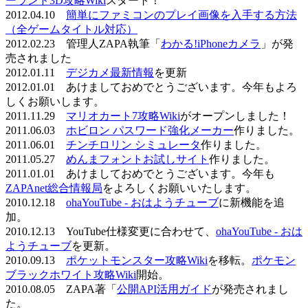
ーランド3D攻略Wiki
スタート！
2012.04.10
簡単にファミコンのプレイ画像を入手する方法
（全ゲームタイトル対応）
2012.02.23 管理人ZAPA執筆「
わかる!iPhoneカメラ
」が発
売されました
2012.01.11
デジカメ最新情報
を更新
2012.01.01 あけましておめでとうございます。今年もよろ
しくお願いします。
2011.11.29
マリオカート7攻略Wiki
がオープンしました！
2011.06.03
ホビロン パスワード強化メーカー
作りました。
2011.06.01
チンチロリン シミュレータ
作りました。
2011.05.27
めんまフォントお試しサイト
作りました。
2011.01.01 あけましておめでとうございます。今年も
ZAPAnet総合情報局
をよろしくお願いいたします。
2010.12.18
ohaYouTube - おはようチューブ
に新機能を追
加。
2010.12.13 YouTube仕様変更に合わせて、
ohaYouTube - おは
ようチューブ
を更新。
2010.09.13
ポケットモンスター攻略Wiki
を移転。
ポケモン
ブラックホワイト攻略Wiki
開始。
2010.08.05 ZAPA著「
公開API活用ガイド
が発売されまし
た。