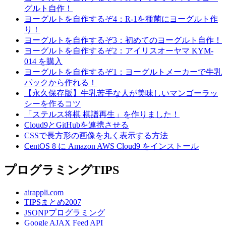
グルト自作！
ヨーグルトを自作するぞ4：R-1を種菌にヨーグルト作
り！
ヨーグルトを自作するぞ3：初めてのヨーグルト自作！
ヨーグルトを自作するぞ2：アイリスオーヤマ KYM-
014 を購入
ヨーグルトを自作するぞ1：ヨーグルトメーカーで牛乳
パックから作れる！
【永久保存版】牛乳苦手な人が美味しいマンゴーラッ
シーを作るコツ
「ステルス将棋 棋譜再生」を作りました！
Cloud9とGitHubを連携させる
CSSで長方形の画像を丸く表示する方法
CentOS 8 に Amazon AWS Cloud9 をインストール
プログラミングTIPS
airappli.com
TIPSまとめ2007
JSONPプログラミング
Google AJAX Feed API