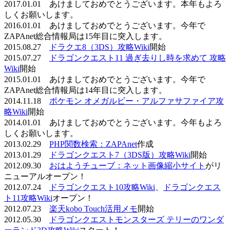
2017.01.01 あけましておめでとうございます。本年もよろ
しくお願いします。
2016.01.01 あけましておめでとうございます。今年で
ZAPAnet総合情報局は15年目に突入します。
2015.08.27
ドラクエ8（3DS）攻略Wiki
開始
2015.07.27
ドラゴンクエスト11 過ぎ去りし時を求めて 攻略
Wiki
開始
2015.01.01 あけましておめでとうございます。今年で
ZAPAnet総合情報局は14年目に突入します。
2014.11.18
ポケモン オメガルビー・アルファサファイア攻
略Wiki
開始
2014.01.01 あけましておめでとうございます。今年もよろ
しくお願いします。
2013.02.29
PHP関数検索：ZAPAnet
作成
2013.01.29
ドラゴンクエスト7（3DS版）攻略Wiki
開始
2012.09.30
おはようチューブ：ネット画像縮小サイト
がリ
ニューアルオープン！
2012.07.24
ドラゴンクエスト10攻略Wiki
、
ドラゴンクエス
ト11攻略Wiki
オープン！
2012.07.23
楽天kobo Touch活用メモ
開始
2012.05.30
ドラゴンクエストモンスターズ テリーのワンダ