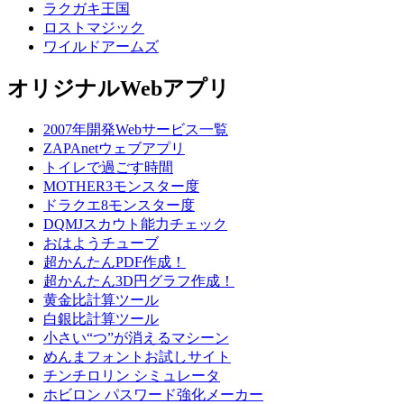
ラクガキ王国
ロストマジック
ワイルドアームズ
オリジナルWebアプリ
2007年開発Webサービス一覧
ZAPAnetウェブアプリ
トイレで過ごす時間
MOTHER3モンスター度
ドラクエ8モンスター度
DQMJスカウト能力チェック
おはようチューブ
超かんたんPDF作成！
超かんたん3D円グラフ作成！
黄金比計算ツール
白銀比計算ツール
小さい“つ”が消えるマシーン
めんまフォントお試しサイト
チンチロリン シミュレータ
ホビロン パスワード強化メーカー