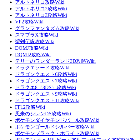
アルトネリコ攻略Wiki
アルトネリコ2攻略Wiki
アルトネリコ3攻略Wiki
VP2攻略Wiki
グランファンタズム攻略Wiki
スマブラX攻略Wiki
聖剣伝説攻略Wiki
DQMJ攻略Wiki
DQMJ2攻略Wiki
テリーのワンダーランド3D攻略Wiki
ドラクエソード攻略Wiki
ドラゴンクエスト6攻略Wiki
ドラゴンクエスト7攻略Wiki
ドラクエ8（3DS）攻略Wiki
ドラゴンクエスト9攻略Wiki
ドラゴンクエスト11攻略Wiki
FF12攻略Wiki
風来のシレンDS攻略Wiki
ポケモンダイヤモンドパール攻略Wiki
ポケモンゴールドシルバー攻略Wiki
ポケモンブラック・ホワイト攻略Wiki
ポケモン オメガルビー・アルファサファイア攻略Wiki