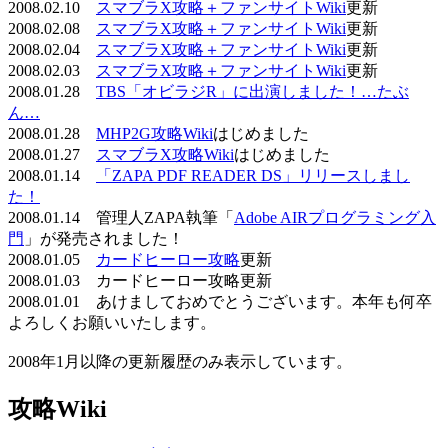
2008.02.10
スマブラX攻略＋ファンサイトWiki
更新
2008.02.08
スマブラX攻略＋ファンサイトWiki
更新
2008.02.04
スマブラX攻略＋ファンサイトWiki
更新
2008.02.03
スマブラX攻略＋ファンサイトWiki
更新
2008.01.28
TBS「オビラジR」に出演しました！…たぶ
ん…
2008.01.28
MHP2G攻略Wiki
はじめました
2008.01.27
スマブラX攻略Wiki
はじめました
2008.01.14
「ZAPA PDF READER DS」リリースしまし
た！
2008.01.14 管理人ZAPA執筆「
Adobe AIRプログラミング入
門
」が発売されました！
2008.01.05
カードヒーロー攻略
更新
2008.01.03 カードヒーロー攻略更新
2008.01.01 あけましておめでとうございます。本年も何卒
よろしくお願いいたします。
2008年1月以降の更新履歴のみ表示しています。
攻略Wiki