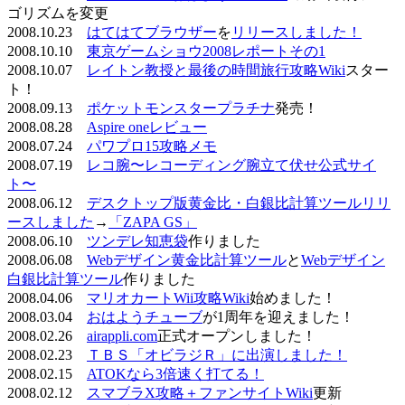
ゴリズムを変更
2008.10.23
はてはてブラウザー
を
リリースしました！
2008.10.10
東京ゲームショウ2008レポートその1
2008.10.07
レイトン教授と最後の時間旅行攻略Wiki
スター
ト！
2008.09.13
ポケットモンスタープラチナ
発売！
2008.08.28
Aspire oneレビュー
2008.07.24
パワプロ15攻略メモ
2008.07.19
レコ腕〜レコーディング腕立て伏せ公式サイ
ト〜
2008.06.12
デスクトップ版黄金比・白銀比計算ツールリリ
ースしました
→
「ZAPA GS」
2008.06.10
ツンデレ知恵袋
作りました
2008.06.08
Webデザイン黄金比計算ツール
と
Webデザイン
白銀比計算ツール
作りました
2008.04.06
マリオカートWii攻略Wiki
始めました！
2008.03.04
おはようチューブ
が1周年を迎えました！
2008.02.26
airappli.com
正式オープンしました！
2008.02.23
ＴＢＳ「オビラジＲ」に出演しました！
2008.02.15
ATOKなら3倍速く打てる！
2008.02.12
スマブラX攻略＋ファンサイトWiki
更新