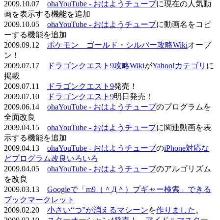
2009.10.07
ohaYouTube - おはようチューブ
に現在の人気動
画を表示する機能を追加
2009.10.05
ohaYouTube - おはようチューブ
に動画名をコピ
ーする機能を追加
2009.09.12
ポケモン ゴールド・シルバー攻略Wiki
オープ
ン！
2009.07.17
ドラゴンクエスト9攻略Wiki
が
Yahoo!カテゴリ
に
掲載
2009.07.11
ドラゴンクエスト9
発売！
2009.07.10
ドラゴンクエスト9
明日発売！
2009.06.14
ohaYouTube - おはようチューブ
のプログラムを
全面改良
2009.04.15
ohaYouTube - おはようチューブ
に関連動画を表
示する機能を追加
2009.04.13
ohaYouTube - おはようチューブ
の
iPhone対応な
どプログラム改良いろいろ
2009.04.05
ohaYouTube - おはようチューブ
のアルゴリズム
を改良
2009.03.13
Googleで「m9（＾Д＾）プギャー検索」できる
ブックマークレット
2009.02.20
小さい“つ”が消えるマシーン
を
作りました
。