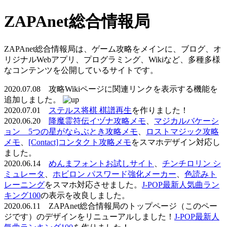
ZAPAnet総合情報局
ZAPAnet総合情報局は、ゲーム攻略をメインに、ブログ、オ
リジナルWebアプリ、プログラミング、Wikiなど、多種多様
なコンテンツを公開しているサイトです。
2020.07.08 攻略Wikiページに関連リンクを表示する機能を
追加しました。
2020.07.01
ステルス将棋 棋譜再生
を作りました！
2020.06.20
降魔霊符伝イヅナ攻略メモ
、
マジカルバケーシ
ョン 5つの星がならぶとき攻略メモ
、
ロストマジック攻略
メモ
、
[Contact]コンタクト攻略メモ
をスマホデザイン対応し
ました。
2020.06.14
めんまフォントお試しサイト
、
チンチロリン シ
ミュレータ
、
ホビロン パスワード強化メーカー
、
色読みト
レーニング
をスマホ対応させました。
J-POP最新人気曲ラン
キング100
の表示を改良しました。
2020.06.11 ZAPAnet総合情報局のトップページ（このペー
ジです）のデザインをリニューアルしました！
J-POP最新人