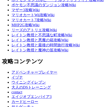
ポケモン不思議のダンジョン攻略Wiki
マザー3攻略Wiki
マリオカートWii攻略Wiki
マリオカート7攻略Wiki
MHP2G攻略Wiki
リーズのアトリエ攻略Wiki
レイトン教授と不思議な町攻略Wiki
レイトン教授と悪魔の箱攻略Wiki
レイトン教授と最後の時間旅行攻略Wiki
レイトン教授と魔神の笛攻略Wiki
攻略コンテンツ
アドベンチャープレイヤー
イヅナ
ウイニングイレブン
大人のDSトレーニング
contact
エイジオブエンパイア3
カードヒーロー
サルゲッチュ