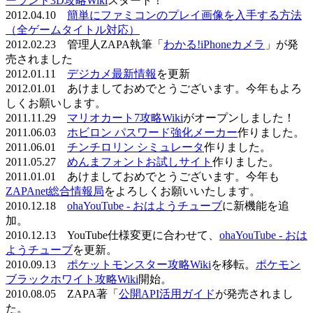
ーランド3D攻略Wiki
スタート！
2012.04.10
簡単にファミコンのプレイ画像を入手する方法
（全ゲームタイトル対応）
2012.02.23 管理人ZAPA執筆「
わかる!iPhoneカメラ
」が発
売されました
2012.01.11
デジカメ最新情報
を更新
2012.01.01 あけましておめでとうございます。今年もよろ
しくお願いします。
2011.11.29
マリオカート7攻略Wiki
がオープンしました！
2011.06.03
ホビロン パスワード強化メーカー
作りました。
2011.06.01
チンチロリン シミュレータ
作りました。
2011.05.27
めんまフォントお試しサイト
作りました。
2011.01.01 あけましておめでとうございます。今年も
ZAPAnet総合情報局
をよろしくお願いいたします。
2010.12.18
ohaYouTube - おはようチューブ
に新機能を追
加。
2010.12.13 YouTube仕様変更に合わせて、
ohaYouTube - おは
ようチューブ
を更新。
2010.09.13
ポケットモンスター攻略Wiki
を移転。
ポケモン
ブラックホワイト攻略Wiki
開始。
2010.08.05 ZAPA著「
公開API活用ガイド
が発売されまし
た。