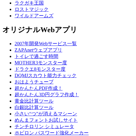
ラクガキ王国
ロストマジック
ワイルドアームズ
オリジナルWebアプリ
2007年開発Webサービス一覧
ZAPAnetウェブアプリ
トイレで過ごす時間
MOTHER3モンスター度
ドラクエ8モンスター度
DQMJスカウト能力チェック
おはようチューブ
超かんたんPDF作成！
超かんたん3D円グラフ作成！
黄金比計算ツール
白銀比計算ツール
小さい“つ”が消えるマシーン
めんまフォントお試しサイト
チンチロリン シミュレータ
ホビロン パスワード強化メーカー