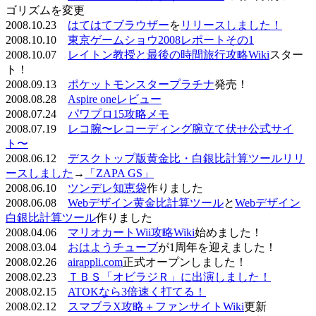
ゴリズムを変更
2008.10.23
はてはてブラウザー
を
リリースしました！
2008.10.10
東京ゲームショウ2008レポートその1
2008.10.07
レイトン教授と最後の時間旅行攻略Wiki
スター
ト！
2008.09.13
ポケットモンスタープラチナ
発売！
2008.08.28
Aspire oneレビュー
2008.07.24
パワプロ15攻略メモ
2008.07.19
レコ腕〜レコーディング腕立て伏せ公式サイ
ト〜
2008.06.12
デスクトップ版黄金比・白銀比計算ツールリリ
ースしました
→
「ZAPA GS」
2008.06.10
ツンデレ知恵袋
作りました
2008.06.08
Webデザイン黄金比計算ツール
と
Webデザイン
白銀比計算ツール
作りました
2008.04.06
マリオカートWii攻略Wiki
始めました！
2008.03.04
おはようチューブ
が1周年を迎えました！
2008.02.26
airappli.com
正式オープンしました！
2008.02.23
ＴＢＳ「オビラジＲ」に出演しました！
2008.02.15
ATOKなら3倍速く打てる！
2008.02.12
スマブラX攻略＋ファンサイトWiki
更新