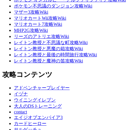
ポケモン不思議のダンジョン攻略Wiki
マザー3攻略Wiki
マリオカートWii攻略Wiki
マリオカート7攻略Wiki
MHP2G攻略Wiki
リーズのアトリエ攻略Wiki
レイトン教授と不思議な町攻略Wiki
レイトン教授と悪魔の箱攻略Wiki
レイトン教授と最後の時間旅行攻略Wiki
レイトン教授と魔神の笛攻略Wiki
攻略コンテンツ
アドベンチャープレイヤー
イヅナ
ウイニングイレブン
大人のDSトレーニング
contact
エイジオブエンパイア3
カードヒーロー
サルゲッチュ