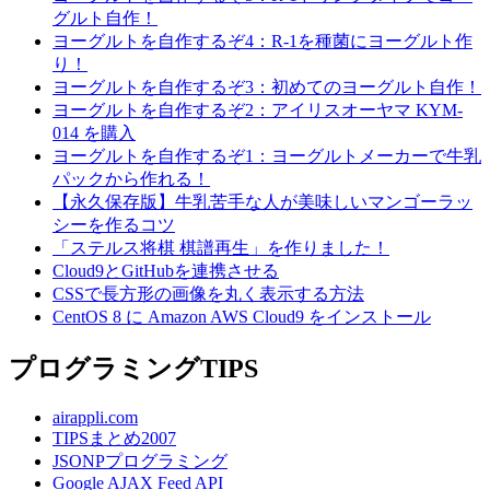
グルト自作！
ヨーグルトを自作するぞ4：R-1を種菌にヨーグルト作
り！
ヨーグルトを自作するぞ3：初めてのヨーグルト自作！
ヨーグルトを自作するぞ2：アイリスオーヤマ KYM-
014 を購入
ヨーグルトを自作するぞ1：ヨーグルトメーカーで牛乳
パックから作れる！
【永久保存版】牛乳苦手な人が美味しいマンゴーラッ
シーを作るコツ
「ステルス将棋 棋譜再生」を作りました！
Cloud9とGitHubを連携させる
CSSで長方形の画像を丸く表示する方法
CentOS 8 に Amazon AWS Cloud9 をインストール
プログラミングTIPS
airappli.com
TIPSまとめ2007
JSONPプログラミング
Google AJAX Feed API