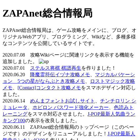
ZAPAnet総合情報局
ZAPAnet総合情報局は、ゲーム攻略をメインに、ブログ、オ
リジナルWebアプリ、プログラミング、Wikiなど、多種多様
なコンテンツを公開しているサイトです。
2020.07.08 攻略Wikiページに関連リンクを表示する機能を
追加しました。
2020.07.01
ステルス将棋 棋譜再生
を作りました！
2020.06.20
降魔霊符伝イヅナ攻略メモ
、
マジカルバケーシ
ョン 5つの星がならぶとき攻略メモ
、
ロストマジック攻略
メモ
、
[Contact]コンタクト攻略メモ
をスマホデザイン対応し
ました。
2020.06.14
めんまフォントお試しサイト
、
チンチロリン シ
ミュレータ
、
ホビロン パスワード強化メーカー
、
色読みト
レーニング
をスマホ対応させました。
J-POP最新人気曲ラン
キング100
の表示を改良しました。
2020.06.11 ZAPAnet総合情報局のトップページ（このペー
ジです）のデザインをリニューアルしました！
J-POP最新人