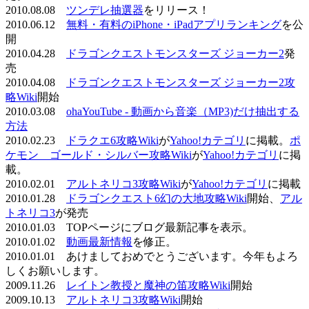
2010.08.08
ツンデレ抽選器
をリリース！
2010.06.12
無料・有料のiPhone・iPadアプリランキング
を公
開
2010.04.28
ドラゴンクエストモンスターズ ジョーカー2
発
売
2010.04.08
ドラゴンクエストモンスターズ ジョーカー2攻
略Wiki
開始
2010.03.08
ohaYouTube - 動画から音楽（MP3)だけ抽出する
方法
2010.02.23
ドラクエ6攻略Wiki
が
Yahoo!カテゴリ
に掲載。
ポ
ケモン ゴールド・シルバー攻略Wiki
が
Yahoo!カテゴリ
に掲
載。
2010.02.01
アルトネリコ3攻略Wiki
が
Yahoo!カテゴリ
に掲載
2010.01.28
ドラゴンクエスト6幻の大地攻略Wiki
開始、
アル
トネリコ3
が発売
2010.01.03 TOPページにブログ最新記事を表示。
2010.01.02
動画最新情報
を修正。
2010.01.01 あけましておめでとうございます。今年もよろ
しくお願いします。
2009.11.26
レイトン教授と魔神の笛攻略Wiki
開始
2009.10.13
アルトネリコ3攻略Wiki
開始