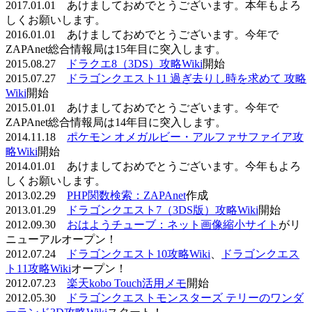
2017.01.01 あけましておめでとうございます。本年もよろ
しくお願いします。
2016.01.01 あけましておめでとうございます。今年で
ZAPAnet総合情報局は15年目に突入します。
2015.08.27
ドラクエ8（3DS）攻略Wiki
開始
2015.07.27
ドラゴンクエスト11 過ぎ去りし時を求めて 攻略
Wiki
開始
2015.01.01 あけましておめでとうございます。今年で
ZAPAnet総合情報局は14年目に突入します。
2014.11.18
ポケモン オメガルビー・アルファサファイア攻
略Wiki
開始
2014.01.01 あけましておめでとうございます。今年もよろ
しくお願いします。
2013.02.29
PHP関数検索：ZAPAnet
作成
2013.01.29
ドラゴンクエスト7（3DS版）攻略Wiki
開始
2012.09.30
おはようチューブ：ネット画像縮小サイト
がリ
ニューアルオープン！
2012.07.24
ドラゴンクエスト10攻略Wiki
、
ドラゴンクエス
ト11攻略Wiki
オープン！
2012.07.23
楽天kobo Touch活用メモ
開始
2012.05.30
ドラゴンクエストモンスターズ テリーのワンダ