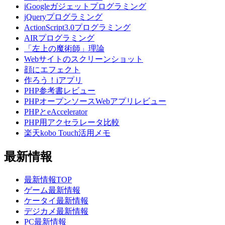
iGoogleガジェットプログラミング
jQueryプログラミング
ActionScript3.0プログラミング
AIRプログラミング
「左上の魔術師」理論
Webサイトのスクリーンショット
顔にエフェクト
作ろう！iアプリ
PHP参考書レビュー
PHPオープンソースWebアプリレビュー
PHPとeAccelerator
PHP用アクセラレータ比較
楽天kobo Touch活用メモ
最新情報
最新情報TOP
ゲーム最新情報
ケータイ最新情報
デジカメ最新情報
PC最新情報