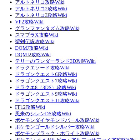
アルトネリコ攻略Wiki
アルトネリコ2攻略Wiki
アルトネリコ3攻略Wiki
VP2攻略Wiki
グランファンタズム攻略Wiki
スマブラX攻略Wiki
聖剣伝説攻略Wiki
DQMJ攻略Wiki
DQMJ2攻略Wiki
テリーのワンダーランド3D攻略Wiki
ドラクエソード攻略Wiki
ドラゴンクエスト6攻略Wiki
ドラゴンクエスト7攻略Wiki
ドラクエ8（3DS）攻略Wiki
ドラゴンクエスト9攻略Wiki
ドラゴンクエスト11攻略Wiki
FF12攻略Wiki
風来のシレンDS攻略Wiki
ポケモンダイヤモンドパール攻略Wiki
ポケモンゴールドシルバー攻略Wiki
ポケモンブラック・ホワイト攻略Wiki
ポケモン オメガルビー・アルファサファイア攻略Wiki