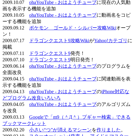
2009.10.07
ohaYouTube - おはようチューブ
に現在の人気動
画を表示する機能を追加
2009.10.05
ohaYouTube - おはようチューブ
に動画名をコピ
ーする機能を追加
2009.09.12
ポケモン ゴールド・シルバー攻略Wiki
オープ
ン！
2009.07.17
ドラゴンクエスト9攻略Wiki
が
Yahoo!カテゴリ
に
掲載
2009.07.11
ドラゴンクエスト9
発売！
2009.07.10
ドラゴンクエスト9
明日発売！
2009.06.14
ohaYouTube - おはようチューブ
のプログラムを
全面改良
2009.04.15
ohaYouTube - おはようチューブ
に関連動画を表
示する機能を追加
2009.04.13
ohaYouTube - おはようチューブ
の
iPhone対応な
どプログラム改良いろいろ
2009.04.05
ohaYouTube - おはようチューブ
のアルゴリズム
を改良
2009.03.13
Googleで「m9（＾Д＾）プギャー検索」できる
ブックマークレット
2009.02.20
小さい“つ”が消えるマシーン
を
作りました
。