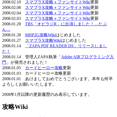
2008.02.10
スマブラX攻略＋ファンサイトWiki
更新
2008.02.08
スマブラX攻略＋ファンサイトWiki
更新
2008.02.04
スマブラX攻略＋ファンサイトWiki
更新
2008.02.03
スマブラX攻略＋ファンサイトWiki
更新
2008.01.28
TBS「オビラジR」に出演しました！…たぶ
ん…
2008.01.28
MHP2G攻略Wiki
はじめました
2008.01.27
スマブラX攻略Wiki
はじめました
2008.01.14
「ZAPA PDF READER DS」リリースしまし
た！
2008.01.14 管理人ZAPA執筆「
Adobe AIRプログラミング入
門
」が発売されました！
2008.01.05
カードヒーロー攻略
更新
2008.01.03 カードヒーロー攻略更新
2008.01.01 あけましておめでとうございます。本年も何卒
よろしくお願いいたします。
2008年1月以降の更新履歴のみ表示しています。
攻略Wiki