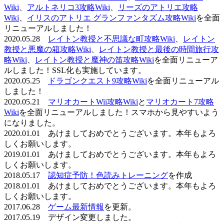
Wiki
、
アルトネリコ3攻略Wiki
、
リーズのアトリエ攻略
Wiki
、
イリスのアトリエ グランファンタズム攻略Wiki
を全面
リニューアルしました！
2020.05.28
レイトン教授と不思議な町攻略Wiki
、
レイトン
教授と悪魔の箱攻略Wiki
、
レイトン教授と最後の時間旅行攻
略Wiki
、
レイトン教授と魔神の笛攻略Wiki
を全面リニューア
ルしました！SSL化も実施しています。
2020.05.25
ドラゴンクエスト9攻略Wiki
を全面リニューアル
しました！
2020.05.21
マリオカートWii攻略Wiki
と
マリオカート7攻略
Wiki
を全面リニューアルしました！スマホから見やすいよう
になりました。
2020.01.01 あけましておめでとうございます。本年もよろ
しくお願いします。
2019.01.01 あけましておめでとうございます。本年もよろ
しくお願いします。
2018.05.17
認知症予防！色読みトレーニング
を作成
2018.01.01 あけましておめでとうございます。本年もよろ
しくお願いします。
2017.06.28
ゲーム最新情報
を更新。
2017.05.19 デザイン変更しました。