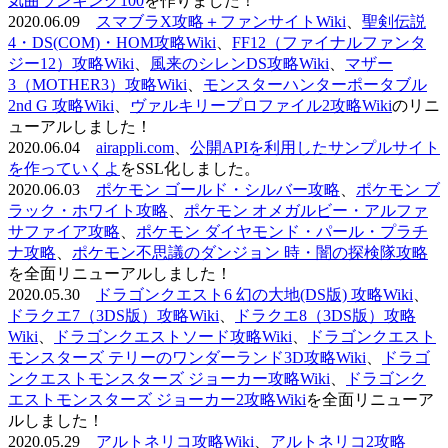
気曲ランキング100
を作りました！
2020.06.09
スマブラX攻略＋ファンサイトWiki
、
聖剣伝説
4・DS(COM)・HOM攻略Wiki
、
FF12（ファイナルファンタ
ジー12）攻略Wiki
、
風来のシレンDS攻略Wiki
、
マザー
3（MOTHER3）攻略Wiki
、
モンスターハンターポータブル
2nd G 攻略Wiki
、
ヴァルキリープロファイル2攻略Wiki
のリニ
ューアルしました！
2020.06.04
airappli.com
、
公開APIを利用したサンプルサイト
を作っていくよ
をSSL化しました。
2020.06.03
ポケモン ゴールド・シルバー攻略
、
ポケモン ブ
ラック・ホワイト攻略
、
ポケモン オメガルビー・アルファ
サファイア攻略
、
ポケモン ダイヤモンド・パール・プラチ
ナ攻略
、
ポケモン不思議のダンジョン 時・闇の探検隊攻略
を全面リニューアルしました！
2020.05.30
ドラゴンクエスト6 幻の大地(DS版) 攻略Wiki
、
ドラクエ7（3DS版）攻略Wiki
、
ドラクエ8（3DS版）攻略
Wiki
、
ドラゴンクエストソード攻略Wiki
、
ドラゴンクエスト
モンスターズ テリーのワンダーランド3D攻略Wiki
、
ドラゴ
ンクエストモンスターズ ジョーカー攻略Wiki
、
ドラゴンク
エストモンスターズ ジョーカー2攻略Wiki
を全面リニューア
ルしました！
2020.05.29
アルトネリコ攻略Wiki
、
アルトネリコ2攻略