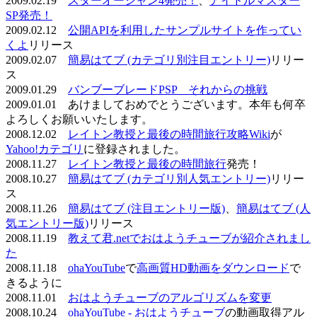
2009.02.19
スターオーシャン4発売！
、
アイドルマスター
SP発売！
2009.02.12
公開APIを利用したサンプルサイトを作ってい
くよ
リリース
2009.02.07
簡易はてブ (カテゴリ別注目エントリー)
リリー
ス
2009.01.29
バンブーブレードPSP それからの挑戦
2009.01.01 あけましておめでとうございます。本年も何卒
よろしくお願いいたします。
2008.12.02
レイトン教授と最後の時間旅行攻略Wiki
が
Yahoo!カテゴリ
に登録されました。
2008.11.27
レイトン教授と最後の時間旅行
発売！
2008.10.27
簡易はてブ (カテゴリ別人気エントリー)
リリー
ス
2008.11.26
簡易はてブ (注目エントリー版)
、
簡易はてブ (人
気エントリー版)
リリース
2008.11.19
教えて君.netでおはようチューブが紹介されまし
た
2008.11.18
ohaYouTube
で
高画質HD動画をダウンロード
で
きるように
2008.11.01
おはようチューブのアルゴリズムを変更
2008.10.24
ohaYouTube - おはようチューブ
の動画取得アル