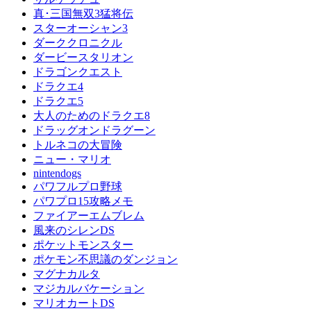
真･三国無双3猛将伝
スターオーシャン3
ダーククロニクル
ダービースタリオン
ドラゴンクエスト
ドラクエ4
ドラクエ5
大人のためのドラクエ8
ドラッグオンドラグーン
トルネコの大冒険
ニュー・マリオ
nintendogs
パワフルプロ野球
パワプロ15攻略メモ
ファイアーエムブレム
風来のシレンDS
ポケットモンスター
ポケモン不思議のダンジョン
マグナカルタ
マジカルバケーション
マリオカートDS