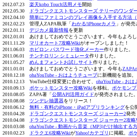
2012.07.23
楽天kobo Touch活用メモ
開始
2012.05.30
ドラゴンクエストモンスターズ テリーのワンダーラ
2012.04.10
簡単にファミコンのプレイ画像を入手する方法（
2012.02.23 管理人ZAPA執筆「
わかる!iPhoneカメラ
」が発売
2012.01.11
デジカメ最新情報
を更新
2012.01.01 あけましておめでとうございます。今年もよ
2011.11.29
マリオカート7攻略Wiki
がオープンしました！
2011.06.03
ホビロン パスワード強化メーカー
作りました。
2011.06.01
チンチロリン シミュレータ
作りました。
2011.05.27
めんまフォントお試しサイト
作りました。
2011.01.01 あけましておめでとうございます。今年も
ZAPA
2010.12.18
ohaYouTube - おはようチューブ
に新機能を追加。
2010.12.13 YouTube仕様変更に合わせて、
ohaYouTube -
2010.09.13
ポケットモンスター攻略Wiki
を移転。
ポケモンブ
2010.08.05 ZAPA著「
公開API活用ガイド
が発売されました
2010.08.08
ツンデレ抽選器
をリリース！
2010.06.12
無料・有料のiPhone・iPadアプリランキング
を公
2010.04.28
ドラゴンクエストモンスターズ ジョーカー2
発売
2010.04.08
ドラゴンクエストモンスターズ ジョーカー2攻略Wi
2010.03.08
ohaYouTube - 動画から音楽（MP3)だけ抽出する
2010.02.23
ドラクエ6攻略Wiki
が
Yahoo!カテゴリ
に掲載。
ポ