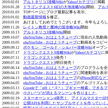
2010.02.01
アルトネリコ3攻略Wiki
が
Yahoo!カテゴリ
に掲載
2010.01.28
ドラゴンクエスト6幻の大地攻略Wiki
開始、
アル
2010.01.03 TOPページにブログ最新記事を表示。
2010.01.02
動画最新情報
を修正。
2010.01.01 あけましておめでとうございます。今年もよ
2009.11.26
レイトン教授と魔神の笛攻略Wiki
開始
2009.10.13
アルトネリコ3攻略Wiki
開始
2009.10.07
ohaYouTube - おはようチューブ
に現在の人気動画
2009.10.05
ohaYouTube - おはようチューブ
に動画名をコピー
2009.09.12
ポケモン ゴールド・シルバー攻略Wiki
オープン
2009.07.17
ドラゴンクエスト9攻略Wiki
が
Yahoo!カテゴリ
に
2009.07.11
ドラゴンクエスト9
発売！
2009.07.10
ドラゴンクエスト9
明日発売！
2009.06.14
ohaYouTube - おはようチューブ
のプログラムを全
2009.04.15
ohaYouTube - おはようチューブ
に関連動画を表示
2009.04.13
ohaYouTube - おはようチューブ
の
iPhone対応
2009.04.05
ohaYouTube - おはようチューブ
のアルゴリズムを
2009.03.13
Googleで「m9（＾Д＾）プギャー検索」できる
2009.02.20
小さい“つ”が消えるマシーン
を
作りました
。
2009.02.19
スターオーシャン4発売！
、
アイドルマスターSP
2009.02.12
公開APIを利用したサンプルサイトを作っていく