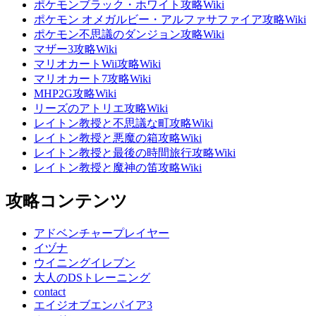
ポケモンブラック・ホワイト攻略Wiki
ポケモン オメガルビー・アルファサファイア攻略Wiki
ポケモン不思議のダンジョン攻略Wiki
マザー3攻略Wiki
マリオカートWii攻略Wiki
マリオカート7攻略Wiki
MHP2G攻略Wiki
リーズのアトリエ攻略Wiki
レイトン教授と不思議な町攻略Wiki
レイトン教授と悪魔の箱攻略Wiki
レイトン教授と最後の時間旅行攻略Wiki
レイトン教授と魔神の笛攻略Wiki
攻略コンテンツ
アドベンチャープレイヤー
イヅナ
ウイニングイレブン
大人のDSトレーニング
contact
エイジオブエンパイア3