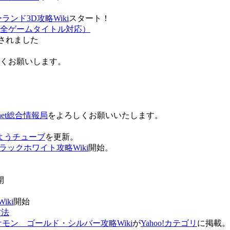
ンド3D攻略Wiki
スタート！
全ゲームタイトル対応）
されました
ろしくお願いします。
net総合情報局
をよろしくお願いいたします。
 おはようチューブ
を更新。
ラックホワイト攻略Wiki
開始。
。
開
ki
開始
方法
ケモン ゴールド・シルバー攻略Wiki
が
Yahoo!カテゴリ
に掲載。