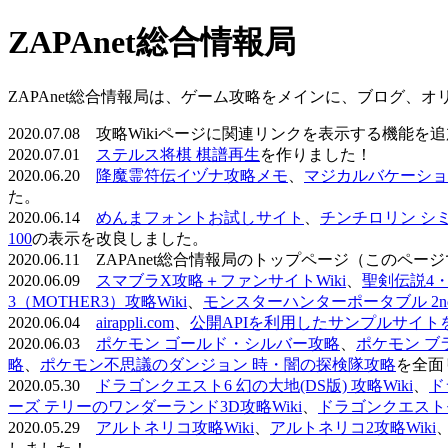
ZAPAnet総合情報局
ZAPAnet総合情報局は、ゲーム攻略をメインに、ブログ、
2020.07.08 攻略Wikiページに関連リンクを表示する機能
2020.07.01
ステルス将棋 棋譜再生
を作りました！
2020.06.20
降魔霊符伝イヅナ攻略メモ
、
マジカルバケーショ
た。
2020.06.14
めんまフォントお試しサイト
、
チンチロリン シ
100
の表示を改良しました。
2020.06.11 ZAPAnet総合情報局のトップページ（こ
2020.06.09
スマブラX攻略＋ファンサイトWiki
、
聖剣伝説4・D
3（MOTHER3）攻略Wiki
、
モンスターハンターポータブル 2nd 
2020.06.04
airappli.com
、
公開APIを利用したサンプルサイト
2020.06.03
ポケモン ゴールド・シルバー攻略
、
ポケモン ブ
略
、
ポケモン不思議のダンジョン 時・闇の探検隊攻略
を全面
2020.05.30
ドラゴンクエスト6 幻の大地(DS版) 攻略Wiki
、
ド
ーズ テリーのワンダーランド3D攻略Wiki
、
ドラゴンクエストモ
2020.05.29
アルトネリコ攻略Wiki
、
アルトネリコ2攻略Wiki