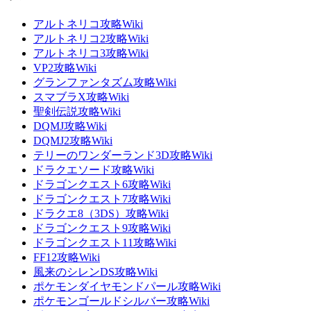
アルトネリコ攻略Wiki
アルトネリコ2攻略Wiki
アルトネリコ3攻略Wiki
VP2攻略Wiki
グランファンタズム攻略Wiki
スマブラX攻略Wiki
聖剣伝説攻略Wiki
DQMJ攻略Wiki
DQMJ2攻略Wiki
テリーのワンダーランド3D攻略Wiki
ドラクエソード攻略Wiki
ドラゴンクエスト6攻略Wiki
ドラゴンクエスト7攻略Wiki
ドラクエ8（3DS）攻略Wiki
ドラゴンクエスト9攻略Wiki
ドラゴンクエスト11攻略Wiki
FF12攻略Wiki
風来のシレンDS攻略Wiki
ポケモンダイヤモンドパール攻略Wiki
ポケモンゴールドシルバー攻略Wiki