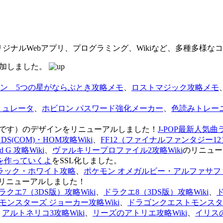
オリジナルWebアプリ、プログラミング、Wikiなど、多種多様
を追加しました。
ン 5つの星がならぶとき攻略メモ
、
ロストマジック攻略メモ
ミュレータ
、
ホビロン パスワード強化メーカー
、
色読みトレー
のページです）のデザインをリニューアルしました！
J-POP最新人気曲
S(COM)・HOM攻略Wiki
、
FF12（ファイナルファンタジー12）
G 攻略Wiki
、
ヴァルキリープロファイル2攻略Wiki
のリニュー
を作っていくよ
をSSL化しました。
ラック・ホワイト攻略
、
ポケモン オメガルビー・アルファサフ
リニューアルしました！
ラクエ7（3DS版）攻略Wiki
、
ドラクエ8（3DS版）攻略Wiki
、
ンスターズ ジョーカー攻略Wiki
、
ドラゴンクエストモンスター
、
アルトネリコ3攻略Wiki
、
リーズのアトリエ攻略Wiki
、
イリス