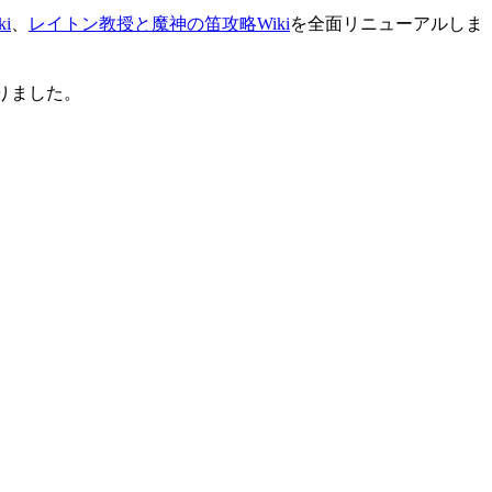
i
、
レイトン教授と魔神の笛攻略Wiki
を全面リニューアルしま
りました。