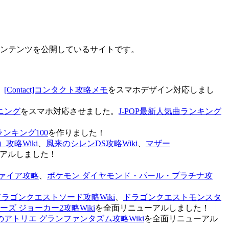
なコンテンツを公開しているサイトです。
、
[Contact]コンタクト攻略メモ
をスマホデザイン対応しまし
ニング
をスマホ対応させました。
J-POP最新人気曲ランキング
ランキング100
を作りました！
攻略Wiki
、
風来のシレンDS攻略Wiki
、
マザー
アルしました！
ァイア攻略
、
ポケモン ダイヤモンド・パール・プラチナ攻
ドラゴンクエストソード攻略Wiki
、
ドラゴンクエストモンスタ
ズ ジョーカー2攻略Wiki
を全面リニューアルしました！
のアトリエ グランファンタズム攻略Wiki
を全面リニューアル