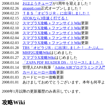
2008.03.04
おはようチューブ
が1周年を迎えました！
2008.02.26
airappli.com
正式オープンしました！
2008.02.23
ＴＢＳ「オビラジＲ」に出演しました！
2008.02.15
ATOKなら3倍速く打てる！
2008.02.12
スマブラX攻略＋ファンサイトWiki
更新
2008.02.10
スマブラX攻略＋ファンサイトWiki
更新
2008.02.08
スマブラX攻略＋ファンサイトWiki
更新
2008.02.04
スマブラX攻略＋ファンサイトWiki
更新
2008.02.03
スマブラX攻略＋ファンサイトWiki
更新
2008.01.28
TBS「オビラジR」に出演しました！…たぶん…
2008.01.28
MHP2G攻略Wiki
はじめました
2008.01.27
スマブラX攻略Wiki
はじめました
2008.01.14
「ZAPA PDF READER DS」リリースしました！
2008.01.14 管理人ZAPA執筆「
Adobe AIRプログラミング入
2008.01.05
カードヒーロー攻略
更新
2008.01.03 カードヒーロー攻略更新
2008.01.01 あけましておめでとうございます。本年も何
2008年1月以降の更新履歴のみ表示しています。
攻略Wiki