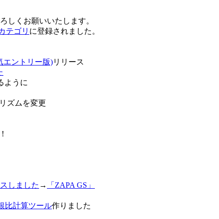
卒よろしくお願いいたします。
o!カテゴリ
に登録されました。
気エントリー版)
リリース
た
るように
リズムを変更
！
スしました
→
「ZAPA GS」
白銀比計算ツール
作りました