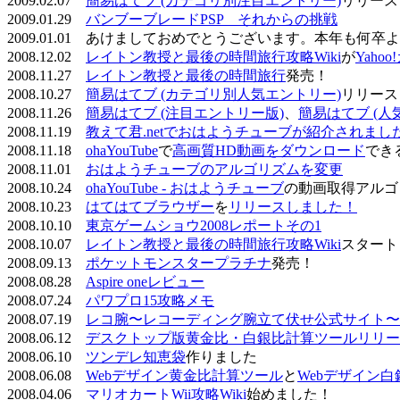
2009.02.07
簡易はてブ (カテゴリ別注目エントリー)
リリース
2009.01.29
バンブーブレードPSP それからの挑戦
2009.01.01 あけましておめでとうございます。本年も何
2008.12.02
レイトン教授と最後の時間旅行攻略Wiki
が
Yaho
2008.11.27
レイトン教授と最後の時間旅行
発売！
2008.10.27
簡易はてブ (カテゴリ別人気エントリー)
リリース
2008.11.26
簡易はてブ (注目エントリー版)
、
簡易はてブ (人
2008.11.19
教えて君.netでおはようチューブが紹介されまし
2008.11.18
ohaYouTube
で
高画質HD動画をダウンロード
でき
2008.11.01
おはようチューブのアルゴリズムを変更
2008.10.24
ohaYouTube - おはようチューブ
の動画取得アルゴ
2008.10.23
はてはてブラウザー
を
リリースしました！
2008.10.10
東京ゲームショウ2008レポートその1
2008.10.07
レイトン教授と最後の時間旅行攻略Wiki
スタート
2008.09.13
ポケットモンスタープラチナ
発売！
2008.08.28
Aspire oneレビュー
2008.07.24
パワプロ15攻略メモ
2008.07.19
レコ腕〜レコーディング腕立て伏せ公式サイト〜
2008.06.12
デスクトップ版黄金比・白銀比計算ツールリリー
2008.06.10
ツンデレ知恵袋
作りました
2008.06.08
Webデザイン黄金比計算ツール
と
Webデザイン
2008.04.06
マリオカートWii攻略Wiki
始めました！