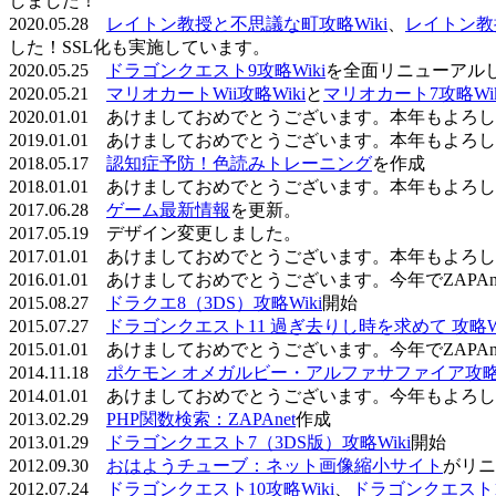
しました！
2020.05.28
レイトン教授と不思議な町攻略Wiki
、
レイトン教
した！SSL化も実施しています。
2020.05.25
ドラゴンクエスト9攻略Wiki
を全面リニューアル
2020.05.21
マリオカートWii攻略Wiki
と
マリオカート7攻略Wik
2020.01.01 あけましておめでとうございます。本年もよ
2019.01.01 あけましておめでとうございます。本年もよ
2018.05.17
認知症予防！色読みトレーニング
を作成
2018.01.01 あけましておめでとうございます。本年もよ
2017.06.28
ゲーム最新情報
を更新。
2017.05.19 デザイン変更しました。
2017.01.01 あけましておめでとうございます。本年もよ
2016.01.01 あけましておめでとうございます。今年でZAP
2015.08.27
ドラクエ8（3DS）攻略Wiki
開始
2015.07.27
ドラゴンクエスト11 過ぎ去りし時を求めて 攻略Wi
2015.01.01 あけましておめでとうございます。今年でZAP
2014.11.18
ポケモン オメガルビー・アルファサファイア攻略W
2014.01.01 あけましておめでとうございます。今年もよ
2013.02.29
PHP関数検索：ZAPAnet
作成
2013.01.29
ドラゴンクエスト7（3DS版）攻略Wiki
開始
2012.09.30
おはようチューブ：ネット画像縮小サイト
がリニ
2012.07.24
ドラゴンクエスト10攻略Wiki
、
ドラゴンクエスト11