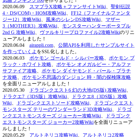
気曲ランキング100
を作りました！
2020.06.09
スマブラX攻略＋ファンサイトWiki
、
聖剣伝説
4・DS(COM)・HOM攻略Wiki
、
FF12（ファイナルファンタ
ジー12）攻略Wiki
、
風来のシレンDS攻略Wiki
、
マザー
3（MOTHER3）攻略Wiki
、
モンスターハンターポータブル
2nd G 攻略Wiki
、
ヴァルキリープロファイル2攻略Wiki
のリニ
ューアルしました！
2020.06.04
airappli.com
、
公開APIを利用したサンプルサイト
を作っていくよ
をSSL化しました。
2020.06.03
ポケモン ゴールド・シルバー攻略
、
ポケモン ブ
ラック・ホワイト攻略
、
ポケモン オメガルビー・アルファ
サファイア攻略
、
ポケモン ダイヤモンド・パール・プラチ
ナ攻略
、
ポケモン不思議のダンジョン 時・闇の探検隊攻略
を全面リニューアルしました！
2020.05.30
ドラゴンクエスト6 幻の大地(DS版) 攻略Wiki
、
ドラクエ7（3DS版）攻略Wiki
、
ドラクエ8（3DS版）攻略
Wiki
、
ドラゴンクエストソード攻略Wiki
、
ドラゴンクエスト
モンスターズ テリーのワンダーランド3D攻略Wiki
、
ドラゴ
ンクエストモンスターズ ジョーカー攻略Wiki
、
ドラゴンク
エストモンスターズ ジョーカー2攻略Wiki
を全面リニューア
ルしました！
2020.05.29
アルトネリコ攻略Wiki
、
アルトネリコ2攻略