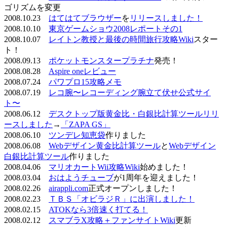
ゴリズムを変更
2008.10.23
はてはてブラウザー
を
リリースしました！
2008.10.10
東京ゲームショウ2008レポートその1
2008.10.07
レイトン教授と最後の時間旅行攻略Wiki
スター
ト！
2008.09.13
ポケットモンスタープラチナ
発売！
2008.08.28
Aspire oneレビュー
2008.07.24
パワプロ15攻略メモ
2008.07.19
レコ腕〜レコーディング腕立て伏せ公式サイ
ト〜
2008.06.12
デスクトップ版黄金比・白銀比計算ツールリリ
ースしました
→
「ZAPA GS」
2008.06.10
ツンデレ知恵袋
作りました
2008.06.08
Webデザイン黄金比計算ツール
と
Webデザイン
白銀比計算ツール
作りました
2008.04.06
マリオカートWii攻略Wiki
始めました！
2008.03.04
おはようチューブ
が1周年を迎えました！
2008.02.26
airappli.com
正式オープンしました！
2008.02.23
ＴＢＳ「オビラジＲ」に出演しました！
2008.02.15
ATOKなら3倍速く打てる！
2008.02.12
スマブラX攻略＋ファンサイトWiki
更新