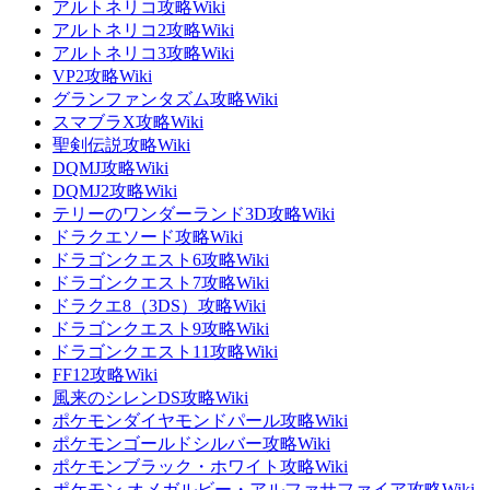
アルトネリコ攻略Wiki
アルトネリコ2攻略Wiki
アルトネリコ3攻略Wiki
VP2攻略Wiki
グランファンタズム攻略Wiki
スマブラX攻略Wiki
聖剣伝説攻略Wiki
DQMJ攻略Wiki
DQMJ2攻略Wiki
テリーのワンダーランド3D攻略Wiki
ドラクエソード攻略Wiki
ドラゴンクエスト6攻略Wiki
ドラゴンクエスト7攻略Wiki
ドラクエ8（3DS）攻略Wiki
ドラゴンクエスト9攻略Wiki
ドラゴンクエスト11攻略Wiki
FF12攻略Wiki
風来のシレンDS攻略Wiki
ポケモンダイヤモンドパール攻略Wiki
ポケモンゴールドシルバー攻略Wiki
ポケモンブラック・ホワイト攻略Wiki
ポケモン オメガルビー・アルファサファイア攻略Wiki