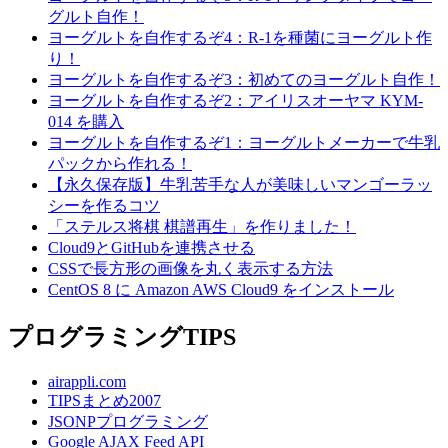
グルト自作！
ヨーグルトを自作するぞ4：R-1を種菌にヨーグルト作
り！
ヨーグルトを自作するぞ3：初めてのヨーグルト自作！
ヨーグルトを自作するぞ2：アイリスオーヤマ KYM-
014 を購入
ヨーグルトを自作するぞ1：ヨーグルトメーカーで牛乳
パックから作れる！
【永久保存版】牛乳苦手な人が美味しいマンゴーラッ
シーを作るコツ
「ステルス将棋 棋譜再生」を作りました！
Cloud9とGitHubを連携させる
CSSで長方形の画像を丸く表示する方法
CentOS 8 に Amazon AWS Cloud9 をインストール
プログラミングTIPS
airappli.com
TIPSまとめ2007
JSONPプログラミング
Google AJAX Feed API