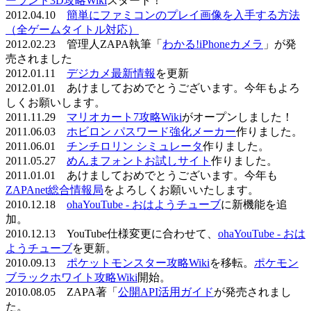
ーランド3D攻略Wiki
スタート！
2012.04.10
簡単にファミコンのプレイ画像を入手する方法
（全ゲームタイトル対応）
2012.02.23 管理人ZAPA執筆「
わかる!iPhoneカメラ
」が発
売されました
2012.01.11
デジカメ最新情報
を更新
2012.01.01 あけましておめでとうございます。今年もよろ
しくお願いします。
2011.11.29
マリオカート7攻略Wiki
がオープンしました！
2011.06.03
ホビロン パスワード強化メーカー
作りました。
2011.06.01
チンチロリン シミュレータ
作りました。
2011.05.27
めんまフォントお試しサイト
作りました。
2011.01.01 あけましておめでとうございます。今年も
ZAPAnet総合情報局
をよろしくお願いいたします。
2010.12.18
ohaYouTube - おはようチューブ
に新機能を追
加。
2010.12.13 YouTube仕様変更に合わせて、
ohaYouTube - おは
ようチューブ
を更新。
2010.09.13
ポケットモンスター攻略Wiki
を移転。
ポケモン
ブラックホワイト攻略Wiki
開始。
2010.08.05 ZAPA著「
公開API活用ガイド
が発売されまし
た。