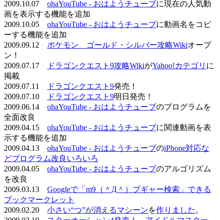
2009.10.07
ohaYouTube - おはようチューブ
に現在の人気動
画を表示する機能を追加
2009.10.05
ohaYouTube - おはようチューブ
に動画名をコピ
ーする機能を追加
2009.09.12
ポケモン ゴールド・シルバー攻略Wiki
オープ
ン！
2009.07.17
ドラゴンクエスト9攻略Wiki
が
Yahoo!カテゴリ
に
掲載
2009.07.11
ドラゴンクエスト9
発売！
2009.07.10
ドラゴンクエスト9
明日発売！
2009.06.14
ohaYouTube - おはようチューブ
のプログラムを
全面改良
2009.04.15
ohaYouTube - おはようチューブ
に関連動画を表
示する機能を追加
2009.04.13
ohaYouTube - おはようチューブ
の
iPhone対応な
どプログラム改良いろいろ
2009.04.05
ohaYouTube - おはようチューブ
のアルゴリズム
を改良
2009.03.13
Googleで「m9（＾Д＾）プギャー検索」できる
ブックマークレット
2009.02.20
小さい“つ”が消えるマシーン
を
作りました
。