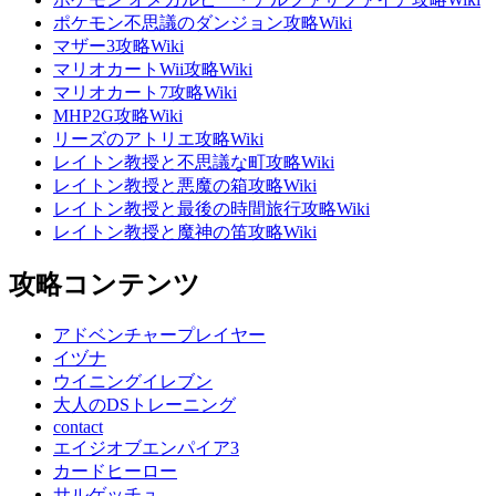
ポケモン不思議のダンジョン攻略Wiki
マザー3攻略Wiki
マリオカートWii攻略Wiki
マリオカート7攻略Wiki
MHP2G攻略Wiki
リーズのアトリエ攻略Wiki
レイトン教授と不思議な町攻略Wiki
レイトン教授と悪魔の箱攻略Wiki
レイトン教授と最後の時間旅行攻略Wiki
レイトン教授と魔神の笛攻略Wiki
攻略コンテンツ
アドベンチャープレイヤー
イヅナ
ウイニングイレブン
大人のDSトレーニング
contact
エイジオブエンパイア3
カードヒーロー
サルゲッチュ