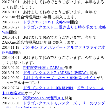
2017.01.01 あけましておめでとうございます。本年もよろ
しくお願いします。
2016.01.01 あけましておめでとうございます。今年で
ZAPAnet総合情報局は15年目に突入します。
2015.08.27
ドラクエ8（3DS）攻略Wiki
開始
2015.07.27
ドラゴンクエスト11 過ぎ去りし時を求めて 攻略
Wiki
開始
2015.01.01 あけましておめでとうございます。今年で
ZAPAnet総合情報局は14年目に突入します。
2014.11.18
ポケモン オメガルビー・アルファサファイア攻
略Wiki
開始
2014.01.01 あけましておめでとうございます。今年もよろ
しくお願いします。
2013.02.29
PHP関数検索：ZAPAnet
作成
2013.01.29
ドラゴンクエスト7（3DS版）攻略Wiki
開始
2012.09.30
おはようチューブ：ネット画像縮小サイト
がリ
ニューアルオープン！
2012.07.24
ドラゴンクエスト10攻略Wiki
、
ドラゴンクエス
ト11攻略Wiki
オープン！
2012.07.23
楽天kobo Touch活用メモ
開始
2012.05.30
ドラゴンクエストモンスターズ テリーのワンダ