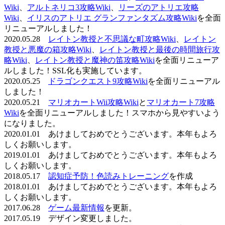
Wiki
、
アルトネリコ3攻略Wiki
、
リーズのアトリエ攻略
Wiki
、
イリスのアトリエ グランファンタズム攻略Wiki
を全面
リニューアルしました！
2020.05.28
レイトン教授と不思議な町攻略Wiki
、
レイトン
教授と悪魔の箱攻略Wiki
、
レイトン教授と最後の時間旅行攻
略Wiki
、
レイトン教授と魔神の笛攻略Wiki
を全面リニューア
ルしました！SSL化も実施しています。
2020.05.25
ドラゴンクエスト9攻略Wiki
を全面リニューアル
しました！
2020.05.21
マリオカートWii攻略Wiki
と
マリオカート7攻略
Wiki
を全面リニューアルしました！スマホから見やすいよう
になりました。
2020.01.01 あけましておめでとうございます。本年もよろ
しくお願いします。
2019.01.01 あけましておめでとうございます。本年もよろ
しくお願いします。
2018.05.17
認知症予防！色読みトレーニング
を作成
2018.01.01 あけましておめでとうございます。本年もよろ
しくお願いします。
2017.06.28
ゲーム最新情報
を更新。
2017.05.19 デザイン変更しました。