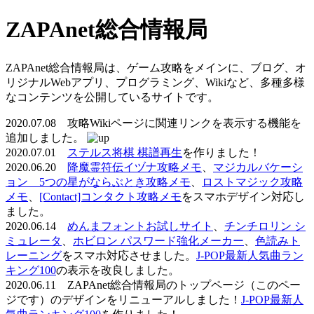
ZAPAnet総合情報局
ZAPAnet総合情報局は、ゲーム攻略をメインに、ブログ、オ
リジナルWebアプリ、プログラミング、Wikiなど、多種多様
なコンテンツを公開しているサイトです。
2020.07.08 攻略Wikiページに関連リンクを表示する機能を
追加しました。
2020.07.01
ステルス将棋 棋譜再生
を作りました！
2020.06.20
降魔霊符伝イヅナ攻略メモ
、
マジカルバケーシ
ョン 5つの星がならぶとき攻略メモ
、
ロストマジック攻略
メモ
、
[Contact]コンタクト攻略メモ
をスマホデザイン対応し
ました。
2020.06.14
めんまフォントお試しサイト
、
チンチロリン シ
ミュレータ
、
ホビロン パスワード強化メーカー
、
色読みト
レーニング
をスマホ対応させました。
J-POP最新人気曲ラン
キング100
の表示を改良しました。
2020.06.11 ZAPAnet総合情報局のトップページ（このペー
ジです）のデザインをリニューアルしました！
J-POP最新人