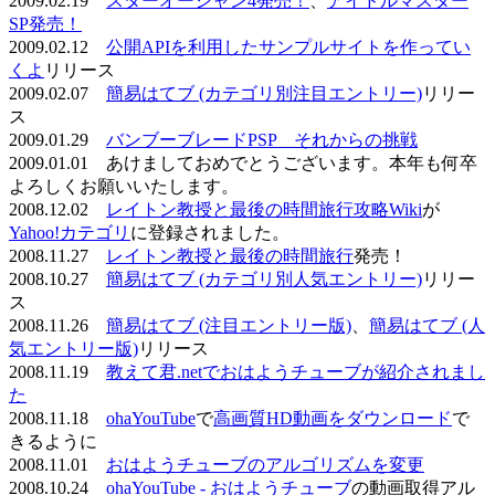
2009.02.19
スターオーシャン4発売！
、
アイドルマスター
SP発売！
2009.02.12
公開APIを利用したサンプルサイトを作ってい
くよ
リリース
2009.02.07
簡易はてブ (カテゴリ別注目エントリー)
リリー
ス
2009.01.29
バンブーブレードPSP それからの挑戦
2009.01.01 あけましておめでとうございます。本年も何卒
よろしくお願いいたします。
2008.12.02
レイトン教授と最後の時間旅行攻略Wiki
が
Yahoo!カテゴリ
に登録されました。
2008.11.27
レイトン教授と最後の時間旅行
発売！
2008.10.27
簡易はてブ (カテゴリ別人気エントリー)
リリー
ス
2008.11.26
簡易はてブ (注目エントリー版)
、
簡易はてブ (人
気エントリー版)
リリース
2008.11.19
教えて君.netでおはようチューブが紹介されまし
た
2008.11.18
ohaYouTube
で
高画質HD動画をダウンロード
で
きるように
2008.11.01
おはようチューブのアルゴリズムを変更
2008.10.24
ohaYouTube - おはようチューブ
の動画取得アル