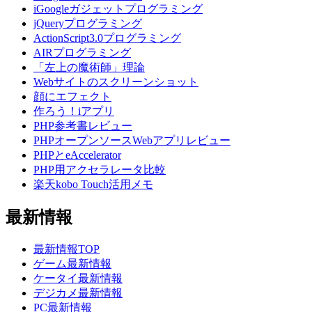
iGoogleガジェットプログラミング
jQueryプログラミング
ActionScript3.0プログラミング
AIRプログラミング
「左上の魔術師」理論
Webサイトのスクリーンショット
顔にエフェクト
作ろう！iアプリ
PHP参考書レビュー
PHPオープンソースWebアプリレビュー
PHPとeAccelerator
PHP用アクセラレータ比較
楽天kobo Touch活用メモ
最新情報
最新情報TOP
ゲーム最新情報
ケータイ最新情報
デジカメ最新情報
PC最新情報