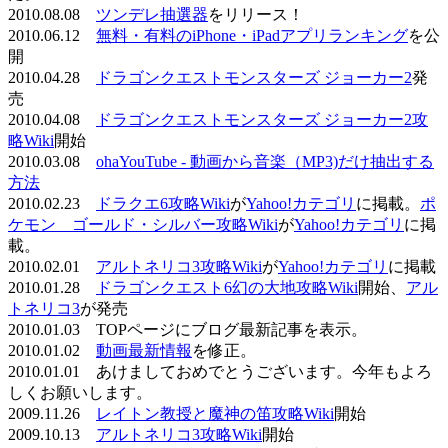
2010.08.08
ツンデレ抽選器
をリリース！
2010.06.12
無料・有料のiPhone・iPadアプリランキング
を公
開
2010.04.28
ドラゴンクエストモンスターズ ジョーカー2
発
売
2010.04.08
ドラゴンクエストモンスターズ ジョーカー2攻
略Wiki
開始
2010.03.08
ohaYouTube - 動画から音楽（MP3)だけ抽出する
方法
2010.02.23
ドラクエ6攻略Wiki
が
Yahoo!カテゴリ
に掲載。
ポ
ケモン ゴールド・シルバー攻略Wiki
が
Yahoo!カテゴリ
に掲
載。
2010.02.01
アルトネリコ3攻略Wiki
が
Yahoo!カテゴリ
に掲載
2010.01.28
ドラゴンクエスト6幻の大地攻略Wiki
開始、
アル
トネリコ3
が発売
2010.01.03 TOPページにブログ最新記事を表示。
2010.01.02
動画最新情報
を修正。
2010.01.01 あけましておめでとうございます。今年もよろ
しくお願いします。
2009.11.26
レイトン教授と魔神の笛攻略Wiki
開始
2009.10.13
アルトネリコ3攻略Wiki
開始