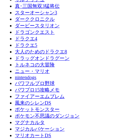
真･三国無双3猛将伝
スターオーシャン3
ダーククロニクル
ダービースタリオン
ドラゴンクエスト
ドラクエ4
ドラクエ5
大人のためのドラクエ8
ドラッグオンドラグーン
トルネコの大冒険
ニュー・マリオ
nintendogs
パワフルプロ野球
パワプロ15攻略メモ
ファイアーエムブレム
風来のシレンDS
ポケットモンスター
ポケモン不思議のダンジョン
マグナカルタ
マジカルバケーション
マリオカートDS