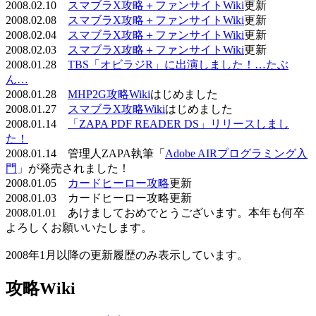
2008.02.10
スマブラX攻略＋ファンサイトWiki
更新
2008.02.08
スマブラX攻略＋ファンサイトWiki
更新
2008.02.04
スマブラX攻略＋ファンサイトWiki
更新
2008.02.03
スマブラX攻略＋ファンサイトWiki
更新
2008.01.28
TBS「オビラジR」に出演しました！…たぶ
ん…
2008.01.28
MHP2G攻略Wiki
はじめました
2008.01.27
スマブラX攻略Wiki
はじめました
2008.01.14
「ZAPA PDF READER DS」リリースしまし
た！
2008.01.14 管理人ZAPA執筆「
Adobe AIRプログラミング入
門
」が発売されました！
2008.01.05
カードヒーロー攻略
更新
2008.01.03 カードヒーロー攻略更新
2008.01.01 あけましておめでとうございます。本年も何卒
よろしくお願いいたします。
2008年1月以降の更新履歴のみ表示しています。
攻略Wiki