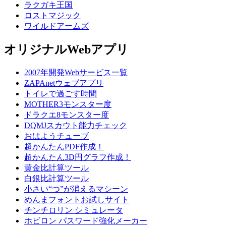
ラクガキ王国
ロストマジック
ワイルドアームズ
オリジナルWebアプリ
2007年開発Webサービス一覧
ZAPAnetウェブアプリ
トイレで過ごす時間
MOTHER3モンスター度
ドラクエ8モンスター度
DQMJスカウト能力チェック
おはようチューブ
超かんたんPDF作成！
超かんたん3D円グラフ作成！
黄金比計算ツール
白銀比計算ツール
小さい“つ”が消えるマシーン
めんまフォントお試しサイト
チンチロリン シミュレータ
ホビロン パスワード強化メーカー