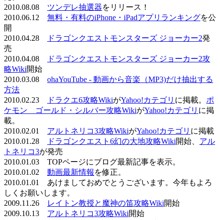
2010.08.08
ツンデレ抽選器
をリリース！
2010.06.12
無料・有料のiPhone・iPadアプリランキング
を公
開
2010.04.28
ドラゴンクエストモンスターズ ジョーカー2
発
売
2010.04.08
ドラゴンクエストモンスターズ ジョーカー2攻
略Wiki
開始
2010.03.08
ohaYouTube - 動画から音楽（MP3)だけ抽出する
方法
2010.02.23
ドラクエ6攻略Wiki
が
Yahoo!カテゴリ
に掲載。
ポ
ケモン ゴールド・シルバー攻略Wiki
が
Yahoo!カテゴリ
に掲
載。
2010.02.01
アルトネリコ3攻略Wiki
が
Yahoo!カテゴリ
に掲載
2010.01.28
ドラゴンクエスト6幻の大地攻略Wiki
開始、
アル
トネリコ3
が発売
2010.01.03 TOPページにブログ最新記事を表示。
2010.01.02
動画最新情報
を修正。
2010.01.01 あけましておめでとうございます。今年もよろ
しくお願いします。
2009.11.26
レイトン教授と魔神の笛攻略Wiki
開始
2009.10.13
アルトネリコ3攻略Wiki
開始