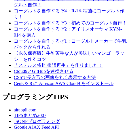
グルト自作！
ヨーグルトを自作するぞ4：R-1を種菌にヨーグルト作
り！
ヨーグルトを自作するぞ3：初めてのヨーグルト自作！
ヨーグルトを自作するぞ2：アイリスオーヤマ KYM-
014 を購入
ヨーグルトを自作するぞ1：ヨーグルトメーカーで牛乳
パックから作れる！
【永久保存版】牛乳苦手な人が美味しいマンゴーラッ
シーを作るコツ
「ステルス将棋 棋譜再生」を作りました！
Cloud9とGitHubを連携させる
CSSで長方形の画像を丸く表示する方法
CentOS 8 に Amazon AWS Cloud9 をインストール
プログラミングTIPS
airappli.com
TIPSまとめ2007
JSONPプログラミング
Google AJAX Feed API