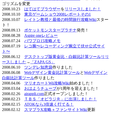
ゴリズムを変更
2008.10.23
はてはてブラウザー
を
リリースしました！
2008.10.10
東京ゲームショウ2008レポートその1
2008.10.07
レイトン教授と最後の時間旅行攻略Wiki
スター
ト！
2008.09.13
ポケットモンスタープラチナ
発売！
2008.08.28
Aspire oneレビュー
2008.07.24
パワプロ15攻略メモ
2008.07.19
レコ腕〜レコーディング腕立て伏せ公式サイ
ト〜
2008.06.12
デスクトップ版黄金比・白銀比計算ツールリリ
ースしました
→
「ZAPA GS」
2008.06.10
ツンデレ知恵袋
作りました
2008.06.08
Webデザイン黄金比計算ツール
と
Webデザイン
白銀比計算ツール
作りました
2008.04.06
マリオカートWii攻略Wiki
始めました！
2008.03.04
おはようチューブ
が1周年を迎えました！
2008.02.26
airappli.com
正式オープンしました！
2008.02.23
ＴＢＳ「オビラジＲ」に出演しました！
2008.02.15
ATOKなら3倍速く打てる！
2008.02.12
スマブラX攻略＋ファンサイトWiki
更新