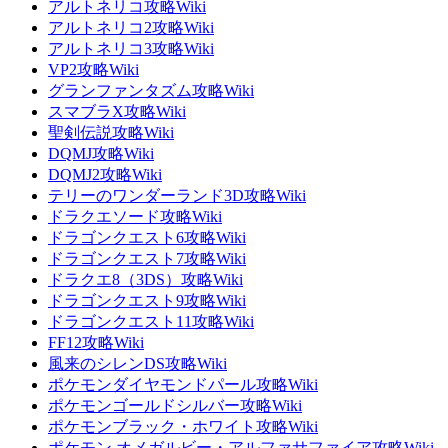
アルトネリコ攻略Wiki
アルトネリコ2攻略Wiki
アルトネリコ3攻略Wiki
VP2攻略Wiki
グランファンタズム攻略Wiki
スマブラX攻略Wiki
聖剣伝説攻略Wiki
DQMJ攻略Wiki
DQMJ2攻略Wiki
テリーのワンダーランド3D攻略Wiki
ドラクエソード攻略Wiki
ドラゴンクエスト6攻略Wiki
ドラゴンクエスト7攻略Wiki
ドラクエ8（3DS）攻略Wiki
ドラゴンクエスト9攻略Wiki
ドラゴンクエスト11攻略Wiki
FF12攻略Wiki
風来のシレンDS攻略Wiki
ポケモンダイヤモンドパール攻略Wiki
ポケモンゴールドシルバー攻略Wiki
ポケモンブラック・ホワイト攻略Wiki
ポケモン オメガルビー・アルファサファイア攻略Wiki