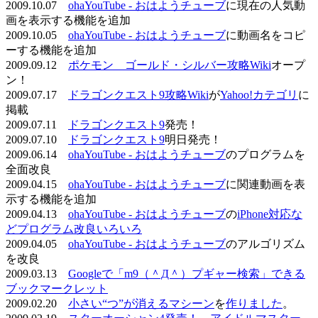
2009.10.07
ohaYouTube - おはようチューブ
に現在の人気動
画を表示する機能を追加
2009.10.05
ohaYouTube - おはようチューブ
に動画名をコピ
ーする機能を追加
2009.09.12
ポケモン ゴールド・シルバー攻略Wiki
オープ
ン！
2009.07.17
ドラゴンクエスト9攻略Wiki
が
Yahoo!カテゴリ
に
掲載
2009.07.11
ドラゴンクエスト9
発売！
2009.07.10
ドラゴンクエスト9
明日発売！
2009.06.14
ohaYouTube - おはようチューブ
のプログラムを
全面改良
2009.04.15
ohaYouTube - おはようチューブ
に関連動画を表
示する機能を追加
2009.04.13
ohaYouTube - おはようチューブ
の
iPhone対応な
どプログラム改良いろいろ
2009.04.05
ohaYouTube - おはようチューブ
のアルゴリズム
を改良
2009.03.13
Googleで「m9（＾Д＾）プギャー検索」できる
ブックマークレット
2009.02.20
小さい“つ”が消えるマシーン
を
作りました
。