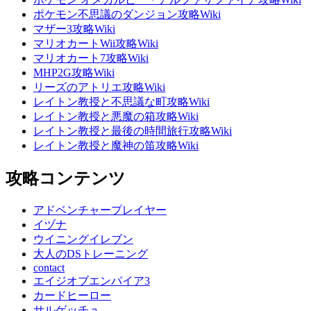
ポケモン不思議のダンジョン攻略Wiki
マザー3攻略Wiki
マリオカートWii攻略Wiki
マリオカート7攻略Wiki
MHP2G攻略Wiki
リーズのアトリエ攻略Wiki
レイトン教授と不思議な町攻略Wiki
レイトン教授と悪魔の箱攻略Wiki
レイトン教授と最後の時間旅行攻略Wiki
レイトン教授と魔神の笛攻略Wiki
攻略コンテンツ
アドベンチャープレイヤー
イヅナ
ウイニングイレブン
大人のDSトレーニング
contact
エイジオブエンパイア3
カードヒーロー
サルゲッチュ