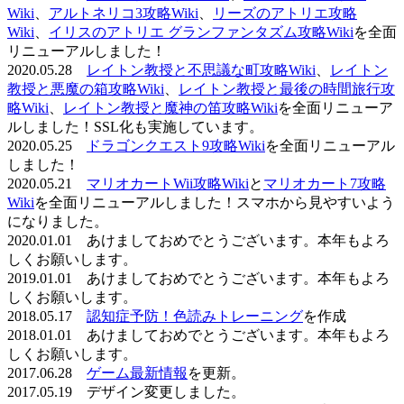
Wiki
、
アルトネリコ3攻略Wiki
、
リーズのアトリエ攻略
Wiki
、
イリスのアトリエ グランファンタズム攻略Wiki
を全面
リニューアルしました！
2020.05.28
レイトン教授と不思議な町攻略Wiki
、
レイトン
教授と悪魔の箱攻略Wiki
、
レイトン教授と最後の時間旅行攻
略Wiki
、
レイトン教授と魔神の笛攻略Wiki
を全面リニューア
ルしました！SSL化も実施しています。
2020.05.25
ドラゴンクエスト9攻略Wiki
を全面リニューアル
しました！
2020.05.21
マリオカートWii攻略Wiki
と
マリオカート7攻略
Wiki
を全面リニューアルしました！スマホから見やすいよう
になりました。
2020.01.01 あけましておめでとうございます。本年もよろ
しくお願いします。
2019.01.01 あけましておめでとうございます。本年もよろ
しくお願いします。
2018.05.17
認知症予防！色読みトレーニング
を作成
2018.01.01 あけましておめでとうございます。本年もよろ
しくお願いします。
2017.06.28
ゲーム最新情報
を更新。
2017.05.19 デザイン変更しました。