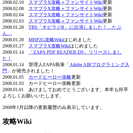
2008.02.10
スマブラX攻略＋ファンサイトWiki
更新
2008.02.08
スマブラX攻略＋ファンサイトWiki
更新
2008.02.04
スマブラX攻略＋ファンサイトWiki
更新
2008.02.03
スマブラX攻略＋ファンサイトWiki
更新
2008.01.28
TBS「オビラジR」に出演しました！…たぶ
ん…
2008.01.28
MHP2G攻略Wiki
はじめました
2008.01.27
スマブラX攻略Wiki
はじめました
2008.01.14
「ZAPA PDF READER DS」リリースしまし
た！
2008.01.14 管理人ZAPA執筆「
Adobe AIRプログラミング入
門
」が発売されました！
2008.01.05
カードヒーロー攻略
更新
2008.01.03 カードヒーロー攻略更新
2008.01.01 あけましておめでとうございます。本年も何卒
よろしくお願いいたします。
2008年1月以降の更新履歴のみ表示しています。
攻略Wiki