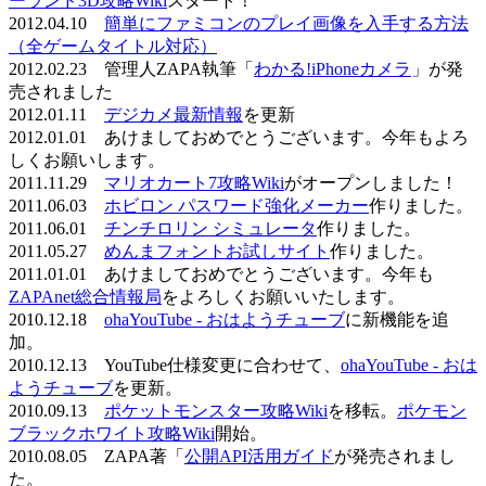
ーランド3D攻略Wiki
スタート！
2012.04.10
簡単にファミコンのプレイ画像を入手する方法
（全ゲームタイトル対応）
2012.02.23 管理人ZAPA執筆「
わかる!iPhoneカメラ
」が発
売されました
2012.01.11
デジカメ最新情報
を更新
2012.01.01 あけましておめでとうございます。今年もよろ
しくお願いします。
2011.11.29
マリオカート7攻略Wiki
がオープンしました！
2011.06.03
ホビロン パスワード強化メーカー
作りました。
2011.06.01
チンチロリン シミュレータ
作りました。
2011.05.27
めんまフォントお試しサイト
作りました。
2011.01.01 あけましておめでとうございます。今年も
ZAPAnet総合情報局
をよろしくお願いいたします。
2010.12.18
ohaYouTube - おはようチューブ
に新機能を追
加。
2010.12.13 YouTube仕様変更に合わせて、
ohaYouTube - おは
ようチューブ
を更新。
2010.09.13
ポケットモンスター攻略Wiki
を移転。
ポケモン
ブラックホワイト攻略Wiki
開始。
2010.08.05 ZAPA著「
公開API活用ガイド
が発売されまし
た。