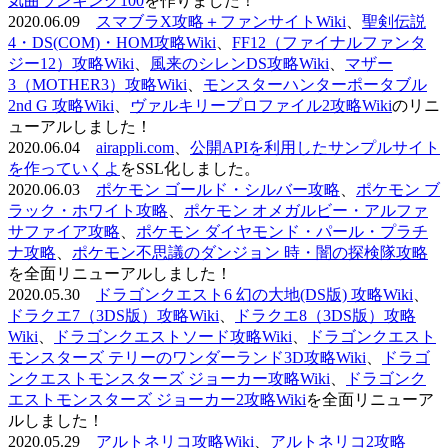
気曲ランキング100
を作りました！
2020.06.09
スマブラX攻略＋ファンサイトWiki
、
聖剣伝説
4・DS(COM)・HOM攻略Wiki
、
FF12（ファイナルファンタ
ジー12）攻略Wiki
、
風来のシレンDS攻略Wiki
、
マザー
3（MOTHER3）攻略Wiki
、
モンスターハンターポータブル
2nd G 攻略Wiki
、
ヴァルキリープロファイル2攻略Wiki
のリニ
ューアルしました！
2020.06.04
airappli.com
、
公開APIを利用したサンプルサイト
を作っていくよ
をSSL化しました。
2020.06.03
ポケモン ゴールド・シルバー攻略
、
ポケモン ブ
ラック・ホワイト攻略
、
ポケモン オメガルビー・アルファ
サファイア攻略
、
ポケモン ダイヤモンド・パール・プラチ
ナ攻略
、
ポケモン不思議のダンジョン 時・闇の探検隊攻略
を全面リニューアルしました！
2020.05.30
ドラゴンクエスト6 幻の大地(DS版) 攻略Wiki
、
ドラクエ7（3DS版）攻略Wiki
、
ドラクエ8（3DS版）攻略
Wiki
、
ドラゴンクエストソード攻略Wiki
、
ドラゴンクエスト
モンスターズ テリーのワンダーランド3D攻略Wiki
、
ドラゴ
ンクエストモンスターズ ジョーカー攻略Wiki
、
ドラゴンク
エストモンスターズ ジョーカー2攻略Wiki
を全面リニューア
ルしました！
2020.05.29
アルトネリコ攻略Wiki
、
アルトネリコ2攻略