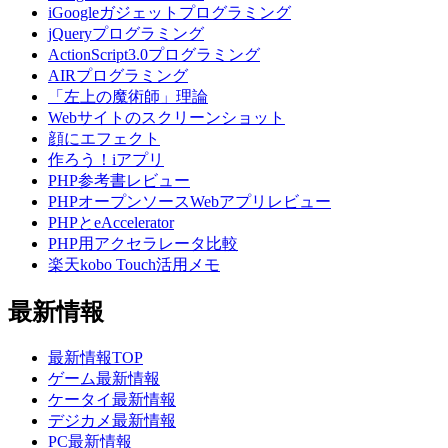
iGoogleガジェットプログラミング
jQueryプログラミング
ActionScript3.0プログラミング
AIRプログラミング
「左上の魔術師」理論
Webサイトのスクリーンショット
顔にエフェクト
作ろう！iアプリ
PHP参考書レビュー
PHPオープンソースWebアプリレビュー
PHPとeAccelerator
PHP用アクセラレータ比較
楽天kobo Touch活用メモ
最新情報
最新情報TOP
ゲーム最新情報
ケータイ最新情報
デジカメ最新情報
PC最新情報