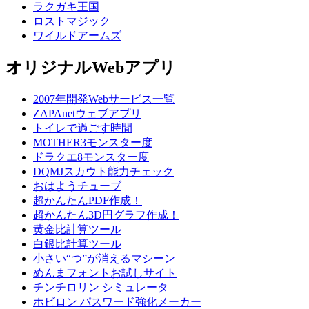
ラクガキ王国
ロストマジック
ワイルドアームズ
オリジナルWebアプリ
2007年開発Webサービス一覧
ZAPAnetウェブアプリ
トイレで過ごす時間
MOTHER3モンスター度
ドラクエ8モンスター度
DQMJスカウト能力チェック
おはようチューブ
超かんたんPDF作成！
超かんたん3D円グラフ作成！
黄金比計算ツール
白銀比計算ツール
小さい“つ”が消えるマシーン
めんまフォントお試しサイト
チンチロリン シミュレータ
ホビロン パスワード強化メーカー