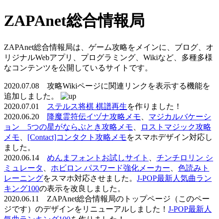
ZAPAnet総合情報局
ZAPAnet総合情報局は、ゲーム攻略をメインに、ブログ、オ
リジナルWebアプリ、プログラミング、Wikiなど、多種多様
なコンテンツを公開しているサイトです。
2020.07.08 攻略Wikiページに関連リンクを表示する機能を
追加しました。
2020.07.01
ステルス将棋 棋譜再生
を作りました！
2020.06.20
降魔霊符伝イヅナ攻略メモ
、
マジカルバケーシ
ョン 5つの星がならぶとき攻略メモ
、
ロストマジック攻略
メモ
、
[Contact]コンタクト攻略メモ
をスマホデザイン対応し
ました。
2020.06.14
めんまフォントお試しサイト
、
チンチロリン シ
ミュレータ
、
ホビロン パスワード強化メーカー
、
色読みト
レーニング
をスマホ対応させました。
J-POP最新人気曲ラン
キング100
の表示を改良しました。
2020.06.11 ZAPAnet総合情報局のトップページ（このペー
ジです）のデザインをリニューアルしました！
J-POP最新人