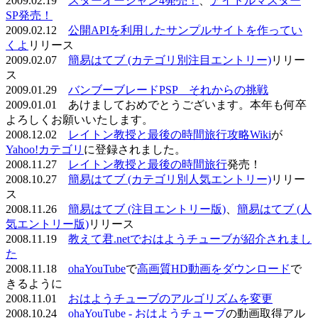
2009.02.19
スターオーシャン4発売！
、
アイドルマスター
SP発売！
2009.02.12
公開APIを利用したサンプルサイトを作ってい
くよ
リリース
2009.02.07
簡易はてブ (カテゴリ別注目エントリー)
リリー
ス
2009.01.29
バンブーブレードPSP それからの挑戦
2009.01.01 あけましておめでとうございます。本年も何卒
よろしくお願いいたします。
2008.12.02
レイトン教授と最後の時間旅行攻略Wiki
が
Yahoo!カテゴリ
に登録されました。
2008.11.27
レイトン教授と最後の時間旅行
発売！
2008.10.27
簡易はてブ (カテゴリ別人気エントリー)
リリー
ス
2008.11.26
簡易はてブ (注目エントリー版)
、
簡易はてブ (人
気エントリー版)
リリース
2008.11.19
教えて君.netでおはようチューブが紹介されまし
た
2008.11.18
ohaYouTube
で
高画質HD動画をダウンロード
で
きるように
2008.11.01
おはようチューブのアルゴリズムを変更
2008.10.24
ohaYouTube - おはようチューブ
の動画取得アル