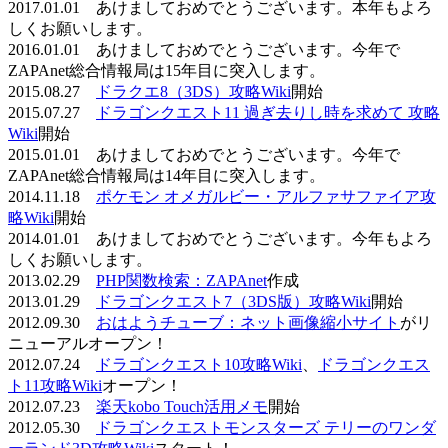
2017.01.01 あけましておめでとうございます。本年もよろ
しくお願いします。
2016.01.01 あけましておめでとうございます。今年で
ZAPAnet総合情報局は15年目に突入します。
2015.08.27
ドラクエ8（3DS）攻略Wiki
開始
2015.07.27
ドラゴンクエスト11 過ぎ去りし時を求めて 攻略
Wiki
開始
2015.01.01 あけましておめでとうございます。今年で
ZAPAnet総合情報局は14年目に突入します。
2014.11.18
ポケモン オメガルビー・アルファサファイア攻
略Wiki
開始
2014.01.01 あけましておめでとうございます。今年もよろ
しくお願いします。
2013.02.29
PHP関数検索：ZAPAnet
作成
2013.01.29
ドラゴンクエスト7（3DS版）攻略Wiki
開始
2012.09.30
おはようチューブ：ネット画像縮小サイト
がリ
ニューアルオープン！
2012.07.24
ドラゴンクエスト10攻略Wiki
、
ドラゴンクエス
ト11攻略Wiki
オープン！
2012.07.23
楽天kobo Touch活用メモ
開始
2012.05.30
ドラゴンクエストモンスターズ テリーのワンダ