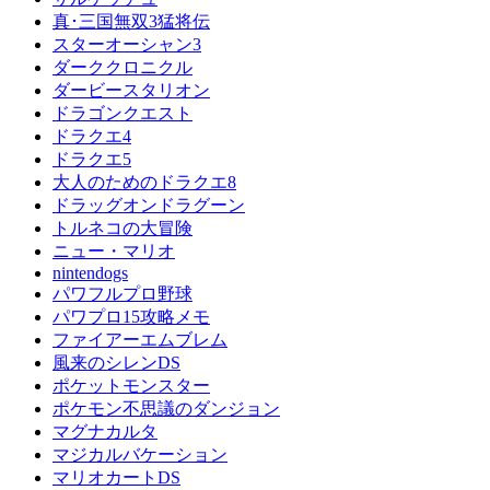
真･三国無双3猛将伝
スターオーシャン3
ダーククロニクル
ダービースタリオン
ドラゴンクエスト
ドラクエ4
ドラクエ5
大人のためのドラクエ8
ドラッグオンドラグーン
トルネコの大冒険
ニュー・マリオ
nintendogs
パワフルプロ野球
パワプロ15攻略メモ
ファイアーエムブレム
風来のシレンDS
ポケットモンスター
ポケモン不思議のダンジョン
マグナカルタ
マジカルバケーション
マリオカートDS