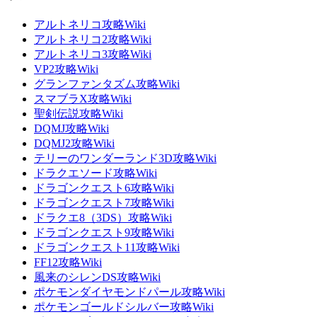
アルトネリコ攻略Wiki
アルトネリコ2攻略Wiki
アルトネリコ3攻略Wiki
VP2攻略Wiki
グランファンタズム攻略Wiki
スマブラX攻略Wiki
聖剣伝説攻略Wiki
DQMJ攻略Wiki
DQMJ2攻略Wiki
テリーのワンダーランド3D攻略Wiki
ドラクエソード攻略Wiki
ドラゴンクエスト6攻略Wiki
ドラゴンクエスト7攻略Wiki
ドラクエ8（3DS）攻略Wiki
ドラゴンクエスト9攻略Wiki
ドラゴンクエスト11攻略Wiki
FF12攻略Wiki
風来のシレンDS攻略Wiki
ポケモンダイヤモンドパール攻略Wiki
ポケモンゴールドシルバー攻略Wiki