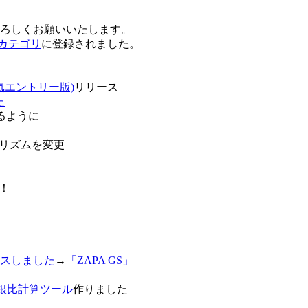
卒よろしくお願いいたします。
o!カテゴリ
に登録されました。
気エントリー版)
リリース
た
るように
リズムを変更
！
スしました
→
「ZAPA GS」
白銀比計算ツール
作りました