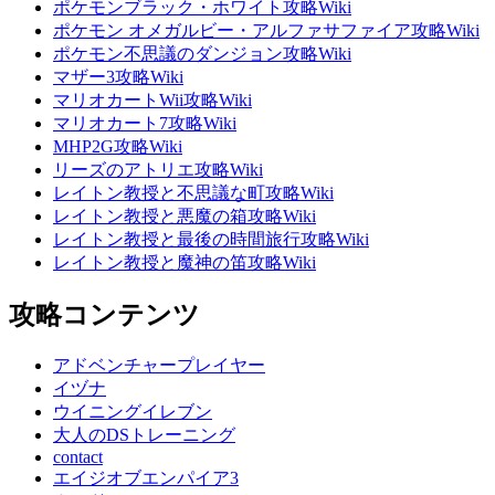
ポケモンブラック・ホワイト攻略Wiki
ポケモン オメガルビー・アルファサファイア攻略Wiki
ポケモン不思議のダンジョン攻略Wiki
マザー3攻略Wiki
マリオカートWii攻略Wiki
マリオカート7攻略Wiki
MHP2G攻略Wiki
リーズのアトリエ攻略Wiki
レイトン教授と不思議な町攻略Wiki
レイトン教授と悪魔の箱攻略Wiki
レイトン教授と最後の時間旅行攻略Wiki
レイトン教授と魔神の笛攻略Wiki
攻略コンテンツ
アドベンチャープレイヤー
イヅナ
ウイニングイレブン
大人のDSトレーニング
contact
エイジオブエンパイア3