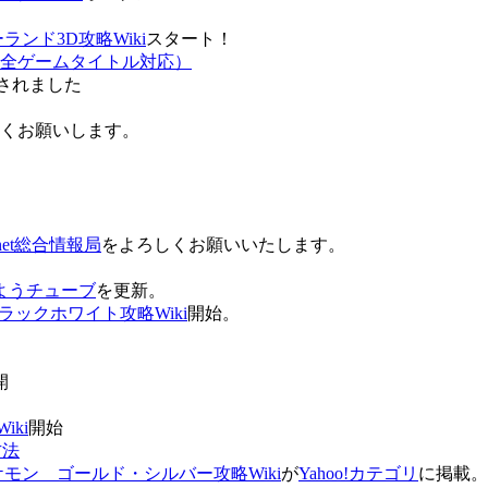
ンド3D攻略Wiki
スタート！
全ゲームタイトル対応）
されました
ろしくお願いします。
net総合情報局
をよろしくお願いいたします。
 おはようチューブ
を更新。
ラックホワイト攻略Wiki
開始。
。
開
ki
開始
方法
ケモン ゴールド・シルバー攻略Wiki
が
Yahoo!カテゴリ
に掲載。