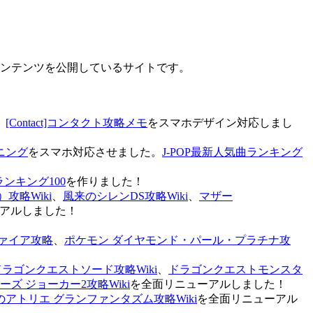
なコンテンツを公開しているサイトです。
、
[Contact]コンタクト攻略メモ
をスマホデザイン対応しまし
ニング
をスマホ対応させました。
J-POP最新人気曲ランキング
ランキング100
を作りました！
攻略Wiki
、
風来のシレンDS攻略Wiki
、
マザー
アルしました！
ァイア攻略
、
ポケモン ダイヤモンド・パール・プラチナ攻
ドラゴンクエストソード攻略Wiki
、
ドラゴンクエストモンスタ
ズ ジョーカー2攻略Wiki
を全面リニューアルしました！
のアトリエ グランファンタズム攻略Wiki
を全面リニューアル