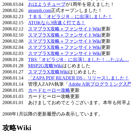
2008.03.04
おはようチューブ
が1周年を迎えました！
2008.02.26
airappli.com
正式オープンしました！
2008.02.23
ＴＢＳ「オビラジＲ」に出演しました！
2008.02.15
ATOKなら3倍速く打てる！
2008.02.12
スマブラX攻略＋ファンサイトWiki
更新
2008.02.10
スマブラX攻略＋ファンサイトWiki
更新
2008.02.08
スマブラX攻略＋ファンサイトWiki
更新
2008.02.04
スマブラX攻略＋ファンサイトWiki
更新
2008.02.03
スマブラX攻略＋ファンサイトWiki
更新
2008.01.28
TBS「オビラジR」に出演しました！…たぶん…
2008.01.28
MHP2G攻略Wiki
はじめました
2008.01.27
スマブラX攻略Wiki
はじめました
2008.01.14
「ZAPA PDF READER DS」リリースしました！
2008.01.14 管理人ZAPA執筆「
Adobe AIRプログラミング入
2008.01.05
カードヒーロー攻略
更新
2008.01.03 カードヒーロー攻略更新
2008.01.01 あけましておめでとうございます。本年も何
2008年1月以降の更新履歴のみ表示しています。
攻略Wiki