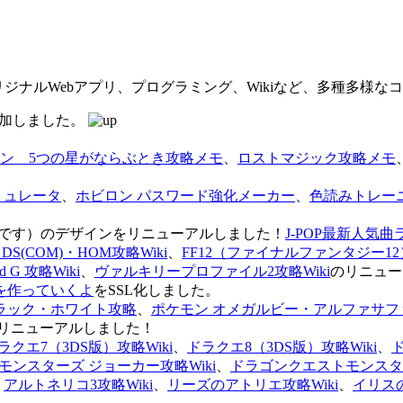
オリジナルWebアプリ、プログラミング、Wikiなど、多種多様
を追加しました。
ン 5つの星がならぶとき攻略メモ
、
ロストマジック攻略メモ
ミュレータ
、
ホビロン パスワード強化メーカー
、
色読みトレー
のページです）のデザインをリニューアルしました！
J-POP最新人気曲
S(COM)・HOM攻略Wiki
、
FF12（ファイナルファンタジー12）
G 攻略Wiki
、
ヴァルキリープロファイル2攻略Wiki
のリニュー
を作っていくよ
をSSL化しました。
ラック・ホワイト攻略
、
ポケモン オメガルビー・アルファサフ
リニューアルしました！
ラクエ7（3DS版）攻略Wiki
、
ドラクエ8（3DS版）攻略Wiki
、
ンスターズ ジョーカー攻略Wiki
、
ドラゴンクエストモンスター
、
アルトネリコ3攻略Wiki
、
リーズのアトリエ攻略Wiki
、
イリス