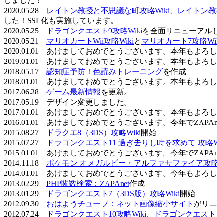
しました！
2020.05.28
レイトン教授と不思議な町攻略Wiki
、
レイトン教
した！SSL化も実施しています。
2020.05.25
ドラゴンクエスト9攻略Wiki
を全面リニューアル
2020.05.21
マリオカートWii攻略Wiki
と
マリオカート7攻略Wik
2020.01.01 あけましておめでとうございます。本年もよ
2019.01.01 あけましておめでとうございます。本年もよ
2018.05.17
認知症予防！色読みトレーニング
を作成
2018.01.01 あけましておめでとうございます。本年もよ
2017.06.28
ゲーム最新情報
を更新。
2017.05.19 デザイン変更しました。
2017.01.01 あけましておめでとうございます。本年もよ
2016.01.01 あけましておめでとうございます。今年でZAP
2015.08.27
ドラクエ8（3DS）攻略Wiki
開始
2015.07.27
ドラゴンクエスト11 過ぎ去りし時を求めて 攻略Wi
2015.01.01 あけましておめでとうございます。今年でZAP
2014.11.18
ポケモン オメガルビー・アルファサファイア攻略W
2014.01.01 あけましておめでとうございます。今年もよ
2013.02.29
PHP関数検索：ZAPAnet
作成
2013.01.29
ドラゴンクエスト7（3DS版）攻略Wiki
開始
2012.09.30
おはようチューブ：ネット画像縮小サイト
がリニ
2012.07.24
ドラゴンクエスト10攻略Wiki
、
ドラゴンクエスト11