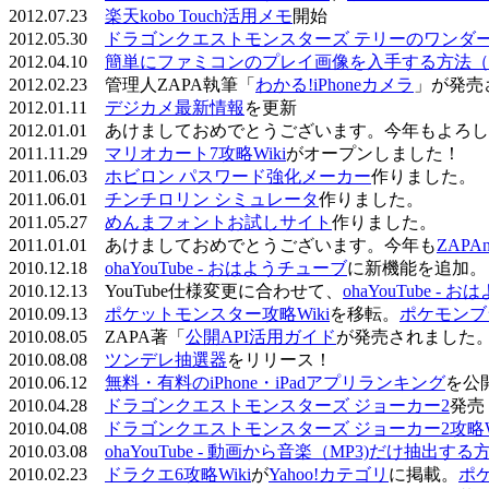
2012.07.23
楽天kobo Touch活用メモ
開始
2012.05.30
ドラゴンクエストモンスターズ テリーのワンダーラ
2012.04.10
簡単にファミコンのプレイ画像を入手する方法（
2012.02.23 管理人ZAPA執筆「
わかる!iPhoneカメラ
」が発売
2012.01.11
デジカメ最新情報
を更新
2012.01.01 あけましておめでとうございます。今年もよ
2011.11.29
マリオカート7攻略Wiki
がオープンしました！
2011.06.03
ホビロン パスワード強化メーカー
作りました。
2011.06.01
チンチロリン シミュレータ
作りました。
2011.05.27
めんまフォントお試しサイト
作りました。
2011.01.01 あけましておめでとうございます。今年も
ZAPA
2010.12.18
ohaYouTube - おはようチューブ
に新機能を追加。
2010.12.13 YouTube仕様変更に合わせて、
ohaYouTube -
2010.09.13
ポケットモンスター攻略Wiki
を移転。
ポケモンブ
2010.08.05 ZAPA著「
公開API活用ガイド
が発売されました
2010.08.08
ツンデレ抽選器
をリリース！
2010.06.12
無料・有料のiPhone・iPadアプリランキング
を公
2010.04.28
ドラゴンクエストモンスターズ ジョーカー2
発売
2010.04.08
ドラゴンクエストモンスターズ ジョーカー2攻略Wi
2010.03.08
ohaYouTube - 動画から音楽（MP3)だけ抽出する
2010.02.23
ドラクエ6攻略Wiki
が
Yahoo!カテゴリ
に掲載。
ポ