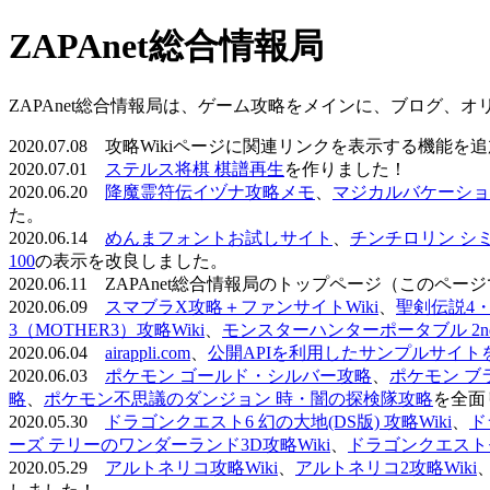
ZAPAnet総合情報局
ZAPAnet総合情報局は、ゲーム攻略をメインに、ブログ、
2020.07.08 攻略Wikiページに関連リンクを表示する機能
2020.07.01
ステルス将棋 棋譜再生
を作りました！
2020.06.20
降魔霊符伝イヅナ攻略メモ
、
マジカルバケーショ
た。
2020.06.14
めんまフォントお試しサイト
、
チンチロリン シ
100
の表示を改良しました。
2020.06.11 ZAPAnet総合情報局のトップページ（こ
2020.06.09
スマブラX攻略＋ファンサイトWiki
、
聖剣伝説4・D
3（MOTHER3）攻略Wiki
、
モンスターハンターポータブル 2nd 
2020.06.04
airappli.com
、
公開APIを利用したサンプルサイト
2020.06.03
ポケモン ゴールド・シルバー攻略
、
ポケモン ブ
略
、
ポケモン不思議のダンジョン 時・闇の探検隊攻略
を全面
2020.05.30
ドラゴンクエスト6 幻の大地(DS版) 攻略Wiki
、
ド
ーズ テリーのワンダーランド3D攻略Wiki
、
ドラゴンクエストモ
2020.05.29
アルトネリコ攻略Wiki
、
アルトネリコ2攻略Wiki