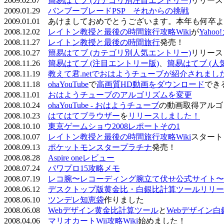
2009.02.07
簡易はてブ (カテゴリ別注目エントリー)
リリース
2009.01.29
バンブーブレードPSP それからの挑戦
2009.01.01 あけましておめでとうございます。本年も何
2008.12.02
レイトン教授と最後の時間旅行攻略Wiki
が
Yaho
2008.11.27
レイトン教授と最後の時間旅行
発売！
2008.10.27
簡易はてブ (カテゴリ別人気エントリー)
リリース
2008.11.26
簡易はてブ (注目エントリー版)
、
簡易はてブ (人
2008.11.19
教えて君.netでおはようチューブが紹介されまし
2008.11.18
ohaYouTube
で
高画質HD動画をダウンロード
でき
2008.11.01
おはようチューブのアルゴリズムを変更
2008.10.24
ohaYouTube - おはようチューブ
の動画取得アルゴ
2008.10.23
はてはてブラウザー
を
リリースしました！
2008.10.10
東京ゲームショウ2008レポートその1
2008.10.07
レイトン教授と最後の時間旅行攻略Wiki
スタート
2008.09.13
ポケットモンスタープラチナ
発売！
2008.08.28
Aspire oneレビュー
2008.07.24
パワプロ15攻略メモ
2008.07.19
レコ腕〜レコーディング腕立て伏せ公式サイト〜
2008.06.12
デスクトップ版黄金比・白銀比計算ツールリリー
2008.06.10
ツンデレ知恵袋
作りました
2008.06.08
Webデザイン黄金比計算ツール
と
Webデザイン
2008.04.06
マリオカートWii攻略Wiki
始めました！