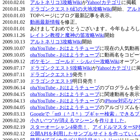
2010.02.01
アルトネリコ3攻略Wiki
が
Yahoo!カテゴリ
に掲載
2010.01.28
ドラゴンクエスト6幻の大地攻略Wiki
開始、
アル
2010.01.03 TOPページにブログ最新記事を表示。
2010.01.02
動画最新情報
を修正。
2010.01.01 あけましておめでとうございます。今年もよ
2009.11.26
レイトン教授と魔神の笛攻略Wiki
開始
2009.10.13
アルトネリコ3攻略Wiki
開始
2009.10.07
ohaYouTube - おはようチューブ
に現在の人気動画
2009.10.05
ohaYouTube - おはようチューブ
に動画名をコピー
2009.09.12
ポケモン ゴールド・シルバー攻略Wiki
オープン
2009.07.17
ドラゴンクエスト9攻略Wiki
が
Yahoo!カテゴリ
に
2009.07.11
ドラゴンクエスト9
発売！
2009.07.10
ドラゴンクエスト9
明日発売！
2009.06.14
ohaYouTube - おはようチューブ
のプログラムを全
2009.04.15
ohaYouTube - おはようチューブ
に関連動画を表示
2009.04.13
ohaYouTube - おはようチューブ
の
iPhone対応
2009.04.05
ohaYouTube - おはようチューブ
のアルゴリズムを
2009.03.13
Googleで「m9（＾Д＾）プギャー検索」できる
2009.02.20
小さい“つ”が消えるマシーン
を
作りました
。
2009.02.19
スターオーシャン4発売！
、
アイドルマスターSP
2009.02.12
公開APIを利用したサンプルサイトを作っていく