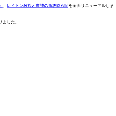
i
、
レイトン教授と魔神の笛攻略Wiki
を全面リニューアルしま
りました。