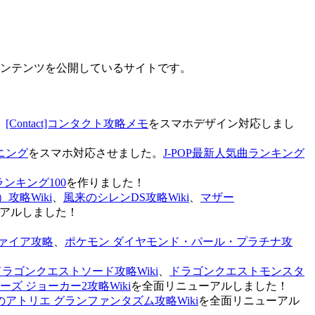
なコンテンツを公開しているサイトです。
、
[Contact]コンタクト攻略メモ
をスマホデザイン対応しまし
ニング
をスマホ対応させました。
J-POP最新人気曲ランキング
ランキング100
を作りました！
攻略Wiki
、
風来のシレンDS攻略Wiki
、
マザー
アルしました！
ァイア攻略
、
ポケモン ダイヤモンド・パール・プラチナ攻
ドラゴンクエストソード攻略Wiki
、
ドラゴンクエストモンスタ
ズ ジョーカー2攻略Wiki
を全面リニューアルしました！
のアトリエ グランファンタズム攻略Wiki
を全面リニューアル