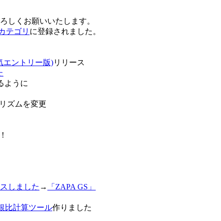
卒よろしくお願いいたします。
o!カテゴリ
に登録されました。
気エントリー版)
リリース
た
るように
リズムを変更
！
スしました
→
「ZAPA GS」
白銀比計算ツール
作りました