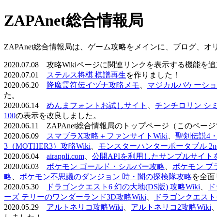
ZAPAnet総合情報局
ZAPAnet総合情報局は、ゲーム攻略をメインに、ブログ、
2020.07.08 攻略Wikiページに関連リンクを表示する機能
2020.07.01
ステルス将棋 棋譜再生
を作りました！
2020.06.20
降魔霊符伝イヅナ攻略メモ
、
マジカルバケーショ
た。
2020.06.14
めんまフォントお試しサイト
、
チンチロリン シ
100
の表示を改良しました。
2020.06.11 ZAPAnet総合情報局のトップページ（こ
2020.06.09
スマブラX攻略＋ファンサイトWiki
、
聖剣伝説4・D
3（MOTHER3）攻略Wiki
、
モンスターハンターポータブル 2nd 
2020.06.04
airappli.com
、
公開APIを利用したサンプルサイト
2020.06.03
ポケモン ゴールド・シルバー攻略
、
ポケモン ブ
略
、
ポケモン不思議のダンジョン 時・闇の探検隊攻略
を全面
2020.05.30
ドラゴンクエスト6 幻の大地(DS版) 攻略Wiki
、
ド
ーズ テリーのワンダーランド3D攻略Wiki
、
ドラゴンクエストモ
2020.05.29
アルトネリコ攻略Wiki
、
アルトネリコ2攻略Wiki