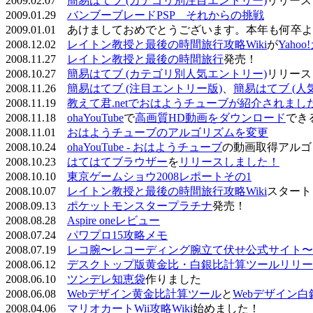
2009.02.07
簡易はてブ (カテゴリ別注目エントリー)
リリース
2009.01.29
バンブーブレードPSP それからの挑戦
2009.01.01 あけましておめでとうございます。本年も何
2008.12.02
レイトン教授と最後の時間旅行攻略Wiki
が
Yaho
2008.11.27
レイトン教授と最後の時間旅行
発売！
2008.10.27
簡易はてブ (カテゴリ別人気エントリー)
リリース
2008.11.26
簡易はてブ (注目エントリー版)
、
簡易はてブ (人
2008.11.19
教えて君.netでおはようチューブが紹介されまし
2008.11.18
ohaYouTube
で
高画質HD動画をダウンロード
でき
2008.11.01
おはようチューブのアルゴリズムを変更
2008.10.24
ohaYouTube - おはようチューブ
の動画取得アルゴ
2008.10.23
はてはてブラウザー
を
リリースしました！
2008.10.10
東京ゲームショウ2008レポートその1
2008.10.07
レイトン教授と最後の時間旅行攻略Wiki
スタート
2008.09.13
ポケットモンスタープラチナ
発売！
2008.08.28
Aspire oneレビュー
2008.07.24
パワプロ15攻略メモ
2008.07.19
レコ腕〜レコーディング腕立て伏せ公式サイト〜
2008.06.12
デスクトップ版黄金比・白銀比計算ツールリリー
2008.06.10
ツンデレ知恵袋
作りました
2008.06.08
Webデザイン黄金比計算ツール
と
Webデザイン
2008.04.06
マリオカートWii攻略Wiki
始めました！