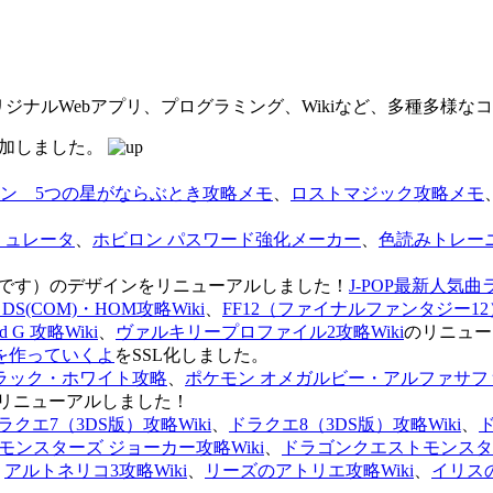
オリジナルWebアプリ、プログラミング、Wikiなど、多種多様
を追加しました。
ン 5つの星がならぶとき攻略メモ
、
ロストマジック攻略メモ
ミュレータ
、
ホビロン パスワード強化メーカー
、
色読みトレー
のページです）のデザインをリニューアルしました！
J-POP最新人気曲
S(COM)・HOM攻略Wiki
、
FF12（ファイナルファンタジー12）
G 攻略Wiki
、
ヴァルキリープロファイル2攻略Wiki
のリニュー
を作っていくよ
をSSL化しました。
ラック・ホワイト攻略
、
ポケモン オメガルビー・アルファサフ
リニューアルしました！
ラクエ7（3DS版）攻略Wiki
、
ドラクエ8（3DS版）攻略Wiki
、
ンスターズ ジョーカー攻略Wiki
、
ドラゴンクエストモンスター
、
アルトネリコ3攻略Wiki
、
リーズのアトリエ攻略Wiki
、
イリス