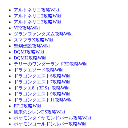
アルトネリコ攻略Wiki
アルトネリコ2攻略Wiki
アルトネリコ3攻略Wiki
VP2攻略Wiki
グランファンタズム攻略Wiki
スマブラX攻略Wiki
聖剣伝説攻略Wiki
DQMJ攻略Wiki
DQMJ2攻略Wiki
テリーのワンダーランド3D攻略Wiki
ドラクエソード攻略Wiki
ドラゴンクエスト6攻略Wiki
ドラゴンクエスト7攻略Wiki
ドラクエ8（3DS）攻略Wiki
ドラゴンクエスト9攻略Wiki
ドラゴンクエスト11攻略Wiki
FF12攻略Wiki
風来のシレンDS攻略Wiki
ポケモンダイヤモンドパール攻略Wiki
ポケモンゴールドシルバー攻略Wiki