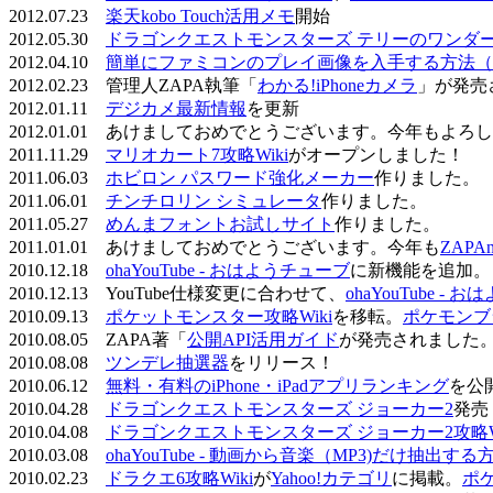
2012.07.23
楽天kobo Touch活用メモ
開始
2012.05.30
ドラゴンクエストモンスターズ テリーのワンダーラ
2012.04.10
簡単にファミコンのプレイ画像を入手する方法（
2012.02.23 管理人ZAPA執筆「
わかる!iPhoneカメラ
」が発売
2012.01.11
デジカメ最新情報
を更新
2012.01.01 あけましておめでとうございます。今年もよ
2011.11.29
マリオカート7攻略Wiki
がオープンしました！
2011.06.03
ホビロン パスワード強化メーカー
作りました。
2011.06.01
チンチロリン シミュレータ
作りました。
2011.05.27
めんまフォントお試しサイト
作りました。
2011.01.01 あけましておめでとうございます。今年も
ZAPA
2010.12.18
ohaYouTube - おはようチューブ
に新機能を追加。
2010.12.13 YouTube仕様変更に合わせて、
ohaYouTube -
2010.09.13
ポケットモンスター攻略Wiki
を移転。
ポケモンブ
2010.08.05 ZAPA著「
公開API活用ガイド
が発売されました
2010.08.08
ツンデレ抽選器
をリリース！
2010.06.12
無料・有料のiPhone・iPadアプリランキング
を公
2010.04.28
ドラゴンクエストモンスターズ ジョーカー2
発売
2010.04.08
ドラゴンクエストモンスターズ ジョーカー2攻略Wi
2010.03.08
ohaYouTube - 動画から音楽（MP3)だけ抽出する
2010.02.23
ドラクエ6攻略Wiki
が
Yahoo!カテゴリ
に掲載。
ポ