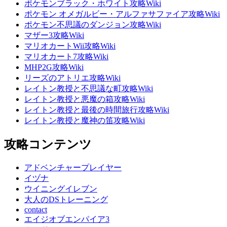
ポケモンブラック・ホワイト攻略Wiki
ポケモン オメガルビー・アルファサファイア攻略Wiki
ポケモン不思議のダンジョン攻略Wiki
マザー3攻略Wiki
マリオカートWii攻略Wiki
マリオカート7攻略Wiki
MHP2G攻略Wiki
リーズのアトリエ攻略Wiki
レイトン教授と不思議な町攻略Wiki
レイトン教授と悪魔の箱攻略Wiki
レイトン教授と最後の時間旅行攻略Wiki
レイトン教授と魔神の笛攻略Wiki
攻略コンテンツ
アドベンチャープレイヤー
イヅナ
ウイニングイレブン
大人のDSトレーニング
contact
エイジオブエンパイア3