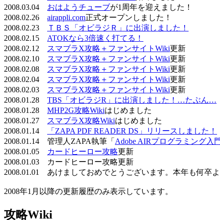
2008.03.04
おはようチューブ
が1周年を迎えました！
2008.02.26
airappli.com
正式オープンしました！
2008.02.23
ＴＢＳ「オビラジＲ」に出演しました！
2008.02.15
ATOKなら3倍速く打てる！
2008.02.12
スマブラX攻略＋ファンサイトWiki
更新
2008.02.10
スマブラX攻略＋ファンサイトWiki
更新
2008.02.08
スマブラX攻略＋ファンサイトWiki
更新
2008.02.04
スマブラX攻略＋ファンサイトWiki
更新
2008.02.03
スマブラX攻略＋ファンサイトWiki
更新
2008.01.28
TBS「オビラジR」に出演しました！…たぶん…
2008.01.28
MHP2G攻略Wiki
はじめました
2008.01.27
スマブラX攻略Wiki
はじめました
2008.01.14
「ZAPA PDF READER DS」リリースしました！
2008.01.14 管理人ZAPA執筆「
Adobe AIRプログラミング入
2008.01.05
カードヒーロー攻略
更新
2008.01.03 カードヒーロー攻略更新
2008.01.01 あけましておめでとうございます。本年も何
2008年1月以降の更新履歴のみ表示しています。
攻略Wiki