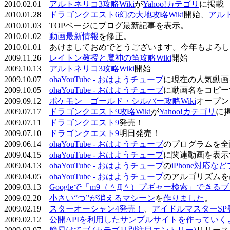
2010.02.01
アルトネリコ3攻略Wiki
が
Yahoo!カテゴリ
に掲載
2010.01.28
ドラゴンクエスト6幻の大地攻略Wiki
開始、
アル
2010.01.03 TOPページにブログ最新記事を表示。
2010.01.02
動画最新情報
を修正。
2010.01.01 あけましておめでとうございます。今年もよ
2009.11.26
レイトン教授と魔神の笛攻略Wiki
開始
2009.10.13
アルトネリコ3攻略Wiki
開始
2009.10.07
ohaYouTube - おはようチューブ
に現在の人気動画
2009.10.05
ohaYouTube - おはようチューブ
に動画名をコピー
2009.09.12
ポケモン ゴールド・シルバー攻略Wiki
オープン
2009.07.17
ドラゴンクエスト9攻略Wiki
が
Yahoo!カテゴリ
に
2009.07.11
ドラゴンクエスト9
発売！
2009.07.10
ドラゴンクエスト9
明日発売！
2009.06.14
ohaYouTube - おはようチューブ
のプログラムを全
2009.04.15
ohaYouTube - おはようチューブ
に関連動画を表示
2009.04.13
ohaYouTube - おはようチューブ
の
iPhone対応
2009.04.05
ohaYouTube - おはようチューブ
のアルゴリズムを
2009.03.13
Googleで「m9（＾Д＾）プギャー検索」できる
2009.02.20
小さい“つ”が消えるマシーン
を
作りました
。
2009.02.19
スターオーシャン4発売！
、
アイドルマスターSP
2009.02.12
公開APIを利用したサンプルサイトを作っていく