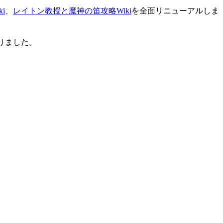
i
、
レイトン教授と魔神の笛攻略Wiki
を全面リニューアルしま
りました。