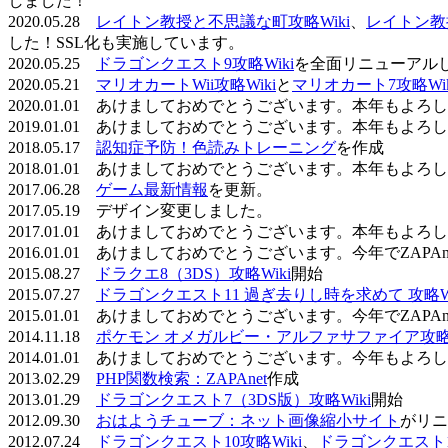
しました！
2020.05.28
レイトン教授と不思議な町攻略Wiki
、
レイトン教
した！SSL化も実施しています。
2020.05.25
ドラゴンクエスト9攻略Wiki
を全面リニューアル
2020.05.21
マリオカートWii攻略Wiki
と
マリオカート7攻略Wik
2020.01.01 あけましておめでとうございます。本年もよ
2019.01.01 あけましておめでとうございます。本年もよ
2018.05.17
認知症予防！色読みトレーニング
を作成
2018.01.01 あけましておめでとうございます。本年もよ
2017.06.28
ゲーム最新情報
を更新。
2017.05.19 デザイン変更しました。
2017.01.01 あけましておめでとうございます。本年もよ
2016.01.01 あけましておめでとうございます。今年でZAP
2015.08.27
ドラクエ8（3DS）攻略Wiki
開始
2015.07.27
ドラゴンクエスト11 過ぎ去りし時を求めて 攻略Wi
2015.01.01 あけましておめでとうございます。今年でZAP
2014.11.18
ポケモン オメガルビー・アルファサファイア攻略W
2014.01.01 あけましておめでとうございます。今年もよ
2013.02.29
PHP関数検索：ZAPAnet
作成
2013.01.29
ドラゴンクエスト7（3DS版）攻略Wiki
開始
2012.09.30
おはようチューブ：ネット画像縮小サイト
がリニ
2012.07.24
ドラゴンクエスト10攻略Wiki
、
ドラゴンクエスト11