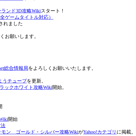
ンド3D攻略Wiki
スタート！
全ゲームタイトル対応）
されました
ろしくお願いします。
net総合情報局
をよろしくお願いいたします。
 おはようチューブ
を更新。
ラックホワイト攻略Wiki
開始。
。
開
ki
開始
方法
ケモン ゴールド・シルバー攻略Wiki
が
Yahoo!カテゴリ
に掲載。