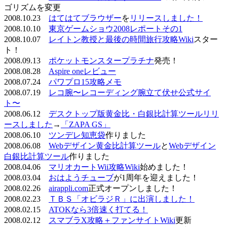
ゴリズムを変更
2008.10.23
はてはてブラウザー
を
リリースしました！
2008.10.10
東京ゲームショウ2008レポートその1
2008.10.07
レイトン教授と最後の時間旅行攻略Wiki
スター
ト！
2008.09.13
ポケットモンスタープラチナ
発売！
2008.08.28
Aspire oneレビュー
2008.07.24
パワプロ15攻略メモ
2008.07.19
レコ腕〜レコーディング腕立て伏せ公式サイ
ト〜
2008.06.12
デスクトップ版黄金比・白銀比計算ツールリリ
ースしました
→
「ZAPA GS」
2008.06.10
ツンデレ知恵袋
作りました
2008.06.08
Webデザイン黄金比計算ツール
と
Webデザイン
白銀比計算ツール
作りました
2008.04.06
マリオカートWii攻略Wiki
始めました！
2008.03.04
おはようチューブ
が1周年を迎えました！
2008.02.26
airappli.com
正式オープンしました！
2008.02.23
ＴＢＳ「オビラジＲ」に出演しました！
2008.02.15
ATOKなら3倍速く打てる！
2008.02.12
スマブラX攻略＋ファンサイトWiki
更新