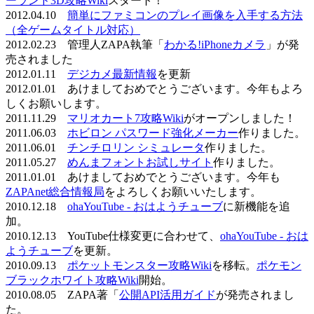
ーランド3D攻略Wiki
スタート！
2012.04.10
簡単にファミコンのプレイ画像を入手する方法
（全ゲームタイトル対応）
2012.02.23 管理人ZAPA執筆「
わかる!iPhoneカメラ
」が発
売されました
2012.01.11
デジカメ最新情報
を更新
2012.01.01 あけましておめでとうございます。今年もよろ
しくお願いします。
2011.11.29
マリオカート7攻略Wiki
がオープンしました！
2011.06.03
ホビロン パスワード強化メーカー
作りました。
2011.06.01
チンチロリン シミュレータ
作りました。
2011.05.27
めんまフォントお試しサイト
作りました。
2011.01.01 あけましておめでとうございます。今年も
ZAPAnet総合情報局
をよろしくお願いいたします。
2010.12.18
ohaYouTube - おはようチューブ
に新機能を追
加。
2010.12.13 YouTube仕様変更に合わせて、
ohaYouTube - おは
ようチューブ
を更新。
2010.09.13
ポケットモンスター攻略Wiki
を移転。
ポケモン
ブラックホワイト攻略Wiki
開始。
2010.08.05 ZAPA著「
公開API活用ガイド
が発売されまし
た。