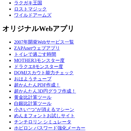
ラクガキ王国
ロストマジック
ワイルドアームズ
オリジナルWebアプリ
2007年開発Webサービス一覧
ZAPAnetウェブアプリ
トイレで過ごす時間
MOTHER3モンスター度
ドラクエ8モンスター度
DQMJスカウト能力チェック
おはようチューブ
超かんたんPDF作成！
超かんたん3D円グラフ作成！
黄金比計算ツール
白銀比計算ツール
小さい“つ”が消えるマシーン
めんまフォントお試しサイト
チンチロリン シミュレータ
ホビロン パスワード強化メーカー