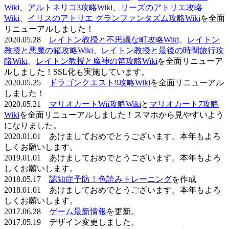
Wiki
、
アルトネリコ3攻略Wiki
、
リーズのアトリエ攻略
Wiki
、
イリスのアトリエ グランファンタズム攻略Wiki
を全面
リニューアルしました！
2020.05.28
レイトン教授と不思議な町攻略Wiki
、
レイトン
教授と悪魔の箱攻略Wiki
、
レイトン教授と最後の時間旅行攻
略Wiki
、
レイトン教授と魔神の笛攻略Wiki
を全面リニューア
ルしました！SSL化も実施しています。
2020.05.25
ドラゴンクエスト9攻略Wiki
を全面リニューアル
しました！
2020.05.21
マリオカートWii攻略Wiki
と
マリオカート7攻略
Wiki
を全面リニューアルしました！スマホから見やすいよう
になりました。
2020.01.01 あけましておめでとうございます。本年もよろ
しくお願いします。
2019.01.01 あけましておめでとうございます。本年もよろ
しくお願いします。
2018.05.17
認知症予防！色読みトレーニング
を作成
2018.01.01 あけましておめでとうございます。本年もよろ
しくお願いします。
2017.06.28
ゲーム最新情報
を更新。
2017.05.19 デザイン変更しました。