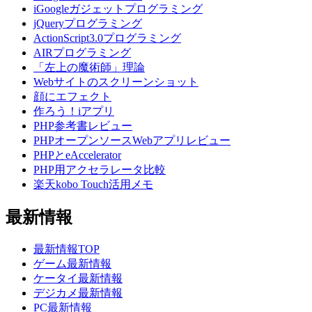
iGoogleガジェットプログラミング
jQueryプログラミング
ActionScript3.0プログラミング
AIRプログラミング
「左上の魔術師」理論
Webサイトのスクリーンショット
顔にエフェクト
作ろう！iアプリ
PHP参考書レビュー
PHPオープンソースWebアプリレビュー
PHPとeAccelerator
PHP用アクセラレータ比較
楽天kobo Touch活用メモ
最新情報
最新情報TOP
ゲーム最新情報
ケータイ最新情報
デジカメ最新情報
PC最新情報