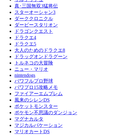
真･三国無双3猛将伝
スターオーシャン3
ダーククロニクル
ダービースタリオン
ドラゴンクエスト
ドラクエ4
ドラクエ5
大人のためのドラクエ8
ドラッグオンドラグーン
トルネコの大冒険
ニュー・マリオ
nintendogs
パワフルプロ野球
パワプロ15攻略メモ
ファイアーエムブレム
風来のシレンDS
ポケットモンスター
ポケモン不思議のダンジョン
マグナカルタ
マジカルバケーション
マリオカートDS