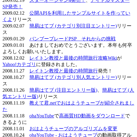
2009.02.19
スターオーシャン4発売！
、
アイドルマスター
SP発売！
2009.02.12
公開APIを利用したサンプルサイトを作ってい
くよ
リリース
2009.02.07
簡易はてブ (カテゴリ別注目エントリー)
リリー
ス
2009.01.29
バンブーブレードPSP それからの挑戦
2009.01.01 あけましておめでとうございます。本年も何卒
よろしくお願いいたします。
2008.12.02
レイトン教授と最後の時間旅行攻略Wiki
が
Yahoo!カテゴリ
に登録されました。
2008.11.27
レイトン教授と最後の時間旅行
発売！
2008.10.27
簡易はてブ (カテゴリ別人気エントリー)
リリー
ス
2008.11.26
簡易はてブ (注目エントリー版)
、
簡易はてブ (人
気エントリー版)
リリース
2008.11.19
教えて君.netでおはようチューブが紹介されまし
た
2008.11.18
ohaYouTube
で
高画質HD動画をダウンロード
で
きるように
2008.11.01
おはようチューブのアルゴリズムを変更
2008.10.24
ohaYouTube - おはようチューブ
の動画取得アル