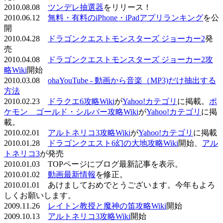
2010.08.08
ツンデレ抽選器
をリリース！
2010.06.12
無料・有料のiPhone・iPadアプリランキング
を公
開
2010.04.28
ドラゴンクエストモンスターズ ジョーカー2
発
売
2010.04.08
ドラゴンクエストモンスターズ ジョーカー2攻
略Wiki
開始
2010.03.08
ohaYouTube - 動画から音楽（MP3)だけ抽出する
方法
2010.02.23
ドラクエ6攻略Wiki
が
Yahoo!カテゴリ
に掲載。
ポ
ケモン ゴールド・シルバー攻略Wiki
が
Yahoo!カテゴリ
に掲
載。
2010.02.01
アルトネリコ3攻略Wiki
が
Yahoo!カテゴリ
に掲載
2010.01.28
ドラゴンクエスト6幻の大地攻略Wiki
開始、
アル
トネリコ3
が発売
2010.01.03 TOPページにブログ最新記事を表示。
2010.01.02
動画最新情報
を修正。
2010.01.01 あけましておめでとうございます。今年もよろ
しくお願いします。
2009.11.26
レイトン教授と魔神の笛攻略Wiki
開始
2009.10.13
アルトネリコ3攻略Wiki
開始