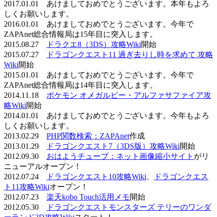
2017.01.01 あけましておめでとうございます。本年もよろ
しくお願いします。
2016.01.01 あけましておめでとうございます。今年で
ZAPAnet総合情報局は15年目に突入します。
2015.08.27
ドラクエ8（3DS）攻略Wiki
開始
2015.07.27
ドラゴンクエスト11 過ぎ去りし時を求めて 攻略
Wiki
開始
2015.01.01 あけましておめでとうございます。今年で
ZAPAnet総合情報局は14年目に突入します。
2014.11.18
ポケモン オメガルビー・アルファサファイア攻
略Wiki
開始
2014.01.01 あけましておめでとうございます。今年もよろ
しくお願いします。
2013.02.29
PHP関数検索：ZAPAnet
作成
2013.01.29
ドラゴンクエスト7（3DS版）攻略Wiki
開始
2012.09.30
おはようチューブ：ネット画像縮小サイト
がリ
ニューアルオープン！
2012.07.24
ドラゴンクエスト10攻略Wiki
、
ドラゴンクエス
ト11攻略Wiki
オープン！
2012.07.23
楽天kobo Touch活用メモ
開始
2012.05.30
ドラゴンクエストモンスターズ テリーのワンダ