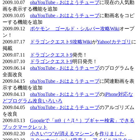
2009.10.07
ohaYouTube - おはようチューブ
に現在の人気動
画を表示する機能を追加
2009.10.05
ohaYouTube - おはようチューブ
に動画名をコピ
ーする機能を追加
2009.09.12
ポケモン ゴールド・シルバー攻略Wiki
オープ
ン！
2009.07.17
ドラゴンクエスト9攻略Wiki
が
Yahoo!カテゴリ
に
掲載
2009.07.11
ドラゴンクエスト9
発売！
2009.07.10
ドラゴンクエスト9
明日発売！
2009.06.14
ohaYouTube - おはようチューブ
のプログラムを
全面改良
2009.04.15
ohaYouTube - おはようチューブ
に関連動画を表
示する機能を追加
2009.04.13
ohaYouTube - おはようチューブ
の
iPhone対応な
どプログラム改良いろいろ
2009.04.05
ohaYouTube - おはようチューブ
のアルゴリズム
を改良
2009.03.13
Googleで「m9（＾Д＾）プギャー検索」できる
ブックマークレット
2009.02.20
小さい“つ”が消えるマシーン
を
作りました
。