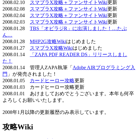
2008.02.10
スマブラX攻略＋ファンサイトWiki
更新
2008.02.08
スマブラX攻略＋ファンサイトWiki
更新
2008.02.04
スマブラX攻略＋ファンサイトWiki
更新
2008.02.03
スマブラX攻略＋ファンサイトWiki
更新
2008.01.28
TBS「オビラジR」に出演しました！…たぶ
ん…
2008.01.28
MHP2G攻略Wiki
はじめました
2008.01.27
スマブラX攻略Wiki
はじめました
2008.01.14
「ZAPA PDF READER DS」リリースしまし
た！
2008.01.14 管理人ZAPA執筆「
Adobe AIRプログラミング入
門
」が発売されました！
2008.01.05
カードヒーロー攻略
更新
2008.01.03 カードヒーロー攻略更新
2008.01.01 あけましておめでとうございます。本年も何卒
よろしくお願いいたします。
2008年1月以降の更新履歴のみ表示しています。
攻略Wiki