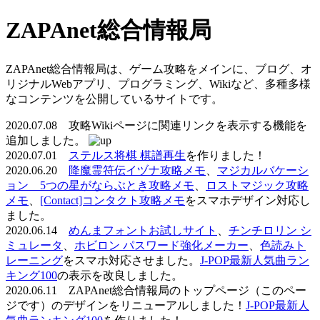
ZAPAnet総合情報局
ZAPAnet総合情報局は、ゲーム攻略をメインに、ブログ、オ
リジナルWebアプリ、プログラミング、Wikiなど、多種多様
なコンテンツを公開しているサイトです。
2020.07.08 攻略Wikiページに関連リンクを表示する機能を
追加しました。
2020.07.01
ステルス将棋 棋譜再生
を作りました！
2020.06.20
降魔霊符伝イヅナ攻略メモ
、
マジカルバケーシ
ョン 5つの星がならぶとき攻略メモ
、
ロストマジック攻略
メモ
、
[Contact]コンタクト攻略メモ
をスマホデザイン対応し
ました。
2020.06.14
めんまフォントお試しサイト
、
チンチロリン シ
ミュレータ
、
ホビロン パスワード強化メーカー
、
色読みト
レーニング
をスマホ対応させました。
J-POP最新人気曲ラン
キング100
の表示を改良しました。
2020.06.11 ZAPAnet総合情報局のトップページ（このペー
ジです）のデザインをリニューアルしました！
J-POP最新人