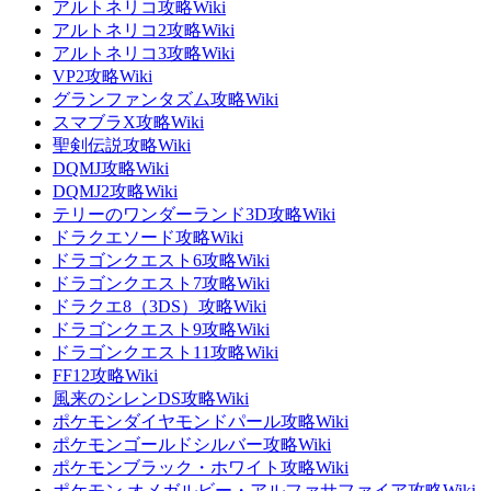
アルトネリコ攻略Wiki
アルトネリコ2攻略Wiki
アルトネリコ3攻略Wiki
VP2攻略Wiki
グランファンタズム攻略Wiki
スマブラX攻略Wiki
聖剣伝説攻略Wiki
DQMJ攻略Wiki
DQMJ2攻略Wiki
テリーのワンダーランド3D攻略Wiki
ドラクエソード攻略Wiki
ドラゴンクエスト6攻略Wiki
ドラゴンクエスト7攻略Wiki
ドラクエ8（3DS）攻略Wiki
ドラゴンクエスト9攻略Wiki
ドラゴンクエスト11攻略Wiki
FF12攻略Wiki
風来のシレンDS攻略Wiki
ポケモンダイヤモンドパール攻略Wiki
ポケモンゴールドシルバー攻略Wiki
ポケモンブラック・ホワイト攻略Wiki
ポケモン オメガルビー・アルファサファイア攻略Wiki