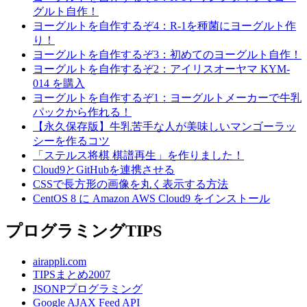
グルト自作！
ヨーグルトを自作するぞ4：R-1を種菌にヨーグルト作
り！
ヨーグルトを自作するぞ3：初めてのヨーグルト自作！
ヨーグルトを自作するぞ2：アイリスオーヤマ KYM-
014 を購入
ヨーグルトを自作するぞ1：ヨーグルトメーカーで牛乳
パックから作れる！
【永久保存版】牛乳苦手な人が美味しいマンゴーラッ
シーを作るコツ
「ステルス将棋 棋譜再生」を作りました！
Cloud9とGitHubを連携させる
CSSで長方形の画像を丸く表示する方法
CentOS 8 に Amazon AWS Cloud9 をインストール
プログラミングTIPS
airappli.com
TIPSまとめ2007
JSONPプログラミング
Google AJAX Feed API