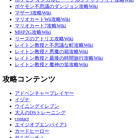
ポケモン不思議のダンジョン攻略Wiki
マザー3攻略Wiki
マリオカートWii攻略Wiki
マリオカート7攻略Wiki
MHP2G攻略Wiki
リーズのアトリエ攻略Wiki
レイトン教授と不思議な町攻略Wiki
レイトン教授と悪魔の箱攻略Wiki
レイトン教授と最後の時間旅行攻略Wiki
レイトン教授と魔神の笛攻略Wiki
攻略コンテンツ
アドベンチャープレイヤー
イヅナ
ウイニングイレブン
大人のDSトレーニング
contact
エイジオブエンパイア3
カードヒーロー
サルゲッチュ