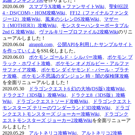
気曲ランキング100
を作りました！
2020.06.09
スマブラX攻略＋ファンサイトWiki
、
聖剣伝説
4・DS(COM)・HOM攻略Wiki
、
FF12（ファイナルファンタ
ジー12）攻略Wiki
、
風来のシレンDS攻略Wiki
、
マザー
3（MOTHER3）攻略Wiki
、
モンスターハンターポータブル
2nd G 攻略Wiki
、
ヴァルキリープロファイル2攻略Wiki
のリニ
ューアルしました！
2020.06.04
airappli.com
、
公開APIを利用したサンプルサイト
を作っていくよ
をSSL化しました。
2020.06.03
ポケモン ゴールド・シルバー攻略
、
ポケモン ブ
ラック・ホワイト攻略
、
ポケモン オメガルビー・アルファ
サファイア攻略
、
ポケモン ダイヤモンド・パール・プラチ
ナ攻略
、
ポケモン不思議のダンジョン 時・闇の探検隊攻略
を全面リニューアルしました！
2020.05.30
ドラゴンクエスト6 幻の大地(DS版) 攻略Wiki
、
ドラクエ7（3DS版）攻略Wiki
、
ドラクエ8（3DS版）攻略
Wiki
、
ドラゴンクエストソード攻略Wiki
、
ドラゴンクエスト
モンスターズ テリーのワンダーランド3D攻略Wiki
、
ドラゴ
ンクエストモンスターズ ジョーカー攻略Wiki
、
ドラゴンク
エストモンスターズ ジョーカー2攻略Wiki
を全面リニューア
ルしました！
2020.05.29
アルトネリコ攻略Wiki
、
アルトネリコ2攻略