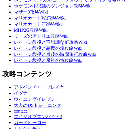
ポケモン不思議のダンジョン攻略Wiki
マザー3攻略Wiki
マリオカートWii攻略Wiki
マリオカート7攻略Wiki
MHP2G攻略Wiki
リーズのアトリエ攻略Wiki
レイトン教授と不思議な町攻略Wiki
レイトン教授と悪魔の箱攻略Wiki
レイトン教授と最後の時間旅行攻略Wiki
レイトン教授と魔神の笛攻略Wiki
攻略コンテンツ
アドベンチャープレイヤー
イヅナ
ウイニングイレブン
大人のDSトレーニング
contact
エイジオブエンパイア3
カードヒーロー
サルゲッチュ