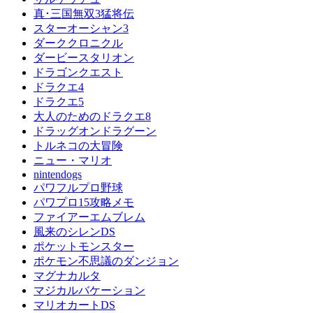
真･三国無双3猛将伝
スターオーシャン3
ダーククロニクル
ダービースタリオン
ドラゴンクエスト
ドラクエ4
ドラクエ5
大人のためのドラクエ8
ドラッグオンドラグーン
トルネコの大冒険
ニュー・マリオ
nintendogs
パワフルプロ野球
パワプロ15攻略メモ
ファイアーエムブレム
風来のシレンDS
ポケットモンスター
ポケモン不思議のダンジョン
マグナカルタ
マジカルバケーション
マリオカートDS