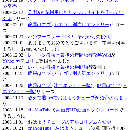
2009.02.19
スターオーシャン4発売！
、
アイドルマスター
SP発売！
2009.02.12
公開APIを利用したサンプルサイトを作ってい
くよ
リリース
2009.02.07
簡易はてブ (カテゴリ別注目エントリー)
リリー
ス
2009.01.29
バンブーブレードPSP それからの挑戦
2009.01.01 あけましておめでとうございます。本年も何卒
よろしくお願いいたします。
2008.12.02
レイトン教授と最後の時間旅行攻略Wiki
が
Yahoo!カテゴリ
に登録されました。
2008.11.27
レイトン教授と最後の時間旅行
発売！
2008.10.27
簡易はてブ (カテゴリ別人気エントリー)
リリー
ス
2008.11.26
簡易はてブ (注目エントリー版)
、
簡易はてブ (人
気エントリー版)
リリース
2008.11.19
教えて君.netでおはようチューブが紹介されまし
た
2008.11.18
ohaYouTube
で
高画質HD動画をダウンロード
で
きるように
2008.11.01
おはようチューブのアルゴリズムを変更
2008.10.24
ohaYouTube - おはようチューブ
の動画取得アル