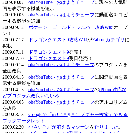
2009.10.07
ohaYouTube - おはようチューブ
に現在の人気動
画を表示する機能を追加
2009.10.05
ohaYouTube - おはようチューブ
に動画名をコピ
ーする機能を追加
2009.09.12
ポケモン ゴールド・シルバー攻略Wiki
オープ
ン！
2009.07.17
ドラゴンクエスト9攻略Wiki
が
Yahoo!カテゴリ
に
掲載
2009.07.11
ドラゴンクエスト9
発売！
2009.07.10
ドラゴンクエスト9
明日発売！
2009.06.14
ohaYouTube - おはようチューブ
のプログラムを
全面改良
2009.04.15
ohaYouTube - おはようチューブ
に関連動画を表
示する機能を追加
2009.04.13
ohaYouTube - おはようチューブ
の
iPhone対応な
どプログラム改良いろいろ
2009.04.05
ohaYouTube - おはようチューブ
のアルゴリズム
を改良
2009.03.13
Googleで「m9（＾Д＾）プギャー検索」できる
ブックマークレット
2009.02.20
小さい“つ”が消えるマシーン
を
作りました
。