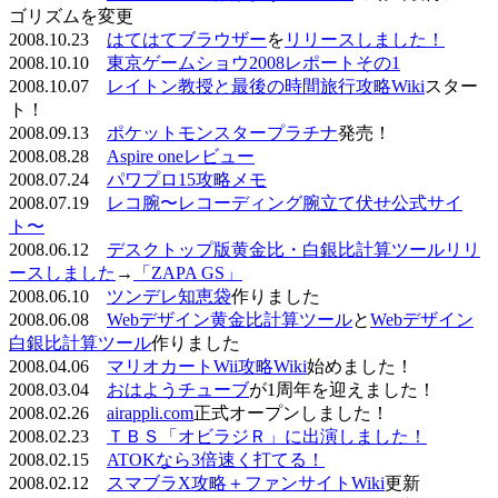
ゴリズムを変更
2008.10.23
はてはてブラウザー
を
リリースしました！
2008.10.10
東京ゲームショウ2008レポートその1
2008.10.07
レイトン教授と最後の時間旅行攻略Wiki
スター
ト！
2008.09.13
ポケットモンスタープラチナ
発売！
2008.08.28
Aspire oneレビュー
2008.07.24
パワプロ15攻略メモ
2008.07.19
レコ腕〜レコーディング腕立て伏せ公式サイ
ト〜
2008.06.12
デスクトップ版黄金比・白銀比計算ツールリリ
ースしました
→
「ZAPA GS」
2008.06.10
ツンデレ知恵袋
作りました
2008.06.08
Webデザイン黄金比計算ツール
と
Webデザイン
白銀比計算ツール
作りました
2008.04.06
マリオカートWii攻略Wiki
始めました！
2008.03.04
おはようチューブ
が1周年を迎えました！
2008.02.26
airappli.com
正式オープンしました！
2008.02.23
ＴＢＳ「オビラジＲ」に出演しました！
2008.02.15
ATOKなら3倍速く打てる！
2008.02.12
スマブラX攻略＋ファンサイトWiki
更新