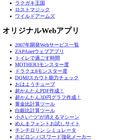
ラクガキ王国
ロストマジック
ワイルドアームズ
オリジナルWebアプリ
2007年開発Webサービス一覧
ZAPAnetウェブアプリ
トイレで過ごす時間
MOTHER3モンスター度
ドラクエ8モンスター度
DQMJスカウト能力チェック
おはようチューブ
超かんたんPDF作成！
超かんたん3D円グラフ作成！
黄金比計算ツール
白銀比計算ツール
小さい“つ”が消えるマシーン
めんまフォントお試しサイト
チンチロリン シミュレータ
ホビロン パスワード強化メーカー