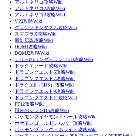
アルトネリコ攻略Wiki
アルトネリコ2攻略Wiki
アルトネリコ3攻略Wiki
VP2攻略Wiki
グランファンタズム攻略Wiki
スマブラX攻略Wiki
聖剣伝説攻略Wiki
DQMJ攻略Wiki
DQMJ2攻略Wiki
テリーのワンダーランド3D攻略Wiki
ドラクエソード攻略Wiki
ドラゴンクエスト6攻略Wiki
ドラゴンクエスト7攻略Wiki
ドラクエ8（3DS）攻略Wiki
ドラゴンクエスト9攻略Wiki
ドラゴンクエスト11攻略Wiki
FF12攻略Wiki
風来のシレンDS攻略Wiki
ポケモンダイヤモンドパール攻略Wiki
ポケモンゴールドシルバー攻略Wiki
ポケモンブラック・ホワイト攻略Wiki
ポケモン オメガルビー・アルファサファイア攻略Wiki