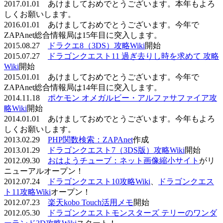
2017.01.01 あけましておめでとうございます。本年もよろ
しくお願いします。
2016.01.01 あけましておめでとうございます。今年で
ZAPAnet総合情報局は15年目に突入します。
2015.08.27
ドラクエ8（3DS）攻略Wiki
開始
2015.07.27
ドラゴンクエスト11 過ぎ去りし時を求めて 攻略
Wiki
開始
2015.01.01 あけましておめでとうございます。今年で
ZAPAnet総合情報局は14年目に突入します。
2014.11.18
ポケモン オメガルビー・アルファサファイア攻
略Wiki
開始
2014.01.01 あけましておめでとうございます。今年もよろ
しくお願いします。
2013.02.29
PHP関数検索：ZAPAnet
作成
2013.01.29
ドラゴンクエスト7（3DS版）攻略Wiki
開始
2012.09.30
おはようチューブ：ネット画像縮小サイト
がリ
ニューアルオープン！
2012.07.24
ドラゴンクエスト10攻略Wiki
、
ドラゴンクエス
ト11攻略Wiki
オープン！
2012.07.23
楽天kobo Touch活用メモ
開始
2012.05.30
ドラゴンクエストモンスターズ テリーのワンダ