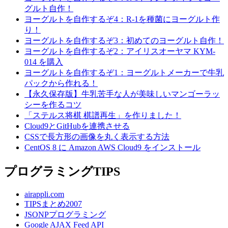
グルト自作！
ヨーグルトを自作するぞ4：R-1を種菌にヨーグルト作
り！
ヨーグルトを自作するぞ3：初めてのヨーグルト自作！
ヨーグルトを自作するぞ2：アイリスオーヤマ KYM-
014 を購入
ヨーグルトを自作するぞ1：ヨーグルトメーカーで牛乳
パックから作れる！
【永久保存版】牛乳苦手な人が美味しいマンゴーラッ
シーを作るコツ
「ステルス将棋 棋譜再生」を作りました！
Cloud9とGitHubを連携させる
CSSで長方形の画像を丸く表示する方法
CentOS 8 に Amazon AWS Cloud9 をインストール
プログラミングTIPS
airappli.com
TIPSまとめ2007
JSONPプログラミング
Google AJAX Feed API