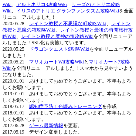
Wiki
、
アルトネリコ3攻略Wiki
、
リーズのアトリエ攻略
Wiki
、
イリスのアトリエ グランファンタズム攻略Wiki
を全面
リニューアルしました！
2020.05.28
レイトン教授と不思議な町攻略Wiki
、
レイトン
教授と悪魔の箱攻略Wiki
、
レイトン教授と最後の時間旅行攻
略Wiki
、
レイトン教授と魔神の笛攻略Wiki
を全面リニューア
ルしました！SSL化も実施しています。
2020.05.25
ドラゴンクエスト9攻略Wiki
を全面リニューアル
しました！
2020.05.21
マリオカートWii攻略Wiki
と
マリオカート7攻略
Wiki
を全面リニューアルしました！スマホから見やすいよう
になりました。
2020.01.01 あけましておめでとうございます。本年もよろ
しくお願いします。
2019.01.01 あけましておめでとうございます。本年もよろ
しくお願いします。
2018.05.17
認知症予防！色読みトレーニング
を作成
2018.01.01 あけましておめでとうございます。本年もよろ
しくお願いします。
2017.06.28
ゲーム最新情報
を更新。
2017.05.19 デザイン変更しました。