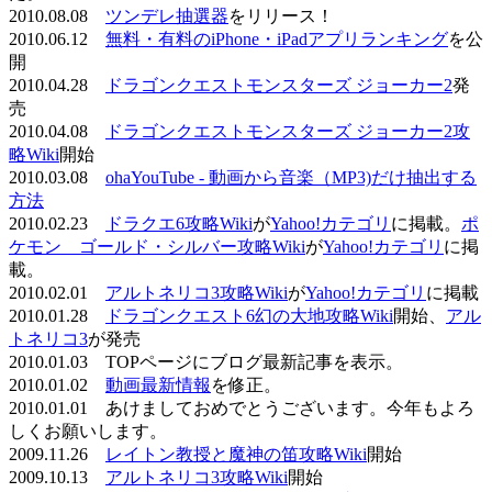
2010.08.08
ツンデレ抽選器
をリリース！
2010.06.12
無料・有料のiPhone・iPadアプリランキング
を公
開
2010.04.28
ドラゴンクエストモンスターズ ジョーカー2
発
売
2010.04.08
ドラゴンクエストモンスターズ ジョーカー2攻
略Wiki
開始
2010.03.08
ohaYouTube - 動画から音楽（MP3)だけ抽出する
方法
2010.02.23
ドラクエ6攻略Wiki
が
Yahoo!カテゴリ
に掲載。
ポ
ケモン ゴールド・シルバー攻略Wiki
が
Yahoo!カテゴリ
に掲
載。
2010.02.01
アルトネリコ3攻略Wiki
が
Yahoo!カテゴリ
に掲載
2010.01.28
ドラゴンクエスト6幻の大地攻略Wiki
開始、
アル
トネリコ3
が発売
2010.01.03 TOPページにブログ最新記事を表示。
2010.01.02
動画最新情報
を修正。
2010.01.01 あけましておめでとうございます。今年もよろ
しくお願いします。
2009.11.26
レイトン教授と魔神の笛攻略Wiki
開始
2009.10.13
アルトネリコ3攻略Wiki
開始