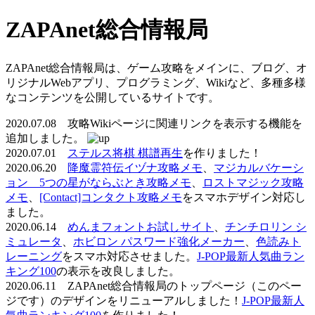
ZAPAnet総合情報局
ZAPAnet総合情報局は、ゲーム攻略をメインに、ブログ、オ
リジナルWebアプリ、プログラミング、Wikiなど、多種多様
なコンテンツを公開しているサイトです。
2020.07.08 攻略Wikiページに関連リンクを表示する機能を
追加しました。
2020.07.01
ステルス将棋 棋譜再生
を作りました！
2020.06.20
降魔霊符伝イヅナ攻略メモ
、
マジカルバケーシ
ョン 5つの星がならぶとき攻略メモ
、
ロストマジック攻略
メモ
、
[Contact]コンタクト攻略メモ
をスマホデザイン対応し
ました。
2020.06.14
めんまフォントお試しサイト
、
チンチロリン シ
ミュレータ
、
ホビロン パスワード強化メーカー
、
色読みト
レーニング
をスマホ対応させました。
J-POP最新人気曲ラン
キング100
の表示を改良しました。
2020.06.11 ZAPAnet総合情報局のトップページ（このペー
ジです）のデザインをリニューアルしました！
J-POP最新人