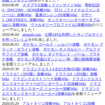
気曲ランキング100
を作りました！
2020.06.09
スマブラX攻略＋ファンサイトWiki
、
聖剣伝説
4・DS(COM)・HOM攻略Wiki
、
FF12（ファイナルファンタ
ジー12）攻略Wiki
、
風来のシレンDS攻略Wiki
、
マザー
3（MOTHER3）攻略Wiki
、
モンスターハンターポータブル
2nd G 攻略Wiki
、
ヴァルキリープロファイル2攻略Wiki
のリニ
ューアルしました！
2020.06.04
airappli.com
、
公開APIを利用したサンプルサイト
を作っていくよ
をSSL化しました。
2020.06.03
ポケモン ゴールド・シルバー攻略
、
ポケモン ブ
ラック・ホワイト攻略
、
ポケモン オメガルビー・アルファ
サファイア攻略
、
ポケモン ダイヤモンド・パール・プラチ
ナ攻略
、
ポケモン不思議のダンジョン 時・闇の探検隊攻略
を全面リニューアルしました！
2020.05.30
ドラゴンクエスト6 幻の大地(DS版) 攻略Wiki
、
ドラクエ7（3DS版）攻略Wiki
、
ドラクエ8（3DS版）攻略
Wiki
、
ドラゴンクエストソード攻略Wiki
、
ドラゴンクエスト
モンスターズ テリーのワンダーランド3D攻略Wiki
、
ドラゴ
ンクエストモンスターズ ジョーカー攻略Wiki
、
ドラゴンク
エストモンスターズ ジョーカー2攻略Wiki
を全面リニューア
ルしました！
2020.05.29
アルトネリコ攻略Wiki
、
アルトネリコ2攻略