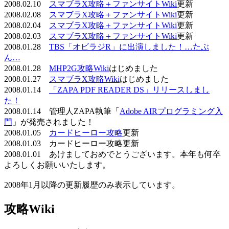
2008.02.10
スマブラX攻略＋ファンサイトWiki
更新
2008.02.08
スマブラX攻略＋ファンサイトWiki
更新
2008.02.04
スマブラX攻略＋ファンサイトWiki
更新
2008.02.03
スマブラX攻略＋ファンサイトWiki
更新
2008.01.28
TBS「オビラジR」に出演しました！…たぶ
ん…
2008.01.28
MHP2G攻略Wiki
はじめました
2008.01.27
スマブラX攻略Wiki
はじめました
2008.01.14
「ZAPA PDF READER DS」リリースしまし
た！
2008.01.14 管理人ZAPA執筆「
Adobe AIRプログラミング入
門
」が発売されました！
2008.01.05
カードヒーロー攻略
更新
2008.01.03 カードヒーロー攻略更新
2008.01.01 あけましておめでとうございます。本年も何卒
よろしくお願いいたします。
2008年1月以降の更新履歴のみ表示しています。
攻略Wiki