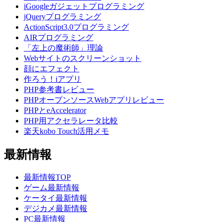
iGoogleガジェットプログラミング
jQueryプログラミング
ActionScript3.0プログラミング
AIRプログラミング
「左上の魔術師」理論
Webサイトのスクリーンショット
顔にエフェクト
作ろう！iアプリ
PHP参考書レビュー
PHPオープンソースWebアプリレビュー
PHPとeAccelerator
PHP用アクセラレータ比較
楽天kobo Touch活用メモ
最新情報
最新情報TOP
ゲーム最新情報
ケータイ最新情報
デジカメ最新情報
PC最新情報