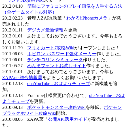
ーランド3D攻略Wiki
スタート！
2012.04.10
簡単にファミコンのプレイ画像を入手する方法
（全ゲームタイトル対応）
2012.02.23 管理人ZAPA執筆「
わかる!iPhoneカメラ
」が発
売されました
2012.01.11
デジカメ最新情報
を更新
2012.01.01 あけましておめでとうございます。今年もよろ
しくお願いします。
2011.11.29
マリオカート7攻略Wiki
がオープンしました！
2011.06.03
ホビロン パスワード強化メーカー
作りました。
2011.06.01
チンチロリン シミュレータ
作りました。
2011.05.27
めんまフォントお試しサイト
作りました。
2011.01.01 あけましておめでとうございます。今年も
ZAPAnet総合情報局
をよろしくお願いいたします。
2010.12.18
ohaYouTube - おはようチューブ
に新機能を追
加。
2010.12.13 YouTube仕様変更に合わせて、
ohaYouTube - おは
ようチューブ
を更新。
2010.09.13
ポケットモンスター攻略Wiki
を移転。
ポケモン
ブラックホワイト攻略Wiki
開始。
2010.08.05 ZAPA著「
公開API活用ガイド
が発売されまし
た。