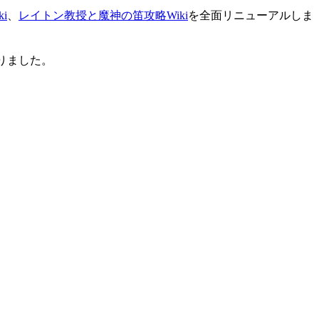
i
、
レイトン教授と魔神の笛攻略Wiki
を全面リニューアルしま
りました。