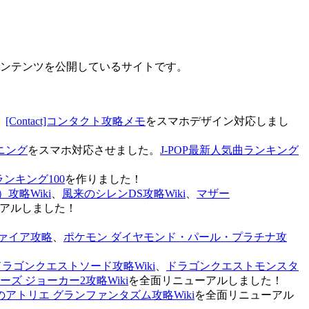
なコンテンツを公開しているサイトです。
、
[Contact]コンタクト攻略メモ
をスマホデザイン対応しまし
ニング
をスマホ対応させました。
J-POP最新人気曲ランキング
ランキング100
を作りました！
攻略Wiki
、
風来のシレンDS攻略Wiki
、
マザー
アルしました！
ァイア攻略
、
ポケモン ダイヤモンド・パール・プラチナ攻
ドラゴンクエストソード攻略Wiki
、
ドラゴンクエストモンスタ
ズ ジョーカー2攻略Wiki
を全面リニューアルしました！
のアトリエ グランファンタズム攻略Wiki
を全面リニューアル