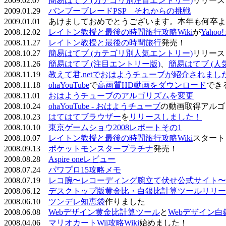
2009.02.07
簡易はてブ (カテゴリ別注目エントリー)
リリース
2009.01.29
バンブーブレードPSP それからの挑戦
2009.01.01 あけましておめでとうございます。本年も何
2008.12.02
レイトン教授と最後の時間旅行攻略Wiki
が
Yaho
2008.11.27
レイトン教授と最後の時間旅行
発売！
2008.10.27
簡易はてブ (カテゴリ別人気エントリー)
リリース
2008.11.26
簡易はてブ (注目エントリー版)
、
簡易はてブ (人
2008.11.19
教えて君.netでおはようチューブが紹介されまし
2008.11.18
ohaYouTube
で
高画質HD動画をダウンロード
でき
2008.11.01
おはようチューブのアルゴリズムを変更
2008.10.24
ohaYouTube - おはようチューブ
の動画取得アルゴ
2008.10.23
はてはてブラウザー
を
リリースしました！
2008.10.10
東京ゲームショウ2008レポートその1
2008.10.07
レイトン教授と最後の時間旅行攻略Wiki
スタート
2008.09.13
ポケットモンスタープラチナ
発売！
2008.08.28
Aspire oneレビュー
2008.07.24
パワプロ15攻略メモ
2008.07.19
レコ腕〜レコーディング腕立て伏せ公式サイト〜
2008.06.12
デスクトップ版黄金比・白銀比計算ツールリリー
2008.06.10
ツンデレ知恵袋
作りました
2008.06.08
Webデザイン黄金比計算ツール
と
Webデザイン
2008.04.06
マリオカートWii攻略Wiki
始めました！