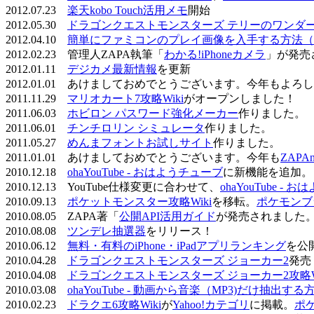
2012.07.23
楽天kobo Touch活用メモ
開始
2012.05.30
ドラゴンクエストモンスターズ テリーのワンダーラ
2012.04.10
簡単にファミコンのプレイ画像を入手する方法（
2012.02.23 管理人ZAPA執筆「
わかる!iPhoneカメラ
」が発売
2012.01.11
デジカメ最新情報
を更新
2012.01.01 あけましておめでとうございます。今年もよ
2011.11.29
マリオカート7攻略Wiki
がオープンしました！
2011.06.03
ホビロン パスワード強化メーカー
作りました。
2011.06.01
チンチロリン シミュレータ
作りました。
2011.05.27
めんまフォントお試しサイト
作りました。
2011.01.01 あけましておめでとうございます。今年も
ZAPA
2010.12.18
ohaYouTube - おはようチューブ
に新機能を追加。
2010.12.13 YouTube仕様変更に合わせて、
ohaYouTube -
2010.09.13
ポケットモンスター攻略Wiki
を移転。
ポケモンブ
2010.08.05 ZAPA著「
公開API活用ガイド
が発売されました
2010.08.08
ツンデレ抽選器
をリリース！
2010.06.12
無料・有料のiPhone・iPadアプリランキング
を公
2010.04.28
ドラゴンクエストモンスターズ ジョーカー2
発売
2010.04.08
ドラゴンクエストモンスターズ ジョーカー2攻略Wi
2010.03.08
ohaYouTube - 動画から音楽（MP3)だけ抽出する
2010.02.23
ドラクエ6攻略Wiki
が
Yahoo!カテゴリ
に掲載。
ポ