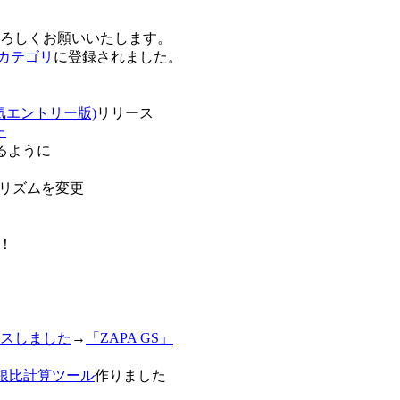
卒よろしくお願いいたします。
o!カテゴリ
に登録されました。
気エントリー版)
リリース
た
るように
リズムを変更
！
スしました
→
「ZAPA GS」
白銀比計算ツール
作りました