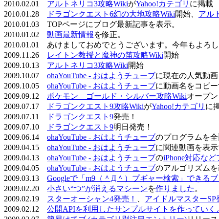
2010.02.01
アルトネリコ3攻略Wiki
が
Yahoo!カテゴリ
に掲載
2010.01.28
ドラゴンクエスト6幻の大地攻略Wiki
開始、
アル
2010.01.03 TOPページにブログ最新記事を表示。
2010.01.02
動画最新情報
を修正。
2010.01.01 あけましておめでとうございます。今年もよ
2009.11.26
レイトン教授と魔神の笛攻略Wiki
開始
2009.10.13
アルトネリコ3攻略Wiki
開始
2009.10.07
ohaYouTube - おはようチューブ
に現在の人気動画
2009.10.05
ohaYouTube - おはようチューブ
に動画名をコピー
2009.09.12
ポケモン ゴールド・シルバー攻略Wiki
オープン
2009.07.17
ドラゴンクエスト9攻略Wiki
が
Yahoo!カテゴリ
に
2009.07.11
ドラゴンクエスト9
発売！
2009.07.10
ドラゴンクエスト9
明日発売！
2009.06.14
ohaYouTube - おはようチューブ
のプログラムを全
2009.04.15
ohaYouTube - おはようチューブ
に関連動画を表示
2009.04.13
ohaYouTube - おはようチューブ
の
iPhone対応
2009.04.05
ohaYouTube - おはようチューブ
のアルゴリズムを
2009.03.13
Googleで「m9（＾Д＾）プギャー検索」できる
2009.02.20
小さい“つ”が消えるマシーン
を
作りました
。
2009.02.19
スターオーシャン4発売！
、
アイドルマスターSP
2009.02.12
公開APIを利用したサンプルサイトを作っていく