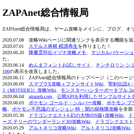
ZAPAnet総合情報局
ZAPAnet総合情報局は、ゲーム攻略をメインに、ブログ、
2020.07.08 攻略Wikiページに関連リンクを表示する機能
2020.07.01
ステルス将棋 棋譜再生
を作りました！
2020.06.20
降魔霊符伝イヅナ攻略メモ
、
マジカルバケーショ
た。
2020.06.14
めんまフォントお試しサイト
、
チンチロリン シ
100
の表示を改良しました。
2020.06.11 ZAPAnet総合情報局のトップページ（こ
2020.06.09
スマブラX攻略＋ファンサイトWiki
、
聖剣伝説4・D
3（MOTHER3）攻略Wiki
、
モンスターハンターポータブル 2nd 
2020.06.04
airappli.com
、
公開APIを利用したサンプルサイト
2020.06.03
ポケモン ゴールド・シルバー攻略
、
ポケモン ブ
略
、
ポケモン不思議のダンジョン 時・闇の探検隊攻略
を全面
2020.05.30
ドラゴンクエスト6 幻の大地(DS版) 攻略Wiki
、
ド
ーズ テリーのワンダーランド3D攻略Wiki
、
ドラゴンクエストモ
2020.05.29
アルトネリコ攻略Wiki
、
アルトネリコ2攻略Wiki