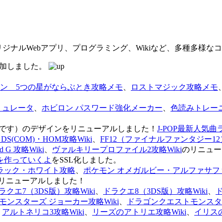
オリジナルWebアプリ、プログラミング、Wikiなど、多種多様
を追加しました。
ン 5つの星がならぶとき攻略メモ
、
ロストマジック攻略メモ
ミュレータ
、
ホビロン パスワード強化メーカー
、
色読みトレー
のページです）のデザインをリニューアルしました！
J-POP最新人気曲
S(COM)・HOM攻略Wiki
、
FF12（ファイナルファンタジー12）
G 攻略Wiki
、
ヴァルキリープロファイル2攻略Wiki
のリニュー
を作っていくよ
をSSL化しました。
ラック・ホワイト攻略
、
ポケモン オメガルビー・アルファサフ
リニューアルしました！
ラクエ7（3DS版）攻略Wiki
、
ドラクエ8（3DS版）攻略Wiki
、
ンスターズ ジョーカー攻略Wiki
、
ドラゴンクエストモンスター
、
アルトネリコ3攻略Wiki
、
リーズのアトリエ攻略Wiki
、
イリス