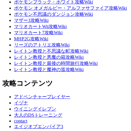
ポケモンブラック・ホワイト攻略Wiki
ポケモン オメガルビー・アルファサファイア攻略Wiki
ポケモン不思議のダンジョン攻略Wiki
マザー3攻略Wiki
マリオカートWii攻略Wiki
マリオカート7攻略Wiki
MHP2G攻略Wiki
リーズのアトリエ攻略Wiki
レイトン教授と不思議な町攻略Wiki
レイトン教授と悪魔の箱攻略Wiki
レイトン教授と最後の時間旅行攻略Wiki
レイトン教授と魔神の笛攻略Wiki
攻略コンテンツ
アドベンチャープレイヤー
イヅナ
ウイニングイレブン
大人のDSトレーニング
contact
エイジオブエンパイア3