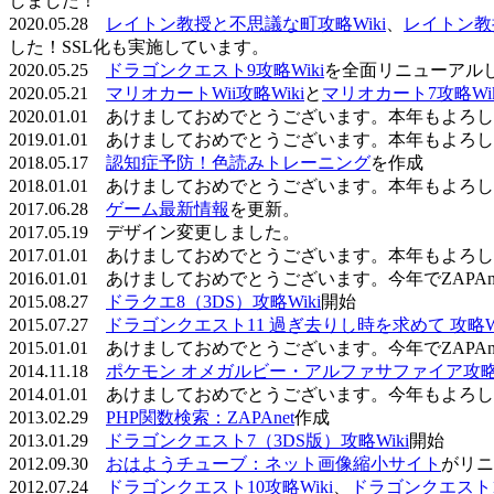
しました！
2020.05.28
レイトン教授と不思議な町攻略Wiki
、
レイトン教
した！SSL化も実施しています。
2020.05.25
ドラゴンクエスト9攻略Wiki
を全面リニューアル
2020.05.21
マリオカートWii攻略Wiki
と
マリオカート7攻略Wik
2020.01.01 あけましておめでとうございます。本年もよ
2019.01.01 あけましておめでとうございます。本年もよ
2018.05.17
認知症予防！色読みトレーニング
を作成
2018.01.01 あけましておめでとうございます。本年もよ
2017.06.28
ゲーム最新情報
を更新。
2017.05.19 デザイン変更しました。
2017.01.01 あけましておめでとうございます。本年もよ
2016.01.01 あけましておめでとうございます。今年でZAP
2015.08.27
ドラクエ8（3DS）攻略Wiki
開始
2015.07.27
ドラゴンクエスト11 過ぎ去りし時を求めて 攻略Wi
2015.01.01 あけましておめでとうございます。今年でZAP
2014.11.18
ポケモン オメガルビー・アルファサファイア攻略W
2014.01.01 あけましておめでとうございます。今年もよ
2013.02.29
PHP関数検索：ZAPAnet
作成
2013.01.29
ドラゴンクエスト7（3DS版）攻略Wiki
開始
2012.09.30
おはようチューブ：ネット画像縮小サイト
がリニ
2012.07.24
ドラゴンクエスト10攻略Wiki
、
ドラゴンクエスト11