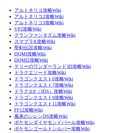
アルトネリコ攻略Wiki
アルトネリコ2攻略Wiki
アルトネリコ3攻略Wiki
VP2攻略Wiki
グランファンタズム攻略Wiki
スマブラX攻略Wiki
聖剣伝説攻略Wiki
DQMJ攻略Wiki
DQMJ2攻略Wiki
テリーのワンダーランド3D攻略Wiki
ドラクエソード攻略Wiki
ドラゴンクエスト6攻略Wiki
ドラゴンクエスト7攻略Wiki
ドラクエ8（3DS）攻略Wiki
ドラゴンクエスト9攻略Wiki
ドラゴンクエスト11攻略Wiki
FF12攻略Wiki
風来のシレンDS攻略Wiki
ポケモンダイヤモンドパール攻略Wiki
ポケモンゴールドシルバー攻略Wiki