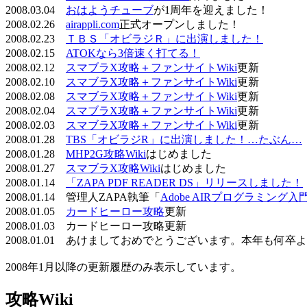
2008.03.04
おはようチューブ
が1周年を迎えました！
2008.02.26
airappli.com
正式オープンしました！
2008.02.23
ＴＢＳ「オビラジＲ」に出演しました！
2008.02.15
ATOKなら3倍速く打てる！
2008.02.12
スマブラX攻略＋ファンサイトWiki
更新
2008.02.10
スマブラX攻略＋ファンサイトWiki
更新
2008.02.08
スマブラX攻略＋ファンサイトWiki
更新
2008.02.04
スマブラX攻略＋ファンサイトWiki
更新
2008.02.03
スマブラX攻略＋ファンサイトWiki
更新
2008.01.28
TBS「オビラジR」に出演しました！…たぶん…
2008.01.28
MHP2G攻略Wiki
はじめました
2008.01.27
スマブラX攻略Wiki
はじめました
2008.01.14
「ZAPA PDF READER DS」リリースしました！
2008.01.14 管理人ZAPA執筆「
Adobe AIRプログラミング入
2008.01.05
カードヒーロー攻略
更新
2008.01.03 カードヒーロー攻略更新
2008.01.01 あけましておめでとうございます。本年も何
2008年1月以降の更新履歴のみ表示しています。
攻略Wiki