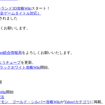
ンド3D攻略Wiki
スタート！
全ゲームタイトル対応）
されました
ろしくお願いします。
net総合情報局
をよろしくお願いいたします。
 おはようチューブ
を更新。
ラックホワイト攻略Wiki
開始。
。
開
ki
開始
方法
ケモン ゴールド・シルバー攻略Wiki
が
Yahoo!カテゴリ
に掲載。