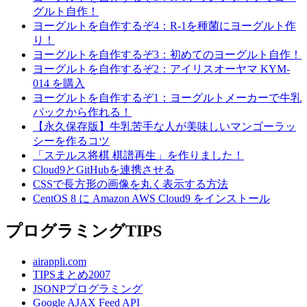
グルト自作！
ヨーグルトを自作するぞ4：R-1を種菌にヨーグルト作
り！
ヨーグルトを自作するぞ3：初めてのヨーグルト自作！
ヨーグルトを自作するぞ2：アイリスオーヤマ KYM-
014 を購入
ヨーグルトを自作するぞ1：ヨーグルトメーカーで牛乳
パックから作れる！
【永久保存版】牛乳苦手な人が美味しいマンゴーラッ
シーを作るコツ
「ステルス将棋 棋譜再生」を作りました！
Cloud9とGitHubを連携させる
CSSで長方形の画像を丸く表示する方法
CentOS 8 に Amazon AWS Cloud9 をインストール
プログラミングTIPS
airappli.com
TIPSまとめ2007
JSONPプログラミング
Google AJAX Feed API