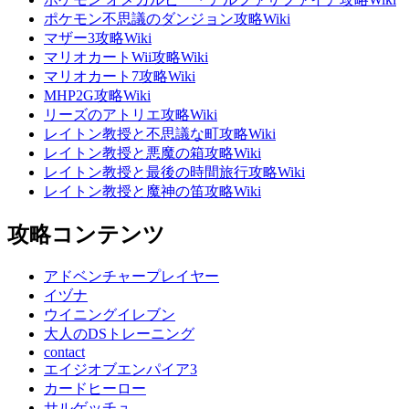
ポケモン不思議のダンジョン攻略Wiki
マザー3攻略Wiki
マリオカートWii攻略Wiki
マリオカート7攻略Wiki
MHP2G攻略Wiki
リーズのアトリエ攻略Wiki
レイトン教授と不思議な町攻略Wiki
レイトン教授と悪魔の箱攻略Wiki
レイトン教授と最後の時間旅行攻略Wiki
レイトン教授と魔神の笛攻略Wiki
攻略コンテンツ
アドベンチャープレイヤー
イヅナ
ウイニングイレブン
大人のDSトレーニング
contact
エイジオブエンパイア3
カードヒーロー
サルゲッチュ