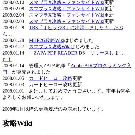
2008.02.10
スマブラX攻略＋ファンサイトWiki
更新
2008.02.08
スマブラX攻略＋ファンサイトWiki
更新
2008.02.04
スマブラX攻略＋ファンサイトWiki
更新
2008.02.03
スマブラX攻略＋ファンサイトWiki
更新
2008.01.28
TBS「オビラジR」に出演しました！…たぶ
ん…
2008.01.28
MHP2G攻略Wiki
はじめました
2008.01.27
スマブラX攻略Wiki
はじめました
2008.01.14
「ZAPA PDF READER DS」リリースしまし
た！
2008.01.14 管理人ZAPA執筆「
Adobe AIRプログラミング入
門
」が発売されました！
2008.01.05
カードヒーロー攻略
更新
2008.01.03 カードヒーロー攻略更新
2008.01.01 あけましておめでとうございます。本年も何卒
よろしくお願いいたします。
2008年1月以降の更新履歴のみ表示しています。
攻略Wiki