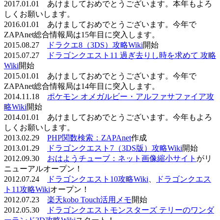
2017.01.01 あけましておめでとうございます。本年もよろ
しくお願いします。
2016.01.01 あけましておめでとうございます。今年で
ZAPAnet総合情報局は15年目に突入します。
2015.08.27
ドラクエ8（3DS）攻略Wiki
開始
2015.07.27
ドラゴンクエスト11 過ぎ去りし時を求めて 攻略
Wiki
開始
2015.01.01 あけましておめでとうございます。今年で
ZAPAnet総合情報局は14年目に突入します。
2014.11.18
ポケモン オメガルビー・アルファサファイア攻
略Wiki
開始
2014.01.01 あけましておめでとうございます。今年もよろ
しくお願いします。
2013.02.29
PHP関数検索：ZAPAnet
作成
2013.01.29
ドラゴンクエスト7（3DS版）攻略Wiki
開始
2012.09.30
おはようチューブ：ネット画像縮小サイト
がリ
ニューアルオープン！
2012.07.24
ドラゴンクエスト10攻略Wiki
、
ドラゴンクエス
ト11攻略Wiki
オープン！
2012.07.23
楽天kobo Touch活用メモ
開始
2012.05.30
ドラゴンクエストモンスターズ テリーのワンダ