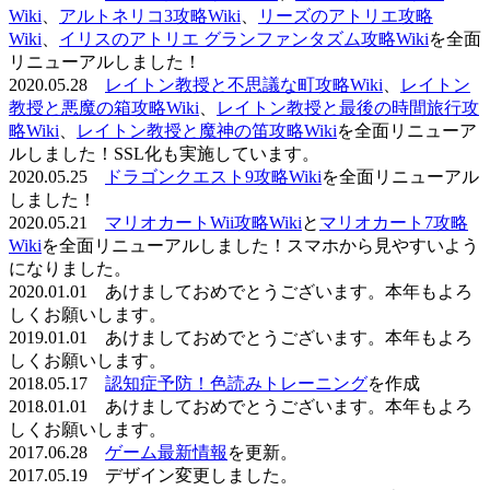
Wiki
、
アルトネリコ3攻略Wiki
、
リーズのアトリエ攻略
Wiki
、
イリスのアトリエ グランファンタズム攻略Wiki
を全面
リニューアルしました！
2020.05.28
レイトン教授と不思議な町攻略Wiki
、
レイトン
教授と悪魔の箱攻略Wiki
、
レイトン教授と最後の時間旅行攻
略Wiki
、
レイトン教授と魔神の笛攻略Wiki
を全面リニューア
ルしました！SSL化も実施しています。
2020.05.25
ドラゴンクエスト9攻略Wiki
を全面リニューアル
しました！
2020.05.21
マリオカートWii攻略Wiki
と
マリオカート7攻略
Wiki
を全面リニューアルしました！スマホから見やすいよう
になりました。
2020.01.01 あけましておめでとうございます。本年もよろ
しくお願いします。
2019.01.01 あけましておめでとうございます。本年もよろ
しくお願いします。
2018.05.17
認知症予防！色読みトレーニング
を作成
2018.01.01 あけましておめでとうございます。本年もよろ
しくお願いします。
2017.06.28
ゲーム最新情報
を更新。
2017.05.19 デザイン変更しました。