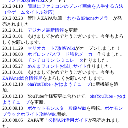
ーランド3D攻略Wiki
スタート！
2012.04.10
簡単にファミコンのプレイ画像を入手する方法
（全ゲームタイトル対応）
2012.02.23 管理人ZAPA執筆「
わかる!iPhoneカメラ
」が発
売されました
2012.01.11
デジカメ最新情報
を更新
2012.01.01 あけましておめでとうございます。今年もよろ
しくお願いします。
2011.11.29
マリオカート7攻略Wiki
がオープンしました！
2011.06.03
ホビロン パスワード強化メーカー
作りました。
2011.06.01
チンチロリン シミュレータ
作りました。
2011.05.27
めんまフォントお試しサイト
作りました。
2011.01.01 あけましておめでとうございます。今年も
ZAPAnet総合情報局
をよろしくお願いいたします。
2010.12.18
ohaYouTube - おはようチューブ
に新機能を追
加。
2010.12.13 YouTube仕様変更に合わせて、
ohaYouTube - おは
ようチューブ
を更新。
2010.09.13
ポケットモンスター攻略Wiki
を移転。
ポケモン
ブラックホワイト攻略Wiki
開始。
2010.08.05 ZAPA著「
公開API活用ガイド
が発売されまし
た。