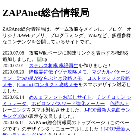
ZAPAnet総合情報局
ZAPAnet総合情報局は、ゲーム攻略をメインに、ブログ、オ
リジナルWebアプリ、プログラミング、Wikiなど、多種多様
なコンテンツを公開しているサイトです。
2020.07.08 攻略Wikiページに関連リンクを表示する機能を
追加しました。
2020.07.01
ステルス将棋 棋譜再生
を作りました！
2020.06.20
降魔霊符伝イヅナ攻略メモ
、
マジカルバケーシ
ョン 5つの星がならぶとき攻略メモ
、
ロストマジック攻略
メモ
、
[Contact]コンタクト攻略メモ
をスマホデザイン対応し
ました。
2020.06.14
めんまフォントお試しサイト
、
チンチロリン シ
ミュレータ
、
ホビロン パスワード強化メーカー
、
色読みト
レーニング
をスマホ対応させました。
J-POP最新人気曲ラン
キング100
の表示を改良しました。
2020.06.11 ZAPAnet総合情報局のトップページ（このペー
ジです）のデザインをリニューアルしました！
J-POP最新人