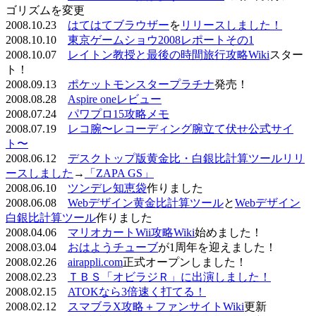
ゴリズムを変更
2008.10.23
はてはてブラウザー
を
リリースしました！
2008.10.10
東京ゲームショウ2008レポートその1
2008.10.07
レイトン教授と最後の時間旅行攻略Wiki
スター
ト！
2008.09.13
ポケットモンスタープラチナ
発売！
2008.08.28
Aspire oneレビュー
2008.07.24
パワプロ15攻略メモ
2008.07.19
レコ腕〜レコーディング腕立て伏せ公式サイ
ト〜
2008.06.12
デスクトップ版黄金比・白銀比計算ツールリリ
ースしました
→
「ZAPA GS」
2008.06.10
ツンデレ知恵袋
作りました
2008.06.08
Webデザイン黄金比計算ツール
と
Webデザイン
白銀比計算ツール
作りました
2008.04.06
マリオカートWii攻略Wiki
始めました！
2008.03.04
おはようチューブ
が1周年を迎えました！
2008.02.26
airappli.com
正式オープンしました！
2008.02.23
ＴＢＳ「オビラジＲ」に出演しました！
2008.02.15
ATOKなら3倍速く打てる！
2008.02.12
スマブラX攻略＋ファンサイトWiki
更新