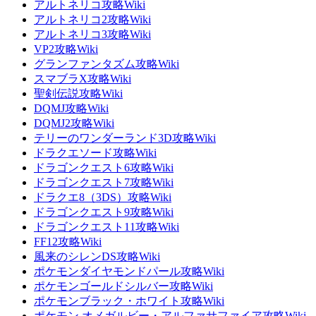
アルトネリコ攻略Wiki
アルトネリコ2攻略Wiki
アルトネリコ3攻略Wiki
VP2攻略Wiki
グランファンタズム攻略Wiki
スマブラX攻略Wiki
聖剣伝説攻略Wiki
DQMJ攻略Wiki
DQMJ2攻略Wiki
テリーのワンダーランド3D攻略Wiki
ドラクエソード攻略Wiki
ドラゴンクエスト6攻略Wiki
ドラゴンクエスト7攻略Wiki
ドラクエ8（3DS）攻略Wiki
ドラゴンクエスト9攻略Wiki
ドラゴンクエスト11攻略Wiki
FF12攻略Wiki
風来のシレンDS攻略Wiki
ポケモンダイヤモンドパール攻略Wiki
ポケモンゴールドシルバー攻略Wiki
ポケモンブラック・ホワイト攻略Wiki
ポケモン オメガルビー・アルファサファイア攻略Wiki