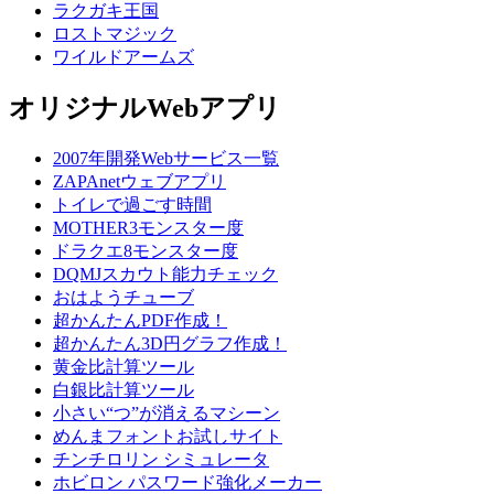
ラクガキ王国
ロストマジック
ワイルドアームズ
オリジナルWebアプリ
2007年開発Webサービス一覧
ZAPAnetウェブアプリ
トイレで過ごす時間
MOTHER3モンスター度
ドラクエ8モンスター度
DQMJスカウト能力チェック
おはようチューブ
超かんたんPDF作成！
超かんたん3D円グラフ作成！
黄金比計算ツール
白銀比計算ツール
小さい“つ”が消えるマシーン
めんまフォントお試しサイト
チンチロリン シミュレータ
ホビロン パスワード強化メーカー