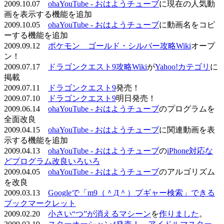
2009.10.07
ohaYouTube - おはようチューブ
に現在の人気動
画を表示する機能を追加
2009.10.05
ohaYouTube - おはようチューブ
に動画名をコピ
ーする機能を追加
2009.09.12
ポケモン ゴールド・シルバー攻略Wiki
オープ
ン！
2009.07.17
ドラゴンクエスト9攻略Wiki
が
Yahoo!カテゴリ
に
掲載
2009.07.11
ドラゴンクエスト9
発売！
2009.07.10
ドラゴンクエスト9
明日発売！
2009.06.14
ohaYouTube - おはようチューブ
のプログラムを
全面改良
2009.04.15
ohaYouTube - おはようチューブ
に関連動画を表
示する機能を追加
2009.04.13
ohaYouTube - おはようチューブ
の
iPhone対応な
どプログラム改良いろいろ
2009.04.05
ohaYouTube - おはようチューブ
のアルゴリズム
を改良
2009.03.13
Googleで「m9（＾Д＾）プギャー検索」できる
ブックマークレット
2009.02.20
小さい“つ”が消えるマシーン
を
作りました
。