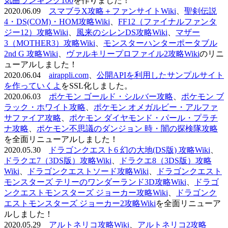
気曲ランキング100
を作りました！
2020.06.09
スマブラX攻略＋ファンサイトWiki
、
聖剣伝説
4・DS(COM)・HOM攻略Wiki
、
FF12（ファイナルファンタ
ジー12）攻略Wiki
、
風来のシレンDS攻略Wiki
、
マザー
3（MOTHER3）攻略Wiki
、
モンスターハンターポータブル
2nd G 攻略Wiki
、
ヴァルキリープロファイル2攻略Wiki
のリニ
ューアルしました！
2020.06.04
airappli.com
、
公開APIを利用したサンプルサイト
を作っていくよ
をSSL化しました。
2020.06.03
ポケモン ゴールド・シルバー攻略
、
ポケモン ブ
ラック・ホワイト攻略
、
ポケモン オメガルビー・アルファ
サファイア攻略
、
ポケモン ダイヤモンド・パール・プラチ
ナ攻略
、
ポケモン不思議のダンジョン 時・闇の探検隊攻略
を全面リニューアルしました！
2020.05.30
ドラゴンクエスト6 幻の大地(DS版) 攻略Wiki
、
ドラクエ7（3DS版）攻略Wiki
、
ドラクエ8（3DS版）攻略
Wiki
、
ドラゴンクエストソード攻略Wiki
、
ドラゴンクエスト
モンスターズ テリーのワンダーランド3D攻略Wiki
、
ドラゴ
ンクエストモンスターズ ジョーカー攻略Wiki
、
ドラゴンク
エストモンスターズ ジョーカー2攻略Wiki
を全面リニューア
ルしました！
2020.05.29
アルトネリコ攻略Wiki
、
アルトネリコ2攻略