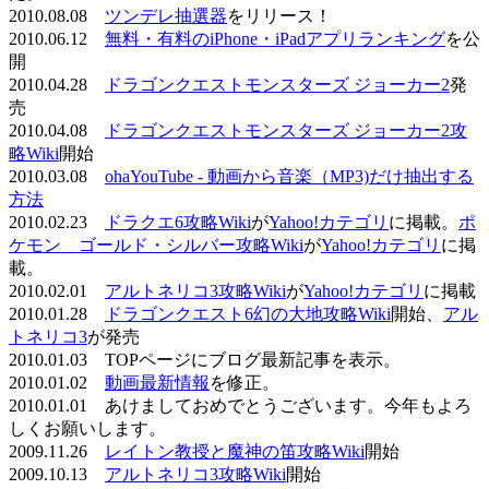
2010.08.08
ツンデレ抽選器
をリリース！
2010.06.12
無料・有料のiPhone・iPadアプリランキング
を公
開
2010.04.28
ドラゴンクエストモンスターズ ジョーカー2
発
売
2010.04.08
ドラゴンクエストモンスターズ ジョーカー2攻
略Wiki
開始
2010.03.08
ohaYouTube - 動画から音楽（MP3)だけ抽出する
方法
2010.02.23
ドラクエ6攻略Wiki
が
Yahoo!カテゴリ
に掲載。
ポ
ケモン ゴールド・シルバー攻略Wiki
が
Yahoo!カテゴリ
に掲
載。
2010.02.01
アルトネリコ3攻略Wiki
が
Yahoo!カテゴリ
に掲載
2010.01.28
ドラゴンクエスト6幻の大地攻略Wiki
開始、
アル
トネリコ3
が発売
2010.01.03 TOPページにブログ最新記事を表示。
2010.01.02
動画最新情報
を修正。
2010.01.01 あけましておめでとうございます。今年もよろ
しくお願いします。
2009.11.26
レイトン教授と魔神の笛攻略Wiki
開始
2009.10.13
アルトネリコ3攻略Wiki
開始