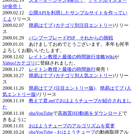
2009.02.19
スターオーシャン4発売！
、
アイドルマスター
SP発売！
2009.02.12
公開APIを利用したサンプルサイトを作ってい
くよ
リリース
2009.02.07
簡易はてブ (カテゴリ別注目エントリー)
リリー
ス
2009.01.29
バンブーブレードPSP それからの挑戦
2009.01.01 あけましておめでとうございます。本年も何卒
よろしくお願いいたします。
2008.12.02
レイトン教授と最後の時間旅行攻略Wiki
が
Yahoo!カテゴリ
に登録されました。
2008.11.27
レイトン教授と最後の時間旅行
発売！
2008.10.27
簡易はてブ (カテゴリ別人気エントリー)
リリー
ス
2008.11.26
簡易はてブ (注目エントリー版)
、
簡易はてブ (人
気エントリー版)
リリース
2008.11.19
教えて君.netでおはようチューブが紹介されまし
た
2008.11.18
ohaYouTube
で
高画質HD動画をダウンロード
で
きるように
2008.11.01
おはようチューブのアルゴリズムを変更
2008.10.24
ohaYouTube - おはようチューブ
の動画取得アル