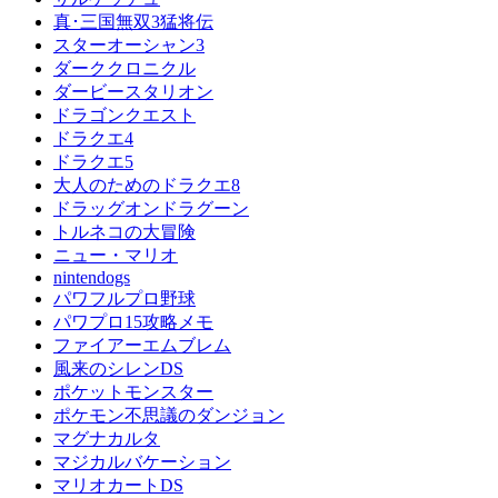
真･三国無双3猛将伝
スターオーシャン3
ダーククロニクル
ダービースタリオン
ドラゴンクエスト
ドラクエ4
ドラクエ5
大人のためのドラクエ8
ドラッグオンドラグーン
トルネコの大冒険
ニュー・マリオ
nintendogs
パワフルプロ野球
パワプロ15攻略メモ
ファイアーエムブレム
風来のシレンDS
ポケットモンスター
ポケモン不思議のダンジョン
マグナカルタ
マジカルバケーション
マリオカートDS