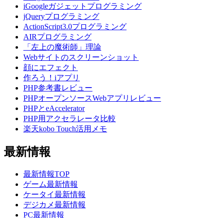
iGoogleガジェットプログラミング
jQueryプログラミング
ActionScript3.0プログラミング
AIRプログラミング
「左上の魔術師」理論
Webサイトのスクリーンショット
顔にエフェクト
作ろう！iアプリ
PHP参考書レビュー
PHPオープンソースWebアプリレビュー
PHPとeAccelerator
PHP用アクセラレータ比較
楽天kobo Touch活用メモ
最新情報
最新情報TOP
ゲーム最新情報
ケータイ最新情報
デジカメ最新情報
PC最新情報