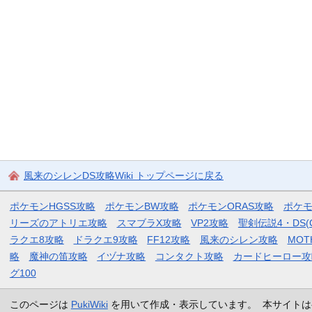
風来のシレンDS攻略Wiki トップページに戻る
ポケモンHGSS攻略
ポケモンBW攻略
ポケモンORAS攻略
ポケ
リーズのアトリエ攻略
スマブラX攻略
VP2攻略
聖剣伝説4・DS(
ラクエ8攻略
ドラクエ9攻略
FF12攻略
風来のシレン攻略
MOT
略
魔神の笛攻略
イヅナ攻略
コンタクト攻略
カードヒーロー攻
グ100
このページは
PukiWiki
を用いて作成・表示しています。 本サイトは