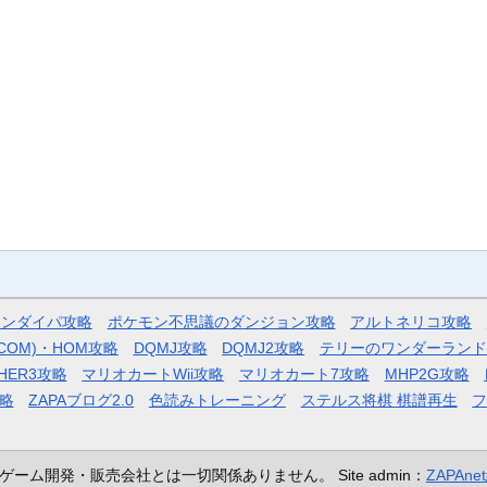
モンダイパ攻略
ポケモン不思議のダンジョン攻略
アルトネリコ攻略
COM)・HOM攻略
DQMJ攻略
DQMJ2攻略
テリーのワンダーランド
HER3攻略
マリオカートWii攻略
マリオカート7攻略
MHP2G攻略
略
ZAPAブログ2.0
色読みトレーニング
ステルス将棋 棋譜再生
ゲーム開発・販売会社とは一切関係ありません。
Site admin：
ZAPAn