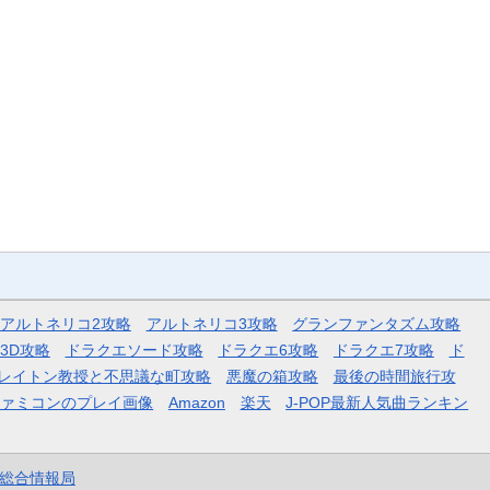
アルトネリコ2攻略
アルトネリコ3攻略
グランファンタズム攻略
3D攻略
ドラクエソード攻略
ドラクエ6攻略
ドラクエ7攻略
ド
レイトン教授と不思議な町攻略
悪魔の箱攻略
最後の時間旅行攻
ファミコンのプレイ画像
Amazon
楽天
J-POP最新人気曲ランキン
et総合情報局