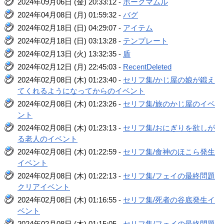
2024年09月06日 (金) 20:33:12 -
ボーグマムル
2024年04月08日 (月) 01:59:32 -
バグ
2024年02月18日 (日) 04:29:07 -
アイテム
2024年02月18日 (日) 03:13:28 -
テンプレート
2024年02月13日 (火) 13:32:35 -
盾
2024年02月12日 (月) 22:45:03 -
RecentDeleted
2024年02月08日 (木) 01:23:40 -
セリフ集/かじ屋の娘が鍛え
てくれるようになってからのイベント
2024年02月08日 (木) 01:23:26 -
セリフ集/旅のかじ屋のイベ
ント
2024年02月08日 (木) 01:23:13 -
セリフ集/おにぎりを欲しが
る老人のイベント
2024年02月08日 (木) 01:22:59 -
セリフ集/食神のほこら発生
イベント
2024年02月08日 (木) 01:22:13 -
セリフ集/フェイの最終問題
クリアイベント
2024年02月08日 (木) 01:16:55 -
セリフ集/死者の谷底発生イ
ベント
2024年02月08日 (木) 01:15:05 -
セリフ集/フェイの最終問題