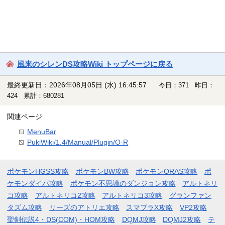
風来のシレンDS攻略Wiki トップページに戻る
最終更新日：2026年08月05日 (水) 16:45:57
今日：371 昨日：
424 累計：680281
関連ページ
MenuBar
PukiWiki/1.4/Manual/Plugin/O-R
ポケモンHGSS攻略
ポケモンBW攻略
ポケモンORAS攻略
ポ
ケモンダイパ攻略
ポケモン不思議のダンジョン攻略
アルトネリ
コ攻略
アルトネリコ2攻略
アルトネリコ3攻略
グランファン
タズム攻略
リーズのアトリエ攻略
スマブラX攻略
VP2攻略
聖剣伝説4・DS(COM)・HOM攻略
DQMJ攻略
DQMJ2攻略
テ