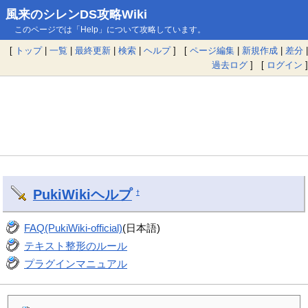
風来のシレンDS攻略Wiki
このページでは「Help」について攻略しています。
[
トップ
|
一覧
|
最終更新
|
検索
|
ヘルプ
] [
ページ編集
|
新規作成
|
差分
|
過去ログ
] [
ログイン
]
PukiWiki
ヘルプ
†
FAQ(PukiWiki-official)
(日本語)
テキスト整形のルール
プラグインマニュアル