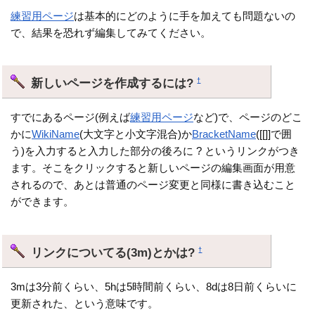
練習用ページ
は基本的にどのように手を加えても問題ないの
で、結果を恐れず編集してみてください。
新しいページを作成するには?
†
すでにあるページ(例えば
練習用ページ
など)で、ページのどこ
かに
WikiName
(大文字と小文字混合)か
BracketName
([[]]で囲
う)を入力すると入力した部分の後ろに ? というリンクがつき
ます。そこをクリックすると新しいページの編集画面が用意
されるので、あとは普通のページ変更と同様に書き込むこと
ができます。
リンクについてる(3m)とかは?
†
3mは3分前くらい、5hは5時間前くらい、8dは8日前くらいに
更新された、という意味です。