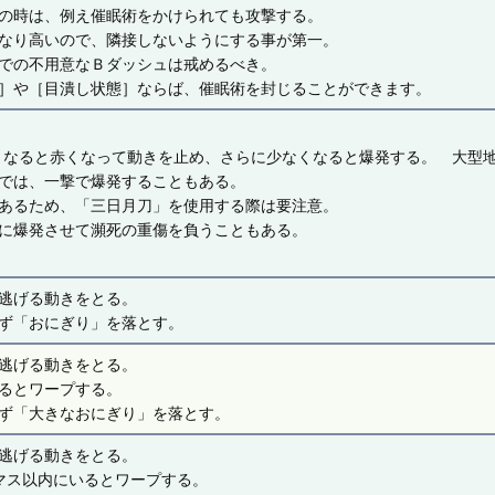
の時は、例え催眠術をかけられても攻撃する。
なり高いので、隣接しないようにする事が第一。
での不用意なＢダッシュは戒めるべき。
］や［目潰し状態］ならば、催眠術を封じることができます。
くなると赤くなって動きを止め、さらに少なくなると爆発する。 大型
では、一撃で爆発することもある。
あるため、「三日月刀」を使用する際は要注意。
に爆発させて瀕死の重傷を負うこともある。
逃げる動きをとる。
ず「おにぎり」を落とす。
逃げる動きをとる。
るとワープする。
ず「大きなおにぎり」を落とす。
逃げる動きをとる。
マス以内にいるとワープする。