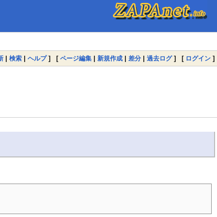
新
|
検索
|
ヘルプ
] [
ページ編集
|
新規作成
|
差分
|
過去ログ
] [
ログイン
]