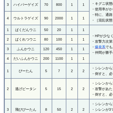
・キグニ状態
3
ハイパーゲイズ
70
800
1
1
・使用率がか
・特に、通路
4
ウルトラゲイズ
90
2000
1
1
・［混乱状態
1
ばくだんウニ
50
20
1
1
・HPが少な
2
ばくれつウニ
80
100
1
1
・攻撃力次第
・
爆発系
でも
3
ふんかウニ
120
450
1
1
・仲間が勝手
4
だいふんかウニ
200
1100
1
1
・シレンから
1
ぴーたん
5
7
2
2
・倒すと、必
・シレンから
2
逃げピータン
5
15
2
2
・攻撃があた
・倒すと、必
・シレンから
3
飛びぴーたん
8
50
2
2
・シレンが3