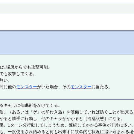
れた場所からでも攻撃可能。
でも攻撃してくる。
無い。
間に他の
モンスター
がいた場合、その
モンスター
に当たる。
るキャラに催眠術をかけてくる。
盾」（あるいは『ゲ』の印付き盾）を装備していれば防ぐことが出来る
かると勝手に行動し、他のキャラがかかると［混乱状態］になる。
果、1ターン分行動してしまうため、連続してかかる事例が非常に多い
も、一度使用され始めると何も出来ずに致命的な状況に追い込まれる場