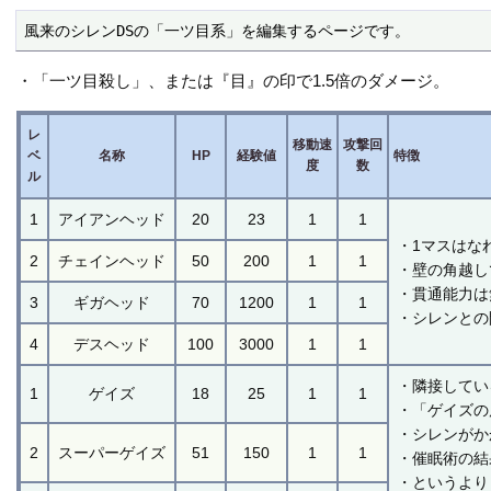
風来のシレンDSの「一ツ目系」を編集するページです。
・「一ツ目殺し」、または『目』の印で1.5倍のダメージ。
レ
移動速
攻撃回
ベ
名称
HP
経験値
特徴
度
数
ル
1
アイアンヘッド
20
23
1
1
・1マスはな
2
チェインヘッド
50
200
1
1
・壁の角越し
・貫通能力は
3
ギガヘッド
70
1200
1
1
・シレンとの
4
デスヘッド
100
3000
1
1
・隣接してい
1
ゲイズ
18
25
1
1
・「ゲイズの
・シレンがか
2
スーパーゲイズ
51
150
1
1
・催眠術の結
・というより