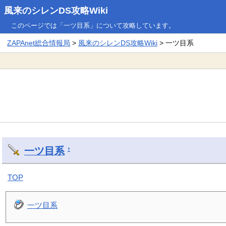
風来のシレンDS攻略Wiki
このページでは「一ツ目系」について攻略しています。
ZAPAnet総合情報局
>
風来のシレンDS攻略Wiki
> 一ツ目系
一ツ目系
†
TOP
一ツ目系