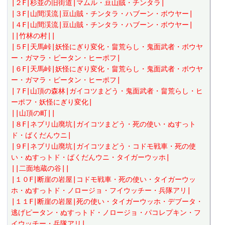
|２F|杉並の旧街道|マムル・豆山賊・チンタラ|
|３F|山間渓流|豆山賊・チンタラ・ハブーン・ボウヤー|
|４F|山間渓流|豆山賊・チンタラ・ハブーン・ボウヤー|
||竹林の村||
|５F|天馬峠|妖怪にぎり変化・畠荒らし・鬼面武者・ボウヤ
ー・ガマラ・ピータン・ヒーポフ|
|６F|天馬峠|妖怪にぎり変化・畠荒らし・鬼面武者・ボウヤ
ー・ガマラ・ピータン・ヒーポフ|
|７F|山頂の森林|ガイコツまどう・鬼面武者・畠荒らし・ヒ
ーポフ・妖怪にぎり変化|
||山頂の町||
|８F|ネブリ山廃坑|ガイコツまどう・死の使い・ぬすっト
ド・ばくだんウニ|
|９F|ネブリ山廃坑|ガイコツまどう・コドモ戦車・死の使
い・ぬすっトド・ばくだんウニ・タイガーウッホ|
||二面地蔵の谷||
|１０F|断崖の岩屋|コドモ戦車・死の使い・タイガーウッ
ホ・ぬすっトド・ノロージョ・フイウッチー・兵隊アリ|
|１１F|断崖の岩屋|死の使い・タイガーウッホ・デブータ・
逃げピータン・ぬすっトド・ノロージョ・パコレプキン・フ
イウッチー・兵隊アリ|