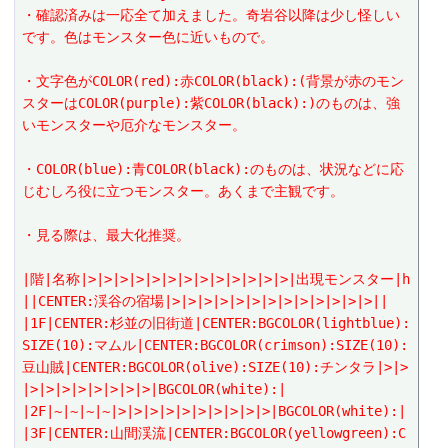
・確認済みは一応全て加えました。奇岩谷以降は少し怪しい
です。色はモンスター色に近いもので。
・文字色がCOLOR(red):赤COLOR(black):(背景が赤のモン
スターはCOLOR(purple):紫COLOR(black):)のものは、強
いモンスターや厄介なモンスター。
・COLOR(blue):青COLOR(black):のものは、状況などに応
じむしろ役に立つモンスター。あくまで主観です。
・見る際は、最大化推奨。
|階|名称|>|>|>|>|>|>|>|>|>|>|>|>|>|出現モンスター|h
||CENTER:渓谷の宿場|>|>|>|>|>|>|>|>|>|>|>|>|>||
|1F|CENTER:杉並の旧街道|CENTER:BGCOLOR(lightblue):
SIZE(10):マムル|CENTER:BGCOLOR(crimson):SIZE(10):
豆山賊|CENTER:BGCOLOR(olive):SIZE(10):チンタラ|>|>
|>|>|>|>|>|>|>|>|BGCOLOR(white):|
|2F|~|~|~|~|>|>|>|>|>|>|>|>|>|>|BGCOLOR(white):|
|3F|CENTER:山間渓流|CENTER:BGCOLOR(yellowgreen):C