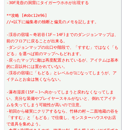
-30F滝壺の洞窟にタイガーウホホが出現する
**攻略 [#obc12e96]
//+以下に編集者の独断と偏見のメモを記します。
-渓谷の宿場～奇岩谷(1F～14F)までのダンジョンマップは、
前のフロアに戻ることが出来る。
-ダンジョンマップの出口や階段で、「すすむ」ではなく「も
どる」を選べば前のマップへもどれます。
-戻ったマップに敵は再度配置されているが、アイテムは基本
的に店以外には置かれていない。
-渓谷の宿場に「もどる」とレベルが1になってしまうが、ア
イテムとお金は無くならない。
-瀑布湿原(15F～)へ向かってしまうと戻れなくなってしま
い、充分な装備やプレイヤースキルがないと、倒れてアイテ
ムを失ってしまう可能性が高いので注意。
-初回から確実にクリアするなら、竹林の村～二面地蔵の谷を
「すすむ」と「もどる」で往復し、モンスターハウスやお店
で道具を集めよう。