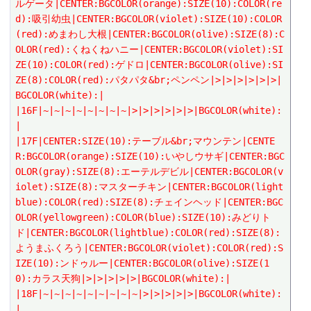
ルゲータ|CENTER:BGCOLOR(orange):SIZE(10):COLOR(re
d):吸引幼虫|CENTER:BGCOLOR(violet):SIZE(10):COLOR
(red):めまわし大根|CENTER:BGCOLOR(olive):SIZE(8):C
OLOR(red):くねくねハニー|CENTER:BGCOLOR(violet):SI
ZE(10):COLOR(red):ゲドロ|CENTER:BGCOLOR(olive):SI
ZE(8):COLOR(red):パタパタ&br;ペンペン|>|>|>|>|>|>|
BGCOLOR(white):|
|16F|~|~|~|~|~|~|~|~|>|>|>|>|>|>|BGCOLOR(white):
|
|17F|CENTER:SIZE(10):テーブル&br;マウンテン|CENTE
R:BGCOLOR(orange):SIZE(10):いやしウサギ|CENTER:BGC
OLOR(gray):SIZE(8):エーテルデビル|CENTER:BGCOLOR(v
iolet):SIZE(8):マスターチキン|CENTER:BGCOLOR(light
blue):COLOR(red):SIZE(8):チェインヘッド|CENTER:BGC
OLOR(yellowgreen):COLOR(blue):SIZE(10):みどりト
ド|CENTER:BGCOLOR(lightblue):COLOR(red):SIZE(8):
ようまふくろう|CENTER:BGCOLOR(violet):COLOR(red):S
IZE(10):ンドゥルー|CENTER:BGCOLOR(olive):SIZE(1
0):カラス天狗|>|>|>|>|>|BGCOLOR(white):|
|18F|~|~|~|~|~|~|~|~|~|>|>|>|>|>|BGCOLOR(white):
|