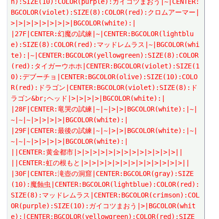
n):SIZE(10):COLOR(purple):ガイコツまおう|~|CENTER:
BGCOLOR(violet):SIZE(8):COLOR(red):クロムアーマー|
>|>|>|>|>|>|>|>|BGCOLOR(white):|
|27F|CENTER:幻魔の試練|~|CENTER:BGCOLOR(lightblu
e):SIZE(8):COLOR(red):マッドレムラス|~|BGCOLOR(whi
te):|~|CENTER:BGCOLOR(yellowgreen):SIZE(8):COLOR
(red):タイガーウホホ|CENTER:BGCOLOR(violet):SIZE(1
0):デブーチョ|CENTER:BGCOLOR(olive):SIZE(10):COLO
R(red):ドラゴン|CENTER:BGCOLOR(violet):SIZE(8):ド
ラゴン&br;ヘッド|>|>|>|>|BGCOLOR(white):|
|28F|CENTER:竜哭の試練|~|~|>|>|BGCOLOR(white):|~|
~|~|~|>|>|>|>|BGCOLOR(white):|
|29F|CENTER:最後の試練|~|~|>|>|BGCOLOR(white):|~|
~|~|~|>|>|>|>|BGCOLOR(white):|
||CENTER:黄金都市|>|>|>|>|>|>|>|>|>|>|>|>|>||
||CENTER:虹の根もと|>|>|>|>|>|>|>|>|>|>|>|>|>||
|30F|CENTER:滝壺の洞窟|CENTER:BGCOLOR(gray):SIZE
(10):魔蝕虫|CENTER:BGCOLOR(lightblue):COLOR(red):
SIZE(8):マッドレムラス|CENTER:BGCOLOR(crimson):COL
OR(purple):SIZE(10):ガイコツまおう|>|BGCOLOR(whit
e):|CENTER:BGCOLOR(yellowgreen):COLOR(red):SIZE