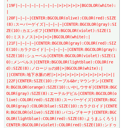
|19F|~|~|~|~|~|~|~|~|~|>|>|>|>|>|BGCOLOR(white):
|
|20F|~|~|~|CENTER:BGCOLOR(olive):COLOR(red):SIZE
(8):スーパーゲイズ|~|~|~|~|CENTER:BGCOLOR(gray):SI
ZE(10):カエンポフ|CENTER:BGCOLOR(violet):SIZE(1
0):ミストノス|>|>|>|>|BGCOLOR(white):|
|21F|~|~|~|~|CENTER:BGCOLOR(gray):COLOR(red):SIZ
E(10):カラクロイド|~|~|~|~|~|CENTER:BGCOLOR(gray):
SIZE(10):シューベル|CENTER:BGCOLOR(violet):SIZE(1
0):メンベルス|CENTER:BGCOLOR(lightblue):COLOR(re
d):SIZE(8):ノロージョの姉|>|BGCOLOR(white):|
||CENTER:地下水脈の村|>|>|>|>|>|>|>|>|>|>|>|>|>||
|22F|CENTER:SIZE(10):テーブル&br;マウンテン|CENTE
R:BGCOLOR(orange):SIZE(10):いやしウサギ|CENTER:BGC
OLOR(gray):SIZE(8):エーテルデビル|CENTER:BGCOLOR(o
live):COLOR(red):SIZE(8):スーパーゲイズ|CENTER:BGC
OLOR(gray):COLOR(blue):SIZE(10):カラクロイド|CENTE
R:BGCOLOR(olive):SIZE(8):パコレプキーナ|CENTER:BGC
OLOR(lightblue):COLOR(red):SIZE(8):ようまふくろう|
CENTER:BGCOLOR(violet):COLOR(red):SIZE(10):ンドゥ