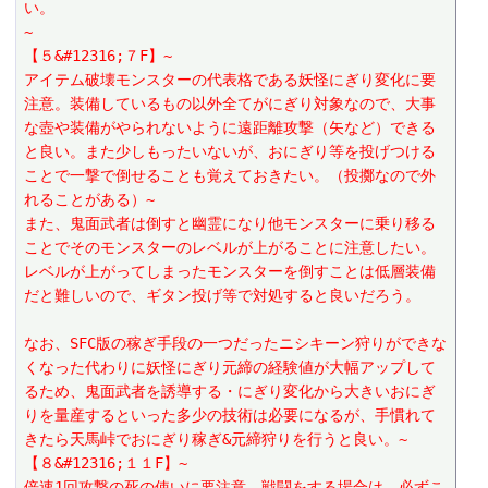
い。
~
【５&#12316;７F】~
アイテム破壊モンスターの代表格である妖怪にぎり変化に要
注意。装備しているもの以外全てがにぎり対象なので、大事
な壺や装備がやられないように遠距離攻撃（矢など）できる
と良い。また少しもったいないが、おにぎり等を投げつける
ことで一撃で倒せることも覚えておきたい。（投擲なので外
れることがある）~
また、鬼面武者は倒すと幽霊になり他モンスターに乗り移る
ことでそのモンスターのレベルが上がることに注意したい。
レベルが上がってしまったモンスターを倒すことは低層装備
だと難しいので、ギタン投げ等で対処すると良いだろう。
なお、SFC版の稼ぎ手段の一つだったニシキーン狩りができな
くなった代わりに妖怪にぎり元締の経験値が大幅アップして
るため、鬼面武者を誘導する・にぎり変化から大きいおにぎ
りを量産するといった多少の技術は必要になるが、手慣れて
きたら天馬峠でおにぎり稼ぎ&元締狩りを行うと良い。~
【８&#12316;１１F】~
倍速1回攻撃の死の使いに要注意。戦闘をする場合は、必ずこ