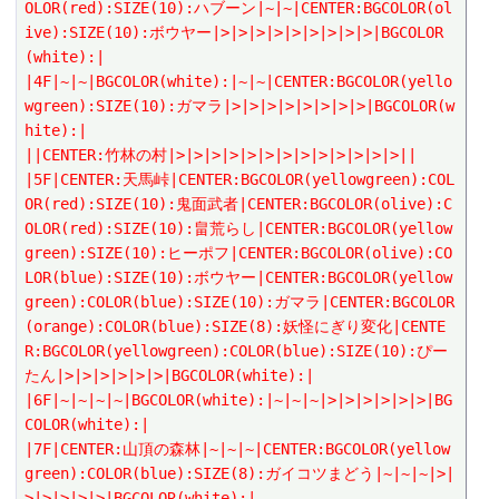
OLOR(red):SIZE(10):ハブーン|~|~|CENTER:BGCOLOR(ol
ive):SIZE(10):ボウヤー|>|>|>|>|>|>|>|>|>|BGCOLOR
(white):|
|4F|~|~|BGCOLOR(white):|~|~|CENTER:BGCOLOR(yello
wgreen):SIZE(10):ガマラ|>|>|>|>|>|>|>|>|BGCOLOR(w
hite):|
||CENTER:竹林の村|>|>|>|>|>|>|>|>|>|>|>|>|>||
|5F|CENTER:天馬峠|CENTER:BGCOLOR(yellowgreen):COL
OR(red):SIZE(10):鬼面武者|CENTER:BGCOLOR(olive):C
OLOR(red):SIZE(10):畠荒らし|CENTER:BGCOLOR(yellow
green):SIZE(10):ヒーポフ|CENTER:BGCOLOR(olive):CO
LOR(blue):SIZE(10):ボウヤー|CENTER:BGCOLOR(yellow
green):COLOR(blue):SIZE(10):ガマラ|CENTER:BGCOLOR
(orange):COLOR(blue):SIZE(8):妖怪にぎり変化|CENTE
R:BGCOLOR(yellowgreen):COLOR(blue):SIZE(10):ぴー
たん|>|>|>|>|>|>|BGCOLOR(white):|
|6F|~|~|~|~|BGCOLOR(white):|~|~|~|>|>|>|>|>|>|BG
COLOR(white):|
|7F|CENTER:山頂の森林|~|~|~|CENTER:BGCOLOR(yellow
green):COLOR(blue):SIZE(8):ガイコツまどう|~|~|~|>|
>|>|>|>|>|BGCOLOR(white):|