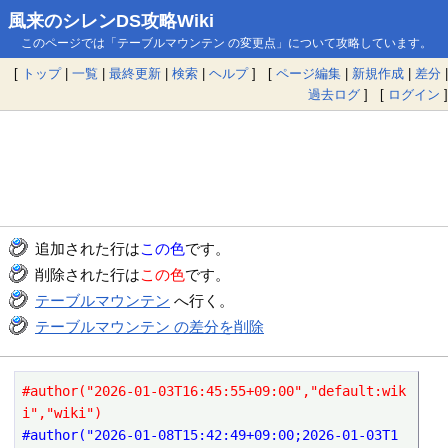
風来のシレンDS攻略Wiki
このページでは「テーブルマウンテン の変更点」について攻略しています。
[
トップ
|
一覧
|
最終更新
|
検索
|
ヘルプ
] [
ページ編集
|
新規作成
|
差分
|
過去ログ
] [
ログイン
]
追加された行は
この色
です。
削除された行は
この色
です。
テーブルマウンテン
へ行く。
テーブルマウンテン の差分を削除
#author("2026-01-03T16:45:55+09:00","default:wik
i","wiki")
#author("2026-01-08T15:42:49+09:00;2026-01-03T1