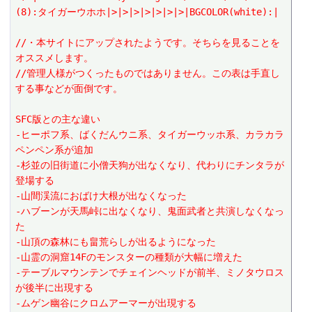
(8):タイガーウホホ|>|>|>|>|>|>|>|BGCOLOR(white):|
//・本サイトにアップされたようです。そちらを見ることを
オススメします。
//管理人様がつくったものではありません。この表は手直し
する事などが面倒です。
SFC版との主な違い
-ヒーポフ系、ばくだんウニ系、タイガーウッホ系、カラカラ
ペンペン系が追加
-杉並の旧街道に小僧天狗が出なくなり、代わりにチンタラが
登場する
-山間渓流におばけ大根が出なくなった
-ハブーンが天馬峠に出なくなり、鬼面武者と共演しなくなっ
た
-山頂の森林にも畠荒らしが出るようになった
-山霊の洞窟14Fのモンスターの種類が大幅に増えた
-テーブルマウンテンでチェインヘッドが前半、ミノタウロス
が後半に出現する
-ムゲン幽谷にクロムアーマーが出現する