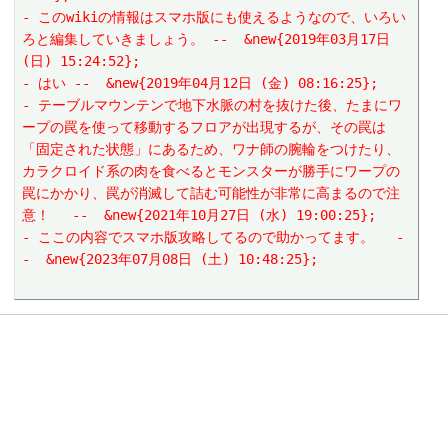
- このwikiの情報はスマホ版にも使えるようなので、いろい
ろと編集していきましょう。 --  &new{2019年03月17日 
(日) 15:24:52};
- はい --  &new{2019年04月12日 (金) 08:16:25};
- テーブルマウンテンで地下水脈の村を抜けた後、たまにワ
ープの罠を使って移動するフロアが出現するが、その罠は
「固定された状態」にあるため、ワナ師の腕輪をつけたり、
カラクロイド系の肉を食べるとモンスターが勝手にワープの
罠にかかり、罠が消滅して詰む可能性が非常に高まるので注
意！　 --  &new{2021年10月27日 (水) 19:00:25};
- ここの内容でスマホ版攻略してるので助かってます。　 -
-  &new{2023年07月08日 (土) 10:48:25};