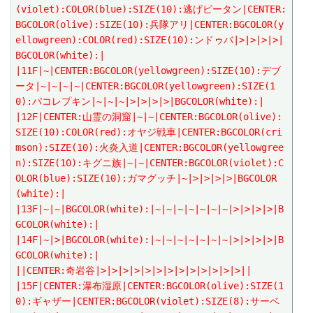
(violet):COLOR(blue):SIZE(10):逃げピータン|CENTER:
BGCOLOR(olive):SIZE(10):兵隊アリ|CENTER:BGCOLOR(y
ellowgreen):COLOR(red):SIZE(10):ンドゥバ|>|>|>|>|
BGCOLOR(white):|
|11F|~|CENTER:BGCOLOR(yellowgreen):SIZE(10):デブ
ータ|~|~|~|~|CENTER:BGCOLOR(yellowgreen):SIZE(1
0):パコレプキン|~|~|~|>|>|>|>|BGCOLOR(white):|
|12F|CENTER:山霊の洞窟|~|~|CENTER:BGCOLOR(olive):
SIZE(10):COLOR(red):オヤジ戦車|CENTER:BGCOLOR(cri
mson):SIZE(10):火炎入道|CENTER:BGCOLOR(yellowgree
n):SIZE(10):キグニ族|~|~|CENTER:BGCOLOR(violet):C
OLOR(blue):SIZE(10):ガマグッチ|~|>|>|>|>|BGCOLOR
(white):|
|13F|~|~|BGCOLOR(white):|~|~|~|~|~|~|~|>|>|>|>|B
GCOLOR(white):|
|14F|~|>|BGCOLOR(white):|~|~|~|~|~|~|~|>|>|>|>|B
GCOLOR(white):|
||CENTER:奇岩谷|>|>|>|>|>|>|>|>|>|>|>|>|>||
|15F|CENTER:瀑布湿原|CENTER:BGCOLOR(olive):SIZE(1
0):ギャザー|CENTER:BGCOLOR(violet):SIZE(8):サーベ