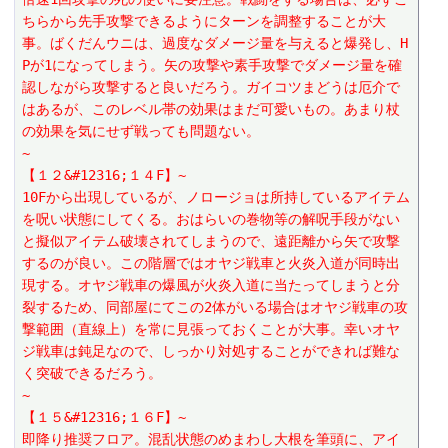
ちらから先手攻撃できるようにターンを調整することが大
事。ばくだんウニは、過度なダメージ量を与えると爆発し、H
Pが1になってしまう。矢の攻撃や素手攻撃でダメージ量を確
認しながら攻撃すると良いだろう。ガイコツまどうは厄介で
はあるが、このレベル帯の効果はまだ可愛いもの。あまり杖
の効果を気にせず戦っても問題ない。
~
【１２&#12316;１４F】~
10Fから出現しているが、ノロージョは所持しているアイテム
を呪い状態にしてくる。おはらいの巻物等の解呪手段がない
と擬似アイテム破壊されてしまうので、遠距離から矢で攻撃
するのが良い。この階層ではオヤジ戦車と火炎入道が同時出
現する。オヤジ戦車の爆風が火炎入道に当たってしまうと分
裂するため、同部屋にてこの2体がいる場合はオヤジ戦車の攻
撃範囲（直線上）を常に見張っておくことが大事。幸いオヤ
ジ戦車は鈍足なので、しっかり対処することができれば難な
く突破できるだろう。
~
【１５&#12316;１６F】~
即降り推奨フロア。混乱状態のめまわし大根を筆頭に、アイ