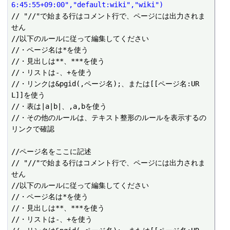
6:45:55+09:00","default:wiki","wiki")
// "//"で始まる行はコメント行で、ページには出力されま
せん

//以下のルールに従って編集してください

//・ページ名は*を使う

//・見出しは**、***を使う

//・リストは-、+を使う

//・リンクは&pgid(,ページ名);、または[[ページ名:UR
L]]を使う

//・表は|a|b|、,a,bを使う

//・その他のルールは、テキスト整形のルールを表示するの
リンクで確認

//ページ名をここに記述

// "//"で始まる行はコメント行で、ページには出力されま
せん

//以下のルールに従って編集してください

//・ページ名は*を使う

//・見出しは**、***を使う

//・リストは-、+を使う
