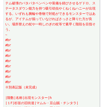
テム破壊のパタパタペンペンや装備を錆びさせるゲドロ、ス
テータスダウン能力を持つ吸引幼虫やくねくねハニーが出現
する。いずれも腕輪や巻物で対処ができるモンスターではあ
るが、アイテムが揃っていなければさっさと降りた方が良
い。場所替えの杖や一時しのぎの杖等で素早く階段を目指そ
う。
~
#br
#br
#br
#br
#br
#br
#br
#br
#br
※別表記版（未完成）
|階数|名称|出現モンスター|h
|１F|杉並の旧街道|マムル・豆山賊・チンタラ|