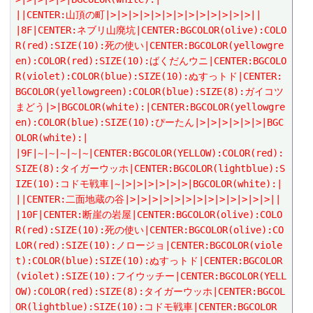
||CENTER:山頂の町|>|>|>|>|>|>|>|>|>|>|>|>|>||
|8F|CENTER:ネブリ山廃坑|CENTER:BGCOLOR(olive):COLO
R(red):SIZE(10):死の使い|CENTER:BGCOLOR(yellowgre
en):COLOR(red):SIZE(10):ばくだんウニ|CENTER:BGCOLO
R(violet):COLOR(blue):SIZE(10):ぬすっトド|CENTER:
BGCOLOR(yellowgreen):COLOR(blue):SIZE(8):ガイコツ
まどう|>|BGCOLOR(white):|CENTER:BGCOLOR(yellowgre
en):COLOR(blue):SIZE(10):ぴーたん|>|>|>|>|>|>|BGC
OLOR(white):|
|9F|~|~|~|~|~|CENTER:BGCOLOR(YELLOW):COLOR(red):
SIZE(8):タイガーウッホ|CENTER:BGCOLOR(lightblue):S
IZE(10):コドモ戦車|~|>|>|>|>|>|>|BGCOLOR(white):|
||CENTER:二面地蔵の谷|>|>|>|>|>|>|>|>|>|>|>|>|>||
|10F|CENTER:断崖の岩屋|CENTER:BGCOLOR(olive):COLO
R(red):SIZE(10):死の使い|CENTER:BGCOLOR(olive):CO
LOR(red):SIZE(10):ノロージョ|CENTER:BGCOLOR(viole
t):COLOR(blue):SIZE(10):ぬすっトド|CENTER:BGCOLOR
(violet):SIZE(10):フイウッチー|CENTER:BGCOLOR(YELL
OW):COLOR(red):SIZE(8):タイガーウッホ|CENTER:BGCOL
OR(lightblue):SIZE(10):コドモ戦車|CENTER:BGCOLOR