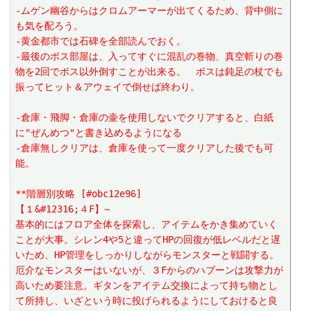
-ムゲン幽谷からはクロムアーマーが出てくるため、背中側に
も気を配ろう。
-黄金都市では石碑を全部読んでおく。
-最後のボス部屋は、入ってすぐに混乱の巻物、真空斬りの巻
物を2回でボス以外倒すことが出来る。　ボスは鈍足の杖でも
振ってヒット＆アウェイで倒せば終わり。
-倉庫・飛脚・倉庫の壷を使用しないでクリアすると、白紙
に"ぜんめつ"と書き込めるようになる
-倉庫無しクリアは、倉庫を使って一度クリアした後でも可
能。
**階層別攻略 [#obc12e96]
【１&#12316;４F】~
基本的にはフロア全体を探索し、アイテムをかき集めていく
ことが大事。シレン4や5と違ってHPの回復が低レベルだと遅
いため、HP管理をしっかりしながらモンスターと戦闘する。
厄介なモンスターはいないが、３Fからのハブーンは攻撃力が
高いため要注意。ギタンをアイテム交換によって持ち物とし
て所持し、いざという時に投げられるようにしておけると良