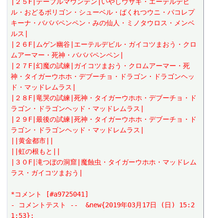
|２５F|テーブルマウンテン|いやしウサギ・エーテルデビ
ル・おどるポリゴン・シューベル・ばくれつウニ・パコレプ
キーナ・バババペンペン・みの仙人・ミノタウロス・メンベ
ルス|
|２６F|ムゲン幽谷|エーテルデビル・ガイコツまおう・クロ
ムアーマー・死神・バババペンペン|
|２７F|幻魔の試練|ガイコツまおう・クロムアーマー・死
神・タイガーウホホ・デブーチョ・ドラゴン・ドラゴンヘッ
ド・マッドレムラス|
|２８F|竜哭の試練|死神・タイガーウホホ・デブーチョ・ド
ラゴン・ドラゴンヘッド・マッドレムラス|
|２９F|最後の試練|死神・タイガーウホホ・デブーチョ・ド
ラゴン・ドラゴンヘッド・マッドレムラス|
||黄金都市||
||虹の根もと||
|３０F|滝つぼの洞窟|魔蝕虫・タイガーウホホ・マッドレム
ラス・ガイコツまおう|
*コメント [#a9725041]
- コメントテスト --  &new{2019年03月17日 (日) 15:2
1:53};