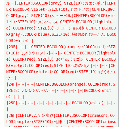
ルー|CENTER:BGCOLOR(gray):SIZE(10):カエンポフ|CENT
ER:BGCOLOR(violet):SIZE(10):ミストノス|CENTER:BGC
OLOR(gray):SIZE(10):シューベル|CENTER:BGCOLOR(vio
let):SIZE(10):メンベルス|CENTER:BGCOLOR(lightblu
e):COLOR(red):SIZE(8):ノロージョの姉|CENTER:BGCOLO
R(gray):COLOR(blue):SIZE(10):飛び&br;ぴーたん|BGCO
LOR(white):|
|23F|~|~|~|CENTER:BGCOLOR(orange):COLOR(red):SIZ
E(10):ミノタウロス|~|~|~|~|CENTER:BGCOLOR(lightblu
e):COLOR(red):SIZE(8):おどるポリゴン|CENTER:BGCOLO
R(violet):COLOR(red):SIZE(10):みの仙人|~|~|~|~|CE
NTER:BGCOLOR(violet):COLOR(red):SIZE(10):ばくれつ
ウニ|
|24F|~|~|~|~|CENTER:BGCOLOR(orange):COLOR(red):S
IZE(8):バババペンペン|~|~|~|~|~|~|~|BGCOLOR(whit
e):|~|~|
|25F|~|~|~|~|~|~|~|~|~|~|~|~|BGCOLOR(white):|~|~
|
|26F|CENTER:ムゲン幽谷|CENTER:BGCOLOR(crimson):CO
LOR(purple):SIZE(10):死神|~|CENTER:BGCOLOR(crimso