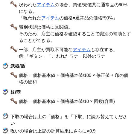
呪われた
アイテム
の場合、買値/売値共に通常品の90%
になる。
「呪われた
アイテム
の価格=通常品の価格*90%」
識別状態は価格に無関係。
そのため、店主に価格を確認することで識別の補助とす
ることができる。
一部、店主が買取不可能な
アイテム
も存在する。
例:「ギタン」「こわれたワナ」以外のワナ
武器/盾
価格 = 価格基本値 + 価格基本値/100 × 修正値 + 印の価
格の総和
杖/壺
価格 = 価格基本値 + 価格基本値/10 × 回数(容量)
下取の場合は上の「価格」を「下取」に読み替えてくださ
い
呪いの場合は上記の計算結果にさらに×0.9