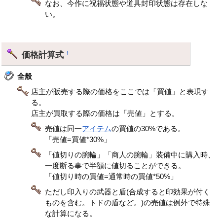
なお、今作に祝福状態や道具封印状態は存在しな
い。
価格計算式
†
全般
店主が販売する際の価格をここでは「買値」と表現す
る。
店主が買取する際の価格は「売値」とする。
売値は同一
アイテム
の買値の30%である。
「売値=買値*30%」
「値切りの腕輪」「商人の腕輪」装備中に購入時、
一度断る事で半額に値切ることができる。
「値切り時の買値=通常時の買値*50%」
ただし印入りの武器と盾(合成すると印効果が付く
ものを含む。トドの盾など。)の売値は例外で特殊
な計算になる。