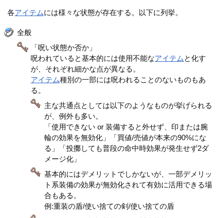
各
アイテム
には様々な状態が存在する。以下に列挙。
全般
「呪い状態か否か」
呪われていると基本的には使用不能な
アイテム
と化す
が、それぞれ細かな点が異なる。
アイテム
種別の一部には呪われることのないものもあ
る。
主な共通点としては以下のようなものが挙げられる
が、例外も多い。
「使用できない or 装備すると外せず、印または腕
輪の効果を無効化」「買値/売値が本来の90%にな
る」「投擲しても普段の命中時効果が発生せず2ダ
メージ化」
基本的にはデメリットでしかないが、一部デメリッ
ト系装備の効果が無効化されて有効に活用できる場
合もある。
例:重装の盾/使い捨ての剣/使い捨ての盾