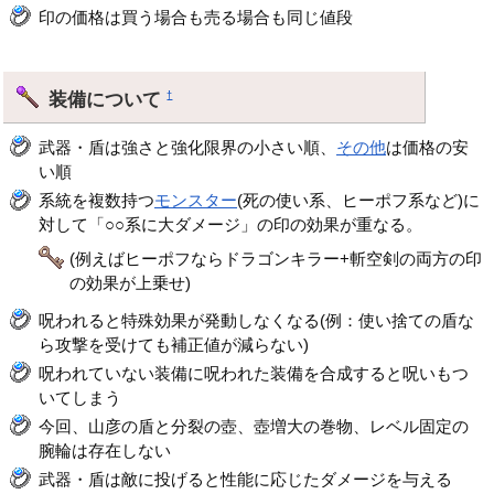
印の価格は買う場合も売る場合も同じ値段
装備について
†
武器・盾は強さと強化限界の小さい順、
その他
は価格の安
い順
系統を複数持つ
モンスター
(死の使い系、ヒーポフ系など)に
対して「○○系に大ダメージ」の印の効果が重なる。
(例えばヒーポフならドラゴンキラー+斬空剣の両方の印
の効果が上乗せ)
呪われると特殊効果が発動しなくなる(例：使い捨ての盾な
ら攻撃を受けても補正値が減らない)
呪われていない装備に呪われた装備を合成すると呪いもつ
いてしまう
今回、山彦の盾と分裂の壺、壺増大の巻物、レベル固定の
腕輪は存在しない
武器・盾は敵に投げると性能に応じたダメージを与える