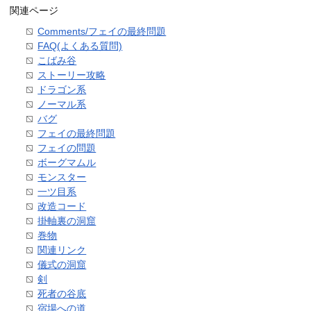
関連ページ
Comments/フェイの最終問題
FAQ(よくある質問)
こばみ谷
ストーリー攻略
ドラゴン系
ノーマル系
バグ
フェイの最終問題
フェイの問題
ボーグマムル
モンスター
一ツ目系
改造コード
掛軸裏の洞窟
巻物
関連リンク
儀式の洞窟
剣
死者の谷底
宿場への道