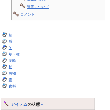
装備について
コメント
剣
盾
矢
草・種
腕輪
杖
巻物
壷
食料
アイテム
の状態
†