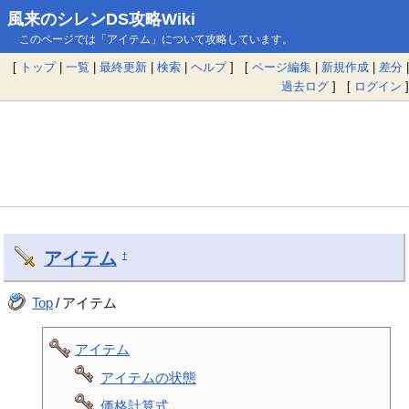
風来のシレンDS攻略Wiki
このページでは「アイテム」について攻略しています。
[
トップ
|
一覧
|
最終更新
|
検索
|
ヘルプ
] [
ページ編集
|
新規作成
|
差分
|
過去ログ
] [
ログイン
]
アイテム
†
Top
/
アイテム
アイテム
アイテムの状態
価格計算式