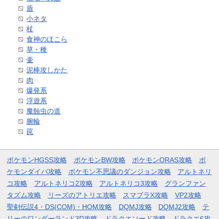
盾
小ネタ
杖
食神のほこら
草・種
壷
泥棒攻しかた
肉
爆発系
浮遊系
魔蝕虫の道
腕輪
罠
ポケモンHGSS攻略
ポケモンBW攻略
ポケモンORAS攻略
ポ
ケモンダイパ攻略
ポケモン不思議のダンジョン攻略
アルトネリ
コ攻略
アルトネリコ2攻略
アルトネリコ3攻略
グランファン
タズム攻略
リーズのアトリエ攻略
スマブラX攻略
VP2攻略
聖剣伝説4・DS(COM)・HOM攻略
DQMJ攻略
DQMJ2攻略
テ
リーのワンダーランド3D攻略
ドラクエソード攻略
ドラクエ6攻