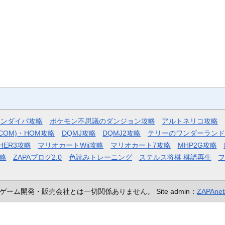
モンダイパ攻略
ポケモン不思議のダンジョン攻略
アルトネリコ攻略
COM)・HOM攻略
DQMJ攻略
DQMJ2攻略
テリーのワンダーランド
HER3攻略
マリオカートWii攻略
マリオカート7攻略
MHP2G攻略
略
ZAPAブログ2.0
色読みトレーニング
ステルス将棋 棋譜再生
ゲーム開発・販売会社とは一切関係ありません。
Site admin：
ZAPAn