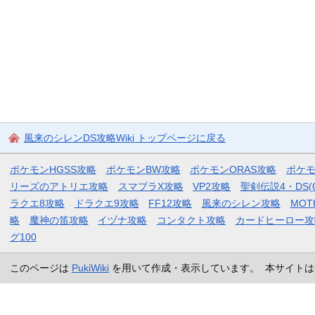
風来のシレンDS攻略Wiki トップページに戻る
ポケモンHGSS攻略
ポケモンBW攻略
ポケモンORAS攻略
ポケ
リーズのアトリエ攻略
スマブラX攻略
VP2攻略
聖剣伝説4・DS(
ラクエ8攻略
ドラクエ9攻略
FF12攻略
風来のシレン攻略
MOT
略
魔神の笛攻略
イヅナ攻略
コンタクト攻略
カードヒーロー攻
グ100
このページは
PukiWiki
を用いて作成・表示しています。 本サイトは