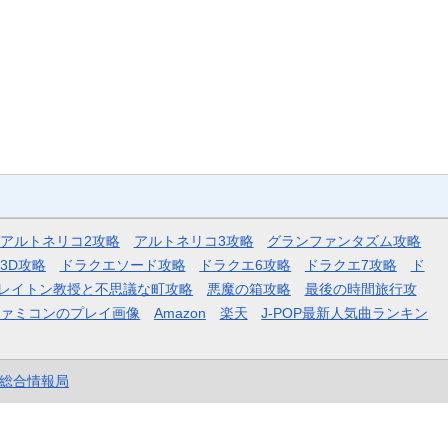
アルトネリコ2攻略
アルトネリコ3攻略
グランファンタズム攻略
3D攻略
ドラクエソード攻略
ドラクエ6攻略
ドラクエ7攻略
ド
レイトン教授と不思議な町攻略
悪魔の箱攻略
最後の時間旅行攻
ファミコンのプレイ画像
Amazon
楽天
J-POP最新人気曲ランキン
et総合情報局