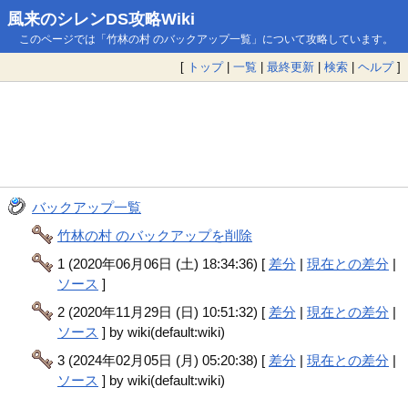
風来のシレンDS攻略Wiki
このページでは「竹林の村 のバックアップ一覧」について攻略しています。
[
トップ
|
一覧
|
最終更新
|
検索
|
ヘルプ
]
バックアップ一覧
竹林の村 のバックアップを削除
1 (2020年06月06日 (土) 18:34:36) [
差分
|
現在との差分
|
ソース
]
2 (2020年11月29日 (日) 10:51:32) [
差分
|
現在との差分
|
ソース
] by wiki(default:wiki)
3 (2024年02月05日 (月) 05:20:38) [
差分
|
現在との差分
|
ソース
] by wiki(default:wiki)