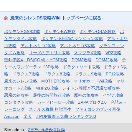
風来のシレンDS攻略Wiki トップページに戻る
ポケモンHGSS攻略
ポケモンBW攻略
ポケモンORAS攻略
ポ
ケモンダイパ攻略
ポケモン不思議のダンジョン攻略
アルトネリ
コ攻略
アルトネリコ2攻略
アルトネリコ3攻略
グランファン
タズム攻略
リーズのアトリエ攻略
スマブラX攻略
VP2攻略
聖剣伝説4・DS(COM)・HOM攻略
DQMJ攻略
DQMJ2攻略
テ
リーのワンダーランド3D攻略
ドラクエソード攻略
ドラクエ6攻
略
ドラクエ7攻略
ドラクエ8攻略
ドラクエ9攻略
FF12攻略
風来のシレン攻略
MOTHER3攻略
マリオカートWii攻略
マリ
オカート7攻略
MHP2G攻略
レイトン教授と不思議な町攻略
悪魔の箱攻略
最後の時間旅行攻略
魔神の笛攻略
イヅナ攻略
コンタクト攻略
カードヒーロー攻略
ZAPAブログ2.0
色読みト
レーニング
ステルス将棋 棋譜再生
ファミコンのプレイ画像
Amazon
楽天
J-POP最新人気曲ランキング100
Site admin：
ZAPAnet総合情報局