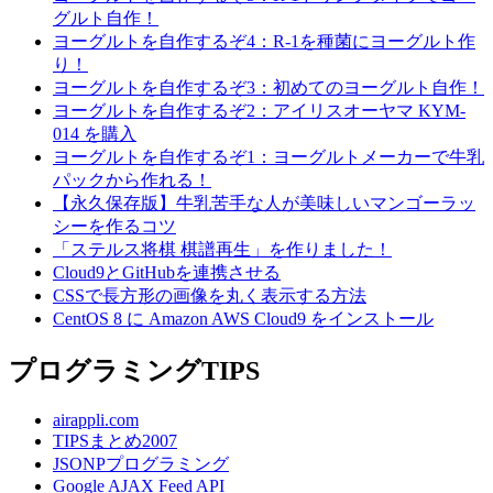
グルト自作！
ヨーグルトを自作するぞ4：R-1を種菌にヨーグルト作
り！
ヨーグルトを自作するぞ3：初めてのヨーグルト自作！
ヨーグルトを自作するぞ2：アイリスオーヤマ KYM-
014 を購入
ヨーグルトを自作するぞ1：ヨーグルトメーカーで牛乳
パックから作れる！
【永久保存版】牛乳苦手な人が美味しいマンゴーラッ
シーを作るコツ
「ステルス将棋 棋譜再生」を作りました！
Cloud9とGitHubを連携させる
CSSで長方形の画像を丸く表示する方法
CentOS 8 に Amazon AWS Cloud9 をインストール
プログラミングTIPS
airappli.com
TIPSまとめ2007
JSONPプログラミング
Google AJAX Feed API