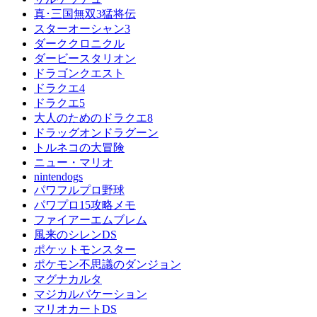
真･三国無双3猛将伝
スターオーシャン3
ダーククロニクル
ダービースタリオン
ドラゴンクエスト
ドラクエ4
ドラクエ5
大人のためのドラクエ8
ドラッグオンドラグーン
トルネコの大冒険
ニュー・マリオ
nintendogs
パワフルプロ野球
パワプロ15攻略メモ
ファイアーエムブレム
風来のシレンDS
ポケットモンスター
ポケモン不思議のダンジョン
マグナカルタ
マジカルバケーション
マリオカートDS