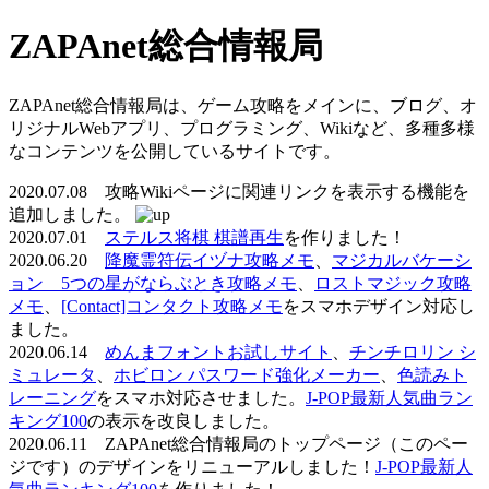
ZAPAnet総合情報局
ZAPAnet総合情報局は、ゲーム攻略をメインに、ブログ、オ
リジナルWebアプリ、プログラミング、Wikiなど、多種多様
なコンテンツを公開しているサイトです。
2020.07.08 攻略Wikiページに関連リンクを表示する機能を
追加しました。
2020.07.01
ステルス将棋 棋譜再生
を作りました！
2020.06.20
降魔霊符伝イヅナ攻略メモ
、
マジカルバケーシ
ョン 5つの星がならぶとき攻略メモ
、
ロストマジック攻略
メモ
、
[Contact]コンタクト攻略メモ
をスマホデザイン対応し
ました。
2020.06.14
めんまフォントお試しサイト
、
チンチロリン シ
ミュレータ
、
ホビロン パスワード強化メーカー
、
色読みト
レーニング
をスマホ対応させました。
J-POP最新人気曲ラン
キング100
の表示を改良しました。
2020.06.11 ZAPAnet総合情報局のトップページ（このペー
ジです）のデザインをリニューアルしました！
J-POP最新人