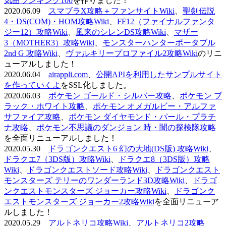
気曲ランキング100
を作りました！
2020.06.09
スマブラX攻略＋ファンサイトWiki
、
聖剣伝説
4・DS(COM)・HOM攻略Wiki
、
FF12（ファイナルファンタ
ジー12）攻略Wiki
、
風来のシレンDS攻略Wiki
、
マザー
3（MOTHER3）攻略Wiki
、
モンスターハンターポータブル
2nd G 攻略Wiki
、
ヴァルキリープロファイル2攻略Wiki
のリニ
ューアルしました！
2020.06.04
airappli.com
、
公開APIを利用したサンプルサイト
を作っていくよ
をSSL化しました。
2020.06.03
ポケモン ゴールド・シルバー攻略
、
ポケモン ブ
ラック・ホワイト攻略
、
ポケモン オメガルビー・アルファ
サファイア攻略
、
ポケモン ダイヤモンド・パール・プラチ
ナ攻略
、
ポケモン不思議のダンジョン 時・闇の探検隊攻略
を全面リニューアルしました！
2020.05.30
ドラゴンクエスト6 幻の大地(DS版) 攻略Wiki
、
ドラクエ7（3DS版）攻略Wiki
、
ドラクエ8（3DS版）攻略
Wiki
、
ドラゴンクエストソード攻略Wiki
、
ドラゴンクエスト
モンスターズ テリーのワンダーランド3D攻略Wiki
、
ドラゴ
ンクエストモンスターズ ジョーカー攻略Wiki
、
ドラゴンク
エストモンスターズ ジョーカー2攻略Wiki
を全面リニューア
ルしました！
2020.05.29
アルトネリコ攻略Wiki
、
アルトネリコ2攻略