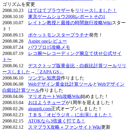
ゴリズムを変更
2008.10.23
はてはてブラウザー
を
リリースしました！
2008.10.10
東京ゲームショウ2008レポートその1
2008.10.07
レイトン教授と最後の時間旅行攻略Wiki
スター
ト！
2008.09.13
ポケットモンスタープラチナ
発売！
2008.08.28
Aspire oneレビュー
2008.07.24
パワプロ15攻略メモ
2008.07.19
レコ腕〜レコーディング腕立て伏せ公式サイ
ト〜
2008.06.12
デスクトップ版黄金比・白銀比計算ツールリリ
ースしました
→
「ZAPA GS」
2008.06.10
ツンデレ知恵袋
作りました
2008.06.08
Webデザイン黄金比計算ツール
と
Webデザイン
白銀比計算ツール
作りました
2008.04.06
マリオカートWii攻略Wiki
始めました！
2008.03.04
おはようチューブ
が1周年を迎えました！
2008.02.26
airappli.com
正式オープンしました！
2008.02.23
ＴＢＳ「オビラジＲ」に出演しました！
2008.02.15
ATOKなら3倍速く打てる！
2008.02.12
スマブラX攻略＋ファンサイトWiki
更新