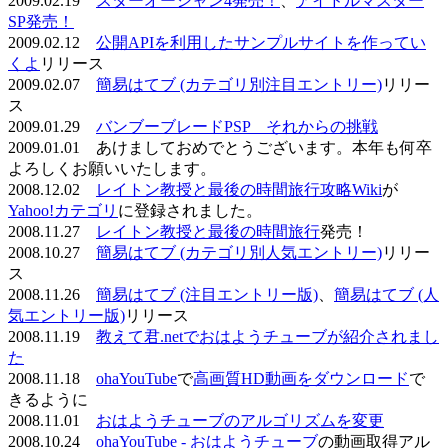
2009.02.19
スターオーシャン4発売！
、
アイドルマスター
SP発売！
2009.02.12
公開APIを利用したサンプルサイトを作ってい
くよ
リリース
2009.02.07
簡易はてブ (カテゴリ別注目エントリー)
リリー
ス
2009.01.29
バンブーブレードPSP それからの挑戦
2009.01.01 あけましておめでとうございます。本年も何卒
よろしくお願いいたします。
2008.12.02
レイトン教授と最後の時間旅行攻略Wiki
が
Yahoo!カテゴリ
に登録されました。
2008.11.27
レイトン教授と最後の時間旅行
発売！
2008.10.27
簡易はてブ (カテゴリ別人気エントリー)
リリー
ス
2008.11.26
簡易はてブ (注目エントリー版)
、
簡易はてブ (人
気エントリー版)
リリース
2008.11.19
教えて君.netでおはようチューブが紹介されまし
た
2008.11.18
ohaYouTube
で
高画質HD動画をダウンロード
で
きるように
2008.11.01
おはようチューブのアルゴリズムを変更
2008.10.24
ohaYouTube - おはようチューブ
の動画取得アル