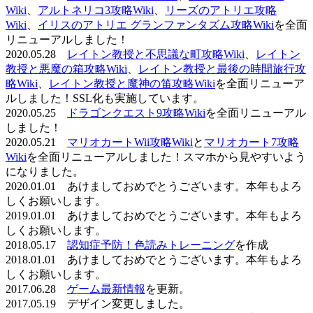
Wiki
、
アルトネリコ3攻略Wiki
、
リーズのアトリエ攻略
Wiki
、
イリスのアトリエ グランファンタズム攻略Wiki
を全面
リニューアルしました！
2020.05.28
レイトン教授と不思議な町攻略Wiki
、
レイトン
教授と悪魔の箱攻略Wiki
、
レイトン教授と最後の時間旅行攻
略Wiki
、
レイトン教授と魔神の笛攻略Wiki
を全面リニューア
ルしました！SSL化も実施しています。
2020.05.25
ドラゴンクエスト9攻略Wiki
を全面リニューアル
しました！
2020.05.21
マリオカートWii攻略Wiki
と
マリオカート7攻略
Wiki
を全面リニューアルしました！スマホから見やすいよう
になりました。
2020.01.01 あけましておめでとうございます。本年もよろ
しくお願いします。
2019.01.01 あけましておめでとうございます。本年もよろ
しくお願いします。
2018.05.17
認知症予防！色読みトレーニング
を作成
2018.01.01 あけましておめでとうございます。本年もよろ
しくお願いします。
2017.06.28
ゲーム最新情報
を更新。
2017.05.19 デザイン変更しました。