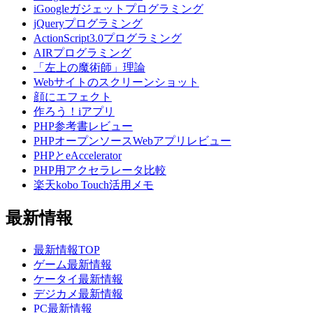
iGoogleガジェットプログラミング
jQueryプログラミング
ActionScript3.0プログラミング
AIRプログラミング
「左上の魔術師」理論
Webサイトのスクリーンショット
顔にエフェクト
作ろう！iアプリ
PHP参考書レビュー
PHPオープンソースWebアプリレビュー
PHPとeAccelerator
PHP用アクセラレータ比較
楽天kobo Touch活用メモ
最新情報
最新情報TOP
ゲーム最新情報
ケータイ最新情報
デジカメ最新情報
PC最新情報