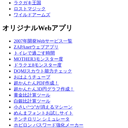
ラクガキ王国
ロストマジック
ワイルドアームズ
オリジナルWebアプリ
2007年開発Webサービス一覧
ZAPAnetウェブアプリ
トイレで過ごす時間
MOTHER3モンスター度
ドラクエ8モンスター度
DQMJスカウト能力チェック
おはようチューブ
超かんたんPDF作成！
超かんたん3D円グラフ作成！
黄金比計算ツール
白銀比計算ツール
小さい“つ”が消えるマシーン
めんまフォントお試しサイト
チンチロリン シミュレータ
ホビロン パスワード強化メーカー