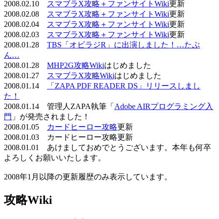
2008.02.10
スマブラX攻略＋ファンサイトWiki
更新
2008.02.08
スマブラX攻略＋ファンサイトWiki
更新
2008.02.04
スマブラX攻略＋ファンサイトWiki
更新
2008.02.03
スマブラX攻略＋ファンサイトWiki
更新
2008.01.28
TBS「オビラジR」に出演しました！…たぶ
ん…
2008.01.28
MHP2G攻略Wiki
はじめました
2008.01.27
スマブラX攻略Wiki
はじめました
2008.01.14
「ZAPA PDF READER DS」リリースしまし
た！
2008.01.14 管理人ZAPA執筆「
Adobe AIRプログラミング入
門
」が発売されました！
2008.01.05
カードヒーロー攻略
更新
2008.01.03 カードヒーロー攻略更新
2008.01.01 あけましておめでとうございます。本年も何卒
よろしくお願いいたします。
2008年1月以降の更新履歴のみ表示しています。
攻略Wiki