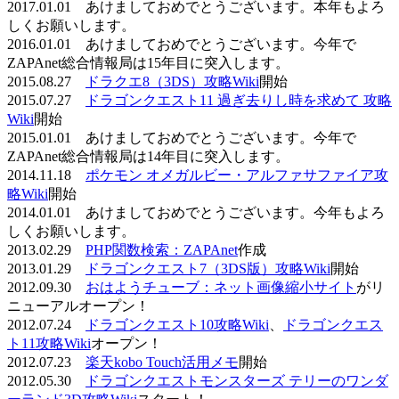
2017.01.01 あけましておめでとうございます。本年もよろ
しくお願いします。
2016.01.01 あけましておめでとうございます。今年で
ZAPAnet総合情報局は15年目に突入します。
2015.08.27
ドラクエ8（3DS）攻略Wiki
開始
2015.07.27
ドラゴンクエスト11 過ぎ去りし時を求めて 攻略
Wiki
開始
2015.01.01 あけましておめでとうございます。今年で
ZAPAnet総合情報局は14年目に突入します。
2014.11.18
ポケモン オメガルビー・アルファサファイア攻
略Wiki
開始
2014.01.01 あけましておめでとうございます。今年もよろ
しくお願いします。
2013.02.29
PHP関数検索：ZAPAnet
作成
2013.01.29
ドラゴンクエスト7（3DS版）攻略Wiki
開始
2012.09.30
おはようチューブ：ネット画像縮小サイト
がリ
ニューアルオープン！
2012.07.24
ドラゴンクエスト10攻略Wiki
、
ドラゴンクエス
ト11攻略Wiki
オープン！
2012.07.23
楽天kobo Touch活用メモ
開始
2012.05.30
ドラゴンクエストモンスターズ テリーのワンダ