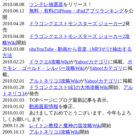
2010.08.08
ツンデレ抽選器
をリリース！
2010.06.12
無料・有料のiPhone・iPadアプリランキング
を公
開
2010.04.28
ドラゴンクエストモンスターズ ジョーカー2
発
売
2010.04.08
ドラゴンクエストモンスターズ ジョーカー2攻
略Wiki
開始
2010.03.08
ohaYouTube - 動画から音楽（MP3)だけ抽出する
方法
2010.02.23
ドラクエ6攻略Wiki
が
Yahoo!カテゴリ
に掲載。
ポ
ケモン ゴールド・シルバー攻略Wiki
が
Yahoo!カテゴリ
に掲
載。
2010.02.01
アルトネリコ3攻略Wiki
が
Yahoo!カテゴリ
に掲載
2010.01.28
ドラゴンクエスト6幻の大地攻略Wiki
開始、
アル
トネリコ3
が発売
2010.01.03 TOPページにブログ最新記事を表示。
2010.01.02
動画最新情報
を修正。
2010.01.01 あけましておめでとうございます。今年もよろ
しくお願いします。
2009.11.26
レイトン教授と魔神の笛攻略Wiki
開始
2009.10.13
アルトネリコ3攻略Wiki
開始