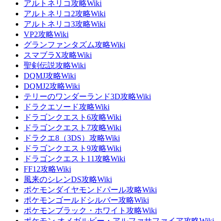
アルトネリコ攻略Wiki
アルトネリコ2攻略Wiki
アルトネリコ3攻略Wiki
VP2攻略Wiki
グランファンタズム攻略Wiki
スマブラX攻略Wiki
聖剣伝説攻略Wiki
DQMJ攻略Wiki
DQMJ2攻略Wiki
テリーのワンダーランド3D攻略Wiki
ドラクエソード攻略Wiki
ドラゴンクエスト6攻略Wiki
ドラゴンクエスト7攻略Wiki
ドラクエ8（3DS）攻略Wiki
ドラゴンクエスト9攻略Wiki
ドラゴンクエスト11攻略Wiki
FF12攻略Wiki
風来のシレンDS攻略Wiki
ポケモンダイヤモンドパール攻略Wiki
ポケモンゴールドシルバー攻略Wiki
ポケモンブラック・ホワイト攻略Wiki
ポケモン オメガルビー・アルファサファイア攻略Wiki