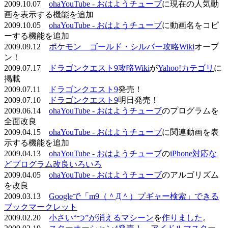
2009.10.07
ohaYouTube - おはようチューブ
に現在の人気動
画を表示する機能を追加
2009.10.05
ohaYouTube - おはようチューブ
に動画名をコピ
ーする機能を追加
2009.09.12
ポケモン ゴールド・シルバー攻略Wiki
オープ
ン！
2009.07.17
ドラゴンクエスト9攻略Wiki
が
Yahoo!カテゴリ
に
掲載
2009.07.11
ドラゴンクエスト9
発売！
2009.07.10
ドラゴンクエスト9
明日発売！
2009.06.14
ohaYouTube - おはようチューブ
のプログラムを
全面改良
2009.04.15
ohaYouTube - おはようチューブ
に関連動画を表
示する機能を追加
2009.04.13
ohaYouTube - おはようチューブ
の
iPhone対応な
どプログラム改良いろいろ
2009.04.05
ohaYouTube - おはようチューブ
のアルゴリズム
を改良
2009.03.13
Googleで「m9（＾Д＾）プギャー検索」できる
ブックマークレット
2009.02.20
小さい“つ”が消えるマシーン
を
作りました
。