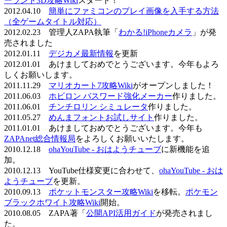
ーランド3D攻略Wiki
スタート！
2012.04.10
簡単にファミコンのプレイ画像を入手する方法
（全ゲームタイトル対応）
2012.02.23 管理人ZAPA執筆「
わかる!iPhoneカメラ
」が発
売されました
2012.01.11
デジカメ最新情報
を更新
2012.01.01 あけましておめでとうございます。今年もよろ
しくお願いします。
2011.11.29
マリオカート7攻略Wiki
がオープンしました！
2011.06.03
ホビロン パスワード強化メーカー
作りました。
2011.06.01
チンチロリン シミュレータ
作りました。
2011.05.27
めんまフォントお試しサイト
作りました。
2011.01.01 あけましておめでとうございます。今年も
ZAPAnet総合情報局
をよろしくお願いいたします。
2010.12.18
ohaYouTube - おはようチューブ
に新機能を追
加。
2010.12.13 YouTube仕様変更に合わせて、
ohaYouTube - おは
ようチューブ
を更新。
2010.09.13
ポケットモンスター攻略Wiki
を移転。
ポケモン
ブラックホワイト攻略Wiki
開始。
2010.08.05 ZAPA著「
公開API活用ガイド
が発売されまし
た。