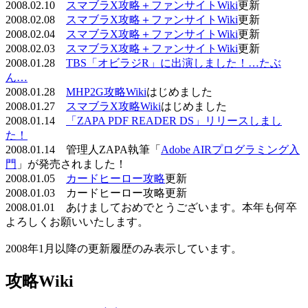
2008.02.10
スマブラX攻略＋ファンサイトWiki
更新
2008.02.08
スマブラX攻略＋ファンサイトWiki
更新
2008.02.04
スマブラX攻略＋ファンサイトWiki
更新
2008.02.03
スマブラX攻略＋ファンサイトWiki
更新
2008.01.28
TBS「オビラジR」に出演しました！…たぶ
ん…
2008.01.28
MHP2G攻略Wiki
はじめました
2008.01.27
スマブラX攻略Wiki
はじめました
2008.01.14
「ZAPA PDF READER DS」リリースしまし
た！
2008.01.14 管理人ZAPA執筆「
Adobe AIRプログラミング入
門
」が発売されました！
2008.01.05
カードヒーロー攻略
更新
2008.01.03 カードヒーロー攻略更新
2008.01.01 あけましておめでとうございます。本年も何卒
よろしくお願いいたします。
2008年1月以降の更新履歴のみ表示しています。
攻略Wiki