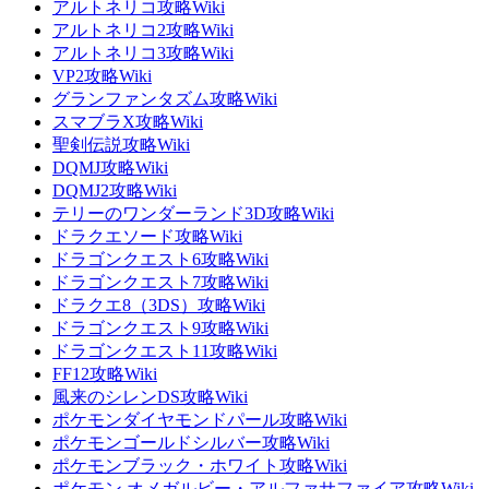
アルトネリコ攻略Wiki
アルトネリコ2攻略Wiki
アルトネリコ3攻略Wiki
VP2攻略Wiki
グランファンタズム攻略Wiki
スマブラX攻略Wiki
聖剣伝説攻略Wiki
DQMJ攻略Wiki
DQMJ2攻略Wiki
テリーのワンダーランド3D攻略Wiki
ドラクエソード攻略Wiki
ドラゴンクエスト6攻略Wiki
ドラゴンクエスト7攻略Wiki
ドラクエ8（3DS）攻略Wiki
ドラゴンクエスト9攻略Wiki
ドラゴンクエスト11攻略Wiki
FF12攻略Wiki
風来のシレンDS攻略Wiki
ポケモンダイヤモンドパール攻略Wiki
ポケモンゴールドシルバー攻略Wiki
ポケモンブラック・ホワイト攻略Wiki
ポケモン オメガルビー・アルファサファイア攻略Wiki