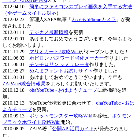
ーランド3D攻略Wiki
スタート！
2012.04.10
簡単にファミコンのプレイ画像を入手する方法
（全ゲームタイトル対応）
2012.02.23 管理人ZAPA執筆「
わかる!iPhoneカメラ
」が発
売されました
2012.01.11
デジカメ最新情報
を更新
2012.01.01 あけましておめでとうございます。今年もよろ
しくお願いします。
2011.11.29
マリオカート7攻略Wiki
がオープンしました！
2011.06.03
ホビロン パスワード強化メーカー
作りました。
2011.06.01
チンチロリン シミュレータ
作りました。
2011.05.27
めんまフォントお試しサイト
作りました。
2011.01.01 あけましておめでとうございます。今年も
ZAPAnet総合情報局
をよろしくお願いいたします。
2010.12.18
ohaYouTube - おはようチューブ
に新機能を追
加。
2010.12.13 YouTube仕様変更に合わせて、
ohaYouTube - おは
ようチューブ
を更新。
2010.09.13
ポケットモンスター攻略Wiki
を移転。
ポケモン
ブラックホワイト攻略Wiki
開始。
2010.08.05 ZAPA著「
公開API活用ガイド
が発売されまし
た。