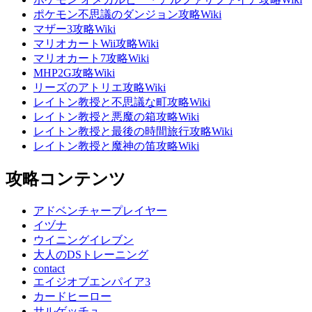
ポケモン不思議のダンジョン攻略Wiki
マザー3攻略Wiki
マリオカートWii攻略Wiki
マリオカート7攻略Wiki
MHP2G攻略Wiki
リーズのアトリエ攻略Wiki
レイトン教授と不思議な町攻略Wiki
レイトン教授と悪魔の箱攻略Wiki
レイトン教授と最後の時間旅行攻略Wiki
レイトン教授と魔神の笛攻略Wiki
攻略コンテンツ
アドベンチャープレイヤー
イヅナ
ウイニングイレブン
大人のDSトレーニング
contact
エイジオブエンパイア3
カードヒーロー
サルゲッチュ