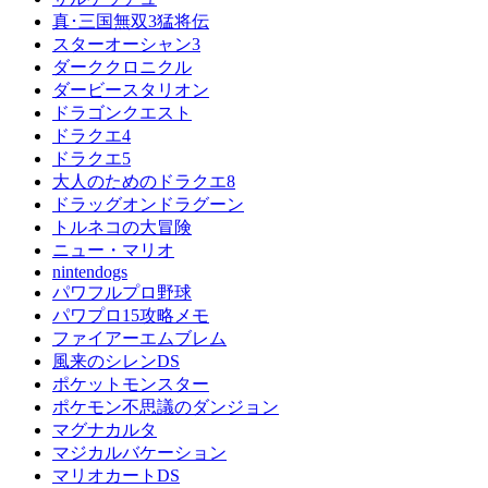
真･三国無双3猛将伝
スターオーシャン3
ダーククロニクル
ダービースタリオン
ドラゴンクエスト
ドラクエ4
ドラクエ5
大人のためのドラクエ8
ドラッグオンドラグーン
トルネコの大冒険
ニュー・マリオ
nintendogs
パワフルプロ野球
パワプロ15攻略メモ
ファイアーエムブレム
風来のシレンDS
ポケットモンスター
ポケモン不思議のダンジョン
マグナカルタ
マジカルバケーション
マリオカートDS