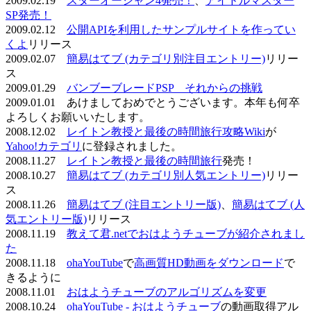
2009.02.19
スターオーシャン4発売！
、
アイドルマスター
SP発売！
2009.02.12
公開APIを利用したサンプルサイトを作ってい
くよ
リリース
2009.02.07
簡易はてブ (カテゴリ別注目エントリー)
リリー
ス
2009.01.29
バンブーブレードPSP それからの挑戦
2009.01.01 あけましておめでとうございます。本年も何卒
よろしくお願いいたします。
2008.12.02
レイトン教授と最後の時間旅行攻略Wiki
が
Yahoo!カテゴリ
に登録されました。
2008.11.27
レイトン教授と最後の時間旅行
発売！
2008.10.27
簡易はてブ (カテゴリ別人気エントリー)
リリー
ス
2008.11.26
簡易はてブ (注目エントリー版)
、
簡易はてブ (人
気エントリー版)
リリース
2008.11.19
教えて君.netでおはようチューブが紹介されまし
た
2008.11.18
ohaYouTube
で
高画質HD動画をダウンロード
で
きるように
2008.11.01
おはようチューブのアルゴリズムを変更
2008.10.24
ohaYouTube - おはようチューブ
の動画取得アル