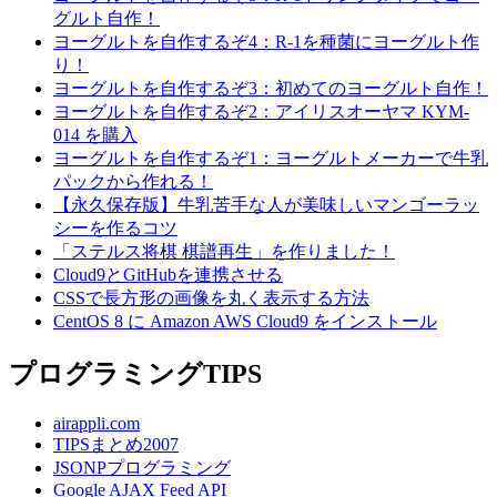
グルト自作！
ヨーグルトを自作するぞ4：R-1を種菌にヨーグルト作
り！
ヨーグルトを自作するぞ3：初めてのヨーグルト自作！
ヨーグルトを自作するぞ2：アイリスオーヤマ KYM-
014 を購入
ヨーグルトを自作するぞ1：ヨーグルトメーカーで牛乳
パックから作れる！
【永久保存版】牛乳苦手な人が美味しいマンゴーラッ
シーを作るコツ
「ステルス将棋 棋譜再生」を作りました！
Cloud9とGitHubを連携させる
CSSで長方形の画像を丸く表示する方法
CentOS 8 に Amazon AWS Cloud9 をインストール
プログラミングTIPS
airappli.com
TIPSまとめ2007
JSONPプログラミング
Google AJAX Feed API