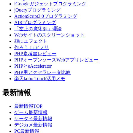
iGoogleガジェットプログラミング
jQueryプログラミング
ActionScript3.0プログラミング
AIRプログラミング
「左上の魔術師」理論
Webサイトのスクリーンショット
顔にエフェクト
作ろう！iアプリ
PHP参考書レビュー
PHPオープンソースWebアプリレビュー
PHPとeAccelerator
PHP用アクセラレータ比較
楽天kobo Touch活用メモ
最新情報
最新情報TOP
ゲーム最新情報
ケータイ最新情報
デジカメ最新情報
PC最新情報