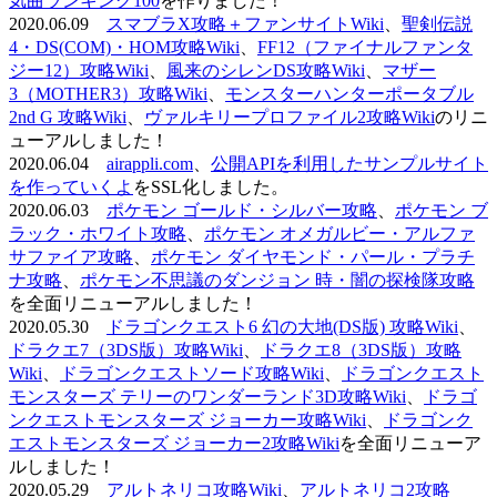
気曲ランキング100
を作りました！
2020.06.09
スマブラX攻略＋ファンサイトWiki
、
聖剣伝説
4・DS(COM)・HOM攻略Wiki
、
FF12（ファイナルファンタ
ジー12）攻略Wiki
、
風来のシレンDS攻略Wiki
、
マザー
3（MOTHER3）攻略Wiki
、
モンスターハンターポータブル
2nd G 攻略Wiki
、
ヴァルキリープロファイル2攻略Wiki
のリニ
ューアルしました！
2020.06.04
airappli.com
、
公開APIを利用したサンプルサイト
を作っていくよ
をSSL化しました。
2020.06.03
ポケモン ゴールド・シルバー攻略
、
ポケモン ブ
ラック・ホワイト攻略
、
ポケモン オメガルビー・アルファ
サファイア攻略
、
ポケモン ダイヤモンド・パール・プラチ
ナ攻略
、
ポケモン不思議のダンジョン 時・闇の探検隊攻略
を全面リニューアルしました！
2020.05.30
ドラゴンクエスト6 幻の大地(DS版) 攻略Wiki
、
ドラクエ7（3DS版）攻略Wiki
、
ドラクエ8（3DS版）攻略
Wiki
、
ドラゴンクエストソード攻略Wiki
、
ドラゴンクエスト
モンスターズ テリーのワンダーランド3D攻略Wiki
、
ドラゴ
ンクエストモンスターズ ジョーカー攻略Wiki
、
ドラゴンク
エストモンスターズ ジョーカー2攻略Wiki
を全面リニューア
ルしました！
2020.05.29
アルトネリコ攻略Wiki
、
アルトネリコ2攻略