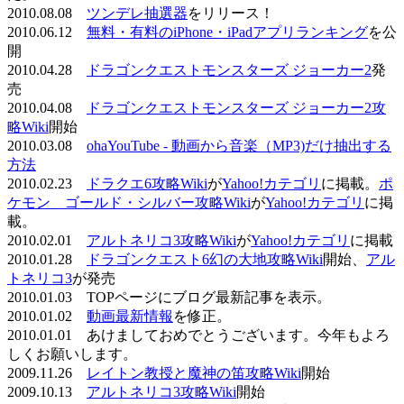
2010.08.08
ツンデレ抽選器
をリリース！
2010.06.12
無料・有料のiPhone・iPadアプリランキング
を公
開
2010.04.28
ドラゴンクエストモンスターズ ジョーカー2
発
売
2010.04.08
ドラゴンクエストモンスターズ ジョーカー2攻
略Wiki
開始
2010.03.08
ohaYouTube - 動画から音楽（MP3)だけ抽出する
方法
2010.02.23
ドラクエ6攻略Wiki
が
Yahoo!カテゴリ
に掲載。
ポ
ケモン ゴールド・シルバー攻略Wiki
が
Yahoo!カテゴリ
に掲
載。
2010.02.01
アルトネリコ3攻略Wiki
が
Yahoo!カテゴリ
に掲載
2010.01.28
ドラゴンクエスト6幻の大地攻略Wiki
開始、
アル
トネリコ3
が発売
2010.01.03 TOPページにブログ最新記事を表示。
2010.01.02
動画最新情報
を修正。
2010.01.01 あけましておめでとうございます。今年もよろ
しくお願いします。
2009.11.26
レイトン教授と魔神の笛攻略Wiki
開始
2009.10.13
アルトネリコ3攻略Wiki
開始