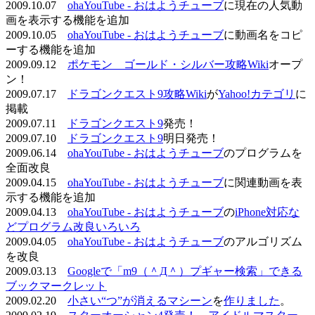
2009.10.07
ohaYouTube - おはようチューブ
に現在の人気動
画を表示する機能を追加
2009.10.05
ohaYouTube - おはようチューブ
に動画名をコピ
ーする機能を追加
2009.09.12
ポケモン ゴールド・シルバー攻略Wiki
オープ
ン！
2009.07.17
ドラゴンクエスト9攻略Wiki
が
Yahoo!カテゴリ
に
掲載
2009.07.11
ドラゴンクエスト9
発売！
2009.07.10
ドラゴンクエスト9
明日発売！
2009.06.14
ohaYouTube - おはようチューブ
のプログラムを
全面改良
2009.04.15
ohaYouTube - おはようチューブ
に関連動画を表
示する機能を追加
2009.04.13
ohaYouTube - おはようチューブ
の
iPhone対応な
どプログラム改良いろいろ
2009.04.05
ohaYouTube - おはようチューブ
のアルゴリズム
を改良
2009.03.13
Googleで「m9（＾Д＾）プギャー検索」できる
ブックマークレット
2009.02.20
小さい“つ”が消えるマシーン
を
作りました
。