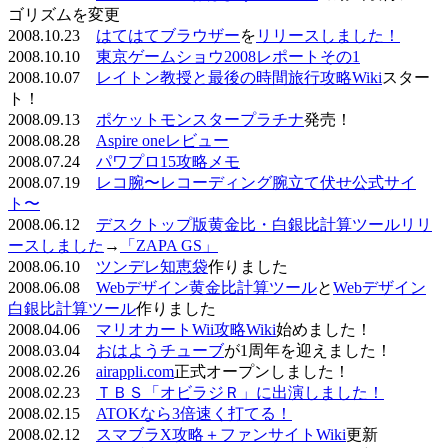
ゴリズムを変更
2008.10.23
はてはてブラウザー
を
リリースしました！
2008.10.10
東京ゲームショウ2008レポートその1
2008.10.07
レイトン教授と最後の時間旅行攻略Wiki
スター
ト！
2008.09.13
ポケットモンスタープラチナ
発売！
2008.08.28
Aspire oneレビュー
2008.07.24
パワプロ15攻略メモ
2008.07.19
レコ腕〜レコーディング腕立て伏せ公式サイ
ト〜
2008.06.12
デスクトップ版黄金比・白銀比計算ツールリリ
ースしました
→
「ZAPA GS」
2008.06.10
ツンデレ知恵袋
作りました
2008.06.08
Webデザイン黄金比計算ツール
と
Webデザイン
白銀比計算ツール
作りました
2008.04.06
マリオカートWii攻略Wiki
始めました！
2008.03.04
おはようチューブ
が1周年を迎えました！
2008.02.26
airappli.com
正式オープンしました！
2008.02.23
ＴＢＳ「オビラジＲ」に出演しました！
2008.02.15
ATOKなら3倍速く打てる！
2008.02.12
スマブラX攻略＋ファンサイトWiki
更新