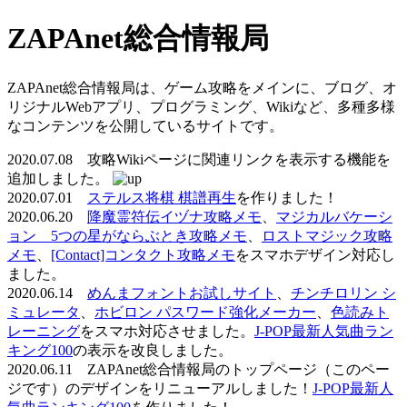
ZAPAnet総合情報局
ZAPAnet総合情報局は、ゲーム攻略をメインに、ブログ、オ
リジナルWebアプリ、プログラミング、Wikiなど、多種多様
なコンテンツを公開しているサイトです。
2020.07.08 攻略Wikiページに関連リンクを表示する機能を
追加しました。
2020.07.01
ステルス将棋 棋譜再生
を作りました！
2020.06.20
降魔霊符伝イヅナ攻略メモ
、
マジカルバケーシ
ョン 5つの星がならぶとき攻略メモ
、
ロストマジック攻略
メモ
、
[Contact]コンタクト攻略メモ
をスマホデザイン対応し
ました。
2020.06.14
めんまフォントお試しサイト
、
チンチロリン シ
ミュレータ
、
ホビロン パスワード強化メーカー
、
色読みト
レーニング
をスマホ対応させました。
J-POP最新人気曲ラン
キング100
の表示を改良しました。
2020.06.11 ZAPAnet総合情報局のトップページ（このペー
ジです）のデザインをリニューアルしました！
J-POP最新人