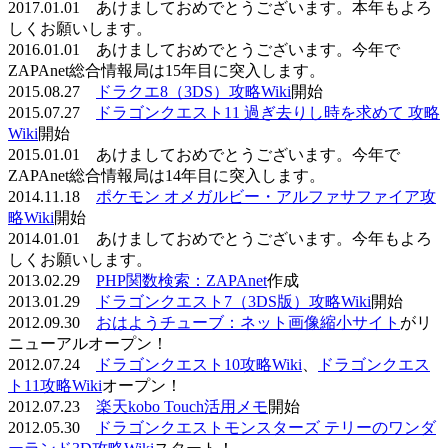
2017.01.01 あけましておめでとうございます。本年もよろ
しくお願いします。
2016.01.01 あけましておめでとうございます。今年で
ZAPAnet総合情報局は15年目に突入します。
2015.08.27
ドラクエ8（3DS）攻略Wiki
開始
2015.07.27
ドラゴンクエスト11 過ぎ去りし時を求めて 攻略
Wiki
開始
2015.01.01 あけましておめでとうございます。今年で
ZAPAnet総合情報局は14年目に突入します。
2014.11.18
ポケモン オメガルビー・アルファサファイア攻
略Wiki
開始
2014.01.01 あけましておめでとうございます。今年もよろ
しくお願いします。
2013.02.29
PHP関数検索：ZAPAnet
作成
2013.01.29
ドラゴンクエスト7（3DS版）攻略Wiki
開始
2012.09.30
おはようチューブ：ネット画像縮小サイト
がリ
ニューアルオープン！
2012.07.24
ドラゴンクエスト10攻略Wiki
、
ドラゴンクエス
ト11攻略Wiki
オープン！
2012.07.23
楽天kobo Touch活用メモ
開始
2012.05.30
ドラゴンクエストモンスターズ テリーのワンダ