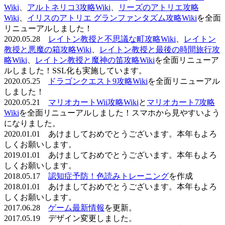
Wiki
、
アルトネリコ3攻略Wiki
、
リーズのアトリエ攻略
Wiki
、
イリスのアトリエ グランファンタズム攻略Wiki
を全面
リニューアルしました！
2020.05.28
レイトン教授と不思議な町攻略Wiki
、
レイトン
教授と悪魔の箱攻略Wiki
、
レイトン教授と最後の時間旅行攻
略Wiki
、
レイトン教授と魔神の笛攻略Wiki
を全面リニューア
ルしました！SSL化も実施しています。
2020.05.25
ドラゴンクエスト9攻略Wiki
を全面リニューアル
しました！
2020.05.21
マリオカートWii攻略Wiki
と
マリオカート7攻略
Wiki
を全面リニューアルしました！スマホから見やすいよう
になりました。
2020.01.01 あけましておめでとうございます。本年もよろ
しくお願いします。
2019.01.01 あけましておめでとうございます。本年もよろ
しくお願いします。
2018.05.17
認知症予防！色読みトレーニング
を作成
2018.01.01 あけましておめでとうございます。本年もよろ
しくお願いします。
2017.06.28
ゲーム最新情報
を更新。
2017.05.19 デザイン変更しました。