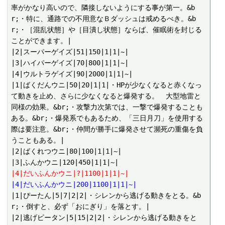
率がかなり高いので、隣接しないようにする事が第一。&b
r;・特に、通路での不用意なＢダッシュは戒めるべき。&b
r;・［混乱状態］や［目潰し状態］ならば、催眠術を封じる
ことができます。|

|2|スーパーゲイズ|51|150|1|1|~|

|3|ハイパーゲイズ|70|800|1|1|~|

|4|ウルトラゲイズ|90|2000|1|1|~|

|1|ばくだんウニ|50|20|1|1|・HPが少なくなると赤くなっ
て動きを止め、さらに少なくなると爆発する。　大型地雷と
同様の効果。&br;・攻撃力次第では、一撃で爆発することも
ある。&br;・爆発系でもあるため、「三日月刀」を使用する
際は要注意。&br;・仲間が勝手に爆発させて瀕死の重傷を負
うこともある。|

|2|ばくれつウニ|80|100|1|1|~|

|4|だいふんかウニ|?|1100|1|1|~|
|4|だいふんかウニ|200|1100|1|1|~|
|1|ぴーたん|5|7|2|2|・シレンから逃げる動きをとる。&b
r;・倒すと、必ず「おにぎり」を落とす。|

|2|逃げピータン|5|15|2|2|・シレンから逃げる動きをと