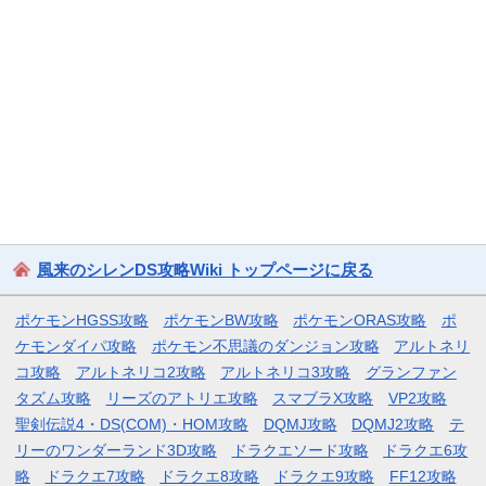
風来のシレンDS攻略Wiki トップページに戻る
ポケモンHGSS攻略
ポケモンBW攻略
ポケモンORAS攻略
ポ
ケモンダイパ攻略
ポケモン不思議のダンジョン攻略
アルトネリ
コ攻略
アルトネリコ2攻略
アルトネリコ3攻略
グランファン
タズム攻略
リーズのアトリエ攻略
スマブラX攻略
VP2攻略
聖剣伝説4・DS(COM)・HOM攻略
DQMJ攻略
DQMJ2攻略
テ
リーのワンダーランド3D攻略
ドラクエソード攻略
ドラクエ6攻
略
ドラクエ7攻略
ドラクエ8攻略
ドラクエ9攻略
FF12攻略