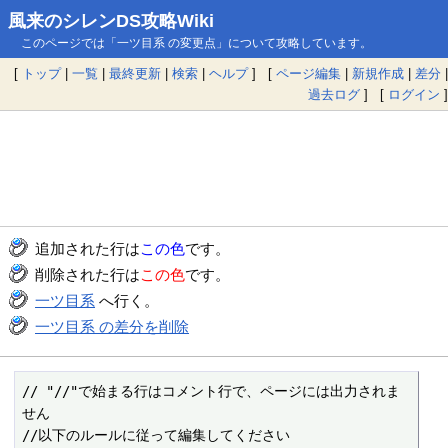
風来のシレンDS攻略Wiki
このページでは「一ツ目系 の変更点」について攻略しています。
[
トップ
|
一覧
|
最終更新
|
検索
|
ヘルプ
] [
ページ編集
|
新規作成
|
差分
|
過去ログ
] [
ログイン
]
追加された行は
この色
です。
削除された行は
この色
です。
一ツ目系
へ行く。
一ツ目系 の差分を削除
// "//"で始まる行はコメント行で、ページには出力されま
せん

//以下のルールに従って編集してください
