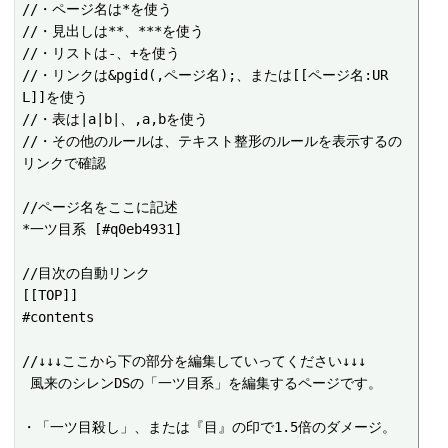
//・ページ名は*を使う

//・見出しは**、***を使う

//・リストは-、+を使う

//・リンクは&pgid(,ページ名);、または[[ページ名:UR
L]]を使う

//・表は|a|b|、,a,bを使う

//・その他のルールは、テキスト整形のルールを表示するの
リンクで確認

//ページ名をここに記述

*一ツ目系 [#q0eb4931]

//目次の自動リンク

[[TOP]]

#contents

//↓↓↓ここから下の部分を編集していってください↓↓↓

 風来のシレンDSの「一ツ目系」を編集するページです。

・「一ツ目殺し」、または『目』の印で1.5倍のダメージ。
