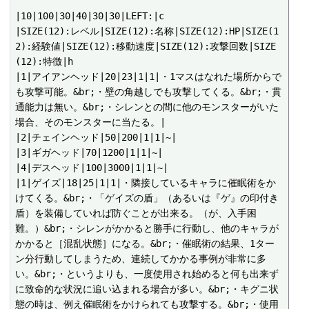
|10|100|30|40|30|30|LEFT:|c

|SIZE(12):レベル|SIZE(12):名称|SIZE(12):HP|SIZE(1
2):経験値|SIZE(12):移動速度|SIZE(12):攻撃回数|SIZE
(12):特徴|h

|1|アイアンヘッド|20|23|1|1|・1マスはなれた場所からで
も攻撃可能。&br;・壁の角越しでも攻撃してくる。&br;・貫
通能力は無い。&br;・シレンとの間に他のモンスターがいた
場合、そのモンスターに当たる。|

|2|チェインヘッド|50|200|1|1|~|

|3|ギガヘッド|70|1200|1|1|~|

|4|デスヘッド|100|3000|1|1|~|

|1|ゲイズ|18|25|1|1|・隣接しているキャラに催眠術をか
けてくる。&br;・「ゲイズの盾」（あるいは『ゲ』の印付き
盾）を装備していれば防ぐことが出来る。（が、入手困
難。）&br;・シレンがかかると勝手に行動し、他のキャラが
かかると［混乱状態］になる。&br;・催眠術の結果、1ター
ン分行動してしまうため、連続してかかる事例が非常に多
い。&br;・というよりも、一度使用され始めると何も出来ず
に致命的な状況に追い込まれる場合が多い。&br;・キグニ状
態の時は、例え催眠術をかけられても攻撃する。&br;・使用