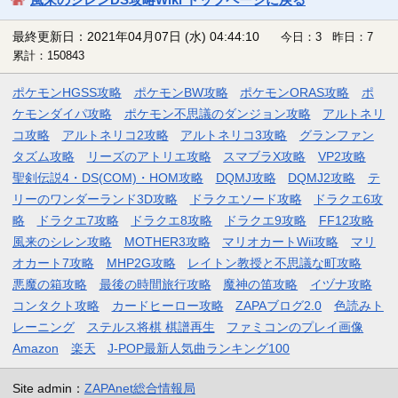
最終更新日：2021年04月07日 (水) 04:44:10
今日：3 昨日：7
累計：150843
ポケモンHGSS攻略
ポケモンBW攻略
ポケモンORAS攻略
ポ
ケモンダイパ攻略
ポケモン不思議のダンジョン攻略
アルトネリ
コ攻略
アルトネリコ2攻略
アルトネリコ3攻略
グランファン
タズム攻略
リーズのアトリエ攻略
スマブラX攻略
VP2攻略
聖剣伝説4・DS(COM)・HOM攻略
DQMJ攻略
DQMJ2攻略
テ
リーのワンダーランド3D攻略
ドラクエソード攻略
ドラクエ6攻
略
ドラクエ7攻略
ドラクエ8攻略
ドラクエ9攻略
FF12攻略
風来のシレン攻略
MOTHER3攻略
マリオカートWii攻略
マリ
オカート7攻略
MHP2G攻略
レイトン教授と不思議な町攻略
悪魔の箱攻略
最後の時間旅行攻略
魔神の笛攻略
イヅナ攻略
コンタクト攻略
カードヒーロー攻略
ZAPAブログ2.0
色読みト
レーニング
ステルス将棋 棋譜再生
ファミコンのプレイ画像
Amazon
楽天
J-POP最新人気曲ランキング100
Site admin：
ZAPAnet総合情報局