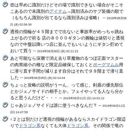
壺は早めに識別だけどその場で識別できない場合がそこそ
こあるので未識別の
アイテム
→識別済みのサブ装備の順で
（もちろん識別が出てるなら識別済みは省略） --
2019年08月08
日 (木) 02:06:36
透視の指輪が４５階までで出ないと事故率がめっちゃ跳ね
上がるので祈る 店の８０００ギタンの腕輪は値切りと透視
なので中盤以降いつ店に並んでもいいようにギタン貯めて
おいて買う --
2019年08月08日 (木) 02:11:21
あと可能なら深層で消え去り草魔物のるつぼ正面マスター
の肉胃縮小の種など限定品確保しておくと
ボーグマムル
用
に潜り直す手間が減ります自分はそれで９９階まで潜り直
した --
2019年08月08日 (木) 02:14:44
ちょっと攻略の説明がうーん、って感じ。剣盾の優先順位
とかジェノサイドの相手とか。フェイやってる人なら分か
ると思うんだけど・・・ --
2019年08月11日 (日) 14:01:12
じゃあジェノサイドは誰に使うべきなんだ？ --
2019年08月11日
(日) 14:47:59
↑２とは別だけど透視の指輪があるならスカイドラゴン階辺
りで
ドラゴン系
なくても大体
ドラゴン系
。その関係で竜の