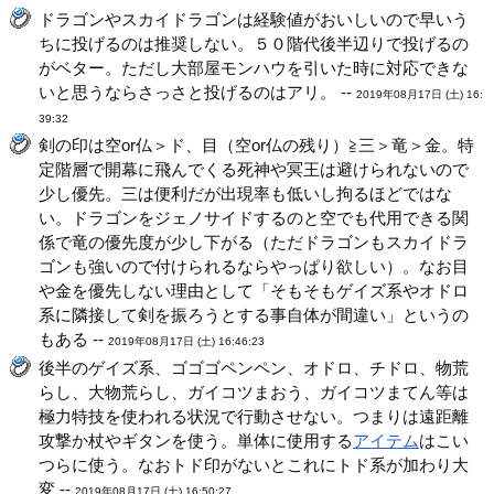
ドラゴンやスカイドラゴンは経験値がおいしいので早いう
ちに投げるのは推奨しない。５０階代後半辺りで投げるの
がベター。ただし大部屋モンハウを引いた時に対応できな
いと思うならさっさと投げるのはアリ。 --
2019年08月17日 (土) 16:
39:32
剣の印は空or仏＞ド、目（空or仏の残り）≧三＞竜＞金。特
定階層で開幕に飛んでくる死神や冥王は避けられないので
少し優先。三は便利だが出現率も低いし拘るほどではな
い。ドラゴンをジェノサイドするのと空でも代用できる関
係で竜の優先度が少し下がる（ただドラゴンもスカイドラ
ゴンも強いので付けられるならやっぱり欲しい）。なお目
や金を優先しない理由として「そもそもゲイズ系やオドロ
系に隣接して剣を振ろうとする事自体が間違い」というの
もある --
2019年08月17日 (土) 16:46:23
後半のゲイズ系、ゴゴゴペンペン、オドロ、チドロ、物荒
らし、大物荒らし、ガイコツまおう、ガイコツまてん等は
極力特技を使われる状況で行動させない。つまりは遠距離
攻撃か杖やギタンを使う。単体に使用する
アイテム
はこい
つらに使う。なおトド印がないとこれにトド系が加わり大
変 --
2019年08月17日 (土) 16:50:27