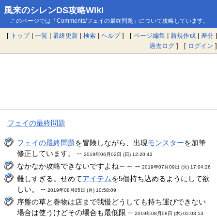
風来のシレンDS攻略Wiki
このページでは「Comments/フェイの最終問題」について攻略しています。
[
トップ
|
一覧
|
最終更新
|
検索
|
ヘルプ
] [
ページ編集
|
新規作成
|
差分
|
過去ログ
] [
ログイン
]
フェイの最終問題
フェイの最終問題
を冒険しながら、出現
モンスター
を加筆
修正しています。 --
2019年06月02日 (日) 12:20:42
なかなか攻略できないですよね～～ --
2019年07月09日 (火) 17:04:26
難しすぎる。せめて
アイテム
を5個持ち込めるようにして欲
しい。 --
2019年08月05日 (月) 10:58:09
序盤の草と巻物は店まで我慢どうしても持ち運びできない
場合は使うけどその場合も最低限 --
2019年08月08日 (木) 02:03:53