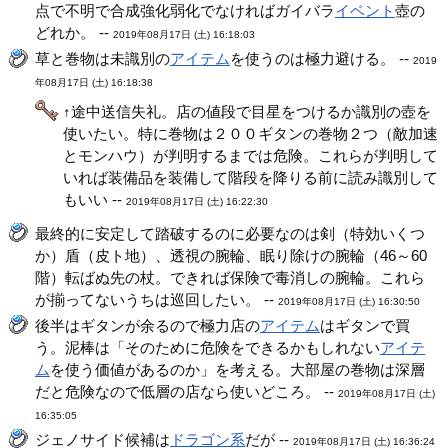
点で不明で合成強化弱化でなければガイバラ
イベント
壺の
どれか。 --
2019年08月17日 (土) 16:18:03
草と巻物は未識別の
アイテム
を使うのは極力避ける。 --
2019
年08月17日 (土) 16:18:38
↑途中送信失礼。店の値段で目星をつけるか識別の壺を
使いたい。特に巻物は２００ギタンの巻物２つ（敵加速
とモンハウ）が判明するまでは危険。これらが判明して
いれば装備品を装備して階段を降りる前に読み識別して
もいい --
2019年08月17日 (土) 16:22:30
最終的に安定して踏破するのに必要なのは剣（特効いくつ
か）盾（皮ト地）、透視の腕輪、眠り除けの腕輪（46～60
階）転ばぬ先の杖。できれば保険で毒消しの腕輪。これら
が揃ってないうちは巡回したい。 --
2019年08月17日 (土) 16:30:50
後半はギタンが余るので極力店の
アイテム
はギタンで買
う。泥棒は「そのために危険をできるかもしれない
アイテ
ム
を使う価値があるのか」を考える。大部屋の巻物は深層
だと危険なので低層の店なら使いどころ。 --
2019年08月17日 (土)
16:35:05
ジェノサイド候補は
ドラゴン系
だが --
2019年08月17日 (土) 16:36:24