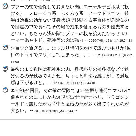
ブフーの杖で確保しておきたい肉はエーテルデビル系（投
げる）、ノロージョ系、ふくろう系、アークドラゴン。後
半は透視の効かない変身状態で移動する事自体が危険なの
で部屋の中で食べてその場で効果を使えるものを優先する
といい。もちろん浅い階でブフーの杖を拾えたならセルア
ーマー系やトド、死神等の肉は強力 --
2019年08月17日 (土) 16:54:33
ショック過ぎる。。たっぷり時間をかけて遊ぶつもりが1回
目のトライでクリアしてしまった。。。 --
2019年08月26日 (月) 22:
41:50
最後の１０数階は死神系の肉、身代わりの杖多様などで逃
げ切るのが鉄板ですよね。ちょっと卑怯な感じがして満足
感は下がるけど。 --
2019年08月26日 (月) 22:44:01
99F突破4回目。その前の冒険では1F空振り連発でマムルに
倒されたのに…しかも透視が出ず地雷ナバリ、ドラゴンシ
ールドも無しだから背中と復活の草が多く出てくれたのが
大きい。 --
2019年08月29日 (木) 22:33:06