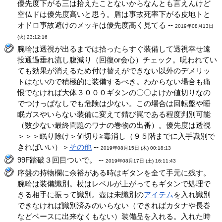
優先度下がる三は拾えたことないからなんとも言えんけど
空仏ドは優先度高いと思う。盾は事故死率下がる皮地トと
オドロ事故避けのメッキは優先度高く見てる --
2019年08月13日
(火) 23:12:16
腕輪は透視が出るまでは拾ったらすぐ装備して透視幸せ遠
投通過垂れ流し腹減り（回復or会心）チェック。呪われてい
ても効果が消えるため付け替えができない以外のデメリッ
トはないので積極的に装備するべき。わからない場合も痛
恨でなければ大体３０００ギタンの〇〇よけか値切りなの
でつけっぱなしでも危険は少ない。この場合は回転盤や睡
眠ガスやいらない装備に変えて錆び罠である程度判別可能
（数少ない最終問題のワナの巻物の出番）。優先度は透視
＞＞＞眠り除け＞値切り≧毒消し（９５階までに入手識別で
きればいい）＞
その他
--
2019年08月15日 (木) 00:18:13
99F踏破３回目ついで。 --
2019年08月17日 (土) 16:11:43
序盤の持物欄に余裕がある時はギタンを全て手元に残す。
腕輪は装備識別。杖はレベルが上がってもギタンで処理で
きる相手に振って識別。壺は未識別の
アイテム
を入れ識別
できなければ識別済みのいらない（できればカタナや長巻
などベースに出来なくもない）装備品を入れる。入れた時