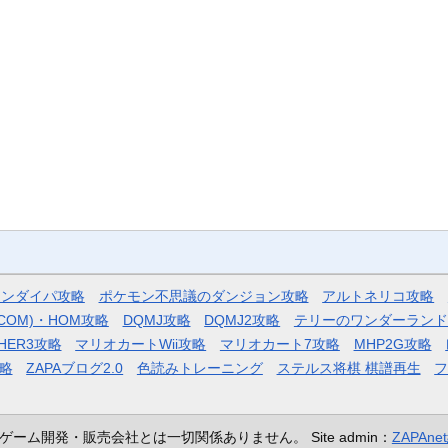
モンダイパ攻略
ポケモン不思議のダンジョン攻略
アルトネリコ攻略
COM)・HOM攻略
DQMJ攻略
DQMJ2攻略
テリーのワンダーランド
HER3攻略
マリオカートWii攻略
マリオカート7攻略
MHP2G攻略
略
ZAPAブログ2.0
色読みトレーニング
ステルス将棋 棋譜再生
ゲーム開発・販売会社とは一切関係ありません。
Site admin：
ZAPAn