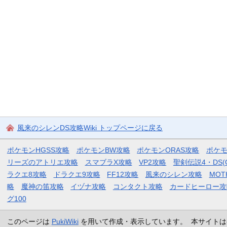
風来のシレンDS攻略Wiki トップページに戻る
ポケモンHGSS攻略
ポケモンBW攻略
ポケモンORAS攻略
ポケ
リーズのアトリエ攻略
スマブラX攻略
VP2攻略
聖剣伝説4・DS(
ラクエ8攻略
ドラクエ9攻略
FF12攻略
風来のシレン攻略
MOT
略
魔神の笛攻略
イヅナ攻略
コンタクト攻略
カードヒーロー攻
グ100
このページは
PukiWiki
を用いて作成・表示しています。 本サイトは