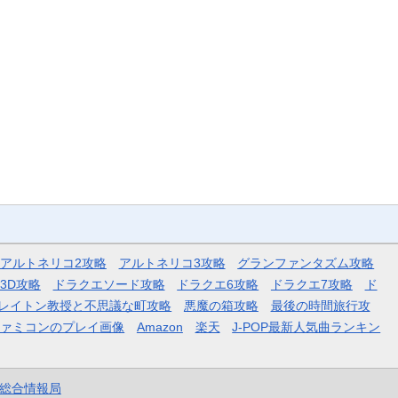
アルトネリコ2攻略
アルトネリコ3攻略
グランファンタズム攻略
3D攻略
ドラクエソード攻略
ドラクエ6攻略
ドラクエ7攻略
ド
レイトン教授と不思議な町攻略
悪魔の箱攻略
最後の時間旅行攻
ファミコンのプレイ画像
Amazon
楽天
J-POP最新人気曲ランキン
et総合情報局