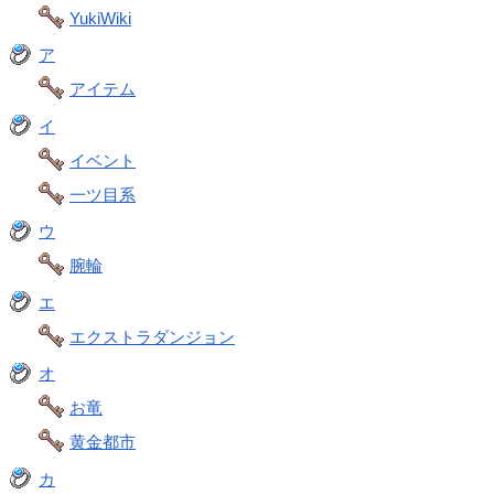
YukiWiki
ア
アイテム
イ
イベント
一ツ目系
ウ
腕輪
エ
エクストラダンジョン
オ
お竜
黄金都市
カ