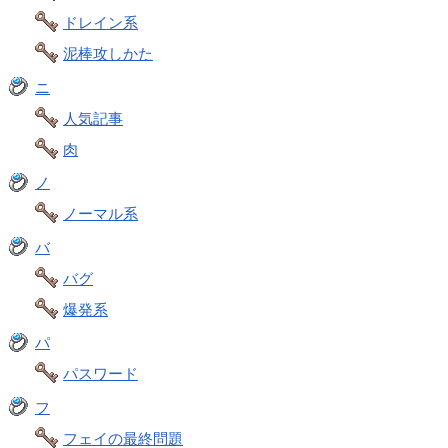
ドレイン系
泥棒攻しかた
ニ
人気記事
肉
ノ
ノーマル系
バ
バグ
爆発系
パ
パスワード
フ
フェイの最終問題