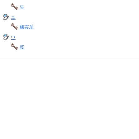
矢
ユ
幽霊系
ワ
罠