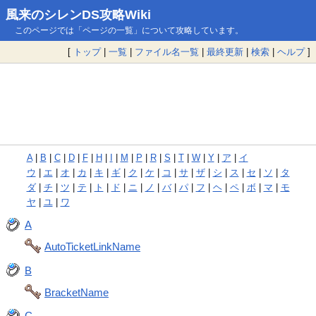
風来のシレンDS攻略Wiki
このページでは「ページの一覧」について攻略しています。
[
トップ
|
一覧
|
ファイル名一覧
|
最終更新
|
検索
|
ヘルプ
]
A
|
B
|
C
|
D
|
F
|
H
|
I
|
M
|
P
|
R
|
S
|
T
|
W
|
Y
|
ア
|
イ
ウ
|
エ
|
オ
|
カ
|
キ
|
ギ
|
ク
|
ケ
|
コ
|
サ
|
ザ
|
シ
|
ス
|
セ
|
ソ
|
タ
ダ
|
チ
|
ツ
|
テ
|
ト
|
ド
|
ニ
|
ノ
|
バ
|
パ
|
フ
|
ヘ
|
ペ
|
ボ
|
マ
|
モ
ヤ
|
ユ
|
ワ
A
AutoTicketLinkName
B
BracketName
C