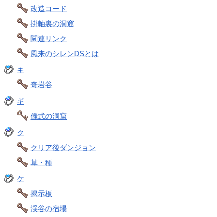
改造コード
掛軸裏の洞窟
関連リンク
風来のシレンDSとは
キ
奇岩谷
ギ
儀式の洞窟
ク
クリア後ダンジョン
草・種
ケ
掲示板
渓谷の宿場