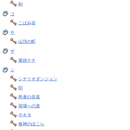
剣
コ
こばみ谷
サ
山頂の町
ザ
座頭ケチ
シ
シナリオダンジョン
印
死者の谷底
宿場への道
小ネタ
食神のほこら