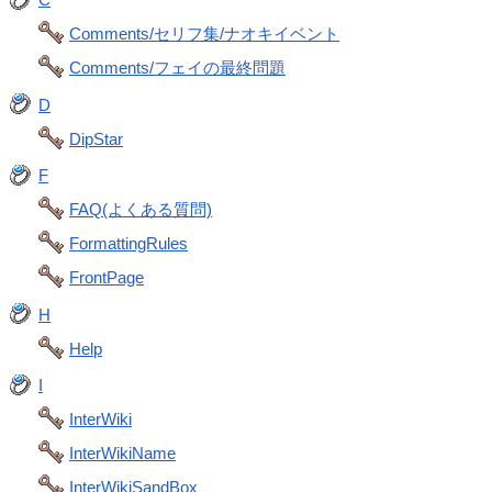
Comments/セリフ集/ナオキイベント
Comments/フェイの最終問題
D
DipStar
F
FAQ(よくある質問)
FormattingRules
FrontPage
H
Help
I
InterWiki
InterWikiName
InterWikiSandBox