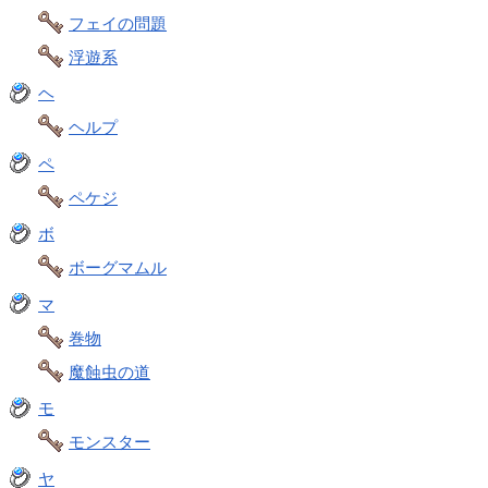
フェイの問題
浮遊系
ヘ
ヘルプ
ペ
ペケジ
ボ
ボーグマムル
マ
巻物
魔蝕虫の道
モ
モンスター
ヤ