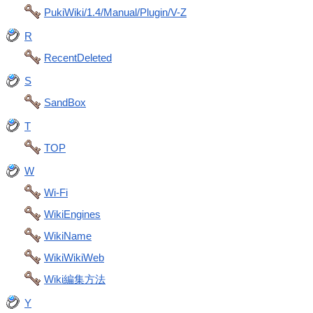
PukiWiki/1.4/Manual/Plugin/V-Z
R
RecentDeleted
S
SandBox
T
TOP
W
Wi-Fi
WikiEngines
WikiName
WikiWikiWeb
Wiki編集方法
Y