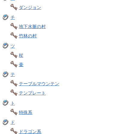
ダンジョン
チ
地下水脈の村
竹林の村
ツ
杖
壷
テ
テーブルマウンテン
テンプレート
ト
特殊系
ド
ドラゴン系