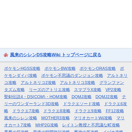
風来のシレンDS攻略Wiki トップページに戻る
ポケモンHGSS攻略
ポケモンBW攻略
ポケモンORAS攻略
ポ
ケモンダイパ攻略
ポケモン不思議のダンジョン攻略
アルトネリ
コ攻略
アルトネリコ2攻略
アルトネリコ3攻略
グランファン
タズム攻略
リーズのアトリエ攻略
スマブラX攻略
VP2攻略
聖剣伝説4・DS(COM)・HOM攻略
DQMJ攻略
DQMJ2攻略
テ
リーのワンダーランド3D攻略
ドラクエソード攻略
ドラクエ6攻
略
ドラクエ7攻略
ドラクエ8攻略
ドラクエ9攻略
FF12攻略
風来のシレン攻略
MOTHER3攻略
マリオカートWii攻略
マリ
オカート7攻略
MHP2G攻略
レイトン教授と不思議な町攻略