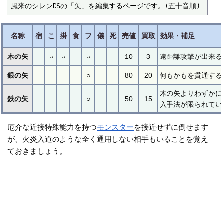
風来のシレンDSの「矢」を編集するページです。(五十音順)
名称
宿
こ
掛
食
フ
儀
死
売値
買取
効果・補足
木の矢
○
○
○
10
3
遠距離攻撃が出来る
銀の矢
○
80
20
何もかもを貫通す
木の矢よりわずかに
鉄の矢
○
50
15
入手法が限られてい
厄介な近接特殊能力を持つ
モンスター
を接近せずに倒せます
が、火炎入道のような全く通用しない相手もいることを覚え
ておきましょう。