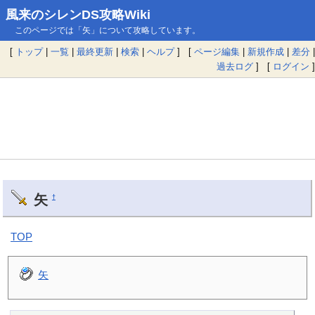
風来のシレンDS攻略Wiki
このページでは「矢」について攻略しています。
[
トップ
|
一覧
|
最終更新
|
検索
|
ヘルプ
] [
ページ編集
|
新規作成
|
差分
|
過去ログ
] [
ログイン
]
矢
†
TOP
矢