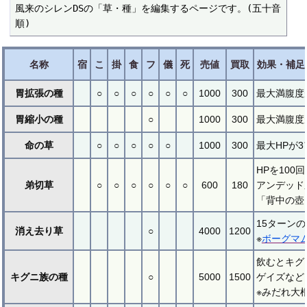
風来のシレンDSの「草・種」を編集するページです。(五十音
順)
名称
宿
こ
掛
食
フ
儀
死
売値
買取
効果・補足
胃拡張の種
○
○
○
○
○
○
1000
300
最大満腹度
胃縮小の種
○
1000
300
最大満腹度
命の草
○
○
○
○
○
1000
300
最大HPが
HPを10
弟切草
○
○
○
○
○
○
600
180
アンデッド
「背中の壺
15ターン
消え去り草
○
4000
1200
※
ボーグマ
飲むとキグ
キグニ族の種
○
5000
1500
ゲイズなど
※みだれ大