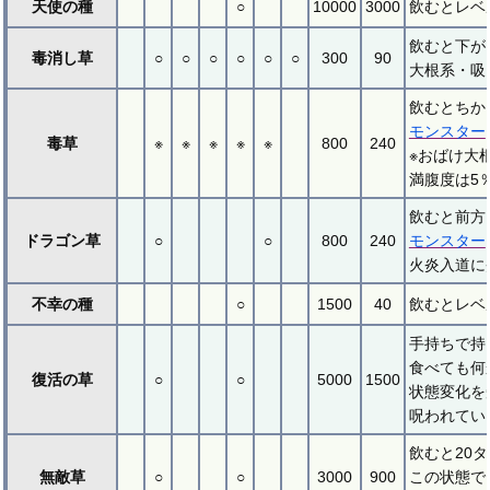
天使の種
○
10000
3000
飲むとレベ
飲むと下が
毒消し草
○
○
○
○
○
○
300
90
大根系・吸
飲むとちか
モンスター
毒草
※
※
※
※
※
800
240
※おばけ大
満腹度は5
飲むと前方
ドラゴン草
○
○
800
240
モンスター
火炎入道に
不幸の種
○
1500
40
飲むとレベ
手持ちで持
食べても何
復活の草
○
○
5000
1500
状態変化を
呪われてい
飲むと20
無敵草
○
○
3000
900
この状態で