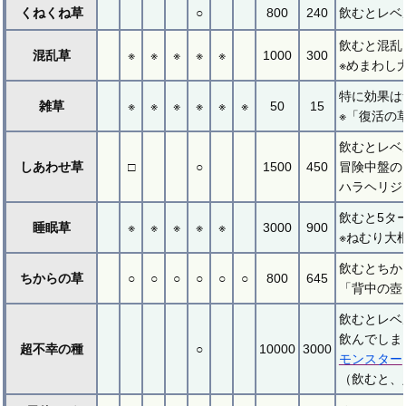
くねくね草
○
800
240
飲むとレベ
飲むと混乱
混乱草
※
※
※
※
※
1000
300
※めまわし
特に効果は
雑草
※
※
※
※
※
※
50
15
※「復活の
飲むとレベ
しあわせ草
□
○
1500
450
冒険中盤の
ハラヘリジ
飲むと5タ
睡眠草
※
※
※
※
※
3000
900
※ねむり大
飲むとちか
ちからの草
○
○
○
○
○
○
800
645
「背中の壺
飲むとレベ
飲んでしま
超不幸の種
○
10000
3000
モンスター
（飲むと、