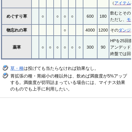
（
アイテム
飲むとその
めぐすり草
○
○
○
○
600
180
ただし、
モ
物忘れの草
○
4000
1200
その
ダンジ
HPを25
薬草
○
○
○
○
○
○
300
90
アンデッド
終盤では回
草・種
は投げても当たらなければ効果なし。
胃拡張の種・胃縮小の種以外は、飲めば満腹度が5%アップ
する。満腹度が切羽詰まっている場合には、マイナス効果
のものでも上手に利用したい。