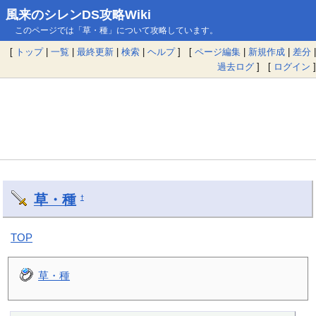
風来のシレンDS攻略Wiki
このページでは「草・種」について攻略しています。
[
トップ
|
一覧
|
最終更新
|
検索
|
ヘルプ
] [
ページ編集
|
新規作成
|
差分
|
過去ログ
] [
ログイン
]
草・種
†
TOP
草・種