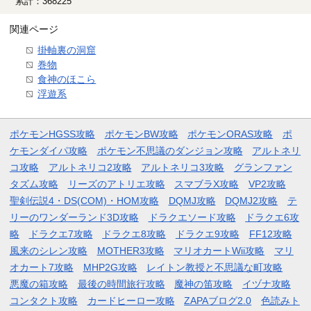
累計：368225
関連ページ
掛軸裏の洞窟
巻物
食神のほこら
浮遊系
ポケモンHGSS攻略
ポケモンBW攻略
ポケモンORAS攻略
ポ
ケモンダイパ攻略
ポケモン不思議のダンジョン攻略
アルトネリ
コ攻略
アルトネリコ2攻略
アルトネリコ3攻略
グランファン
タズム攻略
リーズのアトリエ攻略
スマブラX攻略
VP2攻略
聖剣伝説4・DS(COM)・HOM攻略
DQMJ攻略
DQMJ2攻略
テ
リーのワンダーランド3D攻略
ドラクエソード攻略
ドラクエ6攻
略
ドラクエ7攻略
ドラクエ8攻略
ドラクエ9攻略
FF12攻略
風来のシレン攻略
MOTHER3攻略
マリオカートWii攻略
マリ
オカート7攻略
MHP2G攻略
レイトン教授と不思議な町攻略
悪魔の箱攻略
最後の時間旅行攻略
魔神の笛攻略
イヅナ攻略
コンタクト攻略
カードヒーロー攻略
ZAPAブログ2.0
色読みト